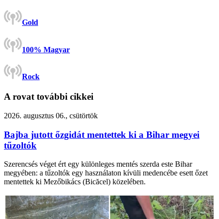
Gold
100% Magyar
Rock
A rovat további cikkei
2026. augusztus 06., csütörtök
Bajba jutott őzgidát mentettek ki a Bihar megyei
tűzoltók
Szerencsés véget ért egy különleges mentés szerda este Bihar
megyében: a tűzoltók egy használaton kívüli medencébe esett őzet
mentettek ki Mezőbikács (Bicăcel) közelében.