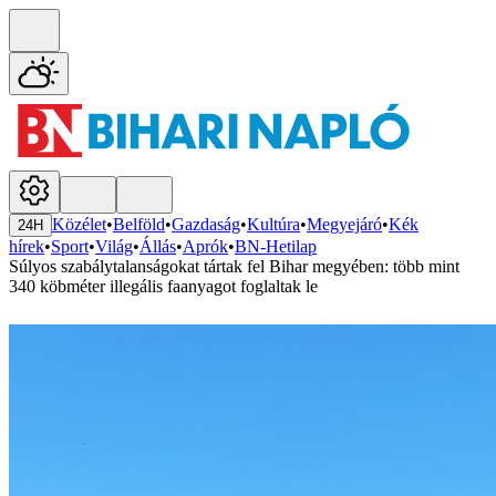
Közélet
•
Belföld
•
Gazdaság
•
Kultúra
•
Megyejáró
•
Kék
24H
hírek
•
Sport
•
Világ
•
Állás
•
Aprók
•
BN-Hetilap
Súlyos szabálytalanságokat tártak fel Bihar megyében: több mint
340 köbméter illegális faanyagot foglaltak le