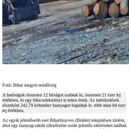
Fotó: Bihar megyei rendőrség
A hatóságok összesen 12 bírságot szabtak ki, összesen 21 ezer lej
értékben, és egy bűncselekményt is tetten értek. Az intézkedések
részeként 342,79 köbméter faanyagot foglaltak le, több mint 84 ezer
lej értékben.
Az egyik jelentősebb eset Biharfenyves (Brădet) településen történt,
ahol egy faanyag-raktár ellenőrzése során jelentős eltéréseket találtak