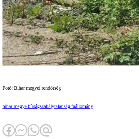
Fotó: Bihar megyei rendőrség
bihar megye
bírság
szabálytalanság
faállomány