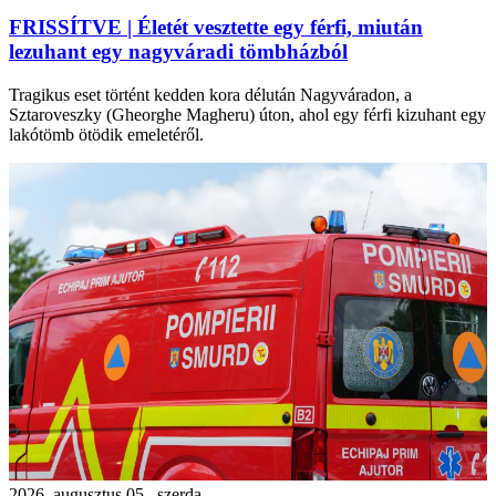
FRISSÍTVE | Életét vesztette egy férfi, miután
lezuhant egy nagyváradi tömbházból
Tragikus eset történt kedden kora délután Nagyváradon, a
Sztaroveszky (Gheorghe Magheru) úton, ahol egy férfi kizuhant egy
lakótömb ötödik emeletéről.
2026. augusztus 05., szerda