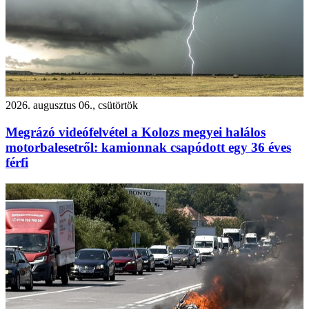
2026. augusztus 06., csütörtök
Megrázó videófelvétel a Kolozs megyei halálos
motorbalesetről: kamionnak csapódott egy 36 éves
férfi