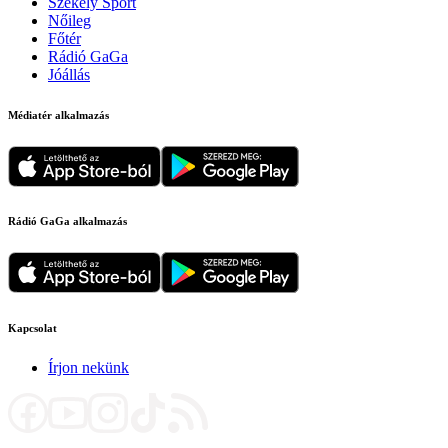
Székely Sport
Nőileg
Főtér
Rádió GaGa
Jóállás
Médiatér alkalmazás
Rádió GaGa alkalmazás
Kapcsolat
Írjon nekünk