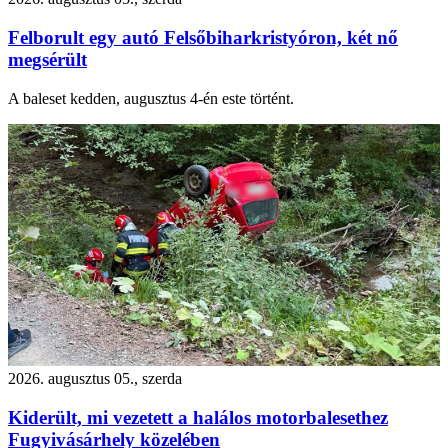
Felborult egy autó Felsőbiharkristyóron, két nő
megsérült
A baleset kedden, augusztus 4-én este történt.
2026. augusztus 05., szerda
Kiderült, mi vezetett a halálos motorbalesethez
Fugyivásárhely közelében