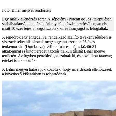
Fotó: Bihar megyei rendőrség
Egy másik ellenőrzés során Alsópojény (Poienii de Jos) településen
szabálytalanságokat tártak fel egy cég készletkezelésében, amely
miatt 10 ezer lejes bírságot szabtak ki, és faanyagot is lefoglaltak.
A rendőrök egy engedéllyel rendelkező szállító tevékenységében is
visszaéléseket állapítottak meg: a gyanú szerint a 26 éves
tenkemocsári (Dumbrava) férfi február és május között 21
alkalommal szállított eredetigazolás nélküli tűzifát Bihar megye
területén. Az ügyben pénzbírságot szabtak ki, és a szállított faanyag
értékét is elkobozták.
A Bihar megyei hatóságok közölték, hogy az erdészeti ellenőrzések
a következő időszakban is folytatódnak.