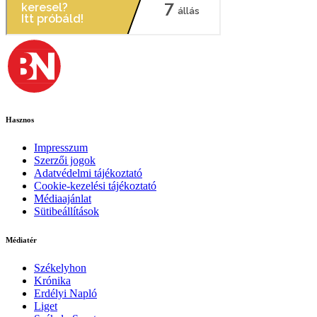
Hasznos
Impresszum
Szerzői jogok
Adatvédelmi tájékoztató
Cookie-kezelési tájékoztató
Médiaajánlat
Sütibeállítások
Médiatér
Székelyhon
Krónika
Erdélyi Napló
Liget