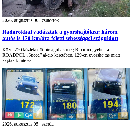
2026. augusztus 06., csütörtök
Radarokkal vadásztak a gyorshajtókra: három
autós is 170 km/óra feletti sebességgel száguldott
Közel 220 közlekedőt bírságoltak meg Bihar megyében a
ROADPOL „Speed” akció keretében. 129-en gyorshajtás miatt
kaptak büntetést.
2026. augusztus 05., szerda