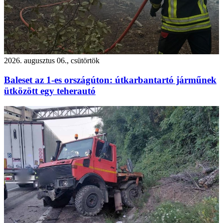
2026. augusztus 06., csütörtök
Baleset az 1-es országúton: útkarbantartó járműnek
ütközött egy teherautó