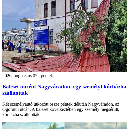
2026. augusztus 07., péntek
Baleset történt Nagyváradon, egy személyt kórházba
szállítottak
Két személyautó ütközött össze péntek délután Nagyváradon, az
Ogorului utcán. A baleset következtében egy személy megsérült,
kórházba szállították.