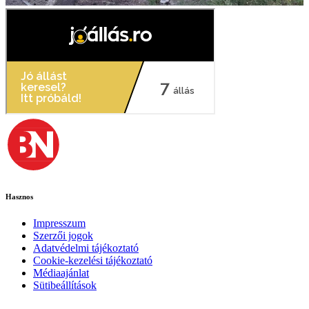
Hasznos
Impresszum
Szerzői jogok
Adatvédelmi tájékoztató
Cookie-kezelési tájékoztató
Médiaajánlat
Sütibeállítások