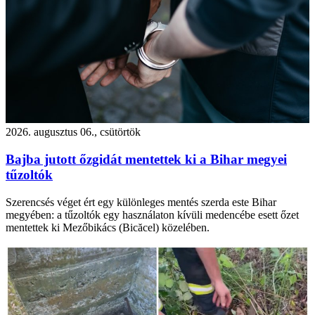
2026. augusztus 06., csütörtök
Bajba jutott őzgidát mentettek ki a Bihar megyei
tűzoltók
Szerencsés véget ért egy különleges mentés szerda este Bihar
megyében: a tűzoltók egy használaton kívüli medencébe esett őzet
mentettek ki Mezőbikács (Bicăcel) közelében.