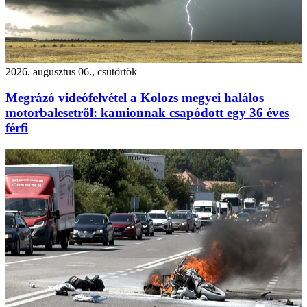
2026. augusztus 06., csütörtök
Megrázó videófelvétel a Kolozs megyei halálos
motorbalesetről: kamionnak csapódott egy 36 éves
férfi