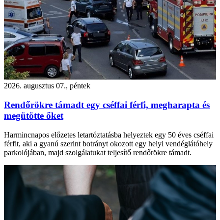
2026. augusztus 07., péntek
Rendőrökre támadt egy cséffai férfi, megharapta és
megütötte őket
Harmincnapos előzetes letartóztatásba helyeztek egy 50 éves cséffai
férfit, aki a gyanú szerint botrányt okozott egy helyi vendéglátóhely
parkolójában, majd szolgálatukat teljesítő rendőrökre támadt.