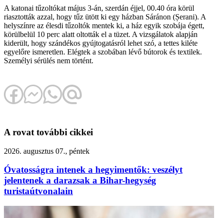
A katonai tűzoltókat május 3-án, szerdán éjjel, 00.40 óra körül
riasztották azzal, hogy tűz ütött ki egy házban Sáránon (Șerani). A
helyszínre az élesdi tűzoltók mentek ki, a ház egyik szobája égett,
körülbelül 10 perc alatt oltották el a tüzet. A vizsgálatok alapján
kiderült, hogy szándékos gyújtogatásról lehet szó, a tettes kiléte
egyelőre ismeretlen. Elégtek a szobában lévő bútorok és textilek.
Személyi sérülés nem történt.
A rovat további cikkei
2026. augusztus 07., péntek
Óvatosságra intenek a hegyimentők: veszélyt
jelentenek a darazsak a Bihar-hegység
turistaútvonalain