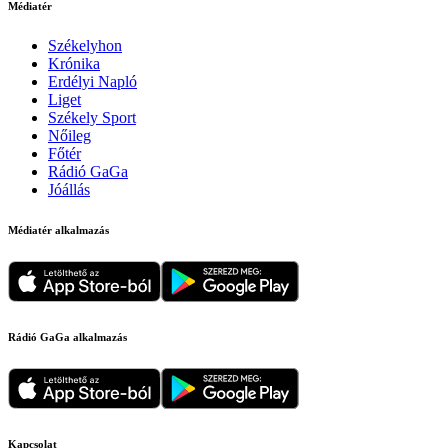
Médiatér
Székelyhon
Krónika
Erdélyi Napló
Liget
Székely Sport
Nőileg
Főtér
Rádió GaGa
Jóállás
Médiatér alkalmazás
Rádió GaGa alkalmazás
Kapcsolat