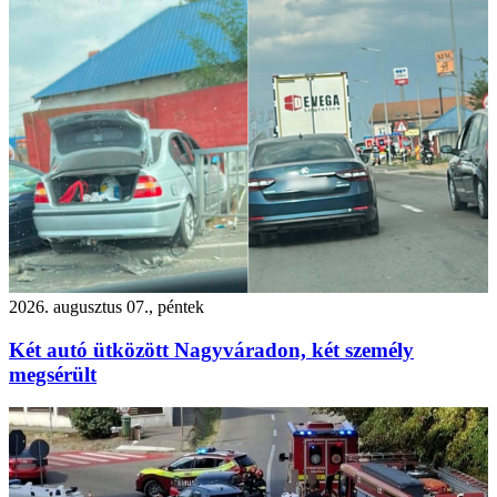
2026. augusztus 07., péntek
Két autó ütközött Nagyváradon, két személy
megsérült