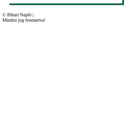
©
Bihari Napló
|
Minden jog fenntartva!