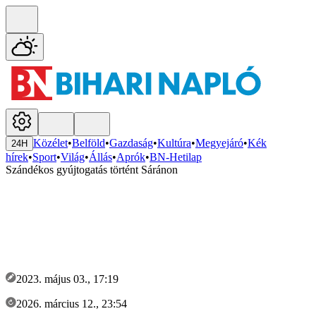
Közélet
•
Belföld
•
Gazdaság
•
Kultúra
•
Megyejáró
•
Kék
24H
hírek
•
Sport
•
Világ
•
Állás
•
Aprók
•
BN-Hetilap
Szándékos gyújtogatás történt Sáránon
2023. május 03., 17:19
2026. március 12., 23:54