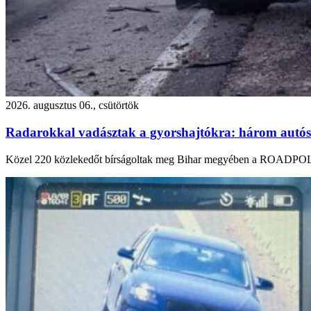
2026. augusztus 06., csütörtök
Radarokkal vadásztak a gyorshajtókra: három autós is
Közel 220 közlekedőt bírságoltak meg Bihar megyében a ROADPOL „S