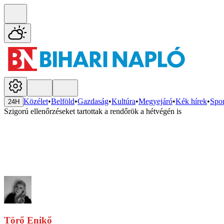
Közélet
•
Belföld
•
Gazdaság
•
Kultúra
•
Megyejáró
•
Kék hírek
•
Spor
24H
Szigorú ellenőrzéseket tartottak a rendőrök a hétvégén is
Törő Enikő