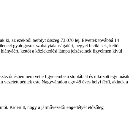
k ki, az ezekből befolyt összeg 73.070 lej. Elvettek továbbá 14
lencet gyalogosok szabálytalanságaiért, négyet biciklisek, kettőt
t hiányáért, kettőt a közlekedési lámpa jelzéseinek figyelmen kívül
szteződésben nem vette figyelembe a stoptáblát és ütközött egy másik
san vezetett péntek este Nagyváradon egy 48 éves helyi férfi, akinek a
autót. Kiderült, hogy a járművezetői engedélyét előzőleg