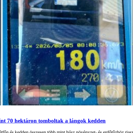
int 70 hektáron tomboltak a lángok kedden
őn és kedden összesen több mint húsz növényzet- és erdőtűzhöz riaszt