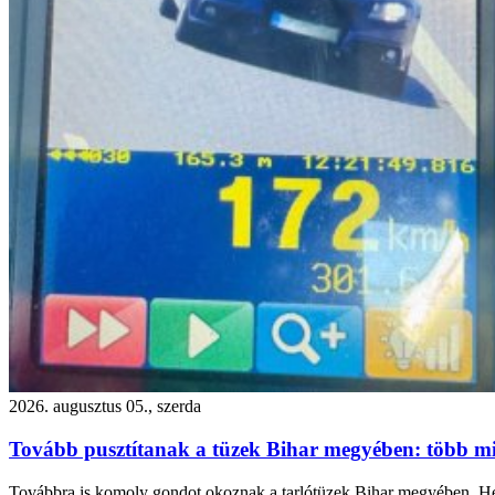
2026. augusztus 05., szerda
Tovább pusztítanak a tüzek Bihar megyében: több m
Továbbra is komoly gondot okoznak a tarlótüzek Bihar megyében. Hétf