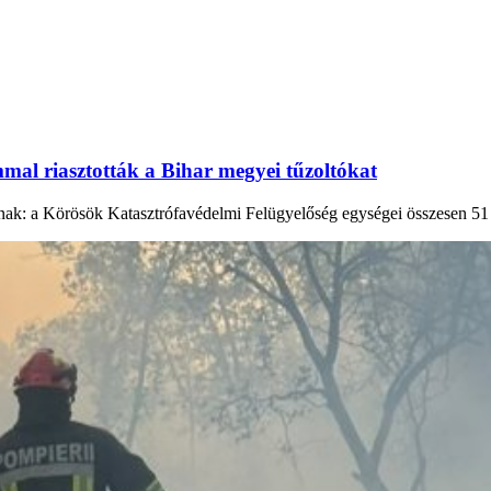
al riasztották a Bihar megyei tűzoltókat
nak: a Körösök Katasztrófavédelmi Felügyelőség egységei összesen 51 s