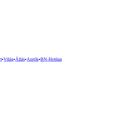
t
•
Világ
•
Állás
•
Aprók
•
BN-Hetilap