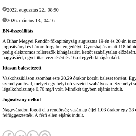
2022. augusztus 22., 08:50
2026. március 13., 04:16
BN-összeállítás
A Bihar Megyei Rendőr-főkapitányság augusztus 19-én és 20-án is szig
jogosítványt és három forgalmi engedélyt. Gyorshajtás miatt 118 büntet
pedig elektromos rollerezők kihágásaiért, kettőt szabálytalan előzésért
hagyásáért, egyet ittas vezetésért és 16-ot egyéb kihágásokért.
Ittasan balesetezett
Vaskohszikláson szombat este 20.29 órakor közúti baleset történt. Eg
személyautóval, melyet egy helyi nő vezetett szabályosan. Személyi sér
légalkoholszintje 0,70 mg/l volt. Mindkét ügyben eljárás indult.
Jogosítvány nélkül
Nagyváradon fogott el a rendőrség vasárnap éjjel 1.03 órakor egy 28 é
felfüggesztették. A férfi ellen eljárás indult.