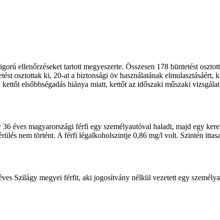
orú ellenőrzéseket tartott megyeszerte. Összesen 178 büntetést osztotta
ést osztottak ki, 20-at a biztonsági öv használatának elmulasztásáért, ki
, kettőt elsőbbségadás hiánya miatt, kettőt az időszaki műszaki vizsgála
y 36 éves magyarországi férfi egy személyautóval haladt, majd egy kere
ülés nem történt. A férfi légalkoholszintje 0,86 mg/l volt. Szintén itta
ves Szilágy megyei férfit, aki jogosítvány nélkül vezetett egy személy