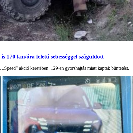
 170 km/óra feletti sebességgel száguldott
peed” akció keretében. 129-en gyorshajtás miatt kaptak büntetést.