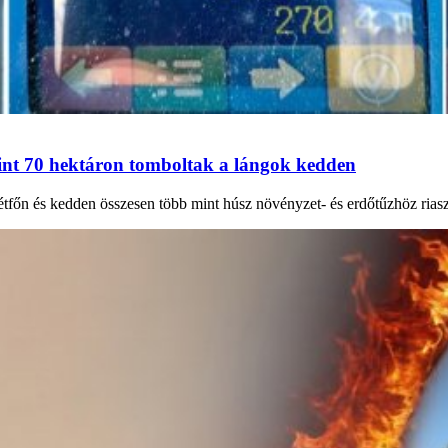
int 70 hektáron tomboltak a lángok kedden
őn és kedden összesen több mint húsz növényzet- és erdőtűzhöz riaszt