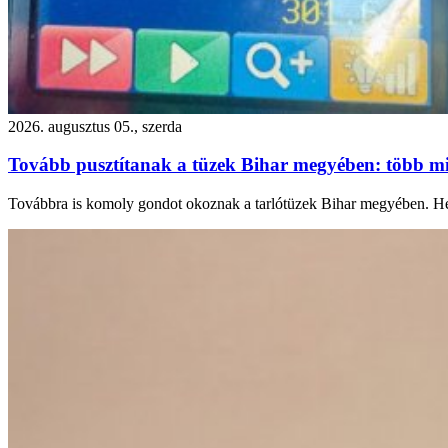
2026. augusztus 05., szerda
Tovább pusztítanak a tüzek Bihar megyében: több m
Továbbra is komoly gondot okoznak a tarlótüzek Bihar megyében. Hétf