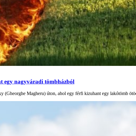
ant egy nagyváradi tömbházból
ky (Gheorghe Magheru) úton, ahol egy férfi kizuhant egy lakótömb ötöd