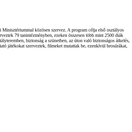
si Minisztériummal közösen szervez. A program célja első osztályos
szerveztek 79 tanintézményben, ezeken összesen több mint 2500 diák
 osztályteremben, biztonság a szünetben, az úton való biztonságos átkelés,
ató játékokat szerveztek, filmeket mutattak be, ezenkívül brosúrákat,