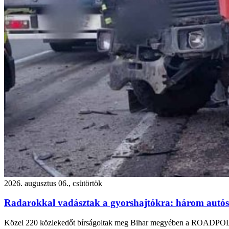
2026. augusztus 06., csütörtök
Radarokkal vadásztak a gyorshajtókra: három autós is
Közel 220 közlekedőt bírságoltak meg Bihar megyében a ROADPOL „S