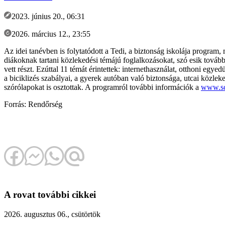
2023. június 20., 06:31
2026. március 12., 23:55
Az idei tanévben is folytatódott a Tedi, a biztonság iskolája progra
diákoknak tartani közlekedési témájú foglalkozásokat, szó esik tovább
vett részt. Ezúttal 11 témát érintettek: internethasználat, otthoni egyed
a biciklizés szabályai, a gyerek autóban való biztonsága, utcai közlek
szórólapokat is osztottak. A programról további információk a
www.sc
Forrás: Rendőrség
A rovat további cikkei
2026. augusztus 06., csütörtök