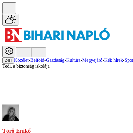
Közélet
•
Belföld
•
Gazdaság
•
Kultúra
•
Megyejáró
•
Kék hírek
•
Spor
24H
Tedi, a biztonság iskolája
Törő Enikő