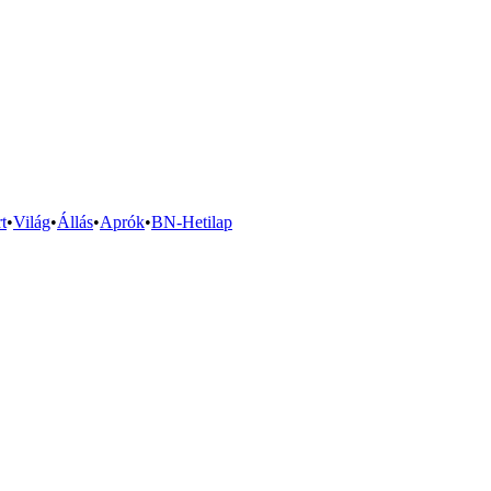
t
•
Világ
•
Állás
•
Aprók
•
BN-Hetilap