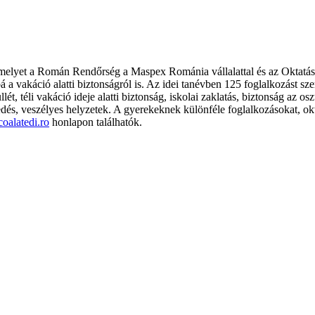
m, melyet a Román Rendőrség a Maspex Románia vállalattal és az Oktatá
á a vakáció alatti biztonságról is. Az idei tanévben 125 foglalkozást 
üllét, téli vakáció ideje alatti biztonság, iskolai zaklatás, biztonság az
edés, veszélyes helyzetek. A gyerekeknek különféle foglalkozásokat, okt
oalatedi.ro
honlapon találhatók.