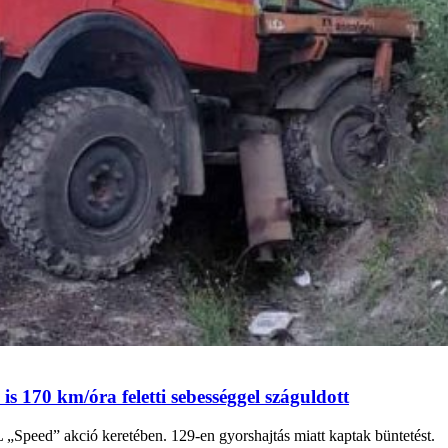
 170 km/óra feletti sebességgel száguldott
peed” akció keretében. 129-en gyorshajtás miatt kaptak büntetést.