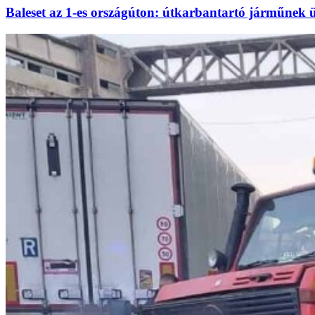
Baleset az 1-es országúton: útkarbantartó járműnek ü