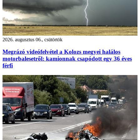
2026. augusztus 06., csütörtök
Megrázó videófelvétel a Kolozs megyei halálos
motorbalesetről: kamionnak csapódott egy 36 éves
férfi