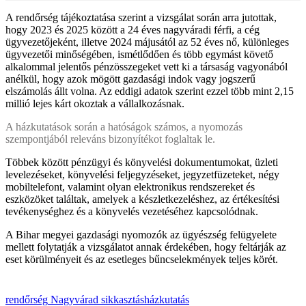
A rendőrség tájékoztatása szerint a vizsgálat során arra jutottak,
hogy 2023 és 2025 között a 24 éves nagyváradi férfi, a cég
ügyvezetőjeként, illetve 2024 májusától az 52 éves nő, különleges
ügyvezetői minőségében, ismétlődően és több egymást követő
alkalommal jelentős pénzösszegeket vett ki a társaság vagyonából
anélkül, hogy azok mögött gazdasági indok vagy jogszerű
elszámolás állt volna. Az eddigi adatok szerint ezzel több mint 2,15
millió lejes kárt okoztak a vállalkozásnak.
A házkutatások során a hatóságok számos, a nyomozás
szempontjából releváns bizonyítékot foglaltak le.
Többek között pénzügyi és könyvelési dokumentumokat, üzleti
levelezéseket, könyvelési feljegyzéseket, jegyzetfüzeteket, négy
mobiltelefont, valamint olyan elektronikus rendszereket és
eszközöket találtak, amelyek a készletkezeléshez, az értékesítési
tevékenységhez és a könyvelés vezetéséhez kapcsolódnak.
A Bihar megyei gazdasági nyomozók az ügyészség felügyelete
mellett folytatják a vizsgálatot annak érdekében, hogy feltárják az
eset körülményeit és az esetleges bűncselekmények teljes körét.
rendőrség
Nagyvárad
sikkasztás
házkutatás