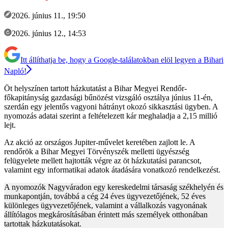
2026. június 11., 19:50
2026. június 12., 14:53
Itt állíthatja be, hogy a Google-találatokban elöl legyen a Bihari
Napló!
Öt helyszínen tartott házkutatást a Bihar Megyei Rendőr-
főkapitányság gazdasági bűnözést vizsgáló osztálya június 11-én,
szerdán egy jelentős vagyoni hátrányt okozó sikkasztási ügyben. A
nyomozás adatai szerint a feltételezett kár meghaladja a 2,15 millió
lejt.
Az akció az országos Jupiter-művelet keretében zajlott le. A
rendőrök a Bihar Megyei Törvényszék melletti ügyészség
felügyelete mellett hajtották végre az öt házkutatási parancsot,
valamint egy informatikai adatok átadására vonatkozó rendelkezést.
A nyomozók Nagyváradon egy kereskedelmi társaság székhelyén és
munkapontján, továbbá a cég 24 éves ügyvezetőjének, 52 éves
különleges ügyvezetőjének, valamint a vállalkozás vagyonának
állítólagos megkárosításában érintett más személyek otthonában
tartottak házkutatásokat.