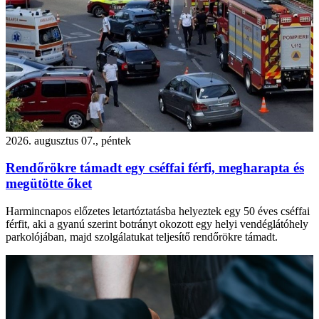
2026. augusztus 07., péntek
Rendőrökre támadt egy cséffai férfi, megharapta és
megütötte őket
Harmincnapos előzetes letartóztatásba helyeztek egy 50 éves cséffai
férfit, aki a gyanú szerint botrányt okozott egy helyi vendéglátóhely
parkolójában, majd szolgálatukat teljesítő rendőrökre támadt.