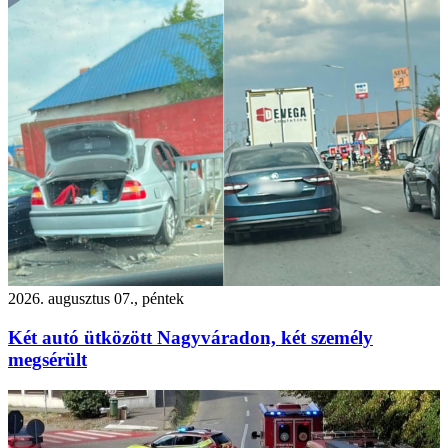
2026. augusztus 07., péntek
Két autó ütközött Nagyváradon, két személy
megsérült