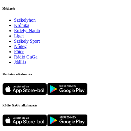
Médiatér
Székelyhon
Krónika
Erdélyi Napló
Liget
Székely Sport
Nőileg
Főtér
Rádió GaGa
Jóállás
Médiatér alkalmazás
Rádió GaGa alkalmazás