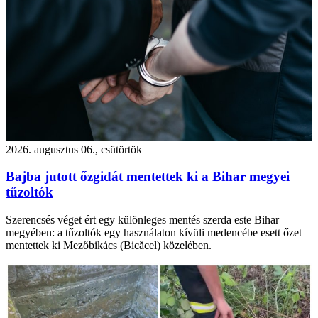
2026. augusztus 06., csütörtök
Bajba jutott őzgidát mentettek ki a Bihar megyei
tűzoltók
Szerencsés véget ért egy különleges mentés szerda este Bihar
megyében: a tűzoltók egy használaton kívüli medencébe esett őzet
mentettek ki Mezőbikács (Bicăcel) közelében.