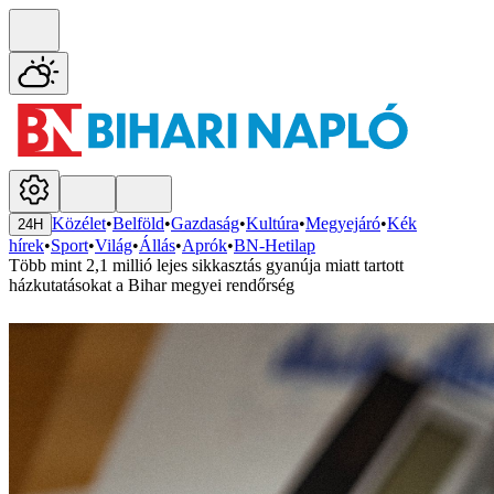
Közélet
•
Belföld
•
Gazdaság
•
Kultúra
•
Megyejáró
•
Kék
24H
hírek
•
Sport
•
Világ
•
Állás
•
Aprók
•
BN-Hetilap
Több mint 2,1 millió lejes sikkasztás gyanúja miatt tartott
házkutatásokat a Bihar megyei rendőrség