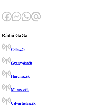
Rádió GaGa
Csíkszék
Gyergyószék
Háromszék
Marosszék
Udvarhelyszék