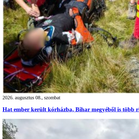
2026. augusztus 08., szombat
Hat ember került kórházba, Bihar megyéből is több r