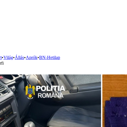
t
•
Világ
•
Állás
•
Aprók
•
BN-Hetilap
rfi