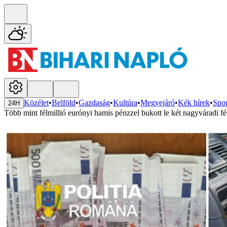
Közélet
•
Belföld
•
Gazdaság
•
Kultúra
•
Megyejáró
•
Kék hírek
•
Spor
24H
Több mint félmillió eurónyi hamis pénzzel bukott le két nagyváradi fé