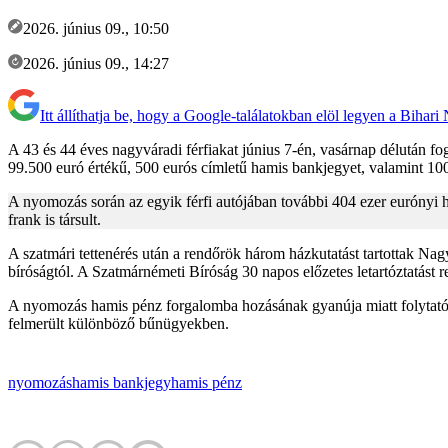
2026. június 09., 10:50
2026. június 09., 14:27
Itt állíthatja be, hogy a Google-találatokban elöl legyen a Bihari
A 43 és 44 éves nagyváradi férfiakat június 7-én, vasárnap délután fo
99.500 euró értékű, 500 eurós címletű hamis bankjegyet, valamint 100
A nyomozás során az egyik férfi autójában további 404 ezer eurónyi ha
frank is társult.
A szatmári tettenérés után a rendőrök három házkutatást tartottak Nagyv
bíróságtól. A Szatmárnémeti Bíróság 30 napos előzetes letartóztatást re
A nyomozás hamis pénz forgalomba hozásának gyanúja miatt folytatódik
felmerült különböző bűnügyekben.
nyomozás
hamis bankjegy
hamis pénz