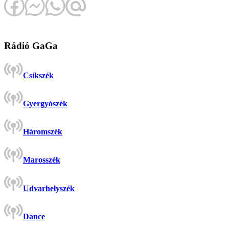
Rádió GaGa
Csíkszék
Gyergyószék
Háromszék
Marosszék
Udvarhelyszék
Dance