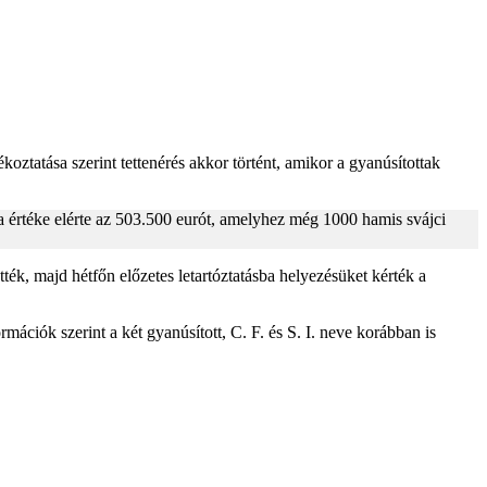
ztatása szerint tettenérés akkor történt, amikor a gyanúsítottak
ta értéke elérte az 503.500 eurót, amelyhez még 1000 hamis svájci
tték, majd hétfőn előzetes letartóztatásba helyezésüket kérték a
ciók szerint a két gyanúsított, C. F. és S. I. neve korábban is