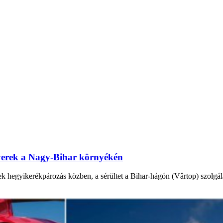
gyerek a Nagy-Bihar környékén
hegyikerékpározás közben, a sérültet a Bihar-hágón (Vârtop) szolgálatot