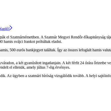
 Napló!
gták el Szatmárnémetiben. A Szatmár Megyei Rendőr-főkapitányság tájéko
0 hamis svájci frankot próbáltak eladni.
mis, 500 eurós bankjegyet találtak. Így az összes lefoglalt hamis valu
áradon, a két gyanúsított ingatlanjain. A két férfit 24 órára őrizetbe ve
ndelt el ellenük, amely július 7-éig érvényes.
. Az ügyben a szatmári bíróság vizsgálódik tovább. A helyi sajtóinformá