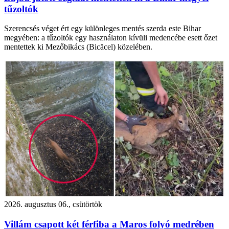
tűzoltók
Szerencsés véget ért egy különleges mentés szerda este Bihar
megyében: a tűzoltók egy használaton kívüli medencébe esett őzet
mentettek ki Mezőbikács (Bicăcel) közelében.
2026. augusztus 06., csütörtök
Villám csapott két férfiba a Maros folyó medrében