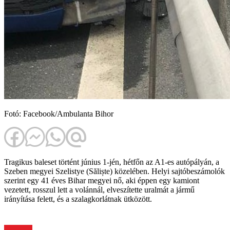
Fotó: Facebook/Ambulanta Bihor
Tragikus baleset történt június 1-jén, hétfőn az A1-es autópályán, a
Szeben megyei Szelistye (Săliște) közelében. Helyi sajtóbeszámolók
szerint egy 41 éves Bihar megyei nő, aki éppen egy kamiont
vezetett, rosszul lett a volánnál, elveszítette uralmát a jármű
irányítása felett, és a szalagkorlátnak ütközött.