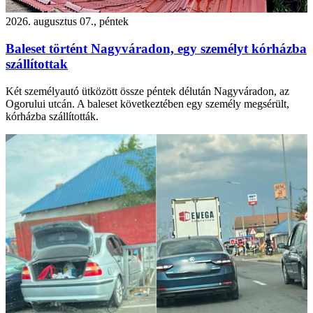
2026. augusztus 07., péntek
Baleset történt Nagyváradon, egy személyt kórházba
szállítottak
Két személyautó ütközött össze péntek délután Nagyváradon, az
Ogorului utcán. A baleset következtében egy személy megsérült,
kórházba szállították.