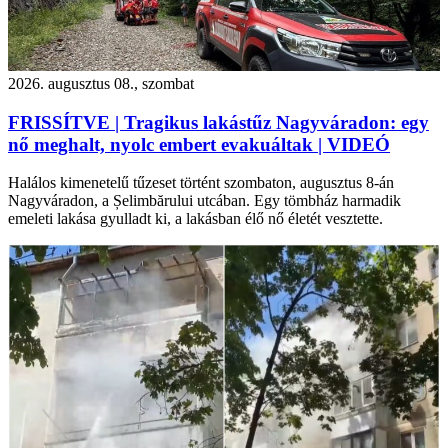
2026. augusztus 08., szombat
FRISSÍTVE | Tragikus lakástűz Nagyváradon: egy
nő meghalt, nyolc embert evakuáltak | VIDEÓ
Halálos kimenetelű tűzeset történt szombaton, augusztus 8-án
Nagyváradon, a Șelimbărului utcában. Egy tömbház harmadik
emeleti lakása gyulladt ki, a lakásban élő nő életét vesztette.