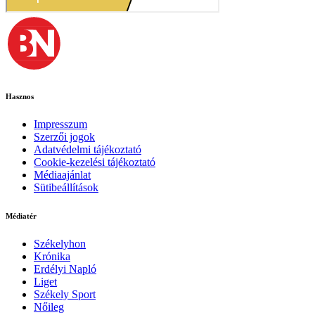
Hasznos
Impresszum
Szerzői jogok
Adatvédelmi tájékoztató
Cookie-kezelési tájékoztató
Médiaajánlat
Sütibeállítások
Médiatér
Székelyhon
Krónika
Erdélyi Napló
Liget
Székely Sport
Nőileg