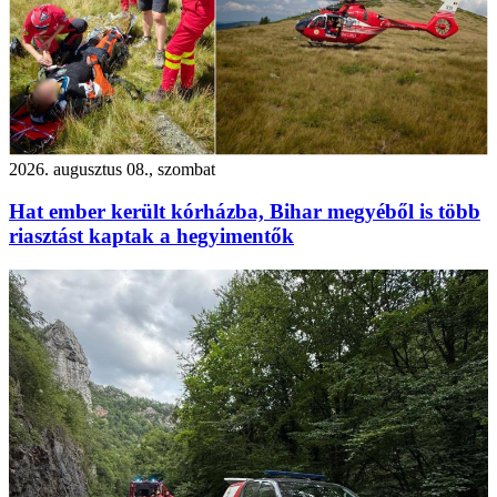
2026. augusztus 08., szombat
Hat ember került kórházba, Bihar megyéből is több
riasztást kaptak a hegyimentők