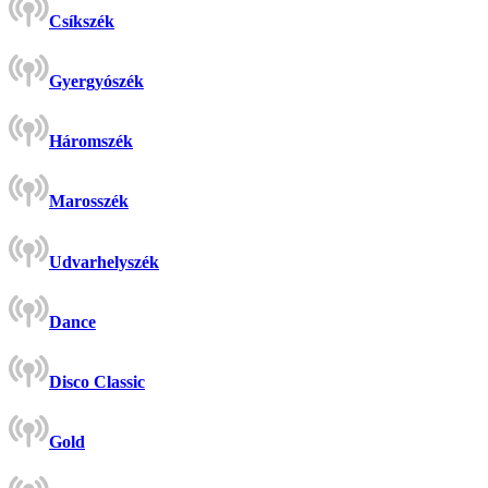
Csíkszék
Gyergyószék
Háromszék
Marosszék
Udvarhelyszék
Dance
Disco Classic
Gold