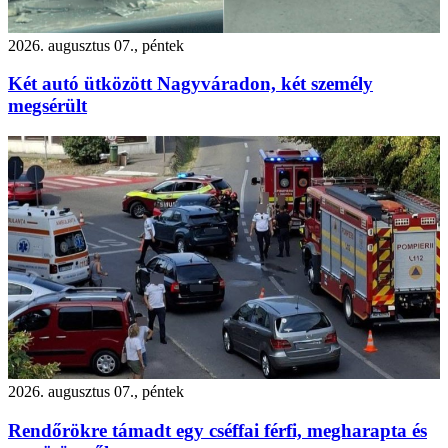
2026. augusztus 07., péntek
Két autó ütközött Nagyváradon, két személy
megsérült
2026. augusztus 07., péntek
Rendőrökre támadt egy cséffai férfi, megharapta és