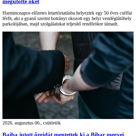
megütötte őket
Harmincnapos előzetes letartóztatásba helyeztek egy 50 éves cséffai
férfit, aki a gyanú szerint botrányt okozott egy helyi vendéglátóhely
parkolójában, majd szolgálatukat teljesítő rendőrökre támadt.
2026. augusztus 06., csütörtök
Bajba jutott őzgidát mentettek ki a Bihar megyei