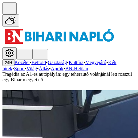
Közélet
•
Belföld
•
Gazdaság
•
Kultúra
•
Megyejáró
•
Kék
24H
hírek
•
Sport
•
Világ
•
Állás
•
Aprók
•
BN-Hetilap
Tragédia az A1-es autópályán: egy teherautó volánjánál lett rosszul
egy Bihar megyei nő