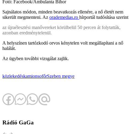
Fotó: Facebook/Ambulanta Bihor
Sajnálatos módon, minden beavatkozás ellenére, a nő életét nem
sikerült megmenteni. Az
orademedias.ro
hírportál tudósítása szerint
az újraélesztési manővereket körülbelül 50 percen át folytatták,
azonban eredménytelenül.
A helyszínen tartózkodó orvos kénytelen volt megállapítani a nő
halálát.
Az ügyben további vizsgálat zajlik.
közlekedés
kamionsofőr
Szeben megye
Rádió GaGa