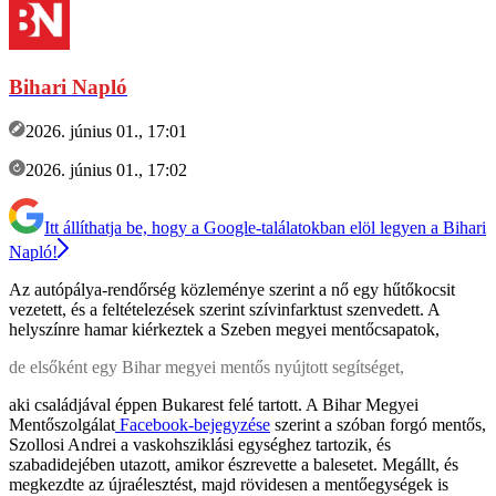
Bihari Napló
2026. június 01., 17:01
2026. június 01., 17:02
Itt állíthatja be, hogy a Google-találatokban elöl legyen a Bihari
Napló!
Az autópálya-rendőrség közleménye szerint a nő egy hűtőkocsit
vezetett, és a feltételezések szerint szívinfarktust szenvedett. A
helyszínre hamar kiérkeztek a Szeben megyei mentőcsapatok,
de elsőként egy Bihar megyei mentős nyújtott segítséget,
aki családjával éppen Bukarest felé tartott. A Bihar Megyei
Mentőszolgálat
Facebook-bejegyzése
szerint a szóban forgó mentős,
Szollosi Andrei a vaskohsziklási egységhez tartozik, és
szabadidejében utazott, amikor észrevette a balesetet. Megállt, és
megkezdte az újraélesztést, majd rövidesen a mentőegységek is