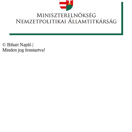
©
Bihari Napló
|
Minden jog fenntartva!