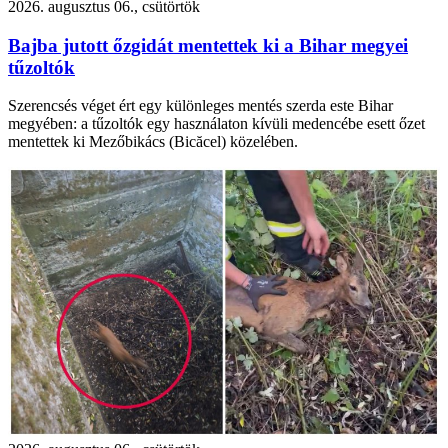
2026. augusztus 06., csütörtök
Bajba jutott őzgidát mentettek ki a Bihar megyei
tűzoltók
Szerencsés véget ért egy különleges mentés szerda este Bihar
megyében: a tűzoltók egy használaton kívüli medencébe esett őzet
mentettek ki Mezőbikács (Bicăcel) közelében.