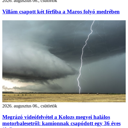
2026. augusztus 06., csütörtök
Villám csapott két férfiba a Maros folyó medrében
2026. augusztus 06., csütörtök
Megrázó videófelvétel a Kolozs megyei halálos
motorbalesetről: kamionnak csapódott egy 36 éves