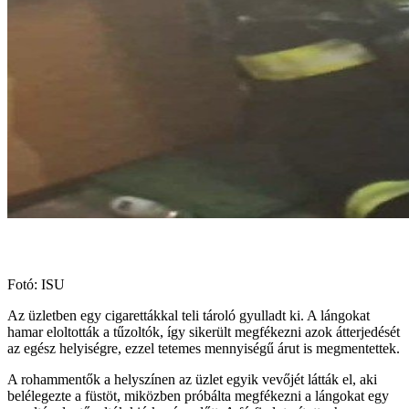
Fotó: ISU
Az üzletben egy cigarettákkal teli tároló gyulladt ki. A lángokat
hamar eloltották a tűzoltók, így sikerült megfékezni azok átterjedését
az egész helyiségre, ezzel tetemes mennyiségű árut is megmentettek.
A rohammentők a helyszínen az üzlet egyik vevőjét látták el, aki
belélegezte a füstöt, miközben próbálta megfékezni a lángokat egy