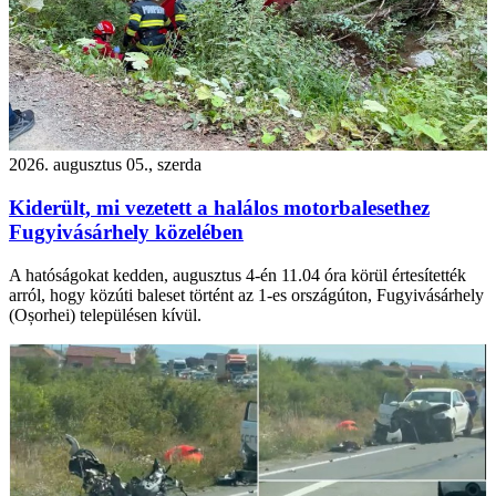
2026. augusztus 05., szerda
Kiderült, mi vezetett a halálos motorbalesethez
Fugyivásárhely közelében
A hatóságokat kedden, augusztus 4-én 11.04 óra körül értesítették
arról, hogy közúti baleset történt az 1-es országúton, Fugyivásárhely
(Oșorhei) településen kívül.