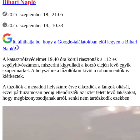
Bihari Napló
2025. szeptember 18., 21:05
2025. szeptember 19., 10:33
Itt állíthatja be, hogy a Google-találatokban elöl legyen a Bihari
Napló!
A katasztrófavédelmet 19.40 óra körül riasztották a 112-es
segélyhívószámon, miszerint kigyulladt a korzó elején levő egyik
szupermarket. A helyszínre a tűzoltókon kívül a rohammentők is
kiérkeztek.
A tűzoltók a megadott helyszínre érve elkezdték a lángok oltását,
ezzel párhuzamosan pedig ellenőrizték az üzlet felett levő lakásokat,
hogy megbizonyosodjanak arról, senki nem tartózkodik ezekben.