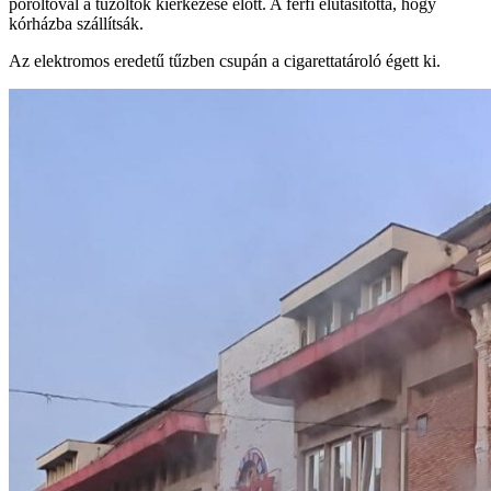
poroltóval a tűzoltók kiérkezése előtt. A férfi elutasította, hogy
kórházba szállítsák.
Az elektromos eredetű tűzben csupán a cigarettatároló égett ki.