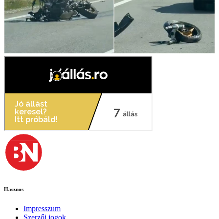
Hasznos
Impresszum
Szerzői jogok