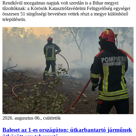
Rendkívül mozgalmas napjuk volt szerdán is a Bihar megyei
tűzoltóknak: a Körösök Katasztrófavédelmi Felügyelőség egységei
összesen 51 sürgősségi bevetésen vettek részt a megye különböző
településein.
2026. augusztus 06., csütörtök
Baleset az 1-es országúton: útkarbantartó járműnek