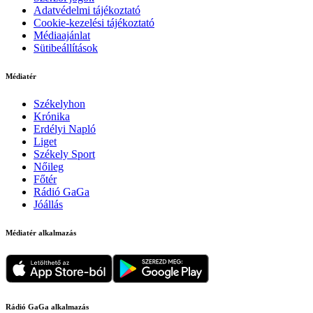
Adatvédelmi tájékoztató
Cookie-kezelési tájékoztató
Médiaajánlat
Sütibeállítások
Médiatér
Székelyhon
Krónika
Erdélyi Napló
Liget
Székely Sport
Nőileg
Főtér
Rádió GaGa
Jóállás
Médiatér alkalmazás
Rádió GaGa alkalmazás