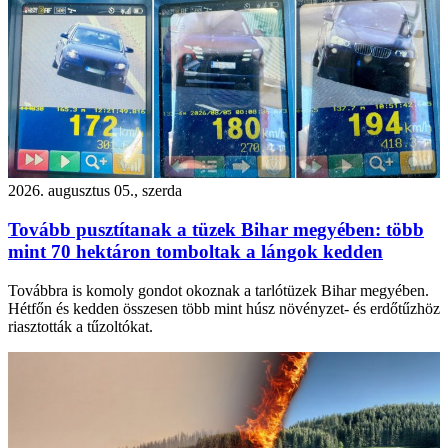
2026. augusztus 05., szerda
Tovább pusztítanak a tüzek Bihar megyében: több
mint 70 hektáron tomboltak a lángok kedden
Továbbra is komoly gondot okoznak a tarlótüzek Bihar megyében.
Hétfőn és kedden összesen több mint húsz növényzet- és erdőtűzhöz
riasztották a tűzoltókat.