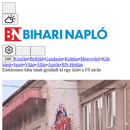
Közélet
•
Belföld
•
Gazdaság
•
Kultúra
•
Megyejáró
•
Kék
24H
hírek
•
Sport
•
Világ
•
Állás
•
Aprók
•
BN-Hetilap
Elektromos hiba miatt gyulladt ki egy üzlet a Fő utcán