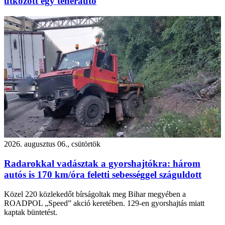
ütközött egy teherautó
2026. augusztus 06., csütörtök
Radarokkal vadásztak a gyorshajtókra: három
autós is 170 km/óra feletti sebességgel száguldott
Közel 220 közlekedőt bírságoltak meg Bihar megyében a
ROADPOL „Speed” akció keretében. 129-en gyorshajtás miatt
kaptak büntetést.