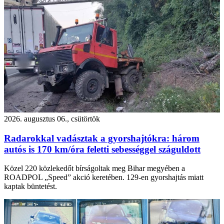
2026. augusztus 06., csütörtök
Radarokkal vadásztak a gyorshajtókra: három
autós is 170 km/óra feletti sebességgel száguldott
Közel 220 közlekedőt bírságoltak meg Bihar megyében a
ROADPOL „Speed” akció keretében. 129-en gyorshajtás miatt
kaptak büntetést.