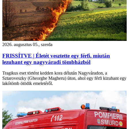
2026. augusztus 05., szerda
FRISSÍTVE | Életét vesztette egy férfi, miután
lezuhant egy nagyváradi tömbházból
Tragikus eset történt kedden kora délután Nagyváradon, a
Sztaroveszky (Gheorghe Magheru) úton, ahol egy férfi kizuhant egy
lakótömb ötödik emeletéről.