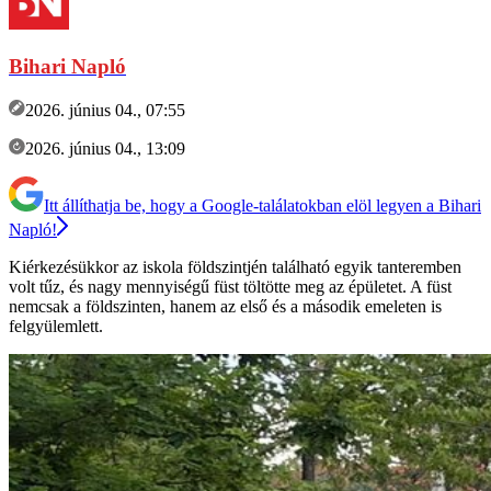
Bihari Napló
2026. június 04., 07:55
2026. június 04., 13:09
Itt állíthatja be, hogy a Google-találatokban elöl legyen a Bihari
Napló!
Kiérkezésükkor az iskola földszintjén található egyik tanteremben
volt tűz, és nagy mennyiségű füst töltötte meg az épületet. A füst
nemcsak a földszinten, hanem az első és a második emeleten is
felgyülemlett.