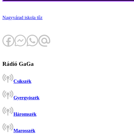
Nagyvárad
iskola
tűz
Rádió GaGa
Csíkszék
Gyergyószék
Háromszék
Marosszék