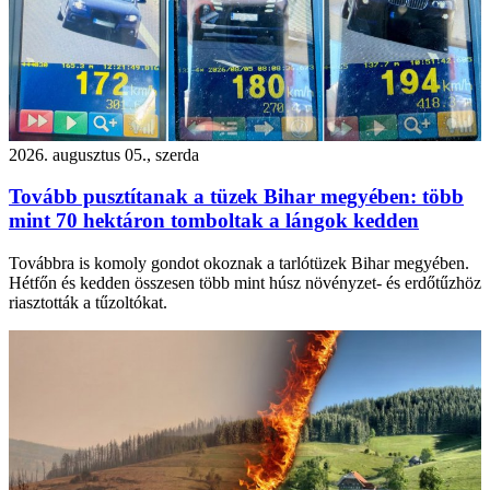
2026. augusztus 05., szerda
Tovább pusztítanak a tüzek Bihar megyében: több
mint 70 hektáron tomboltak a lángok kedden
Továbbra is komoly gondot okoznak a tarlótüzek Bihar megyében.
Hétfőn és kedden összesen több mint húsz növényzet- és erdőtűzhöz
riasztották a tűzoltókat.