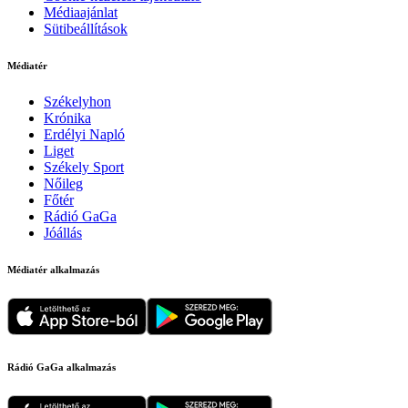
Médiaajánlat
Sütibeállítások
Médiatér
Székelyhon
Krónika
Erdélyi Napló
Liget
Székely Sport
Nőileg
Főtér
Rádió GaGa
Jóállás
Médiatér alkalmazás
Rádió GaGa alkalmazás