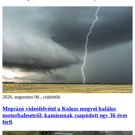
2026. augusztus 06., csütörtök
Megrázó videófelvétel a Kolozs megyei halálos
motorbalesetről: kamionnak csapódott egy 36 éves
férfi