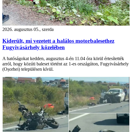
2026. augusztus 05., szerda
Kiderült, mi vezetett a halálos motorbalesethez
Fugyivásárhely közelében
A hatóságokat kedden, augusztus 4-én 11.04 óra körül értesítették
arról, hogy közúti baleset történt az 1-es országúton, Fugyivásárhely
(Oșorhei) településen kívül.