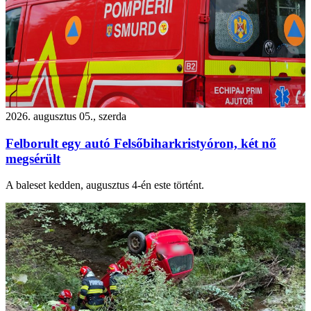
2026. augusztus 05., szerda
Felborult egy autó Felsőbiharkristyóron, két nő
megsérült
A baleset kedden, augusztus 4-én este történt.