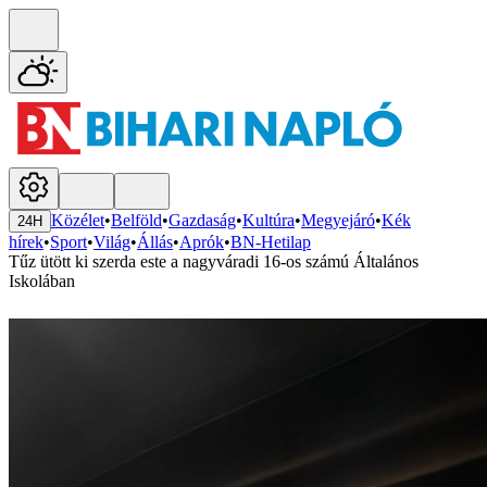
Közélet
•
Belföld
•
Gazdaság
•
Kultúra
•
Megyejáró
•
Kék
24H
hírek
•
Sport
•
Világ
•
Állás
•
Aprók
•
BN-Hetilap
Tűz ütött ki szerda este a nagyváradi 16-os számú Általános
Iskolában