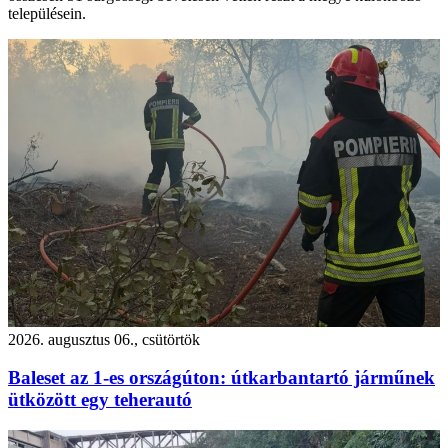
településein.
2026. augusztus 06., csütörtök
Baleset az 1-es országúton: útkarbantartó járműnek
ütközött egy teherautó