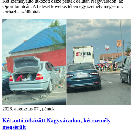
Két személyautó ütközött össze péntek délután Nagyváradon, az
Ogorului utcán. A baleset következtében egy személy megsérült,
kórházba szállították.
2026. augusztus 07., péntek
Két autó ütközött Nagyváradon, két személy
megsérült