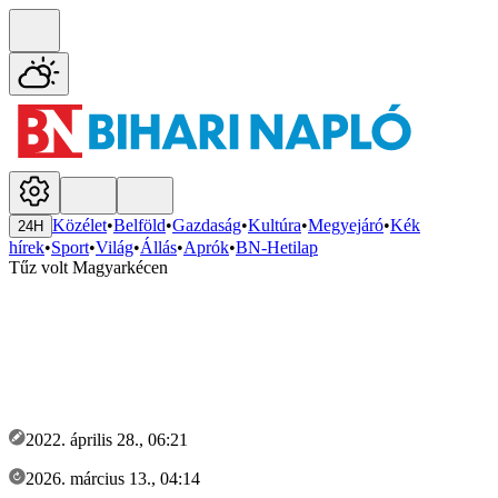
Közélet
•
Belföld
•
Gazdaság
•
Kultúra
•
Megyejáró
•
Kék
24H
hírek
•
Sport
•
Világ
•
Állás
•
Aprók
•
BN-Hetilap
Tűz volt Magyarkécen
2022. április 28., 06:21
2026. március 13., 04:14