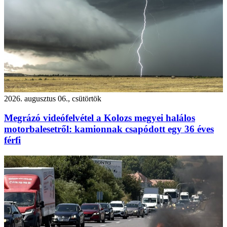
2026. augusztus 06., csütörtök
Megrázó videófelvétel a Kolozs megyei halálos
motorbalesetről: kamionnak csapódott egy 36 éves
férfi