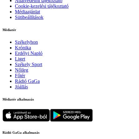
Adatvédelmi tájékoztató
Cookie-kezelési tájékoztató
Médiaajánlat
Sütibeállítások
Médiatér
Székelyhon
Krónika
Erdélyi Napló
Liget
Székely Sport
Nőileg
Főtér
Rádió GaGa
Jóállás
Médiatér alkalmazás
Rádió GaGa alkalmazás