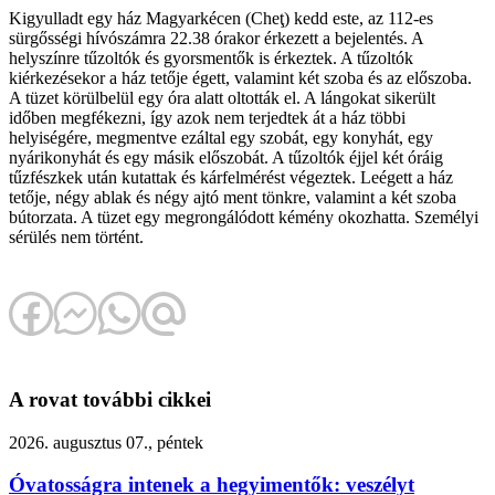
Kigyulladt egy ház Magyarkécen (Cheţ) kedd este, az 112-es
sürgősségi hívószámra 22.38 órakor érkezett a bejelentés. A
helyszínre tűzoltók és gyorsmentők is érkeztek. A tűzoltók
kiérkezésekor a ház tetője égett, valamint két szoba és az előszoba.
A tüzet körülbelül egy óra alatt oltották el. A lángokat sikerült
időben megfékezni, így azok nem terjedtek át a ház többi
helyiségére, megmentve ezáltal egy szobát, egy konyhát, egy
nyárikonyhát és egy másik előszobát. A tűzoltók éjjel két óráig
tűzfészkek után kutattak és kárfelmérést végeztek. Leégett a ház
tetője, négy ablak és négy ajtó ment tönkre, valamint a két szoba
bútorzata. A tüzet egy megrongálódott kémény okozhatta. Személyi
sérülés nem történt.
A rovat további cikkei
2026. augusztus 07., péntek
Óvatosságra intenek a hegyimentők: veszélyt