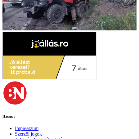
Hasznos
Impresszum
Szerzői jogok