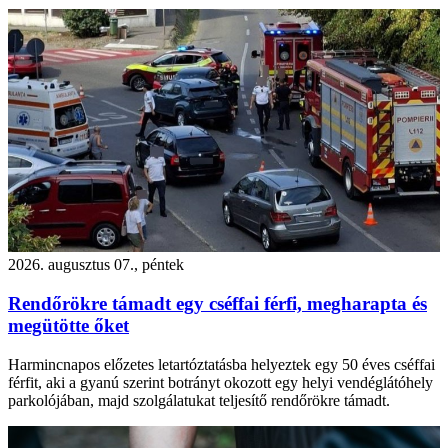
2026. augusztus 07., péntek
Rendőrökre támadt egy cséffai férfi, megharapta és
megütötte őket
Harmincnapos előzetes letartóztatásba helyeztek egy 50 éves cséffai
férfit, aki a gyanú szerint botrányt okozott egy helyi vendéglátóhely
parkolójában, majd szolgálatukat teljesítő rendőrökre támadt.