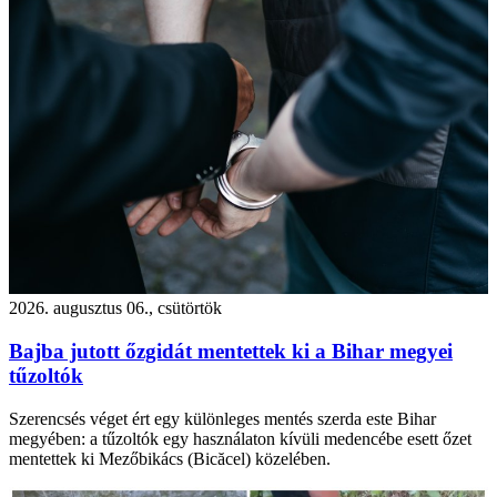
2026. augusztus 06., csütörtök
Bajba jutott őzgidát mentettek ki a Bihar megyei
tűzoltók
Szerencsés véget ért egy különleges mentés szerda este Bihar
megyében: a tűzoltók egy használaton kívüli medencébe esett őzet
mentettek ki Mezőbikács (Bicăcel) közelében.