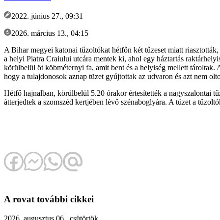
2022. június 27., 09:31
2026. március 13., 04:15
A Bihar megyei katonai tűzoltókat hétfőn két tűzeset miatt riasztották
a helyi Piatra Craiului utcára mentek ki, ahol egy háztartás raktárhelyi
körülbelül öt köbméternyi fa, amit bent és a helyiség mellett tároltak.
hogy a tulajdonosok aznap tüzet gyújtottak az udvaron és azt nem olt
Hétfő hajnalban, körülbelül 5.20 órakor értesítették a nagyszalontai t
átterjedtek a szomszéd kertjében lévő szénaboglyára. A tüzet a tűzoltó
A rovat további cikkei
2026. augusztus 06., csütörtök