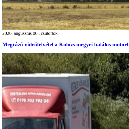
2026. augusztus 06., csütörtök
Megrázó videófelvétel a Kolozs megyei halálos motorb