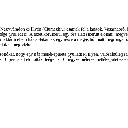
, Nagyváradon és Illyén (Ciumeghiu) csaptak fel a lángok. Vasárnapról h
sége gyulladt ki. A tüzet körülbelül egy óra alatt sikerült eloltani, meg
 A raktár melletti ház ablakainak egy része a magas hő miatt megrongálód
ották el megfelelően.
űzoltókat, hogy egy ház melléképülete gyulladt ki Illyén, valószínűleg s
k 10 perc alatt eloltották, leégett a 16 négyzetméteres melléképület és e