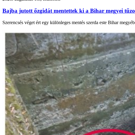
Bajba jutott őzgidát mentettek ki a Bihar megyei tűzo
Szerencsés véget ért egy különleges mentés szerda este Bihar megyébe