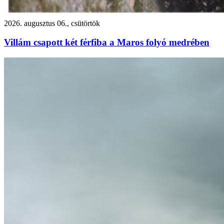
2026. augusztus 06., csütörtök
Villám csapott két férfiba a Maros folyó medrében