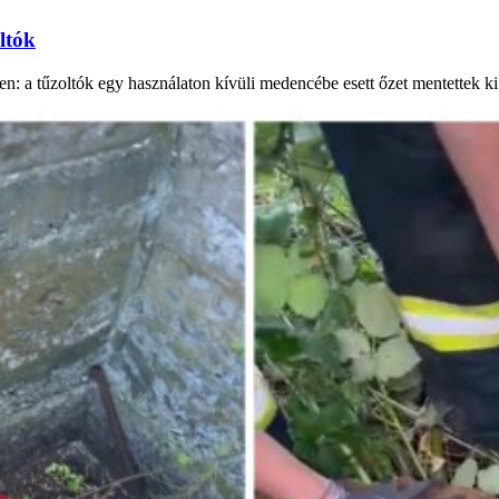
ltók
n: a tűzoltók egy használaton kívüli medencébe esett őzet mentettek k