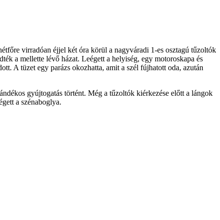
étfőre virradóan éjjel két óra körül a nagyváradi 1-es osztagú tűzoltók
védték a mellette lévő házat. Leégett a helyiség, egy motoroskapa és
ott. A tüzet egy parázs okozhatta, amit a szél fújhatott oda, azután
zándékos gyújtogatás történt. Még a tűzoltók kiérkezése előtt a lángok
légett a szénaboglya.