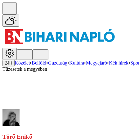
Közélet
•
Belföld
•
Gazdaság
•
Kultúra
•
Megyejáró
•
Kék hírek
•
Spor
24H
Tűzesetek a megyében
Törő Enikő