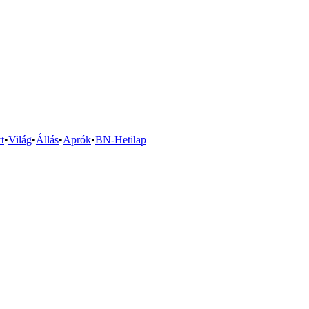
t
•
Világ
•
Állás
•
Aprók
•
BN-Hetilap