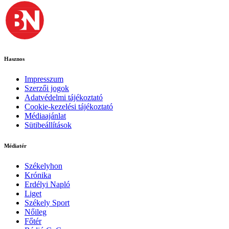
Hasznos
Impresszum
Szerzői jogok
Adatvédelmi tájékoztató
Cookie-kezelési tájékoztató
Médiaajánlat
Sütibeállítások
Médiatér
Székelyhon
Krónika
Erdélyi Napló
Liget
Székely Sport
Nőileg
Főtér