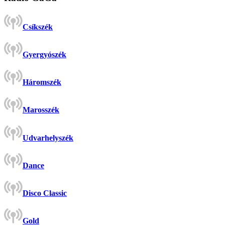
Csíkszék
Gyergyószék
Háromszék
Marosszék
Udvarhelyszék
Dance
Disco Classic
Gold