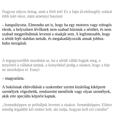
Nagyon súlyos dolog, amit a férfi tett! Ez a fajta ál-elsősegély sokkal
több kárt okoz, mint amennyi hasznot
– hangsúlyozta. Elmondta azt is, hogy ha egy motoros vagy robogós
elesik, a helyszínen lévőknek nem szabad húzniuk a sérültet, és nem
szabad megpróbálniuk levenni a sisakját sem. A legfontosabb, hogy
a sérült fejét stabilan tartsák, és megakadályozzák annak jobbra-
balra mozgását.
A legegyszerűbb mozdulat az, ha a sérült vállát fogjuk meg, a
tenyérrel a vállakat tartjuk, a könyökkel pedig a sisakot, hogy a feje
ne mozduljon el. Ennyi
– magyarázta.
A bukósisak eltávolítását a szakember szerint kizárólag kiképzett
személyek végezhetik, rendszerint mentősök vagy olyan személyek,
akik erre speciális képzést kaptak.
„Semmiképpen se próbáljuk levenni a sisakot. Semmiképpen. Ehhez
mindig legalább két ember kell, aki tudja, hogyan kell ezt csinálni”