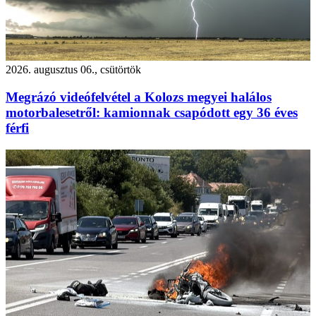
2026. augusztus 06., csütörtök
Megrázó videófelvétel a Kolozs megyei halálos
motorbalesetről: kamionnak csapódott egy 36 éves
férfi