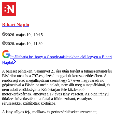
Bihari Napló
2026. május 10., 10:15
2026. május 10., 11:39
Itt állíthatja be, hogy a Google-találatokban elöl legyen a Bihari
Napló!
A baleset pénteken, valamivel 21 óra után történt a biharszentandrási
Păsărilor utca és a 797-es jelzésű megyei út kereszteződésében. A
rendőrség első megállapításai szerint egy 57 éves nagyváradi nő
gépkocsival a Păsărilor utcán haladt, nem állt meg a stoptáblánál, és
nem adott elsőbbséget a Köröstarján felé közlekedő
motorkerékpárnak, amelyet a 17 éves lány vezetett. Az oldalirányú
ütközés következtében a fiatal a földre zuhant, és súlyos
sérülésekkel szállították kórházba.
A lány súlyos fej-, mellkas- és gerincsérüléseket szenvedett,