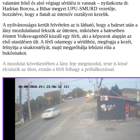
valamint felső és alsó végtagi sérülési is vannak – nyilatkozta dr.
Hadrian Borcea, a Bihar megyei UPU-SMURD vezetője,
hozzátéve, hogy a fiatalt az intenzív osztályon kezelik.
A nyilvánosságra került felvételen az is látható, hogy a baleset után a
lány mozdulatlanul fekszik az úttesten, miközben a balesetben
érintett Volkswagenből kiszáll egy férfi, aki a képsorok alapján az
első utasülésen ült. A férfi odamegy a sérülthöz, megfogja a kezét,
felnyitja a sisakrostélyát, majd megpróbálja lehúzni róla a
bukósisakot.
A mozdulat következtében a lány feje megmozdul, teste is kissé
elcsúszik az úton, ezután a férfi felhagy a próbálkozással.