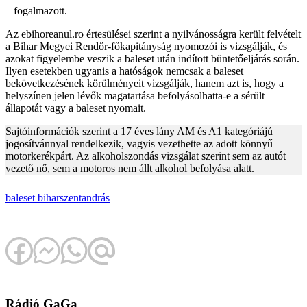
– fogalmazott.
Az ebihoreanul.ro értesülései szerint a nyilvánosságra került felvételt
a Bihar Megyei Rendőr-főkapitányság nyomozói is vizsgálják, és
azokat figyelembe veszik a baleset után indított büntetőeljárás során.
Ilyen esetekben ugyanis a hatóságok nemcsak a baleset
bekövetkezésének körülményeit vizsgálják, hanem azt is, hogy a
helyszínen jelen lévők magatartása befolyásolhatta-e a sérült
állapotát vagy a baleset nyomait.
Sajtóinformációk szerint a 17 éves lány AM és A1 kategóriájú
jogosítvánnyal rendelkezik, vagyis vezethette az adott könnyű
motorkerékpárt. Az alkoholszondás vizsgálat szerint sem az autót
vezető nő, sem a motoros nem állt alkohol befolyása alatt.
baleset
biharszentandrás
Rádió GaGa