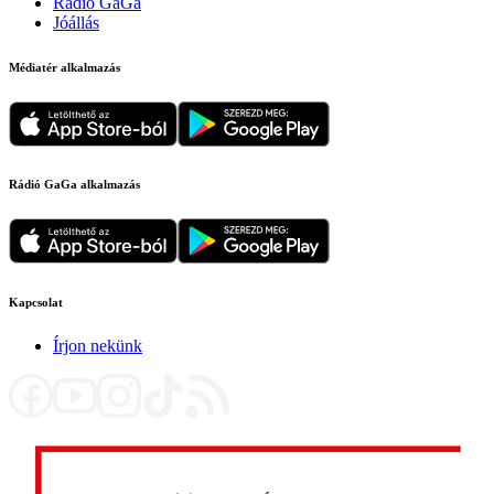
Rádió GaGa
Jóállás
Médiatér alkalmazás
Rádió GaGa alkalmazás
Kapcsolat
Írjon nekünk