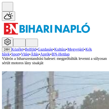
Közélet
•
Belföld
•
Gazdaság
•
Kultúra
•
Megyejáró
•
Kék
24H
hírek
•
Sport
•
Világ
•
Állás
•
Aprók
•
BN-Hetilap
Videón a biharszentandrási baleset: megpróbálták levenni a súlyosan
sérült motoros lány sisakját