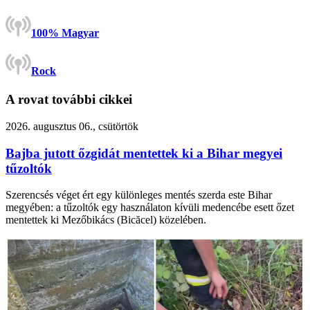
100% Magyar
Rock
A rovat további cikkei
2026. augusztus 06., csütörtök
Bajba jutott őzgidát mentettek ki a Bihar megyei
tűzoltók
Szerencsés véget ért egy különleges mentés szerda este Bihar
megyében: a tűzoltók egy használaton kívüli medencébe esett őzet
mentettek ki Mezőbikács (Bicăcel) közelében.