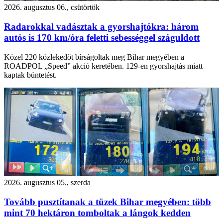
2026. augusztus 06., csütörtök
Radarokkal vadásztak a gyorshajtókra: három
autós is 170 km/óra feletti sebességgel száguldott
Közel 220 közlekedőt bírságoltak meg Bihar megyében a
ROADPOL „Speed” akció keretében. 129-en gyorshajtás miatt
kaptak büntetést.
2026. augusztus 05., szerda
Tovább pusztítanak a tüzek Bihar megyében: több
mint 70 hektáron tomboltak a lángok kedden