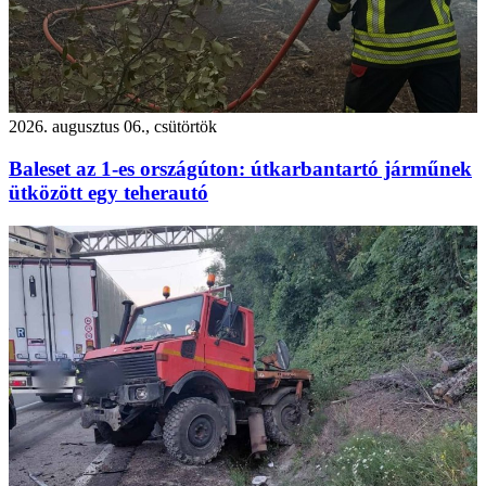
2026. augusztus 06., csütörtök
Baleset az 1-es országúton: útkarbantartó járműnek
ütközött egy teherautó