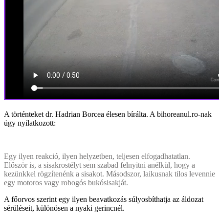
A történteket dr. Hadrian Borcea élesen bírálta. A bihoreanul.ro-nak
úgy nyilatkozott:
Egy ilyen reakció, ilyen helyzetben, teljesen elfogadhatatlan.
Először is, a sisakrostélyt sem szabad felnyitni anélkül, hogy a
kezünkkel rögzítenénk a sisakot. Másodszor, laikusnak tilos levennie
egy motoros vagy robogós bukósisakját.
A főorvos szerint egy ilyen beavatkozás súlyosbíthatja az áldozat
sérüléseit, különösen a nyaki gerincnél.