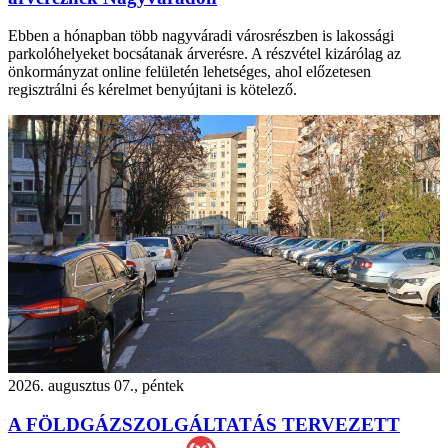
Ebben a hónapban több nagyváradi városrészben is lakossági
parkolóhelyeket bocsátanak árverésre. A részvétel kizárólag az
önkormányzat online felületén lehetséges, ahol előzetesen
regisztrálni és kérelmet benyújtani is kötelező.
2026. augusztus 07., péntek
A FÖLDGÁZSZOLGÁLTATÁS TERVEZETT