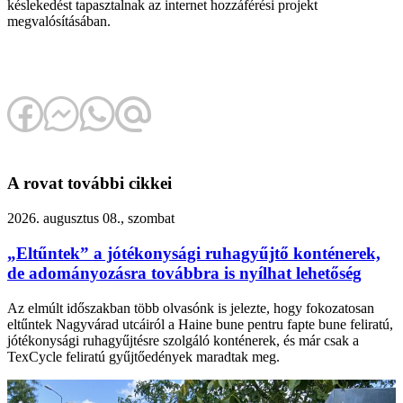
késlekedést tapasztalnak az internet hozzáférési projekt
megvalósításában.
A rovat további cikkei
2026. augusztus 08., szombat
„Eltűntek” a jótékonysági ruhagyűjtő konténerek,
de adományozásra továbbra is nyílhat lehetőség
Az elmúlt időszakban több olvasónk is jelezte, hogy fokozatosan
eltűntek Nagyvárad utcáiról a Haine bune pentru fapte bune feliratú,
jótékonysági ruhagyűjtésre szolgáló konténerek, és már csak a
TexCycle feliratú gyűjtőedények maradtak meg.