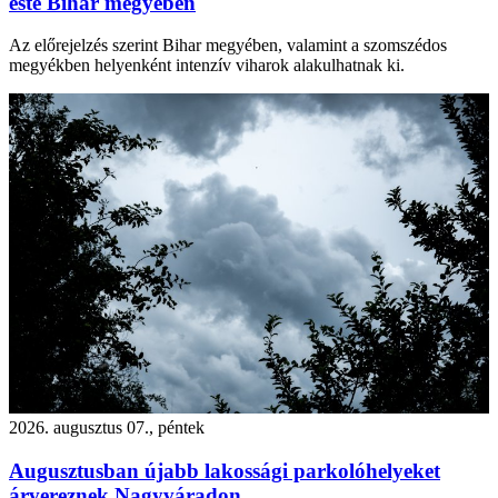
este Bihar megyében
Az előrejelzés szerint Bihar megyében, valamint a szomszédos
megyékben helyenként intenzív viharok alakulhatnak ki.
2026. augusztus 07., péntek
Augusztusban újabb lakossági parkolóhelyeket
árvereznek Nagyváradon