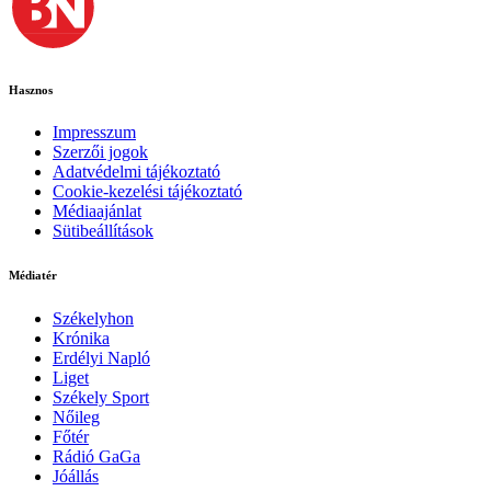
Hasznos
Impresszum
Szerzői jogok
Adatvédelmi tájékoztató
Cookie-kezelési tájékoztató
Médiaajánlat
Sütibeállítások
Médiatér
Székelyhon
Krónika
Erdélyi Napló
Liget
Székely Sport
Nőileg
Főtér
Rádió GaGa
Jóállás