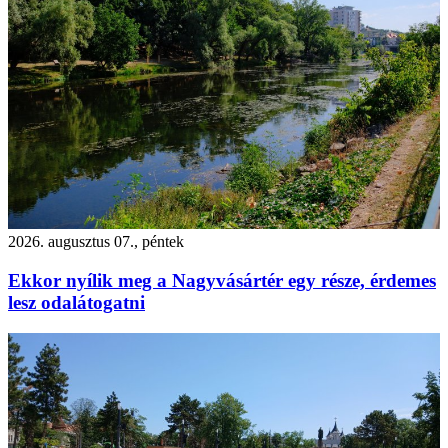
2026. augusztus 07., péntek
Ekkor nyílik meg a Nagyvásártér egy része, érdemes
lesz odalátogatni