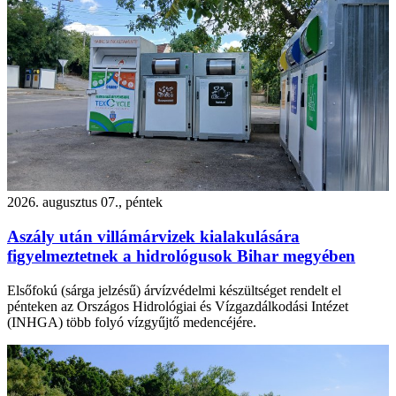
2026. augusztus 07., péntek
Aszály után villámárvizek kialakulására
figyelmeztetnek a hidrológusok Bihar megyében
Elsőfokú (sárga jelzésű) árvízvédelmi készültséget rendelt el
pénteken az Országos Hidrológiai és Vízgazdálkodási Intézet
(INHGA) több folyó vízgyűjtő medencéjére.