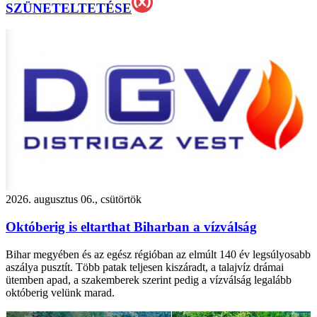
SZÜNETELTETÉSE
2026. augusztus 06., csütörtök
Októberig is eltarthat Biharban a vízválság
Bihar megyében és az egész régióban az elmúlt 140 év legsúlyosabb
aszálya pusztít. Több patak teljesen kiszáradt, a talajvíz drámai
ütemben apad, a szakemberek szerint pedig a vízválság legalább
októberig velünk marad.