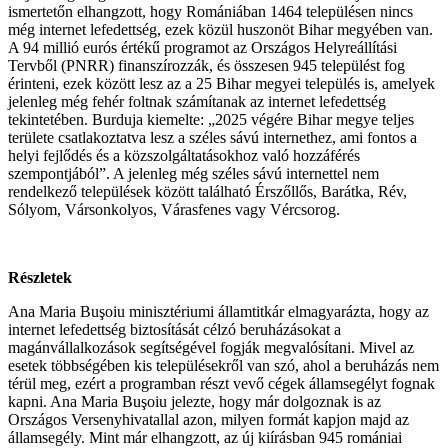
ismertetőn elhangzott, hogy Romániában 1464 településen nincs
még internet lefedettség, ezek közül huszonöt Bihar megyében van.
A 94 millió eurós értékű programot az Országos Helyreállítási
Tervből (PNRR) finanszírozzák, és összesen 945 települést fog
érinteni, ezek között lesz az a 25 Bihar megyei település is, amelyek
jelenleg még fehér foltnak számítanak az internet lefedettség
tekintetében. Burduja kiemelte: „2025 végére Bihar megye teljes
területe csatlakoztatva lesz a széles sávú internethez, ami fontos a
helyi fejlődés és a közszolgáltatásokhoz való hozzáférés
szempontjából”. A jelenleg még széles sávú internettel nem
rendelkező települések között található Érszőllős, Barátka, Rév,
Sólyom, Vársonkolyos, Várasfenes vagy Vércsorog.
Részletek
Ana Maria Buşoiu minisztériumi államtitkár elmagyarázta, hogy az
internet lefedettség biztosítását célzó beruházásokat a
magánvállalkozások segítségével fogják megvalósítani. Mivel az
esetek többségében kis településekről van szó, ahol a beruházás nem
térül meg, ezért a programban részt vevő cégek államsegélyt fognak
kapni. Ana Maria Buşoiu jelezte, hogy már dolgoznak is az
Országos Versenyhivatallal azon, milyen formát kapjon majd az
államsegély. Mint már elhangzott, az új kiírásban 945 romániai