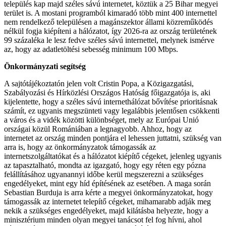
település kap majd széles sávú internetet, köztük a 25 Bihar megyei
terület is. A mostani programból kimaradó több mint 400 internettel
nem rendelkező településen a magánszektor állami közreműködés
nélkül fogja kiépíteni a hálózatot, így 2026-ra az ország területének
99 százaléka le lesz fedve széles sávú internettel, melynek ismérve
az, hogy az adatletöltési sebesség minimum 100 Mbps.
Önkormányzati segítség
A sajtótájékoztatón jelen volt Cristin Popa, a Közigazgatási,
Szabályozási és Hírközlési Országos Hatóság főigazgatója is, aki
kijelentette, hogy a széles sávú internethálózat bővítése prioritásnak
számít, ez ugyanis megszünteti vagy legalábbis jelentősen csökkenti
a város és a vidék közötti különbséget, mely az Európai Unió
országai közül Romániában a legnagyobb. Ahhoz, hogy az
internetet az ország minden pontjára el lehessen juttatni, szükség van
arra is, hogy az önkormányzatok támogassák az
internetszolgáltatókat és a hálózatot kiépítő cégeket, jelenleg ugyanis
az tapasztalható, mondta az igazgató, hogy egy réten egy pózna
felállításához ugyanannyi időbe kerül megszerezni a szükséges
engedélyeket, mint egy híd építésének az esetében. A maga során
Sebastian Burduja is arra kérte a megyei önkormányzatokat, hogy
támogassák az internetet telepítő cégeket, mihamarabb adják meg
nekik a szükséges engedélyeket, majd kilátásba helyezte, hogy a
minisztérium minden olyan megyei tanácsot fel fog hívni, ahol