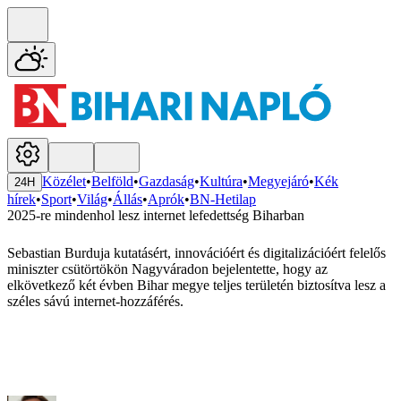
Közélet
•
Belföld
•
Gazdaság
•
Kultúra
•
Megyejáró
•
Kék
24H
hírek
•
Sport
•
Világ
•
Állás
•
Aprók
•
BN-Hetilap
2025-re mindenhol lesz internet lefedettség Biharban
Sebastian Burduja kutatásért, innovációért és digitalizációért felelős
miniszter csütörtökön Nagyváradon bejelentette, hogy az
elkövetkező két évben Bihar megye teljes területén biztosítva lesz a
széles sávú internet-hozzáférés.