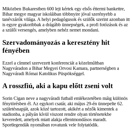
Miközben Bukarestben 600 lejt kértek egy elsős éttermi bankettre,
Bihar megye magyar iskoláiban többnyire jóval szerényebb a
tanévzárók világa. A helyi pedagógusok és szülők szerint azonban itt
is egyre gyakoribbak a drágább ünnepségek, a profi fotózások és az
a szülői versengés, amelyben nehéz nemet mondani.
Szervadományozás a keresztény hit
fényében
Ezzel a címmel szervezett konferenciát a közelmúltban
Nagyváradon a Bihar Megyei Orvosi Kamara, partnerségben a
Nagyváradi Római Katolikus Püspökséggel.
A rosszfiú, aki a kapu előtt zseni volt
Sorin Cigan neve a nagyváradi futball emlékezetében máig különös
fénytörésben él. Az egykori csatár, aki május 29-én ünnepelte 62.
születésnapját, azok közé tartozott, akikért a nézők kimentek a
stadionba, a pályán kívül viszont rendre olyan történetekbe
keveredett, amelyek miatt alakja ellentmondásos maradt.
Sportlegendák nyomában rovatunk vele folytatódik.