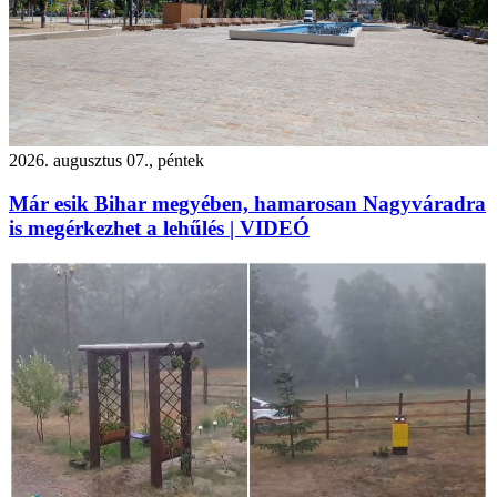
2026. augusztus 07., péntek
Már esik Bihar megyében, hamarosan Nagyváradra
is megérkezhet a lehűlés | VIDEÓ