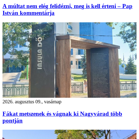
A múltat nem elég felidézni, meg is kell érteni – Pap
István kommentárja
2026. augusztus 09., vasárnap
Fákat metszenek és vágnak ki Nagyvárad több
pontján