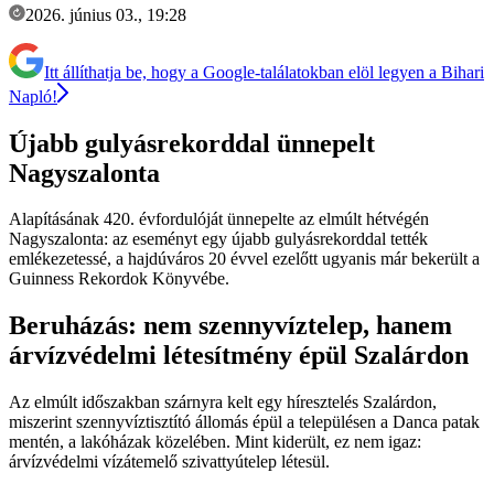
2026. június 03., 19:28
Itt állíthatja be, hogy a Google-találatokban elöl legyen a Bihari
Napló!
Újabb gulyásrekorddal ünnepelt
Nagyszalonta
Alapításának 420. évfordulóját ünnepelte az elmúlt hétvégén
Nagyszalonta: az eseményt egy újabb gulyásrekorddal tették
emlékezetessé, a hajdúváros 20 évvel ezelőtt ugyanis már bekerült a
Guinness Rekordok Könyvébe.
Beruházás: nem szennyvíztelep, hanem
árvízvédelmi létesítmény épül Szalárdon
Az elmúlt időszakban szárnyra kelt egy híresztelés Szalárdon,
miszerint szennyvíztisztító állomás épül a településen a Danca patak
mentén, a lakóházak közelében. Mint kiderült, ez nem igaz:
árvízvédelmi vízátemelő szivattyútelep létesül.