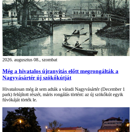
2026. augusztus 08., szombat
Még a hivatalos újranyitás előtt megrongálták a
Nagyvásártér új szökőkútját
Hivatalosan még át sem adták a váradi Nagyvásártér (December 1
park) felújított részét, máris rongálás történt: az új szökőkút egyik
fúvókáját törték le.