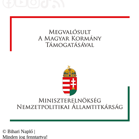
©
Bihari Napló
|
Minden jog fenntartva!