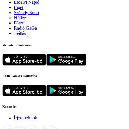
Erdélyi Napló
Liget
Székely Sport
Nőileg
Főtér
Rádió GaGa
Jóállás
Médiatér alkalmazás
Rádió GaGa alkalmazás
Kapcsolat
Írjon nekünk