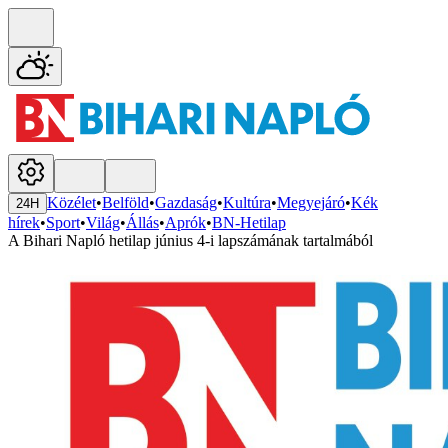
Közélet
•
Belföld
•
Gazdaság
•
Kultúra
•
Megyejáró
•
Kék
24H
hírek
•
Sport
•
Világ
•
Állás
•
Aprók
•
BN-Hetilap
A Bihari Napló hetilap június 4-i lapszámának tartalmából