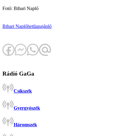
Fotó: Bihari Napló
Bihari Napló
hetilap
ajánló
Rádió GaGa
Csíkszék
Gyergyószék
Háromszék