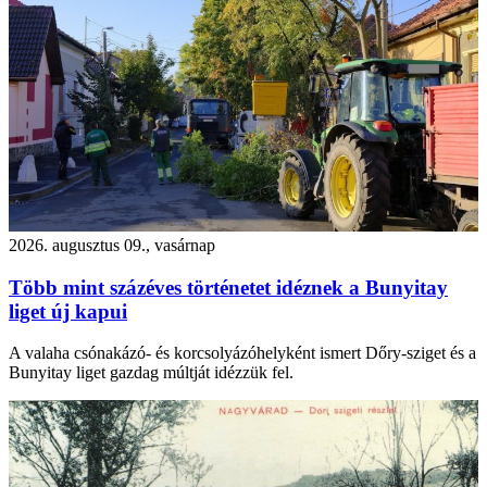
2026. augusztus 09., vasárnap
Több mint százéves történetet idéznek a Bunyitay
liget új kapui
A valaha csónakázó- és korcsolyázóhelyként ismert Dőry-sziget és a
Bunyitay liget gazdag múltját idézzük fel.