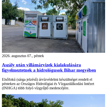
2026. augusztus 07., péntek
Aszály után villámárvizek kialakulására
figyelmeztetnek a hidrológusok Bihar megyében
Elsőfokú (sárga jelzésű) árvízvédelmi készültséget rendelt el
pénteken az Országos Hidrológiai és Vízgazdálkodási Intézet
(INHGA) több folyó vízgyűjtő medencéjére.