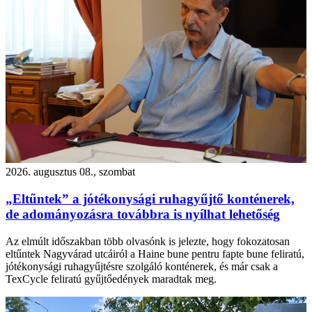
2026. augusztus 08., szombat
„Eltűntek” a jótékonysági ruhagyűjtő konténerek,
de adományozásra továbbra is nyílhat lehetőség
Az elmúlt időszakban több olvasónk is jelezte, hogy fokozatosan
eltűntek Nagyvárad utcáiról a Haine bune pentru fapte bune feliratú,
jótékonysági ruhagyűjtésre szolgáló konténerek, és már csak a
TexCycle feliratú gyűjtőedények maradtak meg.