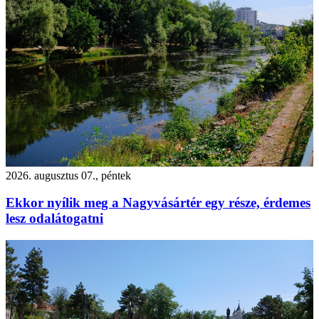
2026. augusztus 07., péntek
Ekkor nyílik meg a Nagyvásártér egy része, érdemes
lesz odalátogatni