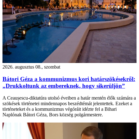
2026. augusztus 08., szombat
Bátori Géza a kommunizmus kori határszökésekről:
„Drukkoltunk az embereknek, hogy sikerüljön”
A Ceaușescu-diktatúra utolsó éveiben a határ mentén élők számára a
szökések történetei mindennapos beszédtémát jelentettek. Ezeket a
történeteket és a kommunizmus végóráit idézte fel a Bihari
Naplónak Bátori Géza, Bors község polgármestere.