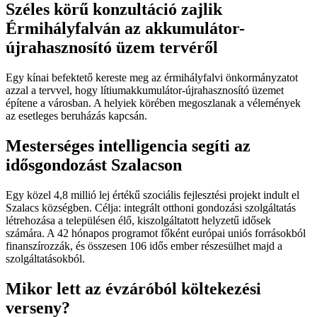
Széles körű konzultáció zajlik
Érmihályfalván az akkumulátor-
újrahasznosító üzem tervéről
Egy kínai befektető kereste meg az érmihályfalvi önkormányzatot
azzal a tervvel, hogy lítiumakkumulátor-újrahasznosító üzemet
építene a városban. A helyiek körében megoszlanak a vélemények
az esetleges beruházás kapcsán.
Mesterséges intelligencia segíti az
idősgondozást Szalacson
Egy közel 4,8 millió lej értékű szociális fejlesztési projekt indult el
Szalacs községben. Célja: integrált otthoni gondozási szolgáltatás
létrehozása a településen élő, kiszolgáltatott helyzetű idősek
számára. A 42 hónapos programot főként európai uniós forrásokból
finanszírozzák, és összesen 106 idős ember részesülhet majd a
szolgáltatásokból.
Mikor lett az évzáróból költekezési
verseny?