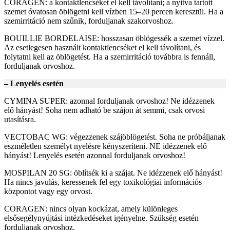
CORAGEN: a kontaktlencséket el kell távolítani; a nyitva tartott
szemet óvatosan öblögetni kell vízben 15–20 percen keresztül. Ha a
szemirritáció nem szűnik, forduljanak szakorvoshoz.
BOUILLIE BORDELAISE: hosszasan öblögessék a szemet vízzel.
Az esetlegesen használt kontaktlencséket el kell távolítani, és
folytatni kell az öblögetést. Ha a szemirritáció továbbra is fennáll,
forduljanak orvoshoz.
– Lenyelés esetén
CYMINA SUPER: azonnal forduljanak orvoshoz! Ne idézzenek
elő hányást! Soha nem adható be szájon át semmi, csak orvosi
utasításra.
VECTOBAC WG: végezzenek szájöblögetést. Soha ne próbáljanak
eszméletlen személyt nyelésre kényszeríteni. NE idézzenek elő
hányást! Lenyelés esetén azonnal forduljanak orvoshoz!
MOSPILAN 20 SG: öblítsék ki a szájat. Ne idézzenek elő hányást!
Ha nincs javulás, keressenek fel egy toxikológiai információs
központot vagy egy orvost.
CORAGEN: nincs olyan kockázat, amely különleges
elsősegélynyújtási intézkedéseket igényelne. Szükség esetén
forduljanak orvoshoz.