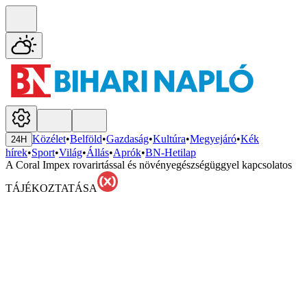
Közélet
•
Belföld
•
Gazdaság
•
Kultúra
•
Megyejáró
•
Kék
24H
hírek
•
Sport
•
Világ
•
Állás
•
Aprók
•
BN-Hetilap
A Coral Impex rovarirtással és növényegészségüggyel kapcsolatos
TÁJÉKOZTATÁSA