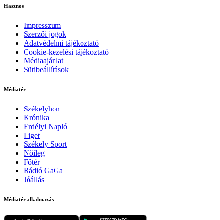
Hasznos
Impresszum
Szerzői jogok
Adatvédelmi tájékoztató
Cookie-kezelési tájékoztató
Médiaajánlat
Sütibeállítások
Médiatér
Székelyhon
Krónika
Erdélyi Napló
Liget
Székely Sport
Nőileg
Főtér
Rádió GaGa
Jóállás
Médiatér alkalmazás