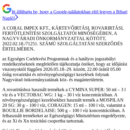
Itt állíthatja be, hogy a Google-találatokban elöl legyen a Bihari
Napló!
A CORAL IMPEX KFT., KÁRTEVŐIRTÁSI, ROVARIRTÁSI,
FERTŐTLENÍTÉSI SZOLGÁLTATÓI MINŐSÉGÉBEN, A
NAGYVÁRADI ÖNKORMÁNYZATTAL KÖTÖTT,
2022.02.18./71251. SZÁMÚ SZOLGÁLTATÁSI SZERZŐDÉS
ÉRTELMÉBEN,
az Egységes Cselekvési Programnak és a hatályos jogszabályi
rendelkezéseknek megfelelően tájékoztatja önöket, hogy az időjárási
viszonyoktól függően 2026.05.18–29. között, 22.00 órától 05.00
óráig rovarirtási és növényegészségügyi kezelések folynak
Nagyvárad önkormányzatának köz- és magánterületein.
A rovarirtáshoz használt termékek a CYMINA SUPER: 50 ml – 3 l
víz és a VECTOBAC WG: 1 kg – 30 l víz koncentrációban. A
növényegészségügyi kezelésekhez használt termék a MOSPILAN
20 SG: 30 g – 100 l víz, CORAGEN: 15 ml – 100 l víz, valamint a
BOUILLIE BORDELAISE: 500 g – 100 l víz koncentrációban. A
felhasznált termékeket az Egészségügyi Minisztérium engedélyezte,
és az Xi és Xn toxicitási csoportba tartoznak.