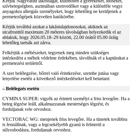
Kérjük Nagyvárad lakosságát, különösen a gyerekeket, időseket,
szívbetegségben, asztmában szenvedőket vagy a különféle vegyi
anyagokra allergiás személyeket, hogy lehetőleg ne kerüljenek a
permetezőgépek közvetlen hatókörébe.
Kérjük továbbá azokat a lakástulajdonosokat, akiknek az
utcafronttól maximum 20 méteres távolságban helyezkedik el az
ablakuk, hogy 2026.05.18–29 között, 22.00 órától 05.00 óráig
lehetőleg tartsák azt zárva.
Felkérjük a méhészeket, tegyenek meg minden szükséges
intézkedést a méhek védelme érdekében, távolítsák el a kaptárakat a
permetezési területről.
A szer belélegzése, bőrrel való érintkezése, szembe jutása vagy
lenyelése esetén a következő intézkedéseket kell betartani:
– Belélegzés esetén
CYMINA SUPER: vigyék az érintett személyt a friss levegőre. Ha a
beteg légzése leáll, alkalmazzanak mesterséges légzést, és
forduljanak vele orvoshoz.
VECTOBAC WG: menjenek friss levegőre. Ha a tünetek továbbra
is fennállnak, vagy a legcsekélyebb gyanú is felmerül a
súlyosbodásra, forduljanak orvoshoz.