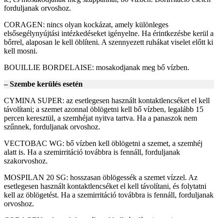
forduljanak orvoshoz.
CORAGEN: nincs olyan kockázat, amely különleges
elsősegélynyújtási intézkedéseket igényelne. Ha érintkezésbe kerül a
bőrrel, alaposan le kell öblíteni. A szennyezett ruhákat viselet előtt ki
kell mosni.
BOUILLIE BORDELAISE: mosakodjanak meg bő vízben.
– Szembe kerülés esetén
CYMINA SUPER: az esetlegesen használt kontaktlencséket el kell
távolítani; a szemet azonnal öblögetni kell bő vízben, legalább 15
percen keresztül, a szemhéjat nyitva tartva. Ha a panaszok nem
szűnnek, forduljanak orvoshoz.
VECTOBAC WG: bő vízben kell öblögetni a szemet, a szemhéj
alatt is. Ha a szemirritáció továbbra is fennáll, forduljanak
szakorvoshoz.
MOSPILAN 20 SG: hosszasan öblögessék a szemet vízzel. Az
esetlegesen használt kontaktlencséket el kell távolítani, és folytatni
kell az öblögetést. Ha a szemirritáció továbbra is fennáll, forduljanak
orvoshoz.