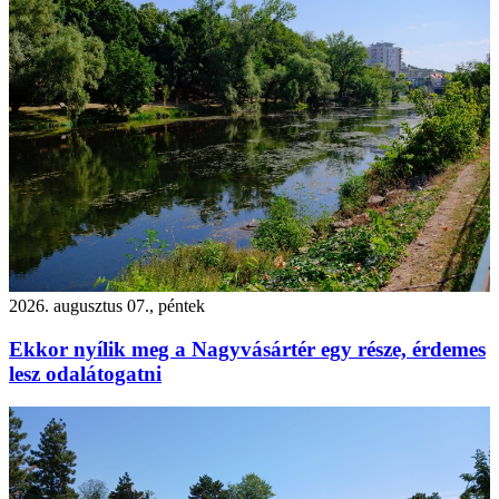
2026. augusztus 07., péntek
Ekkor nyílik meg a Nagyvásártér egy része, érdemes
lesz odalátogatni