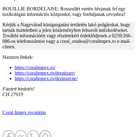
BOUILLIE BORDELAISE: Rosszullét esetén hívjanak fel egy
toxikológiai információs központot, vagy forduljanak orvoshoz!
Kérjük a Nagyvárad közigazgatási területén lakó polgárokat, hogy
tartsák tiszteletben a jelen közleményben felsorolt intézkedéseket.
További információért vagy részletekért érdeklődjenek a 0259/266-
086-os telefonszámon vagy a coral_oradea@coralimpex.ro e-mail-
címen.
Hasznos linkek:
https://coralimpex.ro/
https://coralimpex.ro/deratizare/
https://coralimpex.ro/dezinsectie/
Fizetett hirdetés!
CH 27919
Coral Impex
rovarirtás