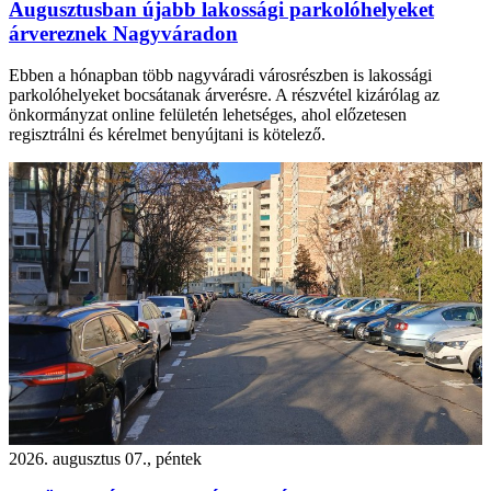
Augusztusban újabb lakossági parkolóhelyeket
árvereznek Nagyváradon
Ebben a hónapban több nagyváradi városrészben is lakossági
parkolóhelyeket bocsátanak árverésre. A részvétel kizárólag az
önkormányzat online felületén lehetséges, ahol előzetesen
regisztrálni és kérelmet benyújtani is kötelező.
2026. augusztus 07., péntek