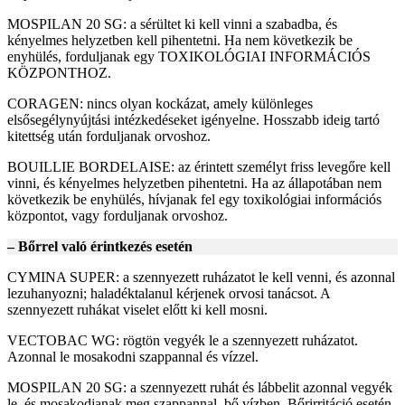
MOSPILAN 20 SG: a sérültet ki kell vinni a szabadba, és
kényelmes helyzetben kell pihentetni. Ha nem következik be
enyhülés, forduljanak egy TOXIKOLÓGIAI INFORMÁCIÓS
KÖZPONTHOZ.
CORAGEN: nincs olyan kockázat, amely különleges
elsősegélynyújtási intézkedéseket igényelne. Hosszabb ideig tartó
kitettség után forduljanak orvoshoz.
BOUILLIE BORDELAISE: az érintett személyt friss levegőre kell
vinni, és kényelmes helyzetben pihentetni. Ha az állapotában nem
következik be enyhülés, hívjanak fel egy toxikológiai információs
központot, vagy forduljanak orvoshoz.
– Bőrrel való érintkezés esetén
CYMINA SUPER: a szennyezett ruházatot le kell venni, és azonnal
lezuhanyozni; haladéktalanul kérjenek orvosi tanácsot. A
szennyezett ruhákat viselet előtt ki kell mosni.
VECTOBAC WG: rögtön vegyék le a szennyezett ruházatot.
Azonnal le mosakodni szappannal és vízzel.
MOSPILAN 20 SG: a szennyezett ruhát és lábbelit azonnal vegyék
le, és mosakodjanak meg szappannal, bő vízben. Bőrirritáció esetén