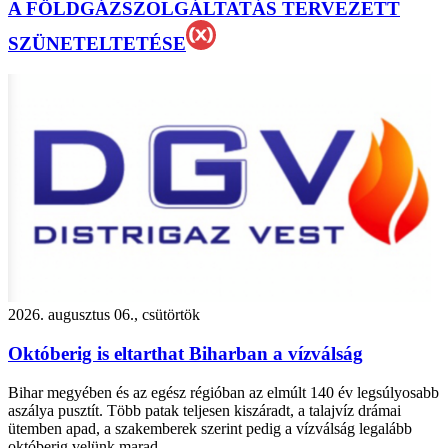
A FÖLDGÁZSZOLGÁLTATÁS TERVEZETT
SZÜNETELTETÉSE
2026. augusztus 06., csütörtök
Októberig is eltarthat Biharban a vízválság
Bihar megyében és az egész régióban az elmúlt 140 év legsúlyosabb
aszálya pusztít. Több patak teljesen kiszáradt, a talajvíz drámai
ütemben apad, a szakemberek szerint pedig a vízválság legalább
októberig velünk marad.