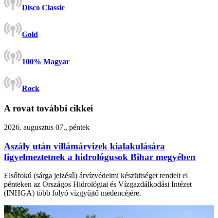
Disco Classic
Gold
100% Magyar
Rock
A rovat további cikkei
2026. augusztus 07., péntek
Aszály után villámárvizek kialakulására
figyelmeztetnek a hidrológusok Bihar megyében
Elsőfokú (sárga jelzésű) árvízvédelmi készültséget rendelt el
pénteken az Országos Hidrológiai és Vízgazdálkodási Intézet
(INHGA) több folyó vízgyűjtő medencéjére.