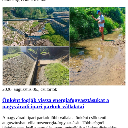
2026. augusztus 06., csütörtök
Önként fogják vissza energiafogyasztásukat a
nagyváradi ipari parkok vállalatai
A nagyváradi ipari parkok több vállalata önként csökkenti
augusztusban villamosenergia-fogyasztását. Több cégnél
ideiglenesen leáll a termelés, vagy mérséklik a légkondicionálás