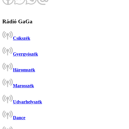
Rádió GaGa
Csíkszék
Gyergyószék
Háromszék
Marosszék
Udvarhelyszék
Dance