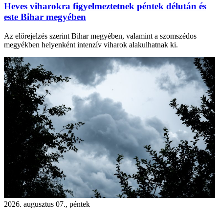
Heves viharokra figyelmeztetnek péntek délután és
este Bihar megyében
Az előrejelzés szerint Bihar megyében, valamint a szomszédos
megyékben helyenként intenzív viharok alakulhatnak ki.
2026. augusztus 07., péntek