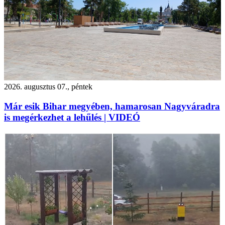
2026. augusztus 07., péntek
Már esik Bihar megyében, hamarosan Nagyváradra
is megérkezhet a lehűlés | VIDEÓ