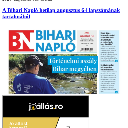
A Bihari Napló hetilap augusztus 6-i lapszámának
tartalmából