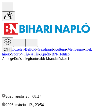
Közélet
•
Belföld
•
Gazdaság
•
Kultúra
•
Megyejáró
•
Kék
24H
hírek
•
Sport
•
Világ
•
Állás
•
Aprók
•
BN-Hetilap
A megelőzés a legfontosabb kiránduláskor is!
2023. április 28., 08:27
2026. március 12., 23:54