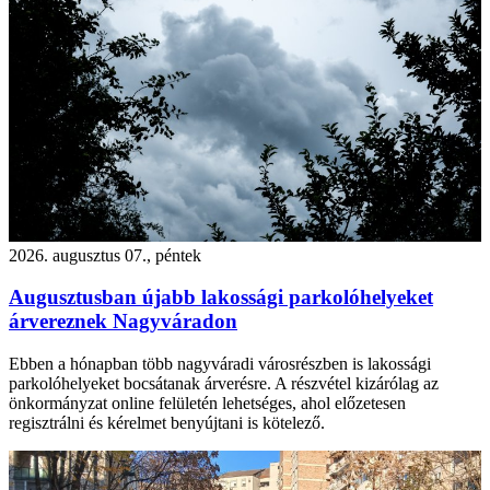
2026. augusztus 07., péntek
Augusztusban újabb lakossági parkolóhelyeket
árvereznek Nagyváradon
Ebben a hónapban több nagyváradi városrészben is lakossági
parkolóhelyeket bocsátanak árverésre. A részvétel kizárólag az
önkormányzat online felületén lehetséges, ahol előzetesen
regisztrálni és kérelmet benyújtani is kötelező.