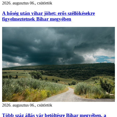
2026. augusztus 06., csütörtök
A hőség után vihar jöhet: erős széllökésekre
figyelmeztetnek Bihar megyében
2026. augusztus 06., csütörtök
Több száz állás vár betöltésre Bihar megyében, a