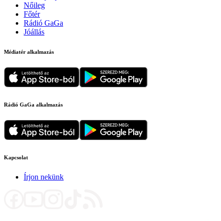
Nőileg
Főtér
Rádió GaGa
Jóállás
Médiatér alkalmazás
Rádió GaGa alkalmazás
Kapcsolat
Írjon nekünk