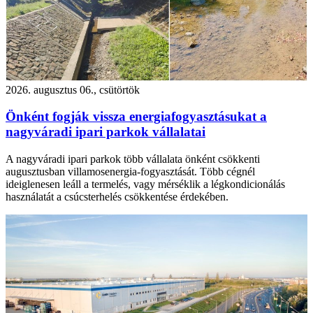
2026. augusztus 06., csütörtök
Önként fogják vissza energiafogyasztásukat a
nagyváradi ipari parkok vállalatai
A nagyváradi ipari parkok több vállalata önként csökkenti
augusztusban villamosenergia-fogyasztását. Több cégnél
ideiglenesen leáll a termelés, vagy mérséklik a légkondicionálás
használatát a csúcsterhelés csökkentése érdekében.