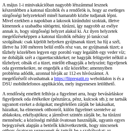
A május 1-i minivakációban nagyobb létszámmal lesznek
készenlétben a katonai tűzoltók és a rendőrök is, hogy az esetleges
sürgősségi helyzeteknél minél hamarabb közbe tudjanak lépni.
Mivel ezekben a napokban a lakosok kirándulni szoktak, illetve
kimennek a szabadba sütögetni, túrázni, így nagyobb az esélye
annak is, hogy sürgősségi helyzet alakul ki. Az ilyen helyzetek
megelőzéseképpen a katonai tűzoltók néhány jó tanáccsal
szolgálnak: csak kijelölt helyeken gyújtsanak tüzet; ha fúj a szél,
illetve ha 100 méteren belül erdős rész van, ne gyújtsanak tüzet; a
tűzhely közelében legyen egy poroltó vagy legalább egy veder víz;
ne dobálják szét a cigarettacsikkeket; ne hagyják felügyelet nélkül a
tűzhelyet; oltsák el a tüzet, mielőtt elhagyják a helyszínt; figyeljenek
oda gyermekeikre, ne engedjék a tűz közelébe; amennyiben
probléma adódik, azonnal hívják az 112-es hívószámot. A
megelőzésről olvashatnak a
https://fiipregatit.ro
weboldalon is és a
DSU mobiltelefonos applikáción, mely ingyenesen letölthető.
A rendőrség emellett felhívja a figyelmet arra, hogy bevásárláskor
figyeljenek oda értékeikre (pénztárca, pénz, kulcsok stb.); ne tartsák
ugyanott ezeket a dolgokat; megfelelően zárják be lakásaikat,
házaikat, ha elmennek otthonról, külön figyelmet szentelve az
ablakokra, erkélyajtókra; a járművet szintén zárják be, ha túrázni
mennének; a közösségi médiát óvatosan használják, ugyanis egyes
bejegyzések alapján a betörők kikövetkeztetik, hogy nincsenek
otthon; óvatosan vezessenek és tartsák be a szabályokat; az