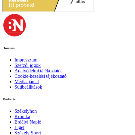
Hasznos
Impresszum
Szerzői jogok
Adatvédelmi tájékoztató
Cookie-kezelési tájékoztató
Médiaajánlat
Sütibeállítások
Médiatér
Székelyhon
Krónika
Erdélyi Napló
Liget
Székely Sport