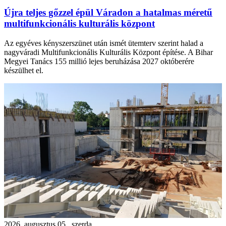
Újra teljes gőzzel épül Váradon a hatalmas méretű
multifunkcionális kulturális központ
Az egyéves kényszerszünet után ismét ütemterv szerint halad a
nagyváradi Multifunkcionális Kulturális Központ építése. A Bihar
Megyei Tanács 155 millió lejes beruházása 2027 októberére
készülhet el.
2026. augusztus 05., szerda