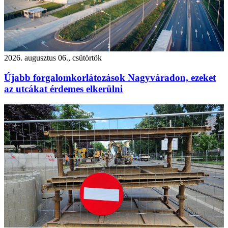
2026. augusztus 06., csütörtök
Újabb forgalomkorlátozások Nagyváradon, ezeket
az utcákat érdemes elkerülni