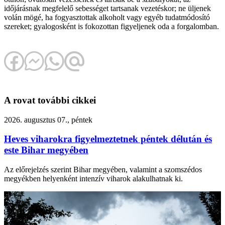
időjárásnak megfelelő sebességet tartsanak vezetéskor; ne üljenek
volán mögé, ha fogyasztottak alkoholt vagy egyéb tudatmódosító
szereket; gyalogosként is fokozottan figyeljenek oda a forgalomban.
A rovat további cikkei
2026. augusztus 07., péntek
Heves viharokra figyelmeztetnek péntek délután és
este Bihar megyében
Az előrejelzés szerint Bihar megyében, valamint a szomszédos
megyékben helyenként intenzív viharok alakulhatnak ki.