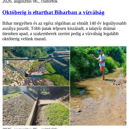
2026. augusztus 06., csütörtök
Októberig is eltarthat Biharban a vízválság
Bihar megyében és az egész régióban az elmúlt 140 év legsúlyosabb
aszálya pusztít. Több patak teljesen kiszáradt, a talajvíz drámai
ütemben apad, a szakemberek szerint pedig a vízválság legalább
októberig velünk marad.