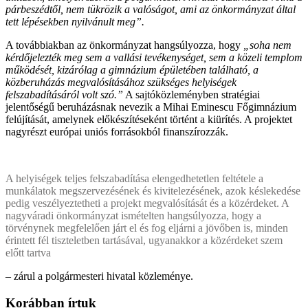
párbeszédtől, nem tükrözik a valóságot, ami az önkormányzat által
tett lépésekben nyilvánult meg”.
A továbbiakban az önkormányzat hangsúlyozza, hogy
„soha nem
kérdőjelezték meg sem a vallási tevékenységet, sem a közeli templom
működését, kizárólag a gimnázium épületében található, a
közberuházás megvalósításához szükséges helyiségek
felszabadításáról volt szó.”
A sajtóközleményben stratégiai
jelentőségű beruházásnak nevezik a Mihai Eminescu Főgimnázium
felújítását, amelynek előkészítéseként történt a kiürítés. A projektet
nagyrészt európai uniós forrásokból finanszírozzák.
A helyiségek teljes felszabadítása elengedhetetlen feltétele a
munkálatok megszervezésének és kivitelezésének, azok késlekedése
pedig veszélyeztetheti a projekt megvalósítását és a közérdeket. A
nagyváradi önkormányzat ismételten hangsúlyozza, hogy a
törvénynek megfelelően járt el és fog eljárni a jövőben is, minden
érintett fél tiszteletben tartásával, ugyanakkor a közérdeket szem
előtt tartva
– zárul a polgármesteri hivatal közleménye.
Korábban írtuk