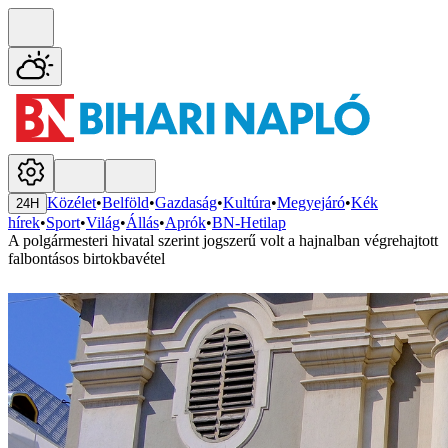
Közélet
•
Belföld
•
Gazdaság
•
Kultúra
•
Megyejáró
•
Kék
24H
hírek
•
Sport
•
Világ
•
Állás
•
Aprók
•
BN-Hetilap
A polgármesteri hivatal szerint jogszerű volt a hajnalban végrehajtott
falbontásos birtokbavétel