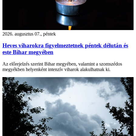
2026. augusztus 07., péntek
Heves viharokra figyelmeztetnek péntek délután és
este Bihar megyében
Az előrejelzés szerint Bihar megyében, valamint a szomszédos
megyékben helyenként intenzív viharok alakulhatnak ki.