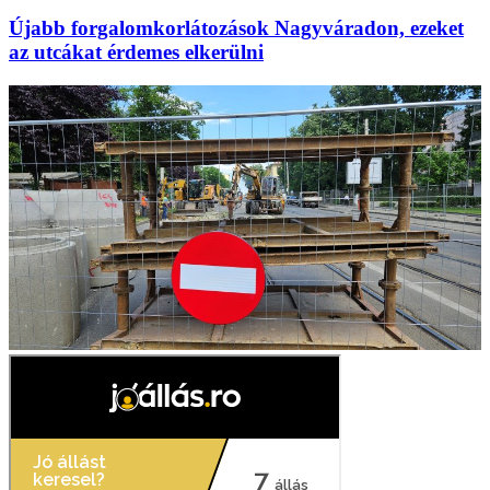
Újabb forgalomkorlátozások Nagyváradon, ezeket
az utcákat érdemes elkerülni