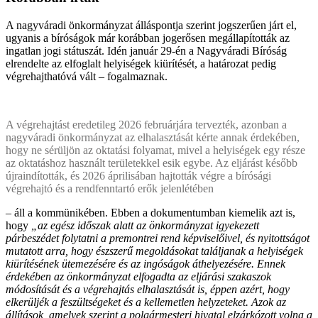
A nagyváradi önkormányzat álláspontja szerint jogszerűen járt el,
ugyanis a bíróságok már korábban jogerősen megállapították az
ingatlan jogi státuszát. Idén január 29-én a Nagyváradi Bíróság
elrendelte az elfoglalt helyiségek kiürítését, a határozat pedig
végrehajthatóvá vált – fogalmaznak.
A végrehajtást eredetileg 2026 februárjára tervezték, azonban a
nagyváradi önkormányzat az elhalasztását kérte annak érdekében,
hogy ne sérüljön az oktatási folyamat, mivel a helyiségek egy része
az oktatáshoz használt területekkel esik egybe. Az eljárást később
újraindították, és 2026 áprilisában hajtották végre a bírósági
végrehajtó és a rendfenntartó erők jelenlétében
– áll a kommünikében. Ebben a dokumentumban kiemelik azt is,
hogy
„az egész időszak alatt az önkormányzat igyekezett
párbeszédet folytatni a premontrei rend képviselőivel, és nyitottságot
mutatott arra, hogy észszerű megoldásokat találjanak a helyiségek
kiürítésének ütemezésére és az ingóságok áthelyezésére. Ennek
érdekében az önkormányzat elfogadta az eljárási szakaszok
módosítását és a végrehajtás elhalasztását is, éppen azért, hogy
elkerüljék a feszültségeket és a kellemetlen helyzeteket. Azok az
állítások, amelyek szerint a polgármesteri hivatal elzárkózott volna a