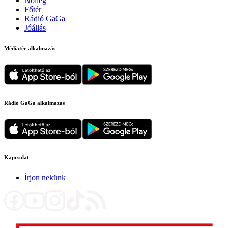
Nőileg
Főtér
Rádió GaGa
Jóállás
Médiatér alkalmazás
Rádió GaGa alkalmazás
Kapcsolat
Írjon nekünk