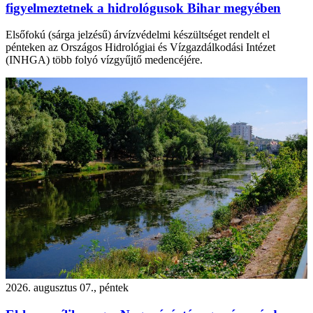
figyelmeztetnek a hidrológusok Bihar megyében
Elsőfokú (sárga jelzésű) árvízvédelmi készültséget rendelt el
pénteken az Országos Hidrológiai és Vízgazdálkodási Intézet
(INHGA) több folyó vízgyűjtő medencéjére.
2026. augusztus 07., péntek