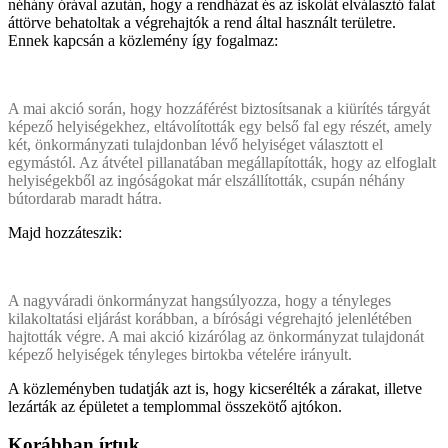
néhány órával azután, hogy a rendházat és az iskolát elválasztó falat
áttörve behatoltak a végrehajtók a rend által használt területre.
Ennek kapcsán a közlemény így fogalmaz:
A mai akció során, hogy hozzáférést biztosítsanak a kiürítés tárgyát
képező helyiségekhez, eltávolították egy belső fal egy részét, amely
két, önkormányzati tulajdonban lévő helyiséget választott el
egymástól. Az átvétel pillanatában megállapították, hogy az elfoglalt
helyiségekből az ingóságokat már elszállították, csupán néhány
bútordarab maradt hátra.
Majd hozzáteszik:
A nagyváradi önkormányzat hangsúlyozza, hogy a tényleges
kilakoltatási eljárást korábban, a bírósági végrehajtó jelenlétében
hajtották végre. A mai akció kizárólag az önkormányzat tulajdonát
képező helyiségek tényleges birtokba vételére irányult.
A közleményben tudatják azt is, hogy kicserélték a zárakat, illetve
lezárták az épületet a templommal összekötő ajtókon.
Korábban írtuk