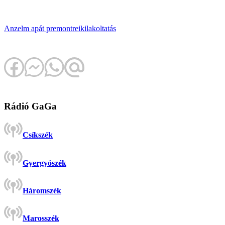
Anzelm apát
premontrei
kilakoltatás
Rádió GaGa
Csíkszék
Gyergyószék
Háromszék
Marosszék