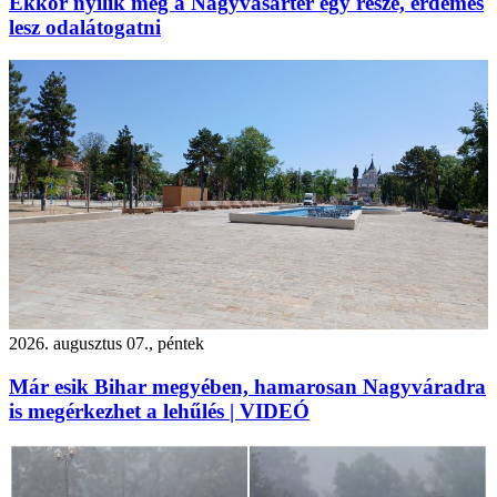
Ekkor nyílik meg a Nagyvásártér egy része, érdemes
lesz odalátogatni
2026. augusztus 07., péntek
Már esik Bihar megyében, hamarosan Nagyváradra
is megérkezhet a lehűlés | VIDEÓ