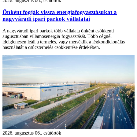
2026. augusztus 06., csütörtök
Önként fogják vissza energiafogyasztásukat a
nagyváradi ipari parkok vállalatai
A nagyváradi ipari parkok több vállalata önként csökkenti
augusztusban villamosenergia-fogyasztását. Több cégnél
ideiglenesen leáll a termelés, vagy mérséklik a légkondicionálás
használatát a csúcsterhelés csökkentése érdekében.
2026. augusztus 06., csütörtök