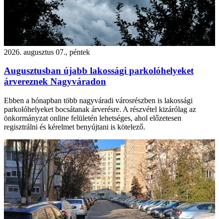
2026. augusztus 07., péntek
Augusztusban újabb lakossági parkolóhelyeket
árvereznek Nagyváradon
Ebben a hónapban több nagyváradi városrészben is lakossági
parkolóhelyeket bocsátanak árverésre. A részvétel kizárólag az
önkormányzat online felületén lehetséges, ahol előzetesen
regisztrálni és kérelmet benyújtani is kötelező.