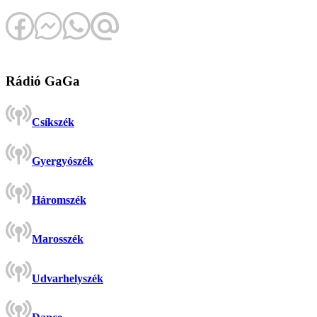
Rádió GaGa
Csíkszék
Gyergyószék
Háromszék
Marosszék
Udvarhelyszék