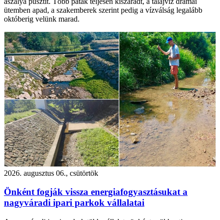
aszálya pusztít. Több patak teljesen kiszáradt, a talajvíz drámai
ütemben apad, a szakemberek szerint pedig a vízválság legalább
októberig velünk marad.
2026. augusztus 06., csütörtök
Önként fogják vissza energiafogyasztásukat a
nagyváradi ipari parkok vállalatai