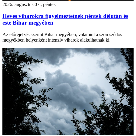
2026. augusztus 07., péntek
Heves viharokra figyelmeztetnek péntek délután és
este Bihar megyében
Az előrejelzés szerint Bihar megyében, valamint a szomszédos
megyékben helyenként intenzív viharok alakulhatnak ki.