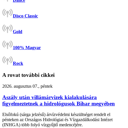
Dance
Disco Classic
Gold
100% Magyar
Rock
A rovat további cikkei
2026. augusztus 07., péntek
Aszály után villámárvizek kialakulására
figyelmeztetnek a hidrológusok Bihar megyében
Elsőfokú (sárga jelzésű) árvízvédelmi készültséget rendelt el
pénteken az Országos Hidrológiai és Vízgazdálkodási Intézet
(INHGA) több folyó vízgyűjtő medencéjére.