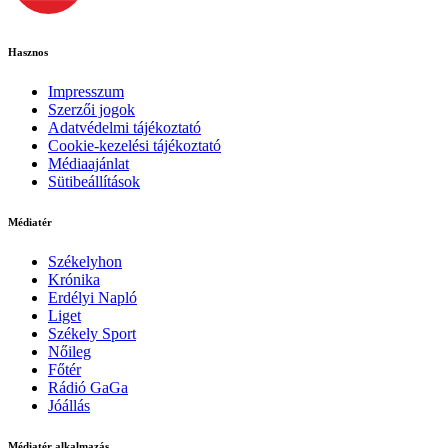
Hasznos
Impresszum
Szerzői jogok
Adatvédelmi tájékoztató
Cookie-kezelési tájékoztató
Médiaajánlat
Sütibeállítások
Médiatér
Székelyhon
Krónika
Erdélyi Napló
Liget
Székely Sport
Nőileg
Főtér
Rádió GaGa
Jóállás
Médiatér alkalmazás