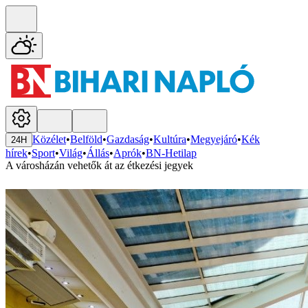
Közélet
•
Belföld
•
Gazdaság
•
Kultúra
•
Megyejáró
•
Kék
24H
hírek
•
Sport
•
Világ
•
Állás
•
Aprók
•
BN-Hetilap
A városházán vehetők át az étkezési jegyek