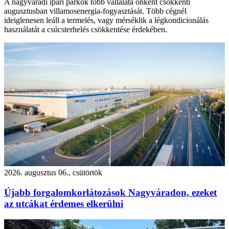
A nagyváradi ipari parkok több vállalata önként csökkenti
augusztusban villamosenergia-fogyasztását. Több cégnél
ideiglenesen leáll a termelés, vagy mérséklik a légkondicionálás
használatát a csúcsterhelés csökkentése érdekében.
2026. augusztus 06., csütörtök
Újabb forgalomkorlátozások Nagyváradon, ezeket
az utcákat érdemes elkerülni