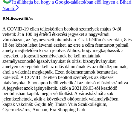
Itt állíthatja be, hogy a Google-találatokban elöl legyen a Bihari
Napló!
BN-összeállítás
A COVID-19 ellen teljeskörűen beoltott személyek május 9-től
vehetik át a 100 lej értékű étkezési jegyeket a nagyváradi
városházán, az úgynevezett piramisban. Csak hétfőn és szerdán, 8 és
18 óra között lehet átvenni ezeket, az erre a célra fenntartott pultnál,
amely megfelelően ki van jelölve. Ahhoz, hogy megkaphassák a
jegyeket, a jogosult személyeknek be kell mutatniuk
személyazonosító igazolványukat és oltási bizonyítványukat,
amelyen szerepelnie kell az oltás dátumának és az oltóközpontnak,
ahol a vakcinát megkapták. Ezen dokumentumok bemutatása
kötelező. A COVID-19 ellen beoltott személyek az étkezési
utalványokat 6 hónapon belül vehetik át az utolsó oltástól számítva.
A jegyeket azok igényelhetik, akik a 2021.09.03-tól kezdődő
periódusban kapták meg a védőoltást. A városházánál azok
jelentkezhetnek, akik a következő oltópontok valamelyikében
kaptak vakcinát: Gojdu-tér, Traian Vuia Szakkollégium,
Gyermekváros, Auchan, Era Shopping Park.