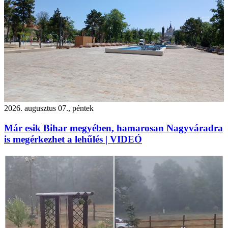
2026. augusztus 07., péntek
Már esik Bihar megyében, hamarosan Nagyváradra
is megérkezhet a lehűlés | VIDEÓ