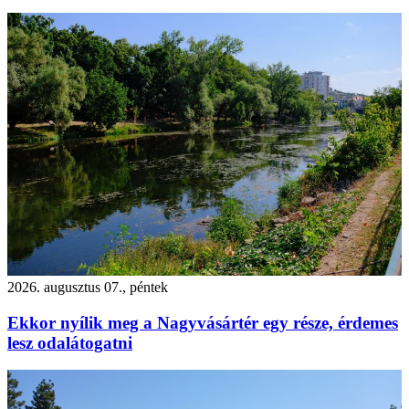
2026. augusztus 07., péntek
Ekkor nyílik meg a Nagyvásártér egy része, érdemes
lesz odalátogatni