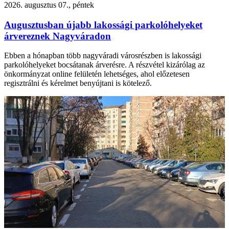
2026. augusztus 07., péntek
Augusztusban újabb lakossági parkolóhelyeket
árvereznek Nagyváradon
Ebben a hónapban több nagyváradi városrészben is lakossági
parkolóhelyeket bocsátanak árverésre. A részvétel kizárólag az
önkormányzat online felületén lehetséges, ahol előzetesen
regisztrálni és kérelmet benyújtani is kötelező.