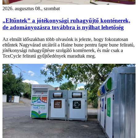
2026. augusztus 08., szombat
„Eltűntek” a jótékonysági ruhagyűjtő konténerek,
de adományozásra továbbra is nyílhat lehetőség
Az elmúlt időszakban több olvasónk is jelezte, hogy fokozatosan
eltűntek Nagyvárad utcáiról a Haine bune pentru fapte bune feliratú,
jótékonysági ruhagyűjtésre szolgáló konténerek, és már csak a
TexCycle feliratú gyűjtőedények maradtak meg.