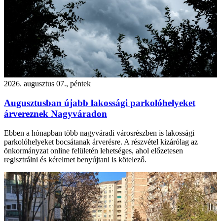
2026. augusztus 07., péntek
Augusztusban újabb lakossági parkolóhelyeket
árvereznek Nagyváradon
Ebben a hónapban több nagyváradi városrészben is lakossági
parkolóhelyeket bocsátanak árverésre. A részvétel kizárólag az
önkormányzat online felületén lehetséges, ahol előzetesen
regisztrálni és kérelmet benyújtani is kötelező.