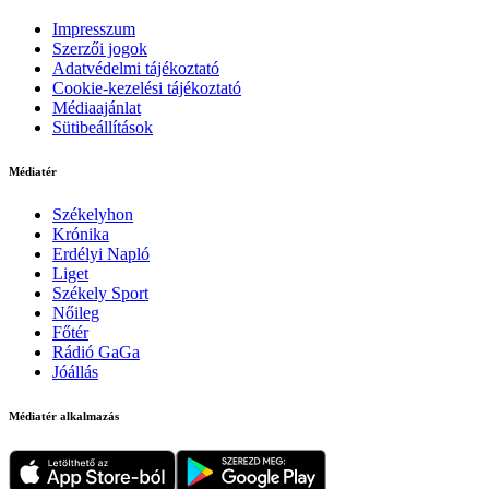
Impresszum
Szerzői jogok
Adatvédelmi tájékoztató
Cookie-kezelési tájékoztató
Médiaajánlat
Sütibeállítások
Médiatér
Székelyhon
Krónika
Erdélyi Napló
Liget
Székely Sport
Nőileg
Főtér
Rádió GaGa
Jóállás
Médiatér alkalmazás