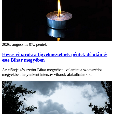
2026. augusztus 07., péntek
Heves viharokra figyelmeztetnek péntek délután és
este Bihar megyében
Az előrejelzés szerint Bihar megyében, valamint a szomszédos
megyékben helyenként intenzív viharok alakulhatnak ki.