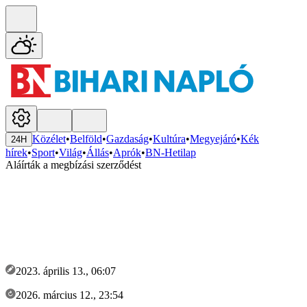
Közélet
•
Belföld
•
Gazdaság
•
Kultúra
•
Megyejáró
•
Kék
24H
hírek
•
Sport
•
Világ
•
Állás
•
Aprók
•
BN-Hetilap
Aláírták a megbízási szerződést
2023. április 13., 06:07
2026. március 12., 23:54