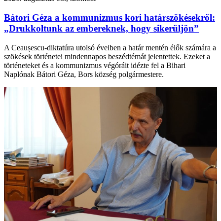
Bátori Géza a kommunizmus kori határszökésekről:
„Drukkoltunk az embereknek, hogy sikerüljön”
A Ceaușescu-diktatúra utolsó éveiben a határ mentén élők számára a
szökések történetei mindennapos beszédtémát jelentettek. Ezeket a
történeteket és a kommunizmus végóráit idézte fel a Bihari
Naplónak Bátori Géza, Bors község polgármestere.