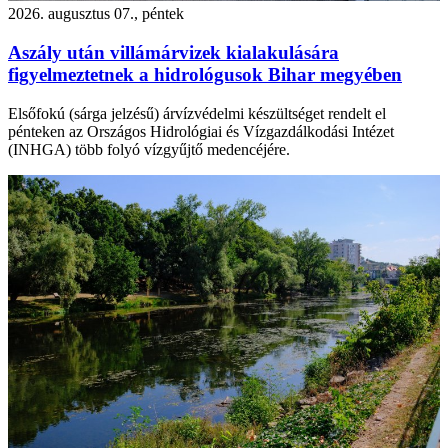
2026. augusztus 07., péntek
Aszály után villámárvizek kialakulására
figyelmeztetnek a hidrológusok Bihar megyében
Elsőfokú (sárga jelzésű) árvízvédelmi készültséget rendelt el
pénteken az Országos Hidrológiai és Vízgazdálkodási Intézet
(INHGA) több folyó vízgyűjtő medencéjére.