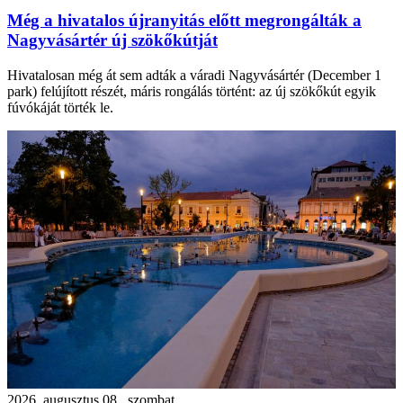
Még a hivatalos újranyitás előtt megrongálták a
Nagyvásártér új szökőkútját
Hivatalosan még át sem adták a váradi Nagyvásártér (December 1
park) felújított részét, máris rongálás történt: az új szökőkút egyik
fúvókáját törték le.
2026. augusztus 08., szombat