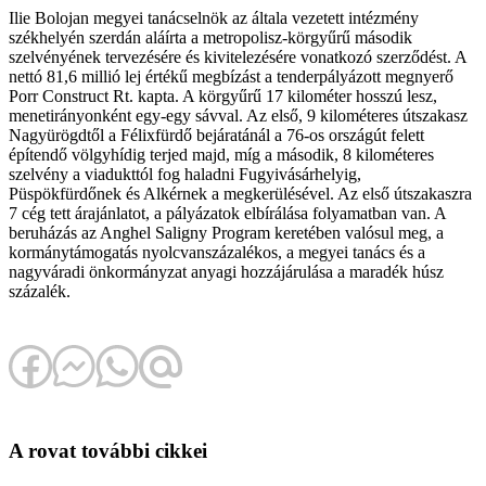
Ilie Bolojan megyei tanácselnök az általa vezetett intézmény
székhelyén szerdán aláírta a metropolisz-körgyűrű második
szelvényének tervezésére és kivitelezésére vonatkozó szerződést. A
nettó 81,6 millió lej értékű megbízást a tenderpályázott megnyerő
Porr Construct Rt. kapta. A körgyűrű 17 kilométer hosszú lesz,
menetirányonként egy-egy sávval. Az első, 9 kilométeres útszakasz
Nagyürögdtől a Félixfürdő bejáratánál a 76-os országút felett
építendő völgyhídig terjed majd, míg a második, 8 kilométeres
szelvény a viadukttól fog haladni Fugyivásárhelyig,
Püspökfürdőnek és Alkérnek a megkerülésével. Az első útszakaszra
7 cég tett árajánlatot, a pályázatok elbírálása folyamatban van. A
beruházás az Anghel Saligny Program keretében valósul meg, a
kormánytámogatás nyolcvanszázalékos, a megyei tanács és a
nagyváradi önkormányzat anyagi hozzájárulása a maradék húsz
százalék.
A rovat további cikkei