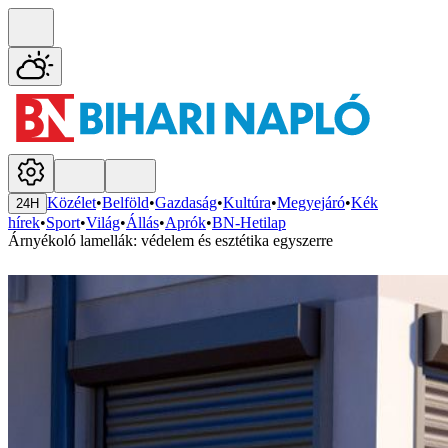
Közélet
•
Belföld
•
Gazdaság
•
Kultúra
•
Megyejáró
•
Kék
24H
hírek
•
Sport
•
Világ
•
Állás
•
Aprók
•
BN-Hetilap
Árnyékoló lamellák: védelem és esztétika egyszerre