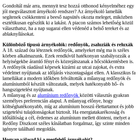
Gondoltál már arra, mennyit tesz hozzá otthonod kényelméhez egy
jól megválasztott árnyékoló rendszer? Az árnyékoló lamellák
segítenek csökkenteni a beeső napsütés okozta meleget, miközben
esztétikusan egészítik ki a lakást. A piacon számos lehetőség közül
választhatsz, ha a nap sugarai ellen védenéd a belső tereket és az
ablaknyílásokat.
Különböző típusú árnyékolók: redőnyök, zsaluziák és reluxák
A 18. század óta léteznek redőnyök, amelyeket még ma is széles
körben alkalmazunk. Ezek rendkívül hatékonyan szabályozzák a
helyiségekbe áramló fényt és közrejátszanak a hőcsökkentésben is.
A redőnyök ráadásul képesek kizárni az utcai zajokat, és extra
védelmet nyújtanak az időjárás viszontagságai ellen. A klasszikus fa
lamellákat a modern időkben felváltották a műanyag redőnyök és
alumíniumból készült változataik, melyek hatékonyabb hő- és
hangszigetelést nyújtanak.
A műanyag és az
alumínium redőnyök
közötti választás gyakran
személyes preferencián alapul. A műanyag előnye, hogy
költséghatékonyabb, míg az alumínium hosszú élettartamot és jobb
szigetelési tulajdonságokat biztosít. Ha energiatakarékosság és
időtállóság a cél, érdemes az alumínium mellett dönteni, melyet a
Redőny Diszkont széles kínálatban forgalmaz, így szinte minden
igényre található megoldás.
Hogyan válaszd ki a megfelelő árnyékolót?