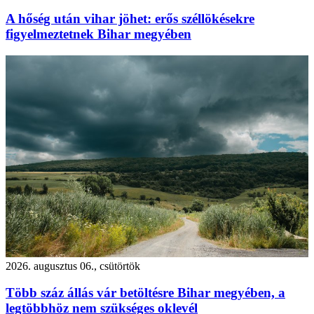
A hőség után vihar jöhet: erős széllökésekre
figyelmeztetnek Bihar megyében
2026. augusztus 06., csütörtök
Több száz állás vár betöltésre Bihar megyében, a
legtöbbhöz nem szükséges oklevél