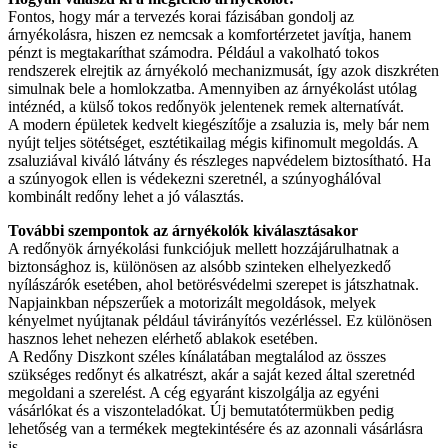
Fontos, hogy már a tervezés korai fázisában gondolj az
árnyékolásra, hiszen ez nemcsak a komfortérzetet javítja, hanem
pénzt is megtakaríthat számodra. Például a vakolható tokos
rendszerek elrejtik az árnyékoló mechanizmusát, így azok diszkréten
simulnak bele a homlokzatba. Amennyiben az árnyékolást utólag
intéznéd, a külső tokos redőnyök jelentenek remek alternatívát.
A modern épületek kedvelt kiegészítője a zsaluzia is, mely bár nem
nyújt teljes sötétséget, esztétikailag mégis kifinomult megoldás. A
zsaluziával kiváló látvány és részleges napvédelem biztosítható. Ha
a szúnyogok ellen is védekezni szeretnél, a szúnyoghálóval
kombinált redőny lehet a jó választás.
További szempontok az árnyékolók kiválasztásakor
A redőnyök árnyékolási funkciójuk mellett hozzájárulhatnak a
biztonsághoz is, különösen az alsóbb szinteken elhelyezkedő
nyílászárók esetében, ahol betörésvédelmi szerepet is játszhatnak.
Napjainkban népszerűek a motorizált megoldások, melyek
kényelmet nyújtanak például távirányítós vezérléssel. Ez különösen
hasznos lehet nehezen elérhető ablakok esetében.
A Redőny Diszkont széles kínálatában megtalálod az összes
szükséges redőnyt és alkatrészt, akár a saját kezed által szeretnéd
megoldani a szerelést. A cég egyaránt kiszolgálja az egyéni
vásárlókat és a viszonteladókat. Új bemutatótermükben pedig
lehetőség van a termékek megtekintésére és az azonnali vásárlásra
is.