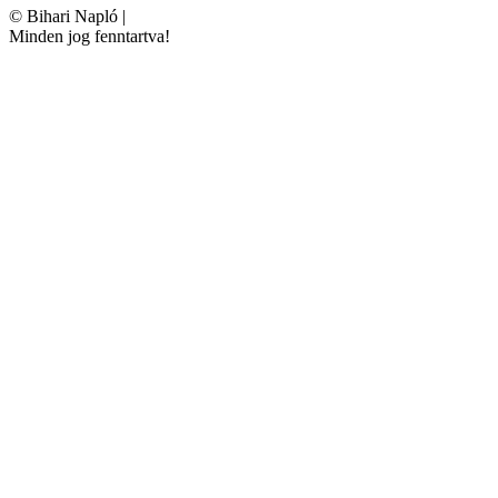
©
Bihari Napló
|
Minden jog fenntartva!