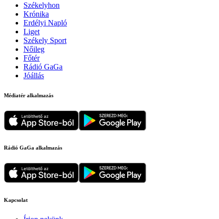
Székelyhon
Krónika
Erdélyi Napló
Liget
Székely Sport
Nőileg
Főtér
Rádió GaGa
Jóállás
Médiatér alkalmazás
Rádió GaGa alkalmazás
Kapcsolat