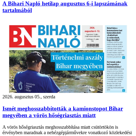
A Bihari Napló hetilap augusztus 6-i lapszámának
tartalmából
2026. augusztus 05., szerda
Ismét meghosszabbították a kamionstopot Bihar
megyében a vörös hőségriasztás miatt
A vörös hőségriasztás meghosszabbítása miatt csütörtökön is
érvényben maradnak a nehézgépjárművekre vonatkozó közlekedési