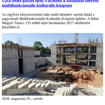
Újra teljes gőzzel épül Váradon a hatalmas méretű
multifunkcionális kulturális központ
Az egyéves kényszerszünet után ismét ütemterv szerint halad a
nagyváradi Multifunkcionális Kulturális Központ építése. A Bihar
Megyei Tanács 155 millió lejes beruházása 2027 októberére
készülhet el.
2026. augusztus 05., szerda