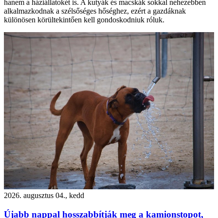
hanem a háziállatokét is. A kutyák és macskák sokkal nehezebben
alkalmazkodnak a szélsőséges hőséghez, ezért a gazdáknak
különösen körültekintően kell gondoskodniuk róluk.
2026. augusztus 04., kedd
Újabb nappal hosszabbítják meg a kamionstopot,