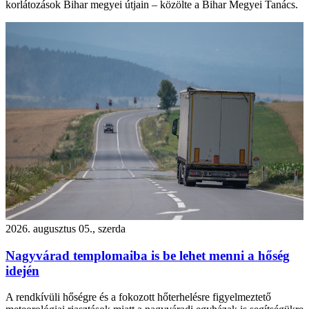
korlátozások Bihar megyei útjain – közölte a Bihar Megyei Tanács.
2026. augusztus 05., szerda
Nagyvárad templomaiba is be lehet menni a hőség
idején
A rendkívüli hőségre és a fokozott hőterhelésre figyelmeztető