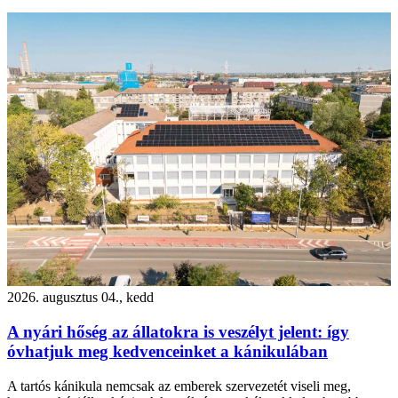
2026. augusztus 04., kedd
A nyári hőség az állatokra is veszélyt jelent: így
óvhatjuk meg kedvenceinket a kánikulában
A tartós kánikula nemcsak az emberek szervezetét viseli meg,