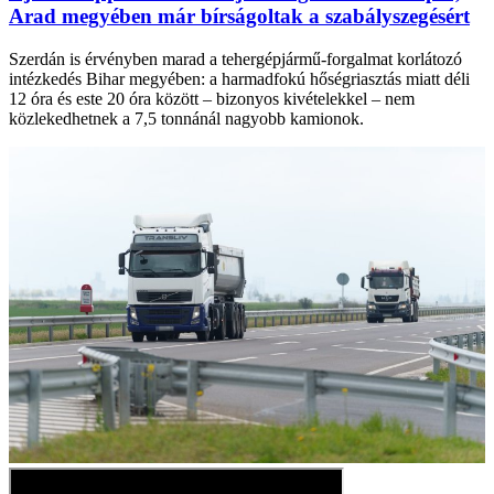
Arad megyében már bírságoltak a szabályszegésért
Szerdán is érvényben marad a tehergépjármű-forgalmat korlátozó
intézkedés Bihar megyében: a harmadfokú hőségriasztás miatt déli
12 óra és este 20 óra között – bizonyos kivételekkel – nem
közlekedhetnek a 7,5 tonnánál nagyobb kamionok.