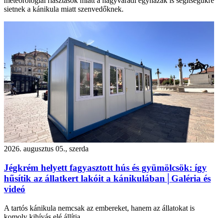
meteorológiai riasztások miatt a nagyváradi egyházak is segítségükre
sietnek a kánikula miatt szenvedőknek.
2026. augusztus 05., szerda
Jégkrém helyett fagyasztott hús és gyümölcsök: így
hűsítik az állatkert lakóit a kánikulában│Galéria és
videó
A tartós kánikula nemcsak az embereket, hanem az állatokat is
komoly kihívás elé állítja.