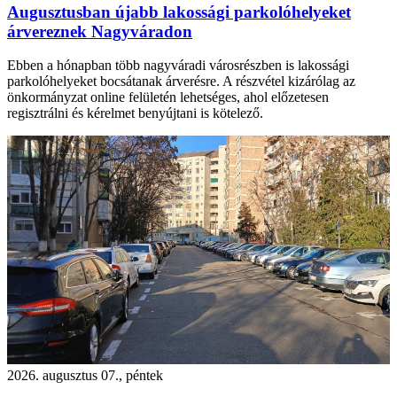
Augusztusban újabb lakossági parkolóhelyeket
árvereznek Nagyváradon
Ebben a hónapban több nagyváradi városrészben is lakossági
parkolóhelyeket bocsátanak árverésre. A részvétel kizárólag az
önkormányzat online felületén lehetséges, ahol előzetesen
regisztrálni és kérelmet benyújtani is kötelező.
2026. augusztus 07., péntek