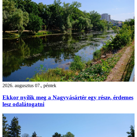
2026. augusztus 07., péntek
Ekkor nyílik meg a Nagyvásártér egy része, érdemes
lesz odalátogatni