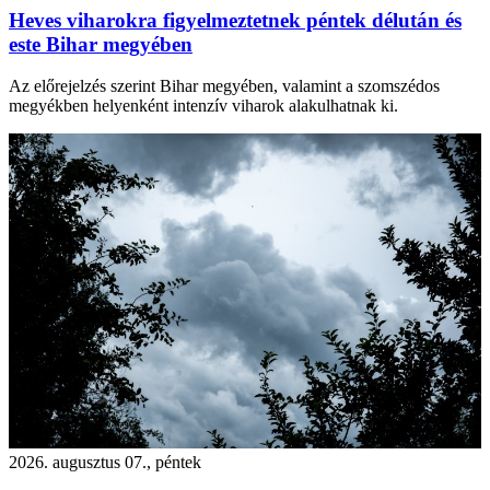
Heves viharokra figyelmeztetnek péntek délután és
este Bihar megyében
Az előrejelzés szerint Bihar megyében, valamint a szomszédos
megyékben helyenként intenzív viharok alakulhatnak ki.
2026. augusztus 07., péntek