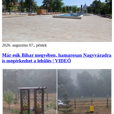
2026. augusztus 07., péntek
Már esik Bihar megyében, hamarosan Nagyváradra
is megérkezhet a lehűlés | VIDEÓ