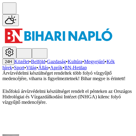
Közélet
•
Belföld
•
Gazdaság
•
Kultúra
•
Megyejáró
•
Kék
24H
hírek
•
Sport
•
Világ
•
Állás
•
Aprók
•
BN-Hetilap
Árvízvédelmi készültséget rendeltek több folyó vízgyűjtő
medencéjére, viharra is figyelmeztetnek! Bihar megye is érintett!
Elsőfokú árvízvédelmi készültséget rendelt el pénteken az Országos
Hidrológiai és Vízgazdálkodási Intézet (INHGA) kilenc folyó
vízgyűjtő medencéjére.