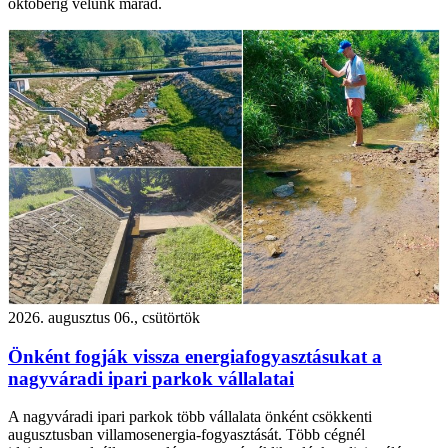
októberig velünk marad.
2026. augusztus 06., csütörtök
Önként fogják vissza energiafogyasztásukat a
nagyváradi ipari parkok vállalatai
A nagyváradi ipari parkok több vállalata önként csökkenti
augusztusban villamosenergia-fogyasztását. Több cégnél