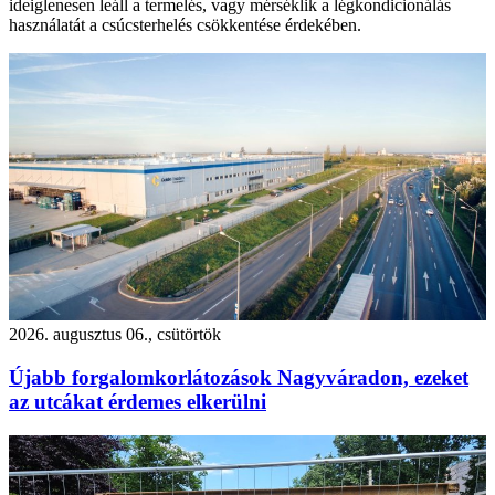
ideiglenesen leáll a termelés, vagy mérséklik a légkondicionálás
használatát a csúcsterhelés csökkentése érdekében.
2026. augusztus 06., csütörtök
Újabb forgalomkorlátozások Nagyváradon, ezeket
az utcákat érdemes elkerülni