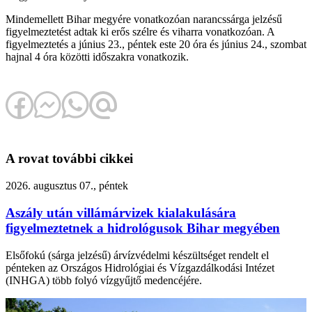
Mindemellett Bihar megyére vonatkozóan narancssárga jelzésű
figyelmeztetést adtak ki erős szélre és viharra vonatkozóan. A
figyelmeztetés a június 23., péntek este 20 óra és június 24., szombat
hajnal 4 óra közötti időszakra vonatkozik.
A rovat további cikkei
2026. augusztus 07., péntek
Aszály után villámárvizek kialakulására
figyelmeztetnek a hidrológusok Bihar megyében
Elsőfokú (sárga jelzésű) árvízvédelmi készültséget rendelt el
pénteken az Országos Hidrológiai és Vízgazdálkodási Intézet
(INHGA) több folyó vízgyűjtő medencéjére.