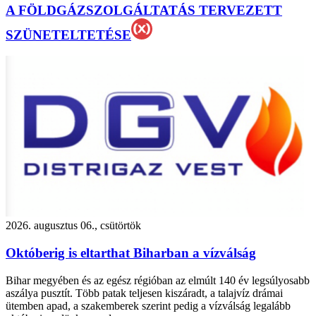
A FÖLDGÁZSZOLGÁLTATÁS TERVEZETT
SZÜNETELTETÉSE
2026. augusztus 06., csütörtök
Októberig is eltarthat Biharban a vízválság
Bihar megyében és az egész régióban az elmúlt 140 év legsúlyosabb
aszálya pusztít. Több patak teljesen kiszáradt, a talajvíz drámai
ütemben apad, a szakemberek szerint pedig a vízválság legalább