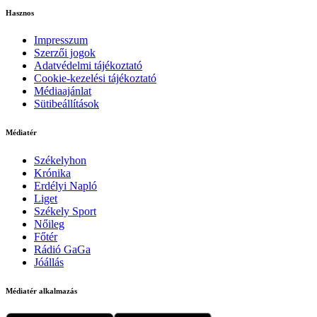
Hasznos
Impresszum
Szerzői jogok
Adatvédelmi tájékoztató
Cookie-kezelési tájékoztató
Médiaajánlat
Sütibeállítások
Médiatér
Székelyhon
Krónika
Erdélyi Napló
Liget
Székely Sport
Nőileg
Főtér
Rádió GaGa
Jóállás
Médiatér alkalmazás