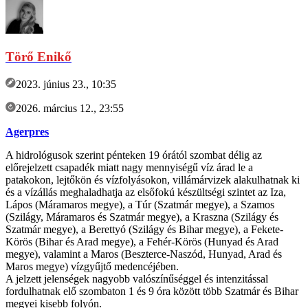
Törő Enikő
2023. június 23., 10:35
2026. március 12., 23:55
Agerpres
A hidrológusok szerint pénteken 19 órától szombat délig az
előrejelzett csapadék miatt nagy mennyiségű víz árad le a
patakokon, lejtőkön és vízfolyásokon, villámárvizek alakulhatnak ki
és a vízállás meghaladhatja az elsőfokú készültségi szintet az Iza,
Lápos (Máramaros megye), a Túr (Szatmár megye), a Szamos
(Szilágy, Máramaros és Szatmár megye), a Kraszna (Szilágy és
Szatmár megye), a Berettyó (Szilágy és Bihar megye), a Fekete-
Körös (Bihar és Arad megye), a Fehér-Körös (Hunyad és Arad
megye), valamint a Maros (Beszterce-Naszód, Hunyad, Arad és
Maros megye) vízgyűjtő medencéjében.
A jelzett jelenségek nagyobb valószínűséggel és intenzitással
fordulhatnak elő szombaton 1 és 9 óra között több Szatmár és Bihar
megyei kisebb folyón.