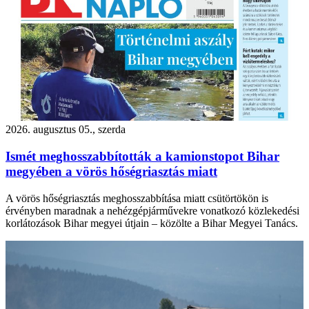
2026. augusztus 05., szerda
Ismét meghosszabbították a kamionstopot Bihar
megyében a vörös hőségriasztás miatt
A vörös hőségriasztás meghosszabbítása miatt csütörtökön is
érvényben maradnak a nehézgépjárművekre vonatkozó közlekedési
korlátozások Bihar megyei útjain – közölte a Bihar Megyei Tanács.