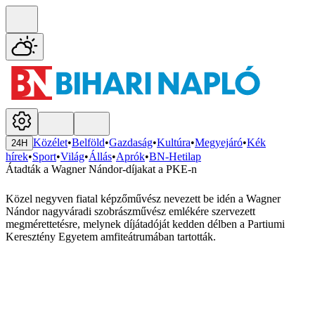
Közélet
•
Belföld
•
Gazdaság
•
Kultúra
•
Megyejáró
•
Kék
24H
hírek
•
Sport
•
Világ
•
Állás
•
Aprók
•
BN-Hetilap
Átadták a Wagner Nándor-díjakat a PKE-n
Közel negyven fiatal képzőművész nevezett be idén a Wagner
Nándor nagyváradi szobrászművész emlékére szervezett
megmérettetésre, melynek díjátadóját kedden délben a Partiumi
Keresztény Egyetem amfiteátrumában tartották.