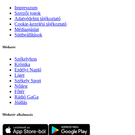
Impresszum
Szerzői jogok
Adatvédelmi tájékoztató
Cookie-kezelési tájékoztató
Médiaajánlat
Sütibeállítások
Médiatér
Székelyhon
Krónika
Erdélyi Napló
Liget
Székely Sport
Nőileg
Főtér
Rádió GaGa
Jóállás
Médiatér alkalmazás