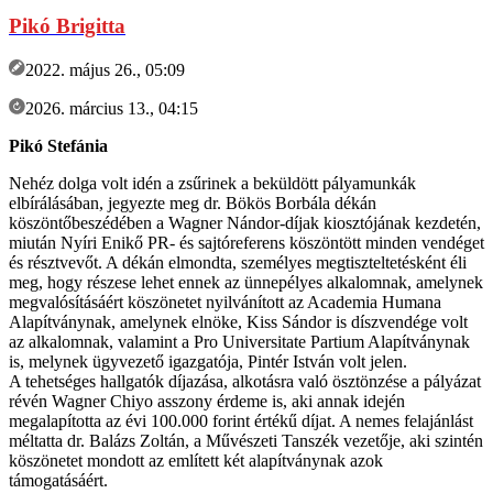
Pikó Brigitta
2022. május 26., 05:09
2026. március 13., 04:15
Pikó Stefánia
Nehéz dolga volt idén a zsűrinek a beküldött pályamunkák
elbírálásában, jegyezte meg dr. Bökös Borbála dékán
köszöntőbeszédében a Wagner Nándor-díjak kiosztójának kezdetén,
miután Nyíri Enikő PR- és sajtóreferens köszöntött minden vendéget
és résztvevőt. A dékán elmondta, személyes megtiszteltetésként éli
meg, hogy részese lehet ennek az ünnepélyes alkalomnak, amelynek
megvalósításáért köszönetet nyilvánított az Academia Humana
Alapítványnak, amelynek elnöke, Kiss Sándor is díszvendége volt
az alkalomnak, valamint a Pro Universitate Partium Alapítványnak
is, melynek ügyvezető igazgatója, Pintér István volt jelen.
A tehetséges hallgatók díjazása, alkotásra való ösztönzése a pályázat
révén Wagner Chiyo asszony érdeme is, aki annak idején
megalapította az évi 100.000 forint értékű díjat. A nemes felajánlást
méltatta dr. Balázs Zoltán, a Művészeti Tanszék vezetője, aki szintén
köszönetet mondott az említett két alapítványnak azok
támogatásáért.