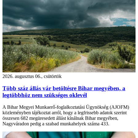
2026. augusztus 06., csütörtök
Több száz állás vár betöltésre Bihar megyében, a
legtöbbhöz nem szükséges oklevél
A Bihar Megyei Munkaerő-foglalkoztatási Ügynökség (AJOFM)
közleményben tájékoztat arról, hogy a legfrissebb adatok szerint
összesen 682 megüresedett állást kínálnak Bihar megyében,
Nagyváradon pedig a szabad munkahelyek száma 433.