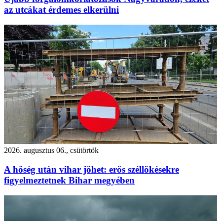
az utcákat érdemes elkerülni
2026. augusztus 06., csütörtök
A hőség után vihar jöhet: erős széllökésekre
figyelmeztetnek Bihar megyében