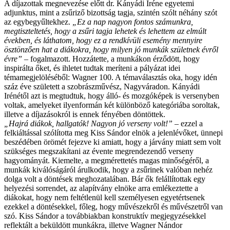
A díjazottak megnevezése előtt dr. Kányádi Iréne egyetemi
adjunktus, mint a zsűriző bizottság tagja, szintén szólt néhány szót
az egybegyűltekhez.
„Ez a nap nagyon fontos számunkra,
megtiszteltetés, hogy a zsűri tagja lehetek és lehettem az elmúlt
években, és láthatom, hogy ez a rendkívüli esemény mennyire
ösztönzően hat a diákokra, hogy milyen jó munkák születnek évről
évre”
– fogalmazott. Hozzátette, a munkákon érződött, hogy
inspirálta őket, és ihletet tudtak meríteni a pályázat idei
témamegjelöléséből: Wagner 100. A témaválasztás oka, hogy idén
száz éve született a szobrászművész, Nagyváradon. Kányádi
Irénétől azt is megtudtuk, hogy álló- és mozgóképek is versenyben
voltak, amelyeket ilyenformán két különböző kategóriába soroltak,
illetve a díjazásokról is ennek fényében döntöttek.
„Hajrá diákok, hallgatók! Nagyon jó verseny volt!”
– ezzel a
felkiáltással szólította meg Kiss Sándor elnök a jelenlévőket, ünnepi
beszédében örömét fejezve ki amiatt, hogy a járvány miatt sem volt
szükséges megszakítani az évente megrendezendő verseny
hagyományát. Kiemelte, a megmérettetés magas minőségéről, a
munkák kiválóságáról árulkodik, hogy a zsűrinek valóban nehéz
dolga volt a döntések meghozatalában. Bár ők felállítottak egy
helyezési sorrendet, az alapítvány elnöke arra emlékeztette a
diákokat, hogy nem feltétlenül kell személyesen egyetértsenek
ezekkel a döntésekkel, főleg, hogy művészekről és művészetről van
szó. Kiss Sándor a továbbiakban konstruktív megjegyzésekkel
reflektált a beküldött munkákra, illetve Wagner Nándor