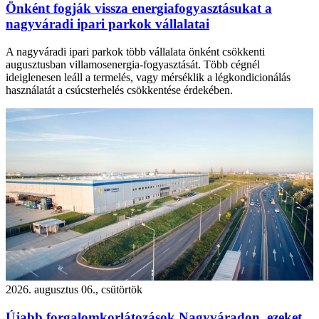
Önként fogják vissza energiafogyasztásukat a
nagyváradi ipari parkok vállalatai
A nagyváradi ipari parkok több vállalata önként csökkenti
augusztusban villamosenergia-fogyasztását. Több cégnél
ideiglenesen leáll a termelés, vagy mérséklik a légkondicionálás
használatát a csúcsterhelés csökkentése érdekében.
2026. augusztus 06., csütörtök
Újabb forgalomkorlátozások Nagyváradon, ezeket