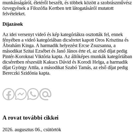
munkásságáról, életéről beszélt, és többek között a szobrászművész
özvegyének a Filozófia Kertben tett látogatásáról mutatott
felvételeket.
Díjazások
Az idei versenyt videó és kép kategóriákra osztották fel, ennek
fényében a videó kategóriában dicséretet kapott Oros Krisztina és
Ábrahám Kinga. A harmadik helyezést Ercse Zsuzsanna, a
másodikat Szitai Ezsébet és Janó János érte el, az első díjat pedig
Pintér-Koroknai Viktória kapta. Az állóképes munkák kategóriában
dicséretben részesült Kakucs Dávid és Korodi Helga, a harmadik
díjat György Attila, a másodikat Szabó Tamás, az első díjat pedig
Bereczki Szidónia kapta.
A rovat további cikkei
2026. augusztus 06., csütörtök