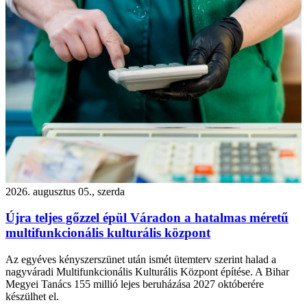
2026. augusztus 05., szerda
Újra teljes gőzzel épül Váradon a hatalmas méretű
multifunkcionális kulturális központ
Az egyéves kényszerszünet után ismét ütemterv szerint halad a
nagyváradi Multifunkcionális Kulturális Központ építése. A Bihar
Megyei Tanács 155 millió lejes beruházása 2027 októberére
készülhet el.