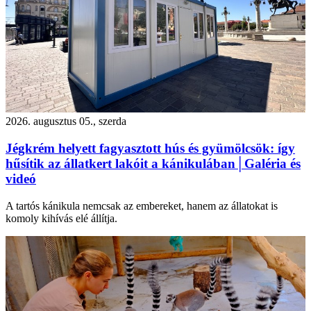
2026. augusztus 05., szerda
Jégkrém helyett fagyasztott hús és gyümölcsök: így
hűsítik az állatkert lakóit a kánikulában│Galéria és
videó
A tartós kánikula nemcsak az embereket, hanem az állatokat is
komoly kihívás elé állítja.