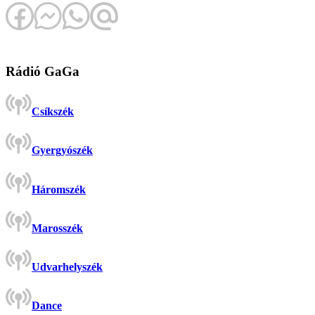
Rádió GaGa
Csíkszék
Gyergyószék
Háromszék
Marosszék
Udvarhelyszék
Dance