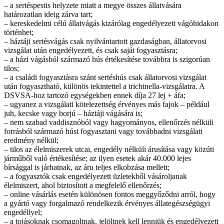
– a sertéspestis helyzete miatt a megye összes állatvására
határozatlan ideig zárva tart;
– kereskedelmi célú állatvágás kizárólag engedélyezett vágóhidakon
történhet;
– háztáji sertésvágás csak nyilvántartott gazdaságban, állatorvosi
vizsgálat után engedélyezett, és csak saját fogyasztásra;
– a házi vágásból származó hús értékesítése továbbra is szigorúan
tilos;
– a családi fogyasztásra szánt sertéshús csak állatorvosi vizsgálat
után fogyasztható, különös tekintettel a trichinella-vizsgálatra. A
DSVSA-hoz tartozó egységekben ennek díja 27 lej + áfa;
– ugyanez a vizsgálati kötelezettség érvényes más fajok – például
juh, kecske vagy borjú – háztáji vágására is;
– nem szabad vaddisznóból vagy hagyományos, ellenőrzés nélküli
forrásból származó húst fogyasztani vagy továbbadni vizsgálati
eredmény nélkül;
– tilos az élelmiszerek utcai, engedély nélküli árusítása vagy közúti
járműből való értékesítése; az ilyen esetek akár 40.000 lejes
bírsággal is járhatnak, az áru teljes elkobzása mellett;
– a fogyasztók csak engedélyezett üzletekből vásároljanak
élelmiszert, ahol biztosított a megfelelő ellenőrzés;
– online vásárlás esetén különösen fontos meggyőződni arról, hogy
a gyártó vagy forgalmazó rendelkezik érvényes állategészségügyi
engedéllyel;
– a tojásoknak csomagoltnak, jelöltnek kell lenniük és engedélyezett