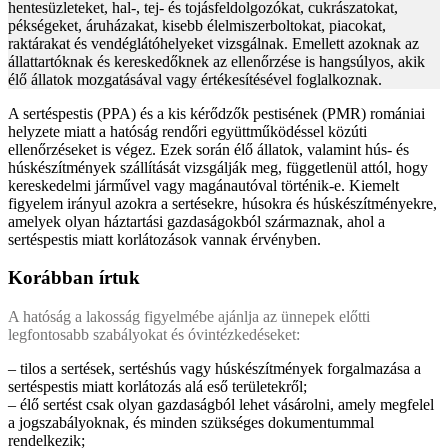
hentesüzleteket, hal-, tej- és tojásfeldolgozókat, cukrászatokat,
pékségeket, áruházakat, kisebb élelmiszerboltokat, piacokat,
raktárakat és vendéglátóhelyeket vizsgálnak. Emellett azoknak az
állattartóknak és kereskedőknek az ellenőrzése is hangsúlyos, akik
élő állatok mozgatásával vagy értékesítésével foglalkoznak.
A sertéspestis (PPA) és a kis kérődzők pestisének (PMR) romániai
helyzete miatt a hatóság rendőri együttműködéssel közúti
ellenőrzéseket is végez. Ezek során élő állatok, valamint hús- és
húskészítmények szállítását vizsgálják meg, függetlenül attól, hogy
kereskedelmi járművel vagy magánautóval történik-e. Kiemelt
figyelem irányul azokra a sertésekre, húsokra és húskészítményekre,
amelyek olyan háztartási gazdaságokból származnak, ahol a
sertéspestis miatt korlátozások vannak érvényben.
Korábban írtuk
A hatóság a lakosság figyelmébe ajánlja az ünnepek előtti
legfontosabb szabályokat és óvintézkedéseket:
– tilos a sertések, sertéshús vagy húskészítmények forgalmazása a
sertéspestis miatt korlátozás alá eső területekről;
– élő sertést csak olyan gazdaságból lehet vásárolni, amely megfelel
a jogszabályoknak, és minden szükséges dokumentummal
rendelkezik;