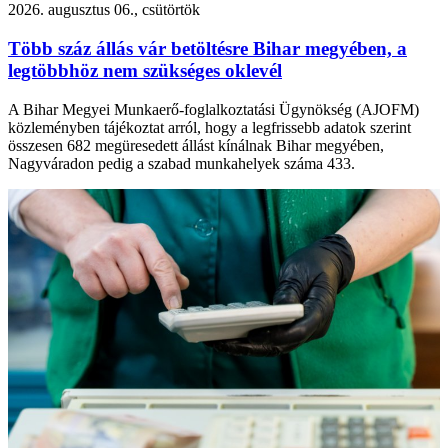
2026. augusztus 06., csütörtök
Több száz állás vár betöltésre Bihar megyében, a
legtöbbhöz nem szükséges oklevél
A Bihar Megyei Munkaerő-foglalkoztatási Ügynökség (AJOFM)
közleményben tájékoztat arról, hogy a legfrissebb adatok szerint
összesen 682 megüresedett állást kínálnak Bihar megyében,
Nagyváradon pedig a szabad munkahelyek száma 433.