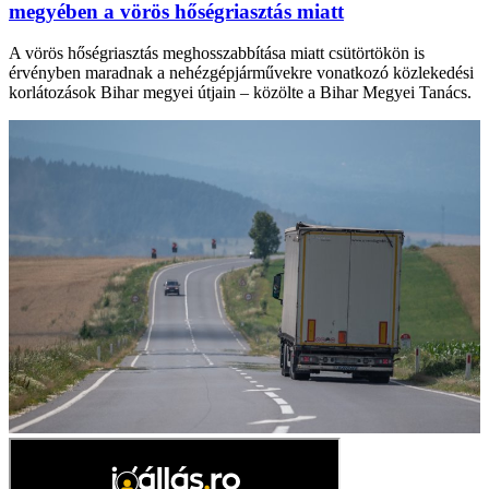
megyében a vörös hőségriasztás miatt
A vörös hőségriasztás meghosszabbítása miatt csütörtökön is
érvényben maradnak a nehézgépjárművekre vonatkozó közlekedési
korlátozások Bihar megyei útjain – közölte a Bihar Megyei Tanács.