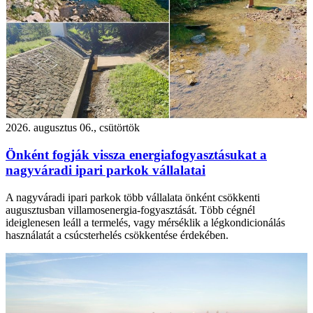
2026. augusztus 06., csütörtök
Önként fogják vissza energiafogyasztásukat a
nagyváradi ipari parkok vállalatai
A nagyváradi ipari parkok több vállalata önként csökkenti
augusztusban villamosenergia-fogyasztását. Több cégnél
ideiglenesen leáll a termelés, vagy mérséklik a légkondicionálás
használatát a csúcsterhelés csökkentése érdekében.