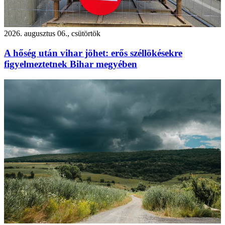
2026. augusztus 06., csütörtök
A hőség után vihar jöhet: erős széllökésekre
figyelmeztetnek Bihar megyében