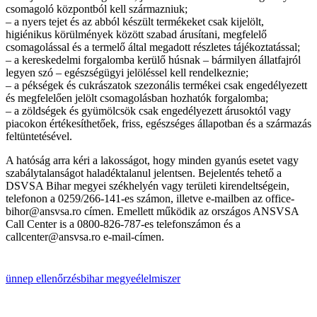
csomagoló központból kell származniuk;
– a nyers tejet és az abból készült termékeket csak kijelölt,
higiénikus körülmények között szabad árusítani, megfelelő
csomagolással és a termelő által megadott részletes tájékoztatással;
– a kereskedelmi forgalomba kerülő húsnak – bármilyen állatfajról
legyen szó – egészségügyi jelöléssel kell rendelkeznie;
– a pékségek és cukrászatok szezonális termékei csak engedélyezett
és megfelelően jelölt csomagolásban hozhatók forgalomba;
– a zöldségek és gyümölcsök csak engedélyezett árusoktól vagy
piacokon értékesíthetőek, friss, egészséges állapotban és a származás
feltüntetésével.
A hatóság arra kéri a lakosságot, hogy minden gyanús esetet vagy
szabálytalanságot haladéktalanul jelentsen. Bejelentés tehető a
DSVSA Bihar megyei székhelyén vagy területi kirendeltségein,
telefonon a 0259/266-141-es számon, illetve e-mailben az office-
bihor@ansvsa.ro címen. Emellett működik az országos ANSVSA
Call Center is a 0800-826-787-es telefonszámon és a
callcenter@ansvsa.ro e-mail-címen.
ünnep
ellenőrzés
bihar megye
élelmiszer