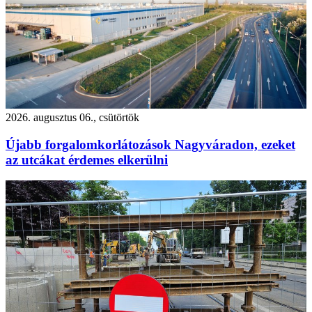
2026. augusztus 06., csütörtök
Újabb forgalomkorlátozások Nagyváradon, ezeket
az utcákat érdemes elkerülni