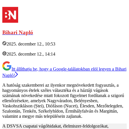
Bihari Napló
2025. december 12., 10:53
2025. december 12., 14:14
Itt állíthatja be, hogy a Google-találatokban elöl legyen a Bihari
Napló!
A hatóság szakemberei az ilyenkor megnövekedett fogyasztás, a
hagyományos ételek széles választéka és a háztáji vágások
számának növekedése miatt fokozott figyelmet fordítanak a szigorú
ellenőrzésekre, amelyek Nagyváradon, Belényesben,
Vaskohszikláson (Ștei), Diófáson (Nucet), Élesden, Mezőtelegden,
Szalontán, Tenkén, Székelyhídon, Érmihályfalván és Margittán,
valamint a megye más településein zajlanak.
A DSVSA csapatai vágóhidakat, élelmiszer-feldolgozókat,