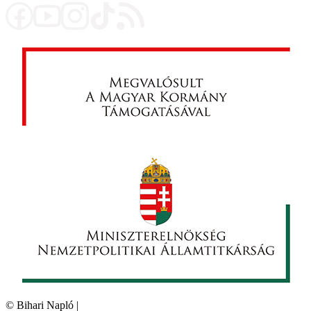
©
Bihari Napló
|