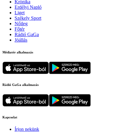
Krónika
Erdélyi Napló
Liget
Székely Sport
Nőileg
Főtér
Rádió GaGa
Jóállás
Médiatér alkalmazás
Rádió GaGa alkalmazás
Kapcsolat
Írjon nekünk