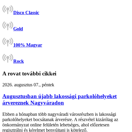
Disco Classic
Gold
100% Magyar
Rock
A rovat további cikkei
2026. augusztus 07., péntek
Augusztusban újabb lakossági parkolóhelyeket
árvereznek Nagyváradon
Ebben a hónapban több nagyváradi városrészben is lakossági
parkolóhelyeket bocsátanak árverésre. A részvétel kizárólag az
önkormányzat online felületén lehetséges, ahol előzetesen
regisztrálni és kérelmet benyújtani is kötelező.