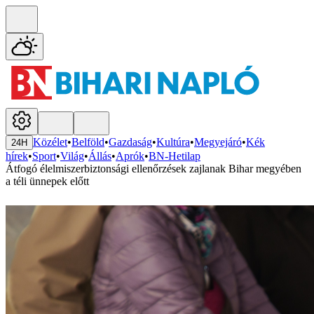
Közélet
•
Belföld
•
Gazdaság
•
Kultúra
•
Megyejáró
•
Kék
24H
hírek
•
Sport
•
Világ
•
Állás
•
Aprók
•
BN-Hetilap
Átfogó élelmiszerbiztonsági ellenőrzések zajlanak Bihar megyében
a téli ünnepek előtt