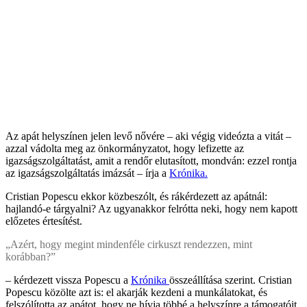
Az apát helyszínen jelen levő nővére – aki végig videózta a vitát –
azzal vádolta meg az önkormányzatot, hogy lefizette az
igazságszolgáltatást, amit a rendőr elutasított, mondván: ezzel rontja
az igazságszolgáltatás imázsát – írja a
Krónika.
Cristian Popescu ekkor közbeszólt, és rákérdezett az apátnál:
hajlandó-e tárgyalni? Az ugyanakkor felrótta neki, hogy nem kapott
előzetes értesítést.
„Azért, hogy megint mindenféle cirkuszt rendezzen, mint
korábban?”
– kérdezett vissza Popescu a
Krónika
összeállítása szerint. Cristian
Popescu közölte azt is: el akarják kezdeni a munkálatokat, és
felszólította az apátot, hogy ne hívja többé a helyszínre a támogatóit.