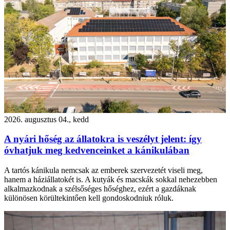
2026. augusztus 04., kedd
A nyári hőség az állatokra is veszélyt jelent: így
óvhatjuk meg kedvenceinket a kánikulában
A tartós kánikula nemcsak az emberek szervezetét viseli meg,
hanem a háziállatokét is. A kutyák és macskák sokkal nehezebben
alkalmazkodnak a szélsőséges hőséghez, ezért a gazdáknak
különösen körültekintően kell gondoskodniuk róluk.