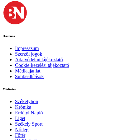
Hasznos
Impresszum
Szerzői jogok
Adatvédelmi tájékoztató
Cookie-kezelési tájékoztató
Médiaajánlat
Sütibeállítások
Médiatér
Székelyhon
Krónika
Erdélyi Napló
Liget
Székely Sport
Nőileg
Főtér