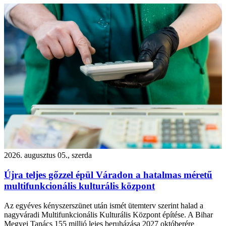
2026. augusztus 05., szerda
Újra teljes gőzzel épül Váradon a hatalmas méretű
multifunkcionális kulturális központ
Az egyéves kényszerszünet után ismét ütemterv szerint halad a
nagyváradi Multifunkcionális Kulturális Központ építése. A Bihar
Megyei Tanács 155 millió lejes beruházása 2027 októberére