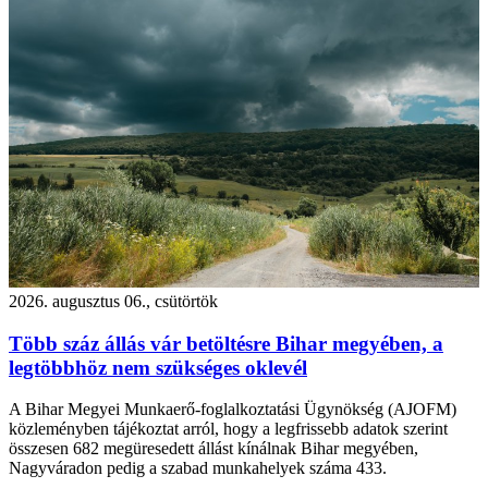
2026. augusztus 06., csütörtök
Több száz állás vár betöltésre Bihar megyében, a
legtöbbhöz nem szükséges oklevél
A Bihar Megyei Munkaerő-foglalkoztatási Ügynökség (AJOFM)
közleményben tájékoztat arról, hogy a legfrissebb adatok szerint
összesen 682 megüresedett állást kínálnak Bihar megyében,
Nagyváradon pedig a szabad munkahelyek száma 433.