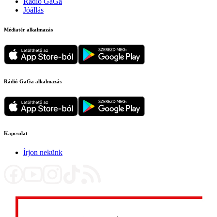
Rádió GaGa
Jóállás
Médiatér alkalmazás
Rádió GaGa alkalmazás
Kapcsolat
Írjon nekünk