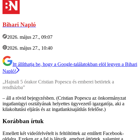
Bihari Napló
2026. május 27., 09:07
2026. május 27., 10:40
Itt állíthatja be, hogy a Google-találatokban elöl legyen a Bihari
Napló!
„Hajnali 5 órakor Cristian Popescu és emberei betörtek a
rendházba”
– áll a rövid bejegyzésben. (Cristian Popescu az önkormányzat
ingatlanügyi osztályának helyettes ügyvezető igazgatója, aki a
kilakoltatási eljárás és az ingatlankisajátítás felelőse.)
Korábban írtuk
Emellett két videófelvételt is feltöltöttek az említett Facebook-
oldalra. Ezeken az a fal is látszik, amelyet áttörtek, valamint a