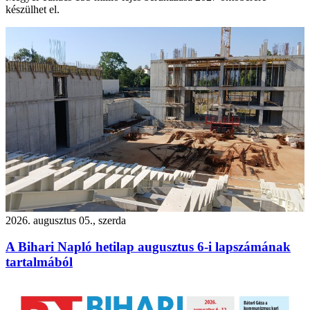
készülhet el.
2026. augusztus 05., szerda
A Bihari Napló hetilap augusztus 6-i lapszámának
tartalmából