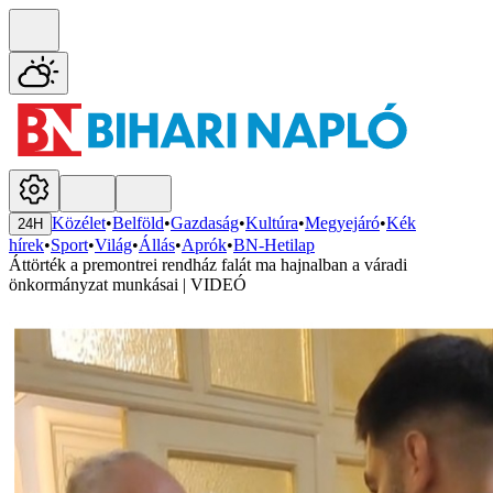
Közélet
•
Belföld
•
Gazdaság
•
Kultúra
•
Megyejáró
•
Kék
24H
hírek
•
Sport
•
Világ
•
Állás
•
Aprók
•
BN-Hetilap
Áttörték a premontrei rendház falát ma hajnalban a váradi
önkormányzat munkásai | VIDEÓ