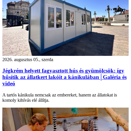
2026. augusztus 05., szerda
Jégkrém helyett fagyasztott hús és gyümölcsök: így
hűsítik az állatkert lakóit a kánikulában│Galéria és
videó
A tartós kánikula nemcsak az embereket, hanem az állatokat is
komoly kihívás elé állítja.