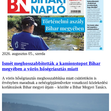
2026. augusztus 05., szerda
Ismét meghosszabbították a kamionstopot Bihar
megyében a vörös hőségriasztás miatt
A vörös hőségriasztás meghosszabbítása miatt csütörtökön is
érvényben maradnak a nehézgépjárművekre vonatkozó közlekedési
korlátozások Bihar megyei útjain – közölte a Bihar Megyei Tanács.