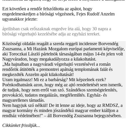
Ezt követően a rendőr felszólította az apátot, hogy
engedelmeskedjen a bírósági végzésnek, Fejes Rudolf Anzelm
ugyanakkor jelezte:
áprilisban csak erőszaknak engedve írta alá, hogy 30 napra a
bírósági végrehajtó kezelésébe adja az egyházi tereket.
Közösségi oldalán reagált a szerda reggeli incidensre Borvendég
Zsuzsanna, a Mi Hazánk Mozgalom európai parlamenti képviselője,
aki Toroczkai László pártelnök társaságában május 14-én jelen volt
Nagyváradon, hogy megakadályozza a kilakoltatást.
„Ma hajnalban a nagyváradi végrehajtó vezetésével a román
rendőrök átütötték a premontrei apátság templomának falát és
megkezdték Anzelm apát kilakoltatását!
Uram irgalmazz! Mi ez a barbárság? Mit képzelnek ezek?
Poénkodhatnánk azon, hogy még az ajtó rendeltetését sem ismerik,
de tudjuk, hogy nem erről van szó. Szándékos szentségtelenítés,
provokáció, tudatos megalázás, megfélemlítés. Egyház- és
magyarellenes támadás.
Nem hagyjuk szó nélkül! De itt lenne az ideje, hogy az RMDSZ, a
magyar kormány és minden jószándékú magyar ember kiálljon a
rendház védelmében!” – áll Borvendég Zsuzsanna bejegyzésében.
Cikkünket frissítjük...