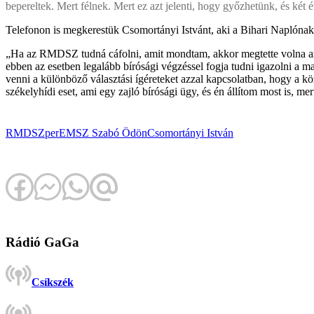
bepereltek. Mert félnek. Mert ez azt jelenti, hogy győzhetünk, és két
Telefonon is megkerestük Csomortányi Istvánt, aki a Bihari Naplóna
„Ha az RMDSZ tudná cáfolni, amit mondtam, akkor megtette volna azt a
ebben az esetben legalább bírósági végzéssel fogja tudni igazolni a ma
venni a különböző választási ígéreteket azzal kapcsolatban, hogy a 
székelyhídi eset, ami egy zajló bírósági ügy, és én állítom most is, m
RMDSZ
per
EMSZ
Szabó Ödön
Csomortányi István
Rádió GaGa
Csíkszék