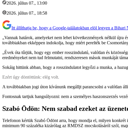
2026. július 07., 13:00
2026. július 07., 18:58
Itt állíthatja be, hogy a Google-találatokban elöl legyen a Bihari
„Vannak határok, amelyeket nem lehet következmények nélkül újra é
továbbiakban ekképpen indokolja, hogy miért perelték be Csomortányi
„Évek óta tűrjük, hogy egy ember rosszindulatú, valótlan és közössé
eredményeket nem tud felmutatni, rendszeresen mások munkáját támadj
Sokáig hittünk abban, hogy a rosszindulatot legyőzi a munka, a hazug
Ezért úgy döntöttünk: elég volt.
A továbbiakban jogi úton kívánunk megálljt parancsolni a valótlan ál
Fontosnak tartjuk hangsúlyozni: nem a személyes haszonszerzés vezére
Szabó Ödön: Nem szabad ezeket az üzenet
Telefonon kértük Szabó Ödönt arra, hogy mondja el, milyen konkrét ind
minimum 90 százaléka kizárólag az RMDSZ mocskolásáról szól, majd 