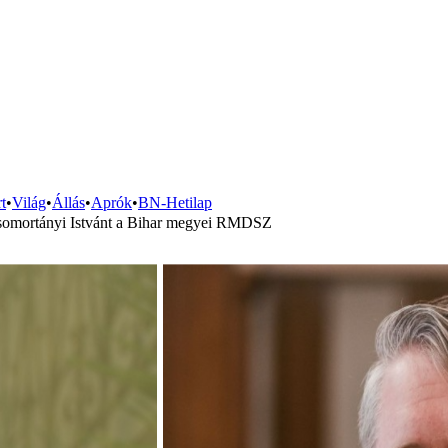
t
•
Világ
•
Állás
•
Aprók
•
BN-Hetilap
e Csomortányi Istvánt a Bihar megyei RMDSZ