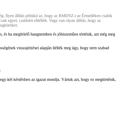
bség. Ilyen állítás például az, hogy az RMDSZ-t az Érmelléken csalók
sak egyet, csalásért elítélték. Vagy van olyan állítás, hogy az
jogköröket.
ben, és ha megfelelő hangnemben és jóhiszeműen történik, azt még meg
ségének visszajelzései alapján ítélték meg úgy, hogy nem szabad
a
gy-két kérdésben az igazat mondja. Vártuk azt, hogy ez megtörténik,