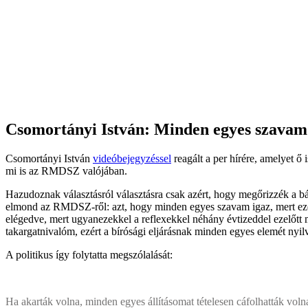
Csomortányi István: Minden egyes szavam
Csomortányi István
videóbejegyzéssel
reagált a per hírére, amelyet ő
mi is az RMDSZ valójában.
Hazudoznak választásról választásra csak azért, hogy megőrizzék a b
elmond az RMDSZ-ről: azt, hogy minden egyes szavam igaz, mert ezek a
elégedve, mert ugyanezekkel a reflexekkel néhány évtizeddel ezelőtt m
takargatnivalóm, ezért a bírósági eljárásnak minden egyes elemét nyi
A politikus így folytatta megszólalását:
Ha akarták volna, minden egyes állításomat tételesen cáfolhatták voln