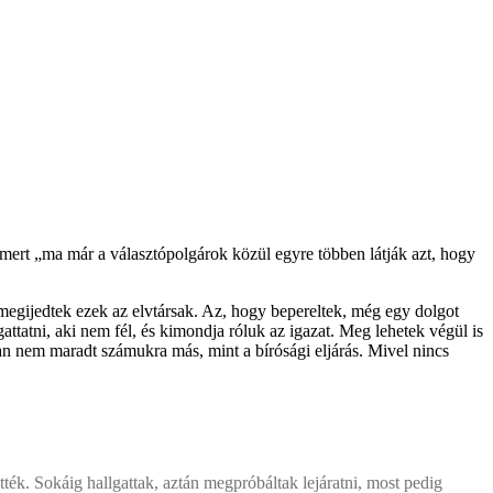
, mert „ma már a választópolgárok közül egyre többen látják azt, hogy
megijedtek ezek az elvtársak. Az, hogy bepereltek, még egy dolgot
tatni, aki nem fél, és kimondja róluk az igazat. Meg lehetek végül is
ban nem maradt számukra más, mint a bírósági eljárás. Mivel nincs
ték. Sokáig hallgattak, aztán megpróbáltak lejáratni, most pedig