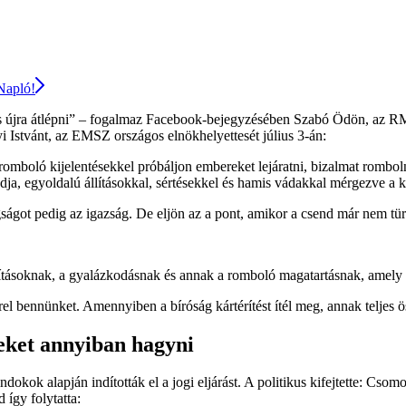
 Napló!
s újra átlépni” – fogalmaz Facebook-bejegyzésében Szabó Ödön, az R
 Istvánt, az EMSZ országos elnökhelyettesét július 3-án:
gromboló kijelentésekkel próbáljon embereket lejáratni, bizalmat romb
a, egyoldalú állításokkal, sértésekkel és hamis vádakkal mérgezve a k
ságot pedig az igazság. De eljön az a pont, amikor a csend már nem tür
lításoknak, a gyalázkodásnak és annak a romboló magatartásnak, amely 
l bennünket. Amennyiben a bíróság kártérítést ítél meg, annak teljes ö
eket annyiban hagyni
okok alapján indították el a jogi eljárást. A politikus kifejtette: Cso
így folytatta: