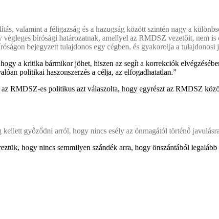
állítás, valamint a féligazság és a hazugság között szintén nagy a külön
egy végleges bírósági határozatnak, amellyel az RMDSZ vezetőit, nem is c
ságon bejegyzett tulajdonos egy cégben, és gyakorolja a tulajdonosi 
hogy a kritika bármikor jöhet, hiszen az segít a korrekciók elvégzésé
valóan politikai haszonszerzés a célja, az elfogadhatatlan.”
t, az RMDSZ-es politikus azt válaszolta, hogy egyrészt az RMDSZ közös
kellett győződni arról, hogy nincs esély az önmagától történő javulásr
eztük, hogy nincs semmilyen szándék arra, hogy önszántából legalább e