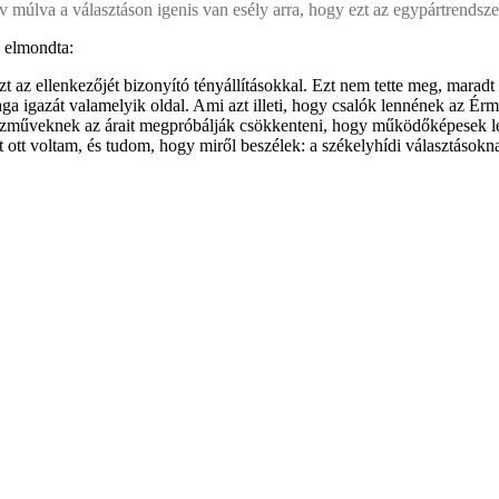
 év múlva a választáson igenis van esély arra, hogy ezt az egypártrendsz
k elmondta:
z ellenkezőjét bizonyító tényállításokkal. Ezt nem tette meg, maradt 
ga igazát valamelyik oldal. Ami azt illeti, hogy csalók lennének az Érmel
közműveknek az árait megpróbálják csökkenteni, hogy működőképesek le
ert ott voltam, és tudom, hogy miről beszélek: a székelyhídi választások