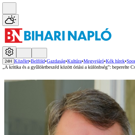
Közélet
•
Belföld
•
Gazdaság
•
Kultúra
•
Megyejáró
•
Kék hírek
•
Spor
24H
„A kritika és a gyűlöletbeszéd között óriási a különbség”: beperelt