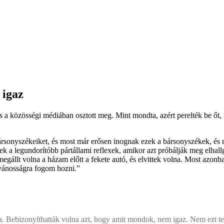
 igaz
 is a közösségi médiában osztott meg. Mint mondta, azért perelték be őt
ársonyszékeiket, és most már erősen inognak ezek a bársonyszékek, és 
 legundorítóbb pártállami reflexek, amikor azt próbálják meg elhallgat
egállt volna a házam előtt a fekete autó, és elvittek volna. Most azon
lvánosságra fogom hozni.”
a. Bebizonyíthatták volna azt, hogy amit mondok, nem igaz. Nem ezt tet