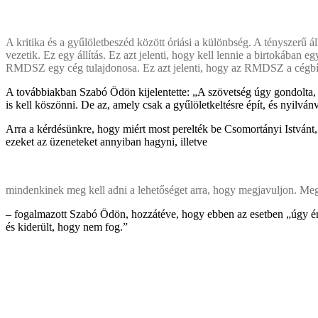
A kritika és a gyűlöletbeszéd között óriási a különbség. A tényszerű 
vezetik. Ez egy állítás. Ez azt jelenti, hogy kell lennie a birtokában 
RMDSZ egy cég tulajdonosa. Ez azt jelenti, hogy az RMDSZ a cégbíró
A továbbiakban Szabó Ödön kijelentette: „A szövetség úgy gondolta, 
is kell köszönni. De az, amely csak a gyűlöletkeltésre épít, és nyilván
Arra a kérdésünkre, hogy miért most perelték be Csomortányi István
ezeket az üzeneteket annyiban hagyni, illetve
mindenkinek meg kell adni a lehetőséget arra, hogy megjavuljon. Meg 
– fogalmazott Szabó Ödön, hozzátéve, hogy ebben az esetben „úgy ér
és kiderült, hogy nem fog.”