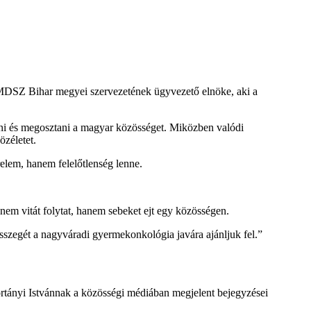
MDSZ Bihar megyei szervezetének ügyvezető elnöke, aki a
olni és megosztani a magyar közösséget. Miközben valódi
özéletet.
elem, hanem felelőtlenség lenne.
nem vitát folytat, hanem sebeket ejt egy közösségen.
sszegét a nagyváradi gyermekonkológia javára ajánljuk fel.”
mortányi Istvánnak a közösségi médiában megjelent bejegyzései