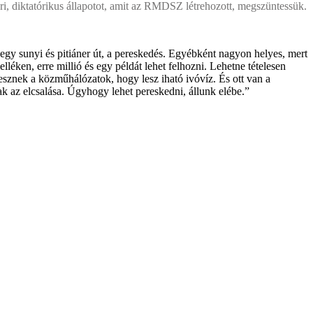
eri, diktatórikus állapotot, amit az RMDSZ létrehozott, megszüntessük.
egy sunyi és pitiáner út, a pereskedés. Egyébként nagyon helyes, mert
léken, erre millió és egy példát lehet felhozni. Lehetne tételesen
sznek a közműhálózatok, hogy lesz iható ivóvíz. És ott van a
nak az elcsalása. Úgyhogy lehet pereskedni, állunk elébe.”