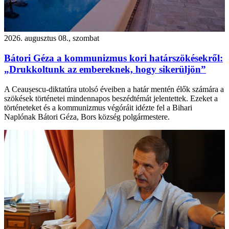
2026. augusztus 08., szombat
Bátori Géza a kommunizmus kori határszökésekről:
„Drukkoltunk az embereknek, hogy sikerüljön”
A Ceaușescu-diktatúra utolsó éveiben a határ mentén élők számára a
szökések történetei mindennapos beszédtémát jelentettek. Ezeket a
történeteket és a kommunizmus végóráit idézte fel a Bihari
Naplónak Bátori Géza, Bors község polgármestere.