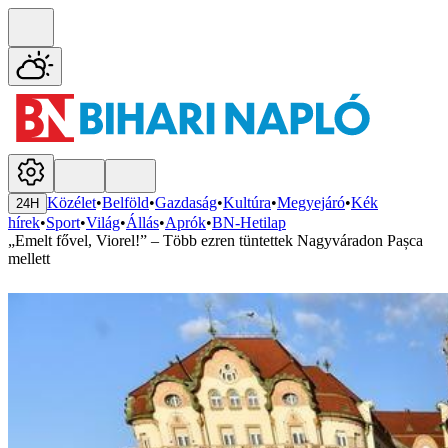
Közélet
•
Belföld
•
Gazdaság
•
Kultúra
•
Megyejáró
•
Kék
24H
hírek
•
Sport
•
Világ
•
Állás
•
Aprók
•
BN-Hetilap
„Emelt fővel, Viorel!” – Több ezren tüntettek Nagyváradon Pașca
mellett