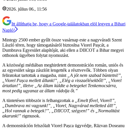
2026. július 06., 11:56
Itt állíthatja be, hogy a Google-találatokban elöl legyen a Bihari
Napló!
Mintegy 2500 ember gyűlt össze vasárnap este a nagyváradi Szent
László téren, hogy támogatásáról biztosítsa Viorel Pașcát, a
Dumbrava Egyesület alapítóját, aki ellen a DIICOT a Bihar megyei
otthonok ügyében folytat nyomozást.
A közösségi médiában meghirdetett demonstráción román, uniós és
az egyesület sárga zászlóit lengették a résztvevők. Többen olyan
feliratokat tartottak a magasba, mint
„A jót nem szabad büntetni!”,
„Viorel Pașca mellett állunk!”, „Elég a visszaélésekből!”, „Viorel
ártatlan!”, illetve „Az állam küldte a betegeket Tenkemocsárra,
most pedig ugyanaz az állam vádolja őt.”
A tüntetésen többször is felhangzottak a
„Emelt fővel, Viorel!”,
„Dumbrava mi vagyunk!”, „Viorel, Nagyvárad melletted áll!”,
„Hol vannak a betegek?”, „DIICOT, szégyen!” és „Normalitást
akarunk!”
rigmusok.
A demonstráción felszólalt Viorel Pașca ügyvédje, Răzvan Doseanu