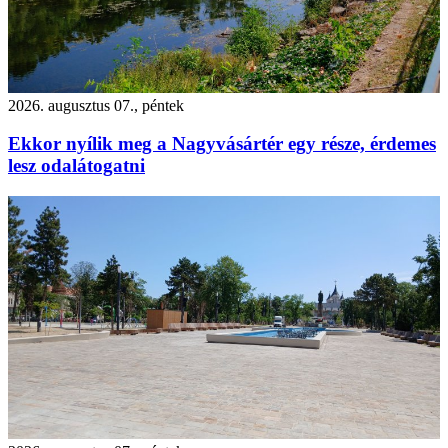
2026. augusztus 07., péntek
Ekkor nyílik meg a Nagyvásártér egy része, érdemes
lesz odalátogatni