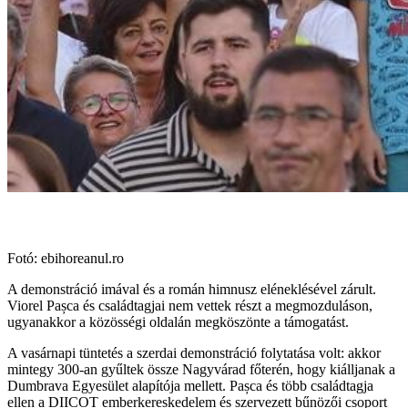
Fotó: ebihoreanul.ro
A demonstráció imával és a román himnusz eléneklésével zárult.
Viorel Pașca és családtagjai nem vettek részt a megmozduláson,
ugyanakkor a közösségi oldalán megköszönte a támogatást.
A vasárnapi tüntetés a szerdai demonstráció folytatása volt: akkor
mintegy 300-an gyűltek össze Nagyvárad főterén, hogy kiálljanak a
Dumbrava Egyesület alapítója mellett. Pașca és több családtagja
ellen a DIICOT emberkereskedelem és szervezett bűnözői csoport