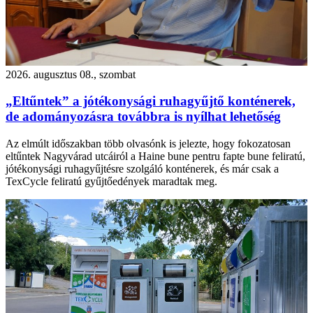
2026. augusztus 08., szombat
„Eltűntek” a jótékonysági ruhagyűjtő konténerek,
de adományozásra továbbra is nyílhat lehetőség
Az elmúlt időszakban több olvasónk is jelezte, hogy fokozatosan
eltűntek Nagyvárad utcáiról a Haine bune pentru fapte bune feliratú,
jótékonysági ruhagyűjtésre szolgáló konténerek, és már csak a
TexCycle feliratú gyűjtőedények maradtak meg.