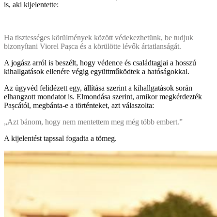
is, aki kijelentette:
Ha tisztességes körülmények között védekezhetünk, be tudjuk
bizonyítani Viorel Pașca és a körülötte lévők ártatlanságát.
A jogász arról is beszélt, hogy védence és családtagjai a hosszú
kihallgatások ellenére végig együttműködtek a hatóságokkal.
Az ügyvéd felidézett egy, állítása szerint a kihallgatások során
elhangzott mondatot is. Elmondása szerint, amikor megkérdezték
Pașcától, megbánta-e a történteket, azt válaszolta:
„Azt bánom, hogy nem mentettem meg még több embert.”
A kijelentést tapssal fogadta a tömeg.