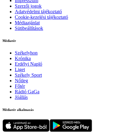
Impresszum
Szerzői jogok
Adatvédelmi tájékoztató
Cookie-kezelési tájékoztató
Médiaajánlat
Sütibeállítások
Médiatér
Székelyhon
Krónika
Erdélyi Napló
Liget
Székely Sport
Nőileg
Főtér
Rádió GaGa
Jóállás
Médiatér alkalmazás