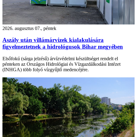
2026. augusztus 07., péntek
Aszály után villámárvizek kialakulására
figyelmeztetnek a hidrológusok Bihar megyében
Elsőfokú (sárga jelzésű) árvízvédelmi készültséget rendelt el
pénteken az Országos Hidrológiai és Vízgazdálkodási Intézet
(INHGA) több folyó vízgyűjtő medencéjére.