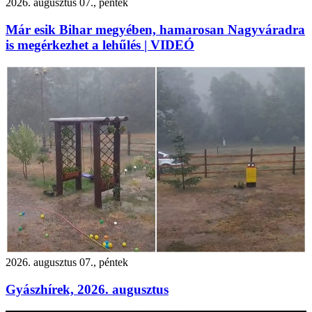
2026. augusztus 07., péntek
Már esik Bihar megyében, hamarosan Nagyváradra
is megérkezhet a lehűlés | VIDEÓ
2026. augusztus 07., péntek
Gyászhírek, 2026. augusztus