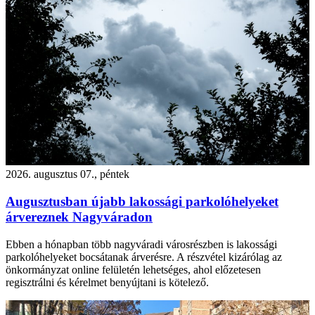
2026. augusztus 07., péntek
Augusztusban újabb lakossági parkolóhelyeket
árvereznek Nagyváradon
Ebben a hónapban több nagyváradi városrészben is lakossági
parkolóhelyeket bocsátanak árverésre. A részvétel kizárólag az
önkormányzat online felületén lehetséges, ahol előzetesen
regisztrálni és kérelmet benyújtani is kötelező.