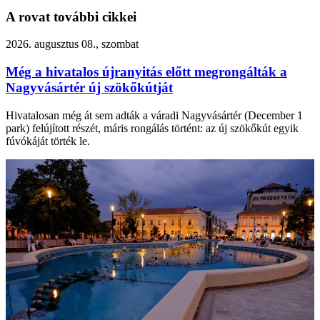
A rovat további cikkei
2026. augusztus 08., szombat
Még a hivatalos újranyitás előtt megrongálták a
Nagyvásártér új szökőkútját
Hivatalosan még át sem adták a váradi Nagyvásártér (December 1
park) felújított részét, máris rongálás történt: az új szökőkút egyik
fúvókáját törték le.