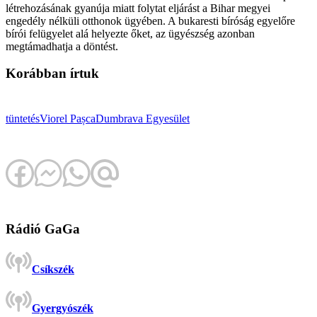
létrehozásának gyanúja miatt folytat eljárást a Bihar megyei
engedély nélküli otthonok ügyében. A bukaresti bíróság egyelőre
bírói felügyelet alá helyezte őket, az ügyészség azonban
megtámadhatja a döntést.
Korábban írtuk
tüntetés
Viorel Pașca
Dumbrava Egyesület
Rádió GaGa
Csíkszék
Gyergyószék