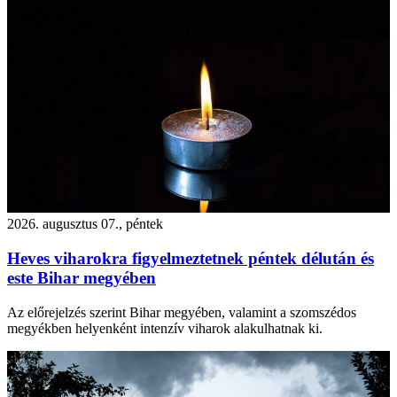
2026. augusztus 07., péntek
Heves viharokra figyelmeztetnek péntek délután és
este Bihar megyében
Az előrejelzés szerint Bihar megyében, valamint a szomszédos
megyékben helyenként intenzív viharok alakulhatnak ki.