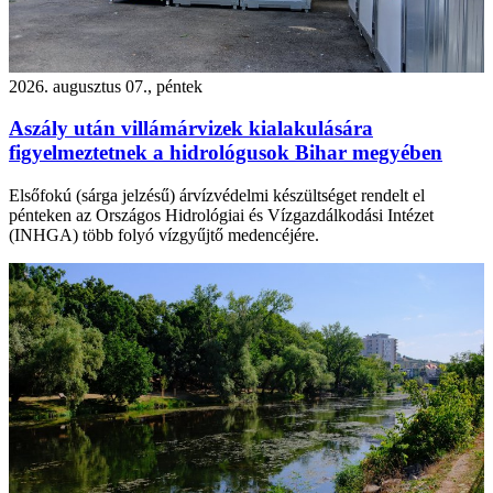
2026. augusztus 07., péntek
Aszály után villámárvizek kialakulására
figyelmeztetnek a hidrológusok Bihar megyében
Elsőfokú (sárga jelzésű) árvízvédelmi készültséget rendelt el
pénteken az Országos Hidrológiai és Vízgazdálkodási Intézet
(INHGA) több folyó vízgyűjtő medencéjére.