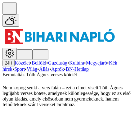
Közélet
•
Belföld
•
Gazdaság
•
Kultúra
•
Megyejáró
•
Kék
24H
hírek
•
Sport
•
Világ
•
Állás
•
Aprók
•
BN-Hetilap
Bemutatták Tóth Ágnes verses kötetét
Nem kopog senki a vers falán – ezt a címet viseli Tóth Ágnes
legújabb verses kötete, amelynek különlegessége, hogy ez az első
olyan kiadás, amely elsősorban nem gyermekeknek, hanem
felnőtteknek szánt verseket tartalmaz.