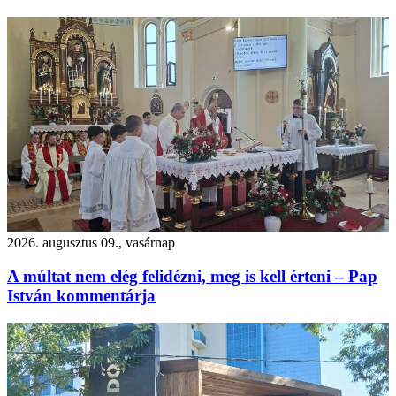
2026. augusztus 09., vasárnap
A múltat nem elég felidézni, meg is kell érteni – Pap
István kommentárja