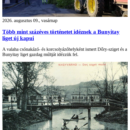
2026. augusztus 09., vasárnap
Több mint százéves történetet idéznek a Bunyitay
liget új kapui
A valaha csónakázó- és korcsolyázóhelyként ismert Dőry-sziget és a
Bunyitay liget gazdag múltját idézzük fel.