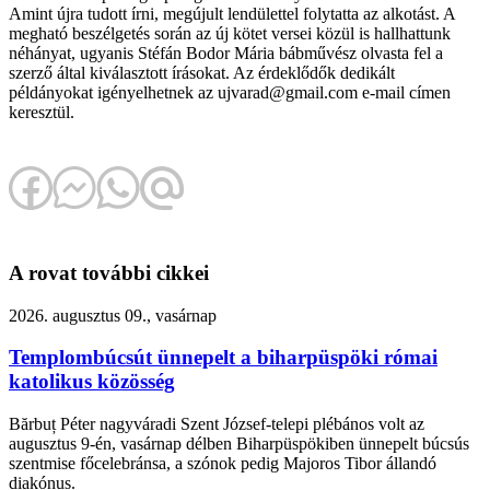
Amint újra tudott írni, megújult lendülettel folytatta az alkotást. A
megható beszélgetés során az új kötet versei közül is hallhattunk
néhányat, ugyanis Stéfán Bodor Mária bábművész olvasta fel a
szerző által kiválasztott írásokat. Az érdeklődők dedikált
példányokat igényelhetnek az ujvarad@gmail.com e-mail címen
keresztül.
A rovat további cikkei
2026. augusztus 09., vasárnap
Templombúcsút ünnepelt a biharpüspöki római
katolikus közösség
Bărbuț Péter nagyváradi Szent József-telepi plébános volt az
augusztus 9-én, vasárnap délben Biharpüspökiben ünnepelt búcsús
szentmise főcelebránsa, a szónok pedig Majoros Tibor állandó
diakónus.