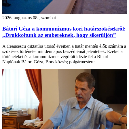
2026. augusztus 08., szombat
Bátori Géza a kommunizmus kori határszökésekről:
„Drukkoltunk az embereknek, hogy sikerüljön”
A Ceaușescu-diktatúra utolsó éveiben a határ mentén élők számára a
szökések történetei mindennapos beszédtémát jelentettek. Ezeket a
történeteket és a kommunizmus végóráit idézte fel a Bihari
Naplónak Bátori Géza, Bors község polgármestere.