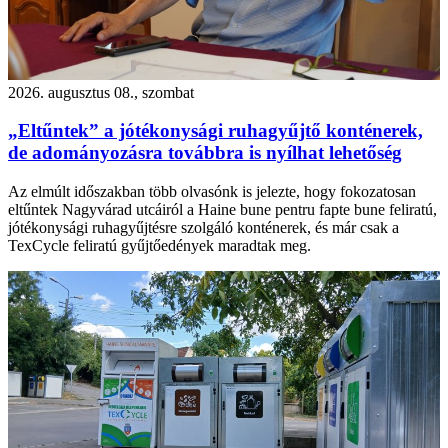
2026. augusztus 08., szombat
„Eltűntek” a jótékonysági ruhagyűjtő konténerek,
de adományozásra továbbra is nyílhat lehetőség
Az elmúlt időszakban több olvasónk is jelezte, hogy fokozatosan
eltűntek Nagyvárad utcáiról a Haine bune pentru fapte bune feliratú,
jótékonysági ruhagyűjtésre szolgáló konténerek, és már csak a
TexCycle feliratú gyűjtőedények maradtak meg.