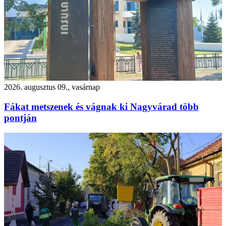
2026. augusztus 09., vasárnap
Fákat metszenek és vágnak ki Nagyvárad több
pontján