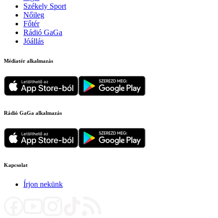
Székely Sport
Nőileg
Főtér
Rádió GaGa
Jóállás
Médiatér alkalmazás
Rádió GaGa alkalmazás
Kapcsolat
Írjon nekünk