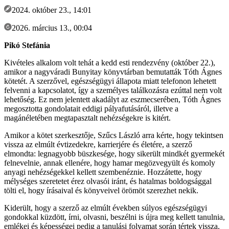
2024. október 23., 14:01
2026. március 13., 00:04
Pikó Stefánia
Kivételes alkalom volt tehát a kedd esti rendezvény (október 22.),
amikor a nagyváradi Bunyitay könyvtárban bemutatták Tóth Ágnes
kötetét. A szerzővel, egészségügyi állapota miatt telefonon lehetett
felvenni a kapcsolatot, így a személyes találkozásra ezúttal nem volt
lehetőség. Ez nem jelentett akadályt az eszmecserében, Tóth Ágnes
megosztotta gondolatait eddigi pályafutásáról, illetve a
magánéletében megtapasztalt nehézségekre is kitért.
Amikor a kötet szerkesztője, Szűcs László arra kérte, hogy tekintsen
vissza az elmúlt évtizedekre, karrierjére és életére, a szerző
elmondta: legnagyobb büszkesége, hogy sikerült mindkét gyermekét
felnevelnie, annak ellenére, hogy hamar megözvegyült és komoly
anyagi nehézségekkel kellett szembenéznie. Hozzátette, hogy
mélységes szeretetet érez olvasói iránt, és hatalmas boldogsággal
tölti el, hogy írásaival és könyveivel örömöt szerezhet nekik.
Kiderült, hogy a szerző az elmúlt években súlyos egészségügyi
gondokkal küzdött, írni, olvasni, beszélni is újra meg kellett tanulnia,
emlékei és képességei pedig a tanulási folyamat során tértek vissza.