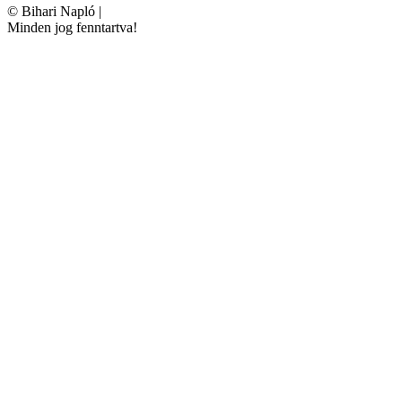
©
Bihari Napló
|
Minden jog fenntartva!