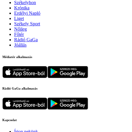
Székelyhon
Krónika
Erdélyi Napló
Liget
Székely Sport
Nőileg
Főtér
Rádió GaGa
Jóállás
Médiatér alkalmazás
Rádió GaGa alkalmazás
Kapcsolat
Írjon nekünk