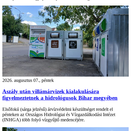
2026. augusztus 07., péntek
Aszály után villámárvizek kialakulására
figyelmeztetnek a hidrológusok Bihar megyében
Elsőfokú (sárga jelzésű) árvízvédelmi készültséget rendelt el
pénteken az Országos Hidrológiai és Vízgazdálkodási Intézet
(INHGA) több folyó vízgyűjtő medencéjére.