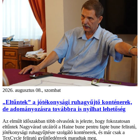
2026. augusztus 08., szombat
„Eltűntek” a jótékonysági ruhagyűjtő konténerek,
de adományozásra továbbra is nyílhat lehetőség
Az elmúlt időszakban több olvasónk is jelezte, hogy fokozatosan
eltűntek Nagyvárad utcáiról a Haine bune pentru fapte bune feliratú,
jótékonysági ruhagyűjtésre szolgáló konténerek, és már csak a
TexCycle feliratú gyűjtőedények maradtak meg.