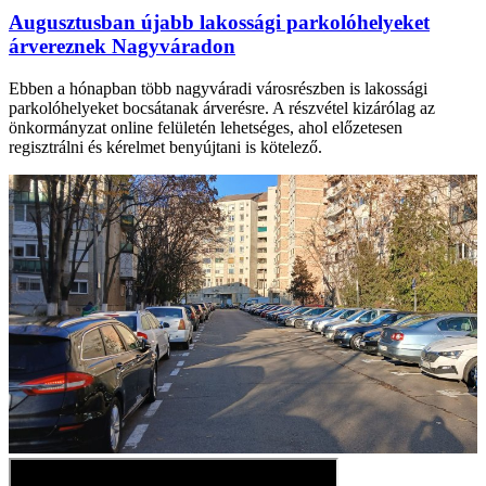
Augusztusban újabb lakossági parkolóhelyeket
árvereznek Nagyváradon
Ebben a hónapban több nagyváradi városrészben is lakossági
parkolóhelyeket bocsátanak árverésre. A részvétel kizárólag az
önkormányzat online felületén lehetséges, ahol előzetesen
regisztrálni és kérelmet benyújtani is kötelező.