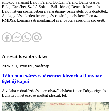
elnököt, valamint Balog Ferenc, Bogdán Ferenc, Bunta Gáspár,
Balog Erzsébet, Szabó Zoltán, Balla József, Benedek István és
Balog István személyében a választmány összetételéről is döntöttek.
A közgyűlés kötetlen beszélgetéssel zárult, mely keretében az
RMDSZ kormányzati munkájáról és a jövőtervezésről is szó esett.
A rovat további cikkei
2026. augusztus 09., vasárnap
Több mint százéves történetet idéznek a Bunyitay
liget új kapui
A valaha csónakázó- és korcsolyázóhelyként ismert Dőry-sziget és a
Bunyitay liget gazdag múltját idézzük fel.