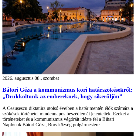
2026. augusztus 08., szombat
Bátori Géza a kommunizmus kori határszökésekről:
„Drukkoltunk az embereknek, hogy sikerüljön”
A Ceaușescu-diktatúra utolsó éveiben a határ mentén élők számára a
szökések történetei mindennapos beszédtémát jelentettek. Ezeket a
történeteket és a kommunizmus végóráit idézte fel a Bihari
Naplónak Bátori Géza, Bors község polgármestere.