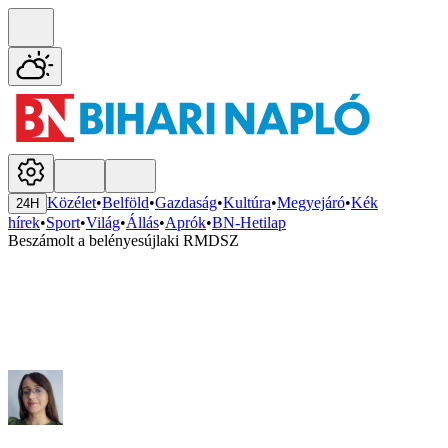
Közélet
•
Belföld
•
Gazdaság
•
Kultúra
•
Megyejáró
•
Kék
24H
hírek
•
Sport
•
Világ
•
Állás
•
Aprók
•
BN-Hetilap
Beszámolt a belényesújlaki RMDSZ