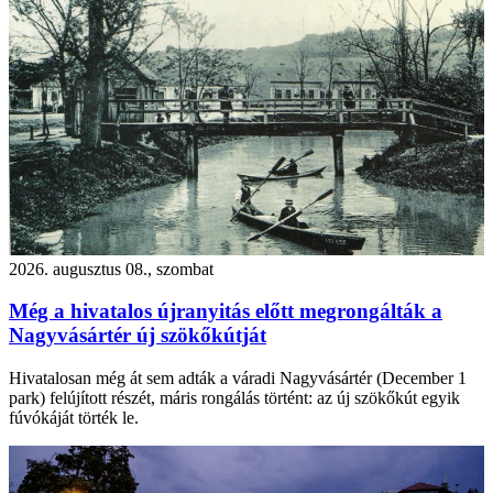
2026. augusztus 08., szombat
Még a hivatalos újranyitás előtt megrongálták a
Nagyvásártér új szökőkútját
Hivatalosan még át sem adták a váradi Nagyvásártér (December 1
park) felújított részét, máris rongálás történt: az új szökőkút egyik
fúvókáját törték le.