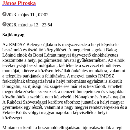
János Piroska
2023. május 11., 07:02
2026. március 12., 23:54
Sajtóanyag
Az RMDSZ Belényesújlakon is megszervezte a helyi képviselet
beszámoló és tisztújító közgyűlését. A megjelent tagokat Balog
Lóránd elnök és Borsi Lóránt megyei ügyvezető elnökhelyettes
köszöntötte a helyi polgármesteri hivatal gyűléstermében. Az elnök,
tevékenységi beszámolójában, kiértékelte a szervezet elmúlt éves
munkáját, kitérve a közösen felvállalt önkéntes munkákra, valamint
a település parkjának a felújítására. A megyei tanács RMDSZ
frakciójának támogatásával a helyi református egyházat is sikerült
támogatni, az ifjúsági ház szigetelése már el is kezdődött. Emellett
megemlékezéseket szerveztek a nemzeti ünnepeinken és virágokkal
köszöntötték a szebbik nem képviselőit Nőnapkor és Anyák napján.
A Rákóczi Szövetséggel karöltve táborhoz juttatták a helyi magyar
gyermekek egy részét, valamint a nagy megyei rendezvényeken és a
Fekete Körös völgyi magyar napokon képviselték a helyi
közösséget.
Miután sor került a beszámoló elfogadására újraválasztották a régi