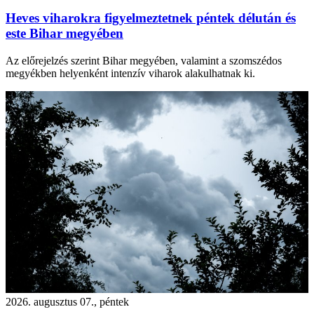
Heves viharokra figyelmeztetnek péntek délután és
este Bihar megyében
Az előrejelzés szerint Bihar megyében, valamint a szomszédos
megyékben helyenként intenzív viharok alakulhatnak ki.
2026. augusztus 07., péntek