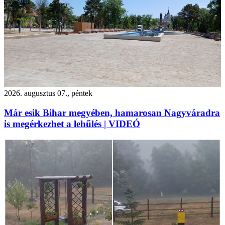
2026. augusztus 07., péntek
Már esik Bihar megyében, hamarosan Nagyváradra
is megérkezhet a lehűlés | VIDEÓ