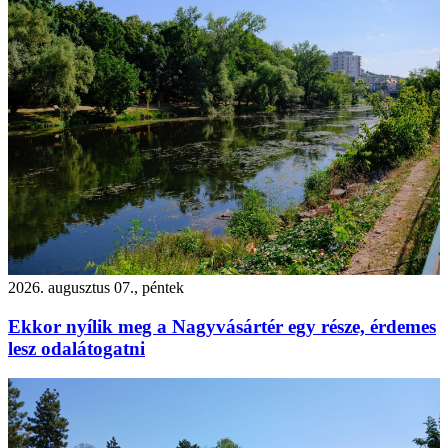
2026. augusztus 07., péntek
Ekkor nyílik meg a Nagyvásártér egy része, érdemes
lesz odalátogatni