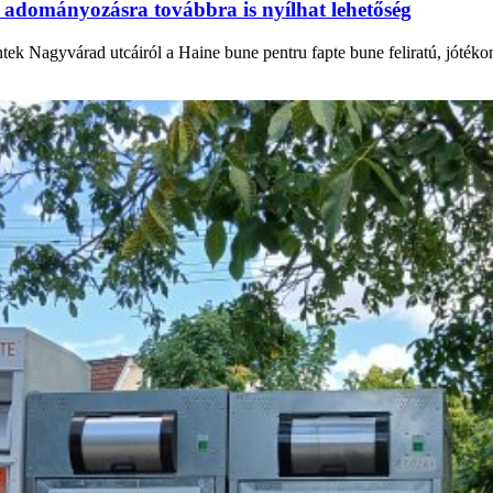
 adományozásra továbbra is nyílhat lehetőség
ntek Nagyvárad utcáiról a Haine bune pentru fapte bune feliratú, jóték