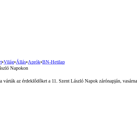
t
•
Világ
•
Állás
•
Aprók
•
BN-Hetilap
László Napokon
 várták az érdeklődőket a 11. Szent László Napok zárónapján, vasárnap