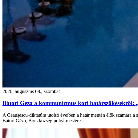
2026. augusztus 08., szombat
Bátori Géza a kommunizmus kori határszökésekről: 
A Ceaușescu-diktatúra utolsó éveiben a határ mentén élők számára a s
Bátori Géza, Bors község polgármestere.