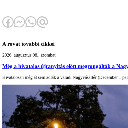
A rovat további cikkei
2026. augusztus 08., szombat
Még a hivatalos újranyitás előtt megrongálták a Nagy
Hivatalosan még át sem adták a váradi Nagyvásártér (December 1 park) f