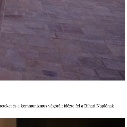
éneteket és a kommunizmus végóráit idézte fel a Bihari Naplónak