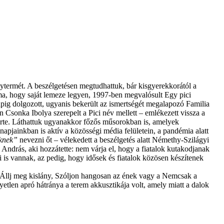
ytermét. A beszélgetésen megtudhattuk, bár kisgyerekkorától a
lma, hogy saját lemeze legyen, 1997-ben megvalósult Egy pici
ig dolgozott, ugyanis bekerült az ismertségét megalapozó Familia
 Csonka Ibolya szerepelt a Pici név mellett – emlékezett vissza a
erte. Láthattuk ugyanakkor főzős műsorokban is, amelyek
 napjainkban is aktív a közösségi média felületein, a pandémia alatt
eknek”
nevezni őt – vélekedett a beszélgetés alatt Némethy-Szilágyi
 András, aki hozzátette: nem várja el, hogy a fiatalok kutakodjanak
 is vannak, az pedig, hogy idősek és fiatalok közösen készítenek
ok, Állj meg kislány, Szóljon hangosan az ének vagy a Nemcsak a
etlen apró hátránya a terem akkusztikája volt, amely miatt a dalok