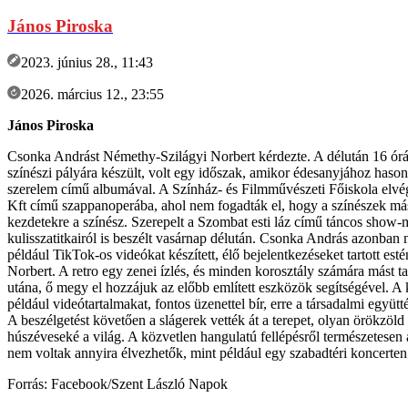
János Piroska
2023. június 28., 11:43
2026. március 12., 23:55
János Piroska
Csonka Andrást Némethy-Szilágyi Norbert kérdezte. A délután 16 órát
színészi pályára készült, volt egy időszak, amikor édesanyjához haso
szerelem című albumával. A Színház- és Filmművészeti Főiskola elvé
Kft című szappanoperába, ahol nem fogadták el, hogy a színészek másho
kezdetekre a színész. Szerepelt a Szombat esti láz című táncos sho
kulisszatitkairól is beszélt vasárnap délután. Csonka András azonban n
például TikTok-os videókat készített, élő bejelentkezéseket tartott es
Norbert. A retro egy zenei ízlés, és minden korosztály számára mást t
utána, ő megy el hozzájuk az előbb említett eszközök segítségével. A
például videótartalmakat, fontos üzenettel bír, erre a társadalmi együtt
A beszélgetést követően a slágerek vették át a terepet, olyan örökzöl
húszéveseké a világ. A közvetlen hangulatú fellépésről természetesen 
nem voltak annyira élvezhetők, mint például egy szabadtéri koncerten
Forrás: Facebook/Szent László Napok