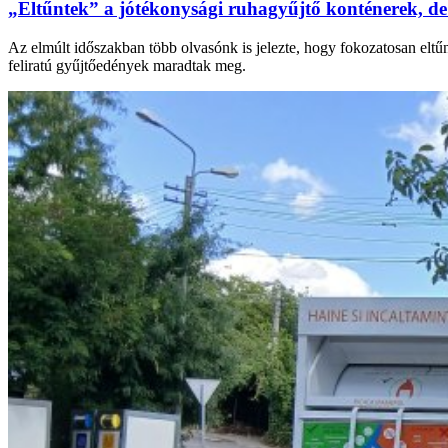
„Eltűntek” a jótékonysági ruhagyűjtő konténerek, de
Az elmúlt időszakban több olvasónk is jelezte, hogy fokozatosan eltű
feliratú gyűjtőedények maradtak meg.