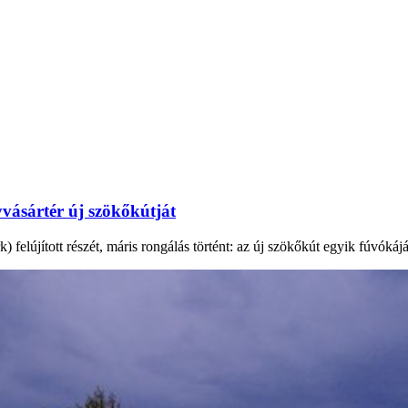
vásártér új szökőkútját
elújított részét, máris rongálás történt: az új szökőkút egyik fúvókáját