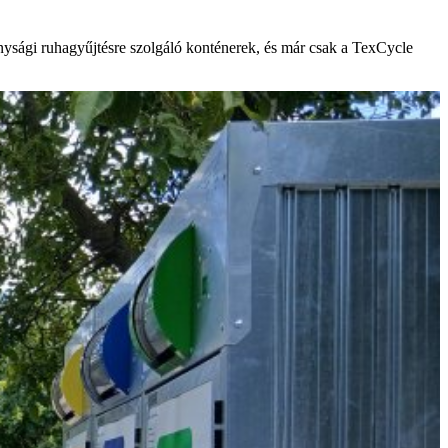
onysági ruhagyűjtésre szolgáló konténerek, és már csak a TexCycle