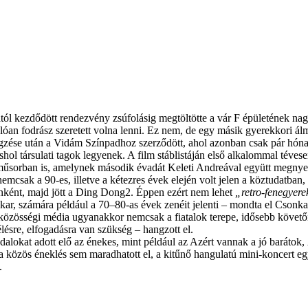
ól kezdődött rendezvény zsúfolásig megtöltötte a vár F épületének nag
nlóan fodrász szeretett volna lenni. Ez nem, de egy másik gyerekkori á
gzése után a Vidám Színpadhoz szerződött, ahol azonban csak pár hónap
l társulati tagok legyenek. A film stáblistáján első alkalommal tévesen
w-műsorban is, amelynek második évadát Keleti Andreával együtt megny
emcsak a 90-es, illetve a kétezres évek elején volt jelen a köztudatban,
ténként, majd jött a Ding Dong2. Éppen ezért nem lehet
„retro-fenegyer
akar, számára például a 70–80-as évek zenéit jelenti – mondta el Csonka
 közösségi média ugyanakkor nemcsak a fiatalok terepe, idősebb követői
élésre, elfogadásra van szükség – hangzott el.
d dalokat adott elő az énekes, mint például az Azért vannak a jó barát
a közös éneklés sem maradhatott el, a kitűnő hangulatú mini-koncert egy
.