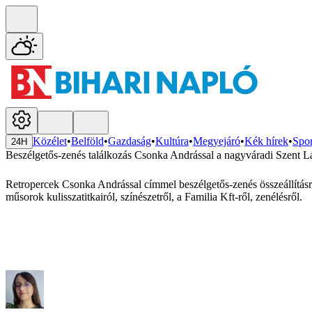
Közélet
•
Belföld
•
Gazdaság
•
Kultúra
•
Megyejáró
•
Kék hírek
•
Spor
24H
Beszélgetős-zenés találkozás Csonka Andrással a nagyváradi Szent 
Retropercek Csonka Andrással címmel beszélgetős-zenés összeállításra
műsorok kulisszatitkairól, színészetről, a Familia Kft-ről, zenélésről.