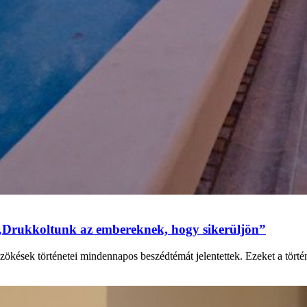
„Drukkoltunk az embereknek, hogy sikerüljön”
zökések történetei mindennapos beszédtémát jelentettek. Ezeket a tört