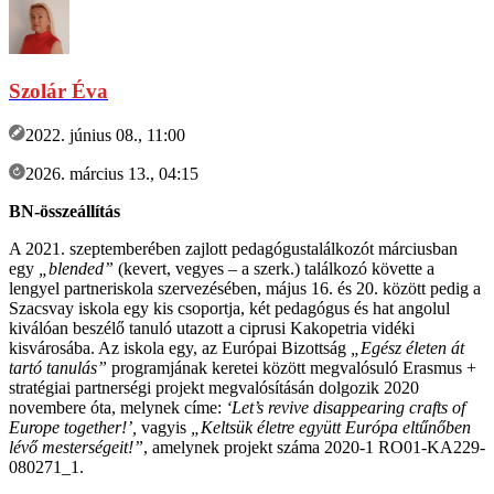
Szolár Éva
2022. június 08., 11:00
2026. március 13., 04:15
BN-összeállítás
A 2021. szeptemberében zajlott pedagógustalálkozót márciusban
egy
„blended”
(kevert, vegyes – a szerk.) találkozó követte a
lengyel partneriskola szervezésében, május 16. és 20. között pedig a
Szacsvay iskola egy kis csoportja, két pedagógus és hat angolul
kiválóan beszélő tanuló utazott a ciprusi Kakopetria vidéki
kisvárosába. Az iskola egy, az Európai Bizottság
„Egész életen át
tartó tanulás”
programjának keretei között megvalósuló Erasmus +
stratégiai partnerségi projekt megvalósításán dolgozik 2020
novembere óta, melynek címe:
‘Let’s revive disappearing crafts of
Europe together!’,
vagyis
„Keltsük életre együtt Európa eltűnőben
lévő mesterségeit!”
, amelynek projekt száma 2020-1 RO01-KA229-
080271_1.