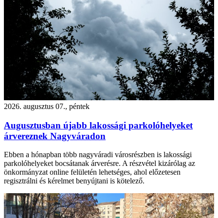
2026. augusztus 07., péntek
Augusztusban újabb lakossági parkolóhelyeket
árvereznek Nagyváradon
Ebben a hónapban több nagyváradi városrészben is lakossági
parkolóhelyeket bocsátanak árverésre. A részvétel kizárólag az
önkormányzat online felületén lehetséges, ahol előzetesen
regisztrálni és kérelmet benyújtani is kötelező.