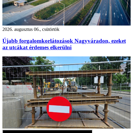
2026. augusztus 06., csütörtök
Újabb forgalomkorlátozások Nagyváradon, ezeket
az utcákat érdemes elkerülni