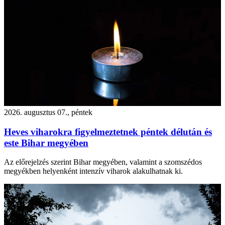
2026. augusztus 07., péntek
Heves viharokra figyelmeztetnek péntek délután és
este Bihar megyében
Az előrejelzés szerint Bihar megyében, valamint a szomszédos
megyékben helyenként intenzív viharok alakulhatnak ki.