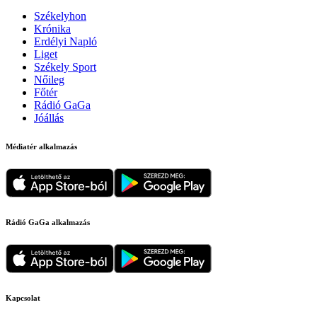
Székelyhon
Krónika
Erdélyi Napló
Liget
Székely Sport
Nőileg
Főtér
Rádió GaGa
Jóállás
Médiatér alkalmazás
Rádió GaGa alkalmazás
Kapcsolat