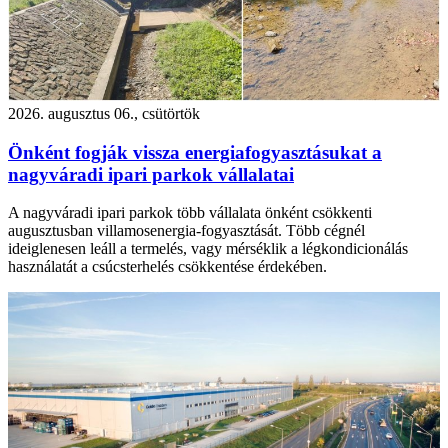
2026. augusztus 06., csütörtök
Önként fogják vissza energiafogyasztásukat a
nagyváradi ipari parkok vállalatai
A nagyváradi ipari parkok több vállalata önként csökkenti
augusztusban villamosenergia-fogyasztását. Több cégnél
ideiglenesen leáll a termelés, vagy mérséklik a légkondicionálás
használatát a csúcsterhelés csökkentése érdekében.