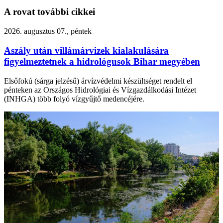
A rovat további cikkei
2026. augusztus 07., péntek
Aszály után villámárvizek kialakulására
figyelmeztetnek a hidrológusok Bihar megyében
Elsőfokú (sárga jelzésű) árvízvédelmi készültséget rendelt el
pénteken az Országos Hidrológiai és Vízgazdálkodási Intézet
(INHGA) több folyó vízgyűjtő medencéjére.