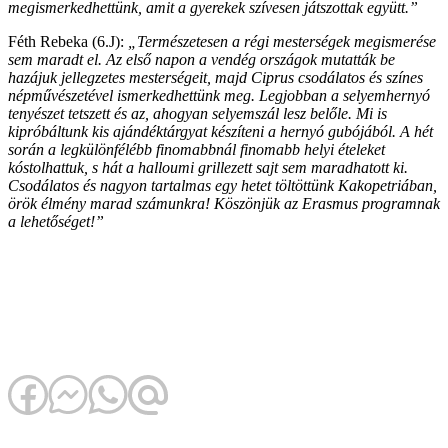
megismerkedhettünk, amit a gyerekek szívesen játszottak együtt.”
Féth Rebeka (6.J):
„Természetesen a régi mesterségek megismerése
sem maradt el. Az első napon a vendég országok mutatták be
hazájuk jellegzetes mesterségeit, majd Ciprus csodálatos és színes
népművészetével ismerkedhettünk meg. Legjobban a selyemhernyó
tenyészet tetszett és az, ahogyan selyemszál lesz belőle. Mi is
kipróbáltunk kis ajándéktárgyat készíteni a hernyó gubójából. A hét
során a legkülönfélébb finomabbnál finomabb helyi ételeket
kóstolhattuk, s hát a halloumi grillezett sajt sem maradhatott ki.
Csodálatos és nagyon tartalmas egy hetet töltöttünk Kakopetriában,
örök élmény marad számunkra! Köszönjük az Erasmus programnak
a lehetőséget!”