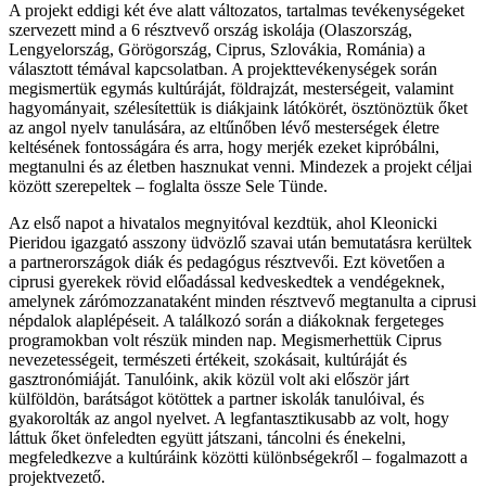
A projekt eddigi két éve alatt változatos, tartalmas tevékenységeket
szervezett mind a 6 résztvevő ország iskolája (Olaszország,
Lengyelország, Görögország, Ciprus, Szlovákia, Románia) a
választott témával kapcsolatban. A projekttevékenységek során
megismertük egymás kultúráját, földrajzát, mesterségeit, valamint
hagyományait, szélesítettük is diákjaink látókörét, ösztönöztük őket
az angol nyelv tanulására, az eltűnőben lévő mesterségek életre
keltésének fontosságára és arra, hogy merjék ezeket kipróbálni,
megtanulni és az életben hasznukat venni. Mindezek a projekt céljai
között szerepeltek – foglalta össze Sele Tünde.
Az első napot a hivatalos megnyitóval kezdtük, ahol Kleonicki
Pieridou igazgató asszony üdvözlő szavai után bemutatásra kerültek
a partnerországok diák és pedagógus résztvevői. Ezt követően a
ciprusi gyerekek rövid előadással kedveskedtek a vendégeknek,
amelynek zárómozzanataként minden résztvevő megtanulta a ciprusi
népdalok alaplépéseit. A találkozó során a diákoknak fergeteges
programokban volt részük minden nap. Megismerhettük Ciprus
nevezetességeit, természeti értékeit, szokásait, kultúráját és
gasztronómiáját. Tanulóink, akik közül volt aki először járt
külföldön, barátságot kötöttek a partner iskolák tanulóival, és
gyakorolták az angol nyelvet. A legfantasztikusabb az volt, hogy
láttuk őket önfeledten együtt játszani, táncolni és énekelni,
megfeledkezve a kultúráink közötti különbségekről – fogalmazott a
projektvezető.