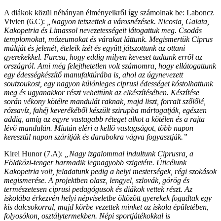
A diákok közül néhányan élményeikről így számolnak be: Laboncz
Vivien (6.C):
„Nagyon tetszettek a városnézések. Nicosia, Galata,
Kakopetria és Limassol nevezetességeit látogattuk meg. Csodás
templomokat, múzeumokat és várakat láttunk. Megismertük Ciprus
múltját és jelenét, ételeik ízét és együtt játszottunk az ottani
gyerekekkel. Furcsa, hogy eddig milyen keveset tudtunk erről az
országról. Ami még felejthetetlen volt számomra, hogy ellátogattunk
egy édességkészítő manufaktúrába is, ahol az úgynevezett
soutzoukost, egy nagyon különleges ciprusi édességet kóstolhattunk
meg és ugyanakkor részt vehettünk az elkészítésében. Készítése
során vékony kötélre mandulát raknak, majd liszt, forralt szőlőlé,
rózsavíz, fahéj keverékéből készült szirupba mártogatják, egészen
addig, amíg az egyre vastagabb réteget alkot a kötélen és a rajta
lévő mandulán. Miután eléri a kellő vastagságot, több napon
keresztül napon szárítják és darabokra vágva fogyasztják.”
Kirei Hunor (7.A):
„Nagy izgalommal indultunk Ciprusra, a
Földközi-tenger harmadik legnagyobb szigetére. Úticélunk
Kakopetria volt, feladatunk pedig a helyi mesterségek, régi szokások
megismerése. A projektben olasz, lengyel, szlovák, görög és
természetesen ciprusi pedagógusok és diákok vettek részt. Az
iskolába érkezvén helyi népviseletbe öltözött gyerekek fogadtak egy
kis dalcsokorral, majd körbe vezettek minket az iskola épületében,
folyosókon, osztálytermekben. Népi sportjátékokkal is