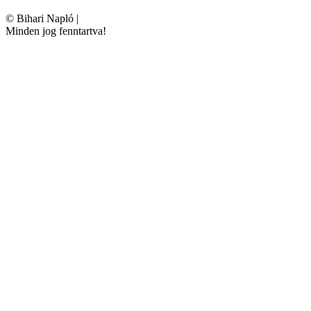
©
Bihari Napló
|
Minden jog fenntartva!