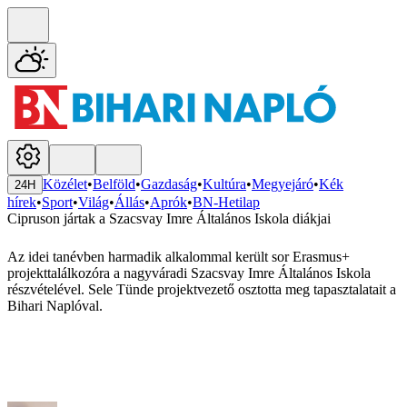
Közélet
•
Belföld
•
Gazdaság
•
Kultúra
•
Megyejáró
•
Kék
24H
hírek
•
Sport
•
Világ
•
Állás
•
Aprók
•
BN-Hetilap
Cipruson jártak a Szacsvay Imre Általános Iskola diákjai
Az idei tanévben harmadik alkalommal került sor Erasmus+
projekttalálkozóra a nagyváradi Szacsvay Imre Általános Iskola
részvételével. Sele Tünde projektvezető osztotta meg tapasztalatait a
Bihari Naplóval.