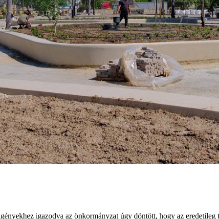
gényekhez igazodva az önkormányzat úgy döntött, hogy az eredetileg te