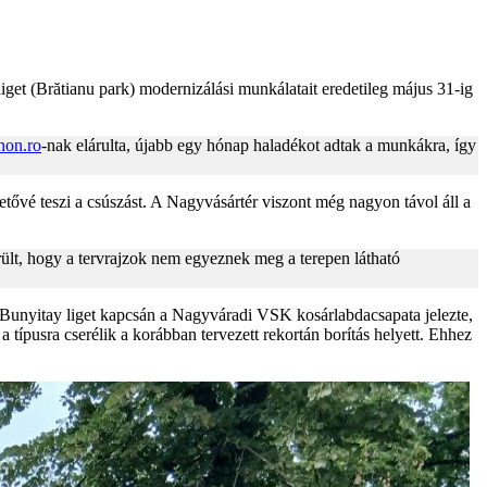
get (Brătianu park) modernizálási munkálatait eredetileg május 31-ig
hon.ro
-nak elárulta, újabb egy hónap haladékot adtak a munkákra, így
ővé teszi a csúszást. A Nagyvásártér viszont még nagyon távol áll a
erült, hogy a tervrajzok nem egyeznek meg a terepen látható
. A Bunyitay liget kapcsán a Nagyváradi VSK kosárlabdacsapata jelezte,
típusra cserélik a korábban tervezett rekortán borítás helyett. Ehhez