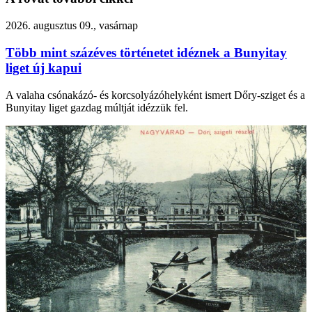
2026. augusztus 09., vasárnap
Több mint százéves történetet idéznek a Bunyitay
liget új kapui
A valaha csónakázó- és korcsolyázóhelyként ismert Dőry-sziget és a
Bunyitay liget gazdag múltját idézzük fel.