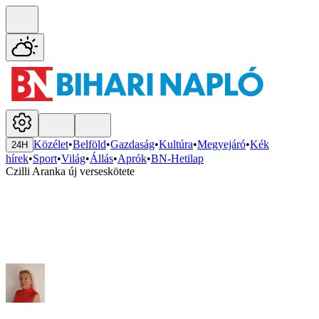
Közélet
•
Belföld
•
Gazdaság
•
Kultúra
•
Megyejáró
•
Kék
24H
hírek
•
Sport
•
Világ
•
Állás
•
Aprók
•
BN-Hetilap
Czilli Aranka új verseskötete