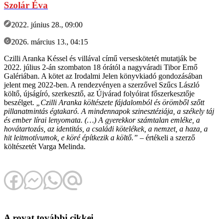
Szolár Éva
2022. június 28., 09:00
2026. március 13., 04:15
Czilli Aranka Késsel és villával című verseskötetét mutatják be
2022. július 2-án szombaton 18 órától a nagyváradi Tibor Ernő
Galériában. A kötet az Irodalmi Jelen könyvkiadó gondozásában
jelent meg 2022-ben. A rendezvényen a szerzővel Szűcs László
költő, újságíró, szerkesztő, az Újvárad folyóirat főszerkesztője
beszélget.
„Czilli Aranka költészete fájdalomból és örömből szőtt
pillanatmintás égtakaró. A mindennapok szinesztéziája, a székely táj
és ember lírai lenyomata. (…) A gyerekkor számtalan emléke, a
hovátartozás, az identitás, a családi kötelékek, a nemzet, a haza, a
hit leitmotívumok, e köré építkezik a költő.”
– értékeli a szerző
költészetét Varga Melinda.
A rovat további cikkei