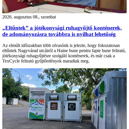
2026. augusztus 08., szombat
„Eltűntek” a jótékonysági ruhagyűjtő konténerek,
de adományozásra továbbra is nyílhat lehetőség
Az elmúlt időszakban több olvasónk is jelezte, hogy fokozatosan
eltűntek Nagyvárad utcáiról a Haine bune pentru fapte bune feliratú,
jótékonysági ruhagyűjtésre szolgáló konténerek, és már csak a
TexCycle feliratú gyűjtőedények maradtak meg.