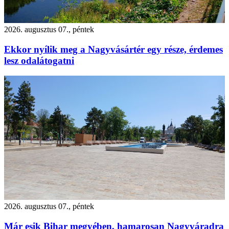
2026. augusztus 07., péntek
Ekkor nyílik meg a Nagyvásártér egy része, érdemes
lesz odalátogatni
2026. augusztus 07., péntek
Már esik Bihar megyében, hamarosan Nagyváradra