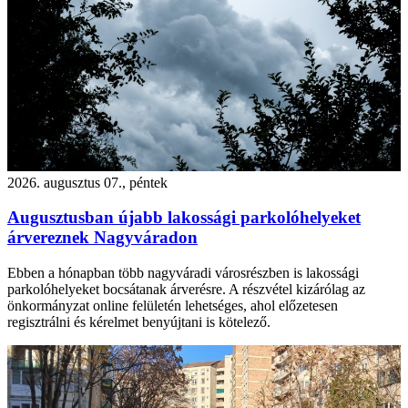
2026. augusztus 07., péntek
Augusztusban újabb lakossági parkolóhelyeket
árvereznek Nagyváradon
Ebben a hónapban több nagyváradi városrészben is lakossági
parkolóhelyeket bocsátanak árverésre. A részvétel kizárólag az
önkormányzat online felületén lehetséges, ahol előzetesen
regisztrálni és kérelmet benyújtani is kötelező.