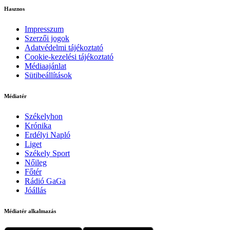
Hasznos
Impresszum
Szerzői jogok
Adatvédelmi tájékoztató
Cookie-kezelési tájékoztató
Médiaajánlat
Sütibeállítások
Médiatér
Székelyhon
Krónika
Erdélyi Napló
Liget
Székely Sport
Nőileg
Főtér
Rádió GaGa
Jóállás
Médiatér alkalmazás