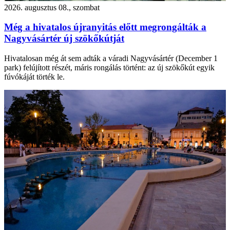
2026. augusztus 08., szombat
Még a hivatalos újranyitás előtt megrongálták a
Nagyvásártér új szökőkútját
Hivatalosan még át sem adták a váradi Nagyvásártér (December 1
park) felújított részét, máris rongálás történt: az új szökőkút egyik
fúvókáját törték le.