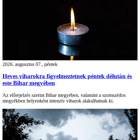
2026. augusztus 07., péntek
Heves viharokra figyelmeztetnek péntek délután és
este Bihar megyében
Az előrejelzés szerint Bihar megyében, valamint a szomszédos
megyékben helyenként intenzív viharok alakulhatnak ki.