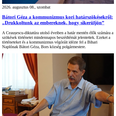
2026. augusztus 08., szombat
Bátori Géza a kommunizmus kori határszökésekről:
„Drukkoltunk az embereknek, hogy sikerüljön”
A Ceaușescu-diktatúra utolsó éveiben a határ mentén élők számára a
szökések történetei mindennapos beszédtémát jelentettek. Ezeket a
történeteket és a kommunizmus végóráit idézte fel a Bihari
Naplónak Bátori Géza, Bors község polgármestere.