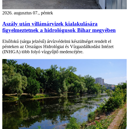
2026. augusztus 07., péntek
Aszály után villámárvizek kialakulására
figyelmeztetnek a hidrológusok Bihar megyében
Elsőfokú (sárga jelzésű) árvízvédelmi készültséget rendelt el
pénteken az Országos Hidrológiai és Vízgazdálkodási Intézet
(INHGA) több folyó vízgyűjtő medencéjére.