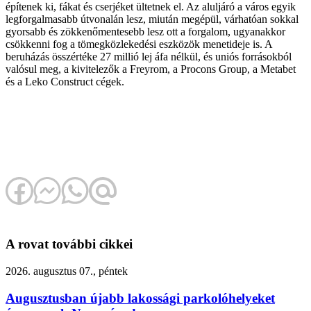
építenek ki, fákat és cserjéket ültetnek el. Az aluljáró a város egyik
legforgalmasabb útvonalán lesz, miután megépül, várhatóan sokkal
gyorsabb és zökkenőmentesebb lesz ott a forgalom, ugyanakkor
csökkenni fog a tömegközlekedési eszközök menetideje is. A
beruházás összértéke 27 millió lej áfa nélkül, és uniós forrásokból
valósul meg, a kivitelezők a Freyrom, a Procons Group, a Metabet
és a Leko Construct cégek.
A rovat további cikkei
2026. augusztus 07., péntek
Augusztusban újabb lakossági parkolóhelyeket