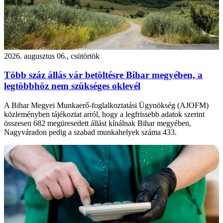
2026. augusztus 06., csütörtök
Több száz állás vár betöltésre Bihar megyében, a
legtöbbhöz nem szükséges oklevél
A Bihar Megyei Munkaerő-foglalkoztatási Ügynökség (AJOFM)
közleményben tájékoztat arról, hogy a legfrissebb adatok szerint
összesen 682 megüresedett állást kínálnak Bihar megyében,
Nagyváradon pedig a szabad munkahelyek száma 433.