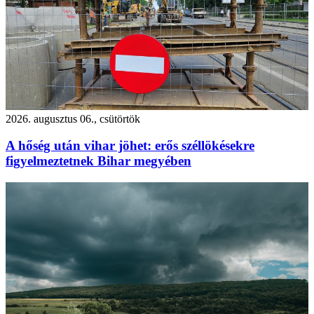
2026. augusztus 06., csütörtök
A hőség után vihar jöhet: erős széllökésekre
figyelmeztetnek Bihar megyében