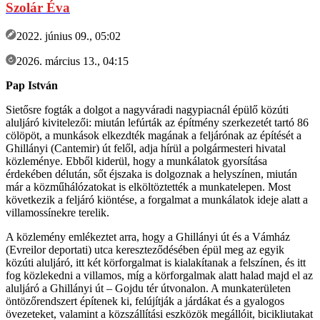
Szolár Éva
2022. június 09., 05:02
2026. március 13., 04:15
Pap István
Sietősre fogták a dolgot a nagyváradi nagypiacnál épülő közúti
aluljáró kivitelezői: miután lefúrták az építmény szerkezetét tartó 86
cölöpöt, a munkások elkezdték magának a feljárónak az építését a
Ghillányi (Cantemir) út felől, adja hírül a polgármesteri hivatal
közleménye. Ebből kiderül, hogy a munkálatok gyorsítása
érdekében délután, sőt éjszaka is dolgoznak a helyszínen, miután
már a közműhálózatokat is elköltöztették a munkatelepen. Most
következik a feljáró kiöntése, a forgalmat a munkálatok ideje alatt a
villamossínekre terelik.
A közlemény emlékeztet arra, hogy a Ghillányi út és a Vámház
(Evreilor deportati) utca kereszteződésében épül meg az egyik
közúti aluljáró, itt két körforgalmat is kialakítanak a felszínen, és itt
fog közlekedni a villamos, míg a körforgalmak alatt halad majd el az
aluljáró a Ghillányi út – Gojdu tér útvonalon. A munkaterületen
öntözőrendszert építenek ki, felújítják a járdákat és a gyalogos
övezeteket, valamint a közszállítási eszközök megállóit, bicikliutakat