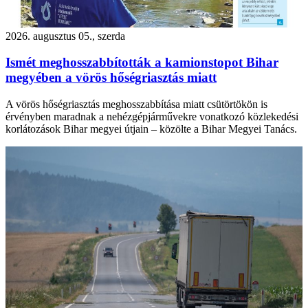
2026. augusztus 05., szerda
Ismét meghosszabbították a kamionstopot Bihar
megyében a vörös hőségriasztás miatt
A vörös hőségriasztás meghosszabbítása miatt csütörtökön is
érvényben maradnak a nehézgépjárművekre vonatkozó közlekedési
korlátozások Bihar megyei útjain – közölte a Bihar Megyei Tanács.