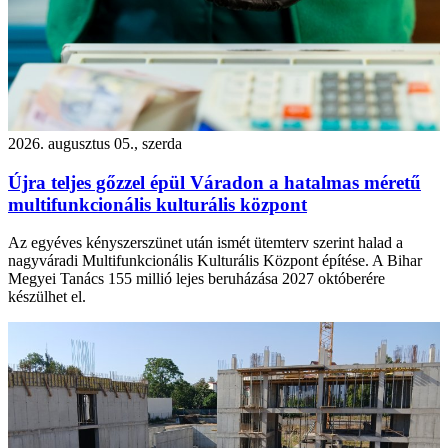
2026. augusztus 05., szerda
Újra teljes gőzzel épül Váradon a hatalmas méretű
multifunkcionális kulturális központ
Az egyéves kényszerszünet után ismét ütemterv szerint halad a
nagyváradi Multifunkcionális Kulturális Központ építése. A Bihar
Megyei Tanács 155 millió lejes beruházása 2027 októberére
készülhet el.