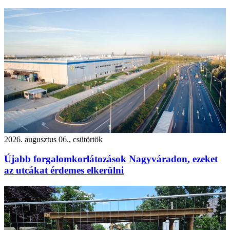
2026. augusztus 06., csütörtök
Újabb forgalomkorlátozások Nagyváradon, ezeket
az utcákat érdemes elkerülni