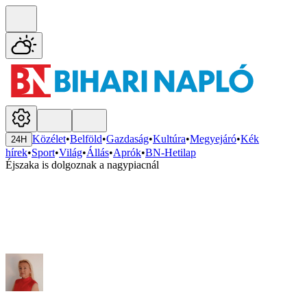
Közélet
•
Belföld
•
Gazdaság
•
Kultúra
•
Megyejáró
•
Kék
24H
hírek
•
Sport
•
Világ
•
Állás
•
Aprók
•
BN-Hetilap
Éjszaka is dolgoznak a nagypiacnál