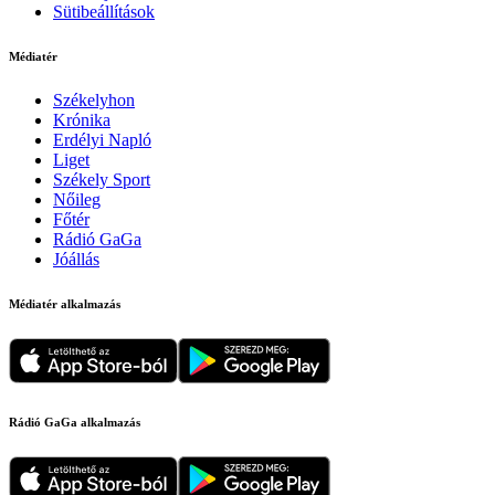
Sütibeállítások
Médiatér
Székelyhon
Krónika
Erdélyi Napló
Liget
Székely Sport
Nőileg
Főtér
Rádió GaGa
Jóállás
Médiatér alkalmazás
Rádió GaGa alkalmazás