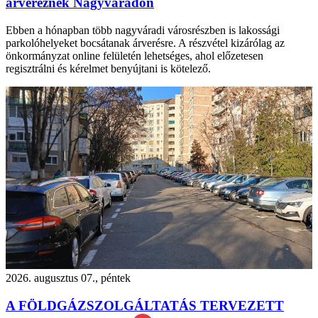
árvereznek Nagyváradon
Ebben a hónapban több nagyváradi városrészben is lakossági
parkolóhelyeket bocsátanak árverésre. A részvétel kizárólag az
önkormányzat online felületén lehetséges, ahol előzetesen
regisztrálni és kérelmet benyújtani is kötelező.
2026. augusztus 07., péntek
A FÖLDGÁZSZOLGÁLTATÁS TERVEZETT