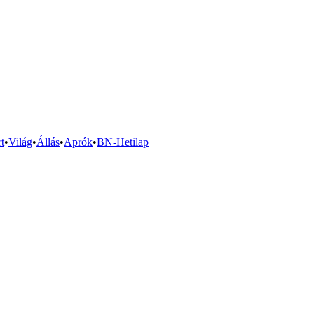
t
•
Világ
•
Állás
•
Aprók
•
BN-Hetilap