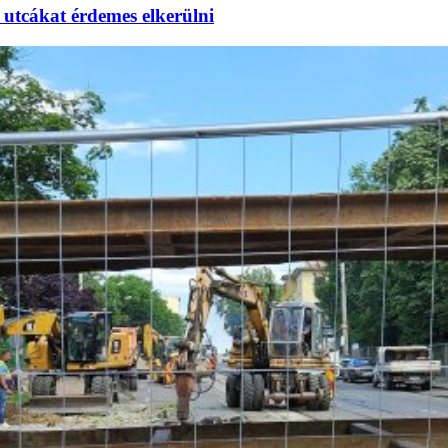
utcákat érdemes elkerülni