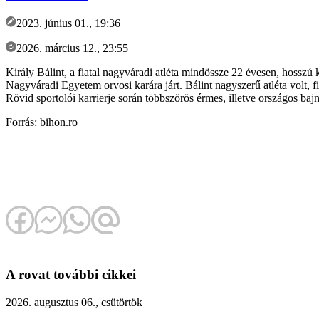
2023. június 01., 19:36
2026. március 12., 23:55
Király Bálint, a fiatal nagyváradi atléta mindössze 22 évesen, hoss
Nagyváradi Egyetem orvosi karára járt. Bálint nagyszerű atléta volt, 
Rövid sportolói karrierje során többszörös érmes, illetve országos baj
Forrás: bihon.ro
A rovat további cikkei
2026. augusztus 06., csütörtök