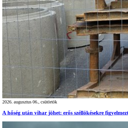
2026. augusztus 06., csütörtök
A hőség után vihar jöhet: erős széllökésekre figyelm