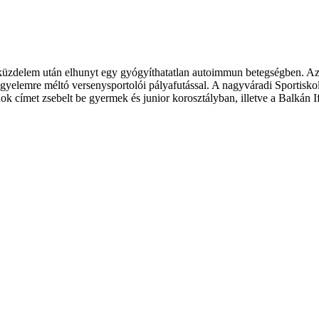
zú küzdelem után elhunyt egy gyógyíthatatlan autoimmun betegségben. A
figyelemre méltó versenysportolói pályafutással. A nagyváradi Sportisko
nok címet zsebelt be gyermek és junior korosztályban, illetve a Balkán 