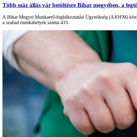
Több száz állás vár betöltésre Bihar megyében, a leg
A Bihar Megyei Munkaerő-foglalkoztatási Ügynökség (AJOFM) közlemé
a szabad munkahelyek száma 433.