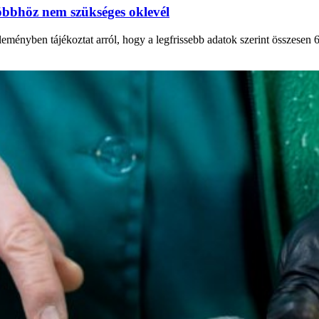
többhöz nem szükséges oklevél
nyben tájékoztat arról, hogy a legfrissebb adatok szerint összesen 