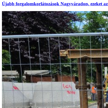
Újabb forgalomkorlátozások Nagyváradon, ezeket az 