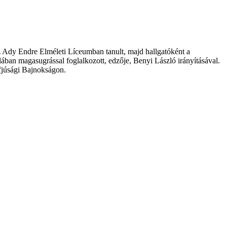
z Ady Endre Elméleti Líceumban tanult, majd hallgatóként a
lában magasugrással foglalkozott, edzője, Benyi László irányításával.
Ifjúsági Bajnokságon.