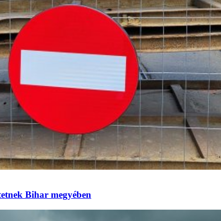
eztetnek Bihar megyében