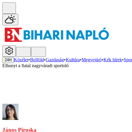
Közélet
•
Belföld
•
Gazdaság
•
Kultúra
•
Megyejáró
•
Kék hírek
•
Spor
24H
Elhunyt a fiatal nagyváradi sportoló
János Piroska