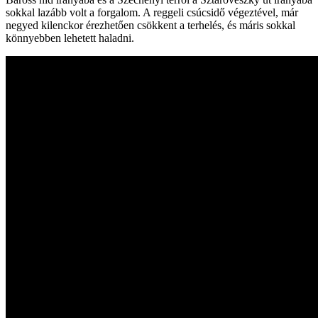
sokkal lazább volt a forgalom. A reggeli csúcsidő végeztével, már
negyed kilenckor érezhetően csökkent a terhelés, és máris sokkal
könnyebben lehetett haladni.