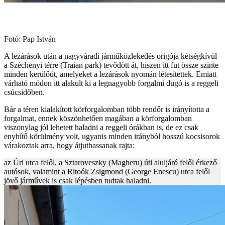
Fotó: Pap István
A lezárások után a nagyváradi járműközlekedés origója kétségkívül
a Széchenyi térre (Traian park) tevődött át, hiszen itt fut össze szinte
minden kerülőút, amelyeket a lezárások nyomán létesítettek. Emiatt
várható módon itt alakult ki a legnagyobb forgalmi dugó is a reggeli
csúcsidőben.
Bár a téren kialakított körforgalomban több rendőr is irányította a
forgalmat, ennek köszönhetően magában a körforgalomban
viszonylag jól lehetett haladni a reggeli órákban is, de ez csak
enyhítő körülmény volt, ugyanis minden irányból hosszú kocsisorok
várakoztak arra, hogy átjuthassanak rajta:
az Úri utca felől, a Sztaroveszky (Magheru) úti aluljáró felől érkező
autósok, valamint a Ritoók Zsigmond (George Enescu) utca felől
jövő járművek is csak lépésben tudtak haladni.