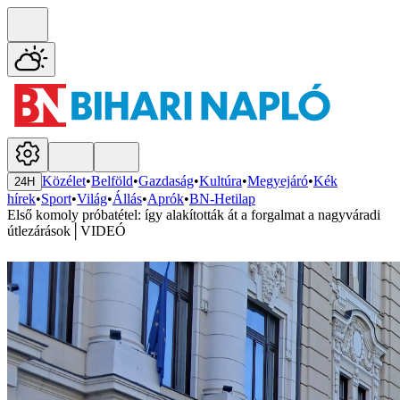
Közélet
•
Belföld
•
Gazdaság
•
Kultúra
•
Megyejáró
•
Kék
24H
hírek
•
Sport
•
Világ
•
Állás
•
Aprók
•
BN-Hetilap
Első komoly próbatétel: így alakították át a forgalmat a nagyváradi
útlezárások│VIDEÓ