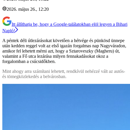
2026. május 26., 12:20
Itt állíthatja be, hogy a Google-találatokban elöl legyen a Bihari
Napló!
A péntek déli útlezárásokat követően a hétvége és pünkösd ünnepe
után kedden reggel volt az első igazán forgalmas nap Nagyváradon,
amikor fel lehetett mérni azt, hogy a Sztaroveszky (Magheru) út,
valamint a Fő utca lezárása milyen fennakadásokat okoz a
forgalomban a csúcsidőkben.
Mint ahogy arra számítani lehetett, rendkívül nehézzé vált az autós-
és tömegközlekedés a belvárosban.