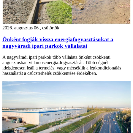
2026. augusztus 06., csütörtök
Önként fogják vissza energiafogyasztásukat a
nagyváradi ipari parkok vállalatai
A nagyváradi ipari parkok több vállalata önként csökkenti
augusztusban villamosenergia-fogyasztását. Több cégnél
ideiglenesen leáll a termelés, vagy mérséklik a légkondicionálás
használatát a csúcsterhelés csökkentése érdekében.