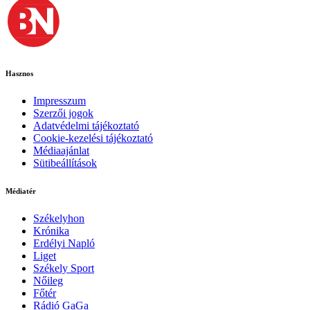
Hasznos
Impresszum
Szerzői jogok
Adatvédelmi tájékoztató
Cookie-kezelési tájékoztató
Médiaajánlat
Sütibeállítások
Médiatér
Székelyhon
Krónika
Erdélyi Napló
Liget
Székely Sport
Nőileg
Főtér
Rádió GaGa