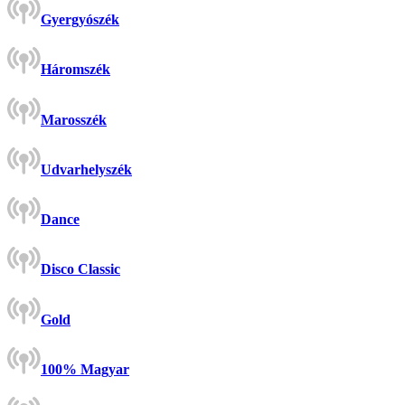
Gyergyószék
Háromszék
Marosszék
Udvarhelyszék
Dance
Disco Classic
Gold
100% Magyar