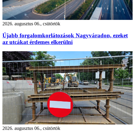
2026. augusztus 06., csütörtök
Újabb forgalomkorlátozások Nagyváradon, ezeket
az utcákat érdemes elkerülni
2026. augusztus 06., csütörtök