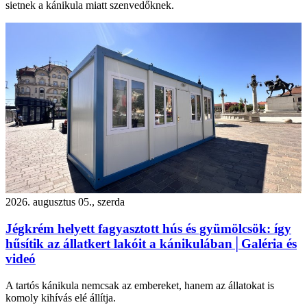
sietnek a kánikula miatt szenvedőknek.
2026. augusztus 05., szerda
Jégkrém helyett fagyasztott hús és gyümölcsök: így
hűsítik az állatkert lakóit a kánikulában│Galéria és
videó
A tartós kánikula nemcsak az embereket, hanem az állatokat is
komoly kihívás elé állítja.