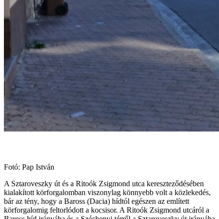
Fotó: Pap István
A Sztaroveszky út és a Ritoók Zsigmond utca kereszteződésében
kialakított körforgalomban viszonylag könnyebb volt a közlekedés,
bár az tény, hogy a Baross (Dacia) hídtól egészen az említett
körforgalomig feltorlódott a kocsisor. A Ritoók Zsigmond utcáról a
Baross híd irányába és a Széchenyi térről a Sztaroveszky út irányába