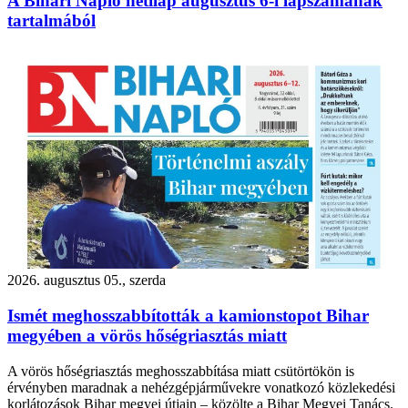
A Bihari Napló hetilap augusztus 6-i lapszámának
tartalmából
2026. augusztus 05., szerda
Ismét meghosszabbították a kamionstopot Bihar
megyében a vörös hőségriasztás miatt
A vörös hőségriasztás meghosszabbítása miatt csütörtökön is
érvényben maradnak a nehézgépjárművekre vonatkozó közlekedési
korlátozások Bihar megyei útjain – közölte a Bihar Megyei Tanács.