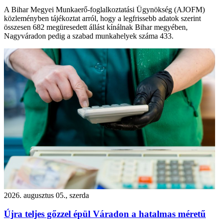
A Bihar Megyei Munkaerő-foglalkoztatási Ügynökség (AJOFM)
közleményben tájékoztat arról, hogy a legfrissebb adatok szerint
összesen 682 megüresedett állást kínálnak Bihar megyében,
Nagyváradon pedig a szabad munkahelyek száma 433.
2026. augusztus 05., szerda
Újra teljes gőzzel épül Váradon a hatalmas méretű