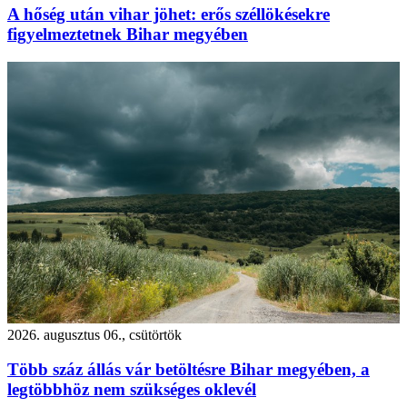
A hőség után vihar jöhet: erős széllökésekre
figyelmeztetnek Bihar megyében
2026. augusztus 06., csütörtök
Több száz állás vár betöltésre Bihar megyében, a
legtöbbhöz nem szükséges oklevél