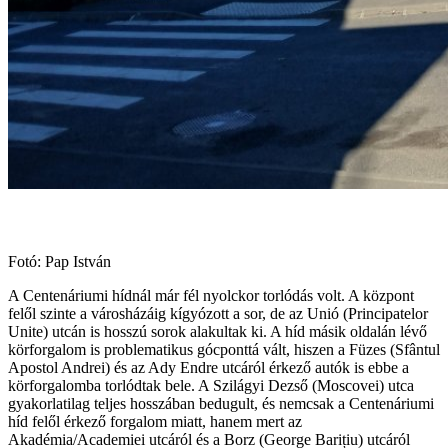
Fotó: Pap István
A Centenáriumi hídnál már fél nyolckor torlódás volt. A központ
felől szinte a városházáig kígyózott a sor, de az Unió (Principatelor
Unite) utcán is hosszú sorok alakultak ki. A híd másik oldalán lévő
körforgalom is problematikus gócponttá vált, hiszen a Füzes (Sfântul
Apostol Andrei) és az Ady Endre utcáról érkező autók is ebbe a
körforgalomba torlódtak bele. A Szilágyi Dezső (Moscovei) utca
gyakorlatilag teljes hosszában bedugult, és nemcsak a Centenáriumi
híd felől érkező forgalom miatt, hanem mert az
Akadémia/Academiei utcáról és a Borz (George Barițiu) utcáról