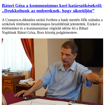
Bátori Géza a kommunizmus kori határszökésekről:
„Drukkoltunk az embereknek, hogy sikerüljön”
A Ceaușescu-diktatúra utolsó éveiben a határ mentén élők számára a
szökések történetei mindennapos beszédtémát jelentettek. Ezeket a
történeteket és a kommunizmus végóráit idézte fel a Bihari
Naplónak Bátori Géza, Bors község polgármestere.