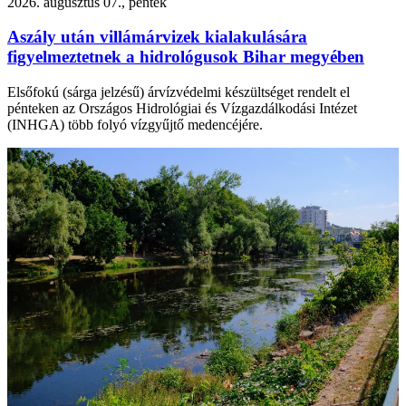
2026. augusztus 07., péntek
Aszály után villámárvizek kialakulására
figyelmeztetnek a hidrológusok Bihar megyében
Elsőfokú (sárga jelzésű) árvízvédelmi készültséget rendelt el
pénteken az Országos Hidrológiai és Vízgazdálkodási Intézet
(INHGA) több folyó vízgyűjtő medencéjére.