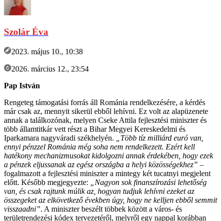
Szolár Éva
2023. május 10., 10:38
2026. március 12., 23:54
Pap István
Rengeteg támogatási forrás áll Románia rendelkezésére, a kérdés
már csak az, mennyit sikerül ebből lehívni. Ez volt az alapüzenete
annak a találkozónak, melyen Cseke Attila fejlesztési miniszter és
több államtitkár vett részt a Bihar Megyei Kereskedelmi és
Iparkamara nagyváradi székhelyén.
„Több tíz milliárd euró van,
ennyi pénzzel Románia még soha nem rendelkezett. Ezért kell
hatékony mechanizmusokat kidolgozni annak érdekében, hogy ezek
a pénzek eljussanak az egész országba a helyi közösségekhez”
–
fogalmazott a fejlesztési miniszter a mintegy két tucatnyi megjelent
előtt. Később megjegyezte:
„Nagyon sok finanszírozási lehetőség
van, és csak rajtunk múlik az, hogyan tudjuk lehívni ezeket az
összegeket az elkövetkező években úgy, hogy ne kelljen ebből semmit
visszaadni”
. A miniszter beszélt többek között a város- és
területrendezési kódex tervezetéről, melyről egy nappal korábban