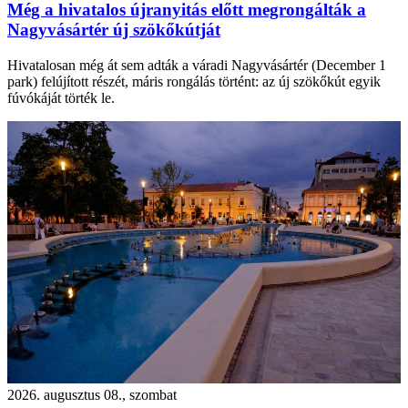
Még a hivatalos újranyitás előtt megrongálták a
Nagyvásártér új szökőkútját
Hivatalosan még át sem adták a váradi Nagyvásártér (December 1
park) felújított részét, máris rongálás történt: az új szökőkút egyik
fúvókáját törték le.
2026. augusztus 08., szombat