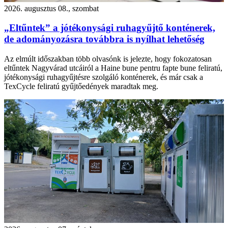
2026. augusztus 08., szombat
„Eltűntek” a jótékonysági ruhagyűjtő konténerek,
de adományozásra továbbra is nyílhat lehetőség
Az elmúlt időszakban több olvasónk is jelezte, hogy fokozatosan
eltűntek Nagyvárad utcáiról a Haine bune pentru fapte bune feliratú,
jótékonysági ruhagyűjtésre szolgáló konténerek, és már csak a
TexCycle feliratú gyűjtőedények maradtak meg.