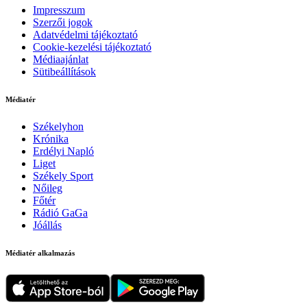
Impresszum
Szerzői jogok
Adatvédelmi tájékoztató
Cookie-kezelési tájékoztató
Médiaajánlat
Sütibeállítások
Médiatér
Székelyhon
Krónika
Erdélyi Napló
Liget
Székely Sport
Nőileg
Főtér
Rádió GaGa
Jóállás
Médiatér alkalmazás