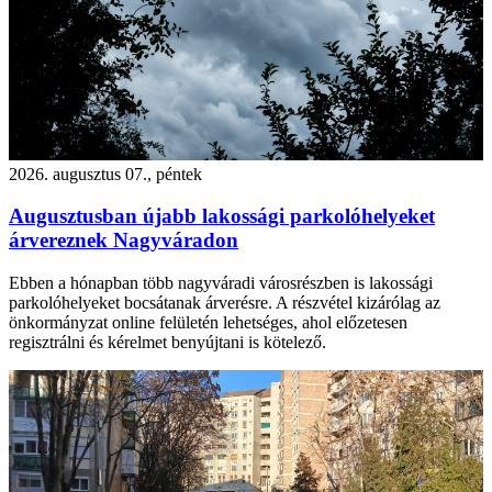
2026. augusztus 07., péntek
Augusztusban újabb lakossági parkolóhelyeket
árvereznek Nagyváradon
Ebben a hónapban több nagyváradi városrészben is lakossági
parkolóhelyeket bocsátanak árverésre. A részvétel kizárólag az
önkormányzat online felületén lehetséges, ahol előzetesen
regisztrálni és kérelmet benyújtani is kötelező.