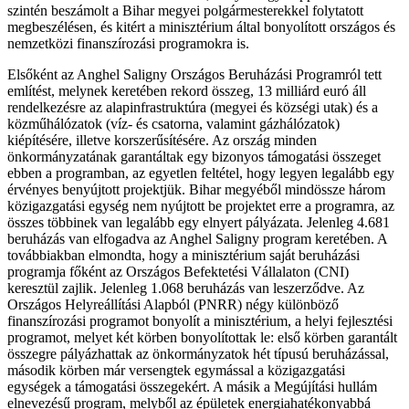
szintén beszámolt a Bihar megyei polgármesterekkel folytatott
megbeszélésen, és kitért a minisztérium által bonyolított országos és
nemzetközi finanszírozási programokra is.
Elsőként az Anghel Saligny Országos Beruházási Programról tett
említést, melynek keretében rekord összeg, 13 milliárd euró áll
rendelkezésre az alapinfrastruktúra (megyei és községi utak) és a
közműhálózatok (víz- és csatorna, valamint gázhálózatok)
kiépítésére, illetve korszerűsítésére. Az ország minden
önkormányzatának garantáltak egy bizonyos támogatási összeget
ebben a programban, az egyetlen feltétel, hogy legyen legalább egy
érvényes benyújtott projektjük. Bihar megyéből mindössze három
közigazgatási egység nem nyújtott be projektet erre a programra, az
összes többinek van legalább egy elnyert pályázata. Jelenleg 4.681
beruházás van elfogadva az Anghel Saligny program keretében. A
továbbiakban elmondta, hogy a minisztérium saját beruházási
programja főként az Országos Befektetési Vállalaton (CNI)
keresztül zajlik. Jelenleg 1.068 beruházás van leszerződve. Az
Országos Helyreállítási Alapból (PNRR) négy különböző
finanszírozási programot bonyolít a minisztérium, a helyi fejlesztési
programot, melyet két körben bonyolítottak le: első körben garantált
összegre pályázhattak az önkormányzatok hét típusú beruházással,
második körben már versengtek egymással a közigazgatási
egységek a támogatási összegekért. A másik a Megújítási hullám
elnevezésű program, melyből az épületek energiahatékonyabbá