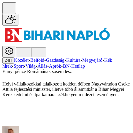
Közélet
•
Belföld
•
Gazdaság
•
Kultúra
•
Megyejáró
•
Kék
24H
hírek
•
Sport
•
Világ
•
Állás
•
Aprók
•
BN-Hetilap
Ennyi pénze Romániának sosem lesz
Helyi vállalkozókkal találkozott kedden délben Nagyváradon Cseke
Attila fejlesztési miniszter, illetve több államtitkár a Bihar Megyei
Kereskedelmi és Iparkamara székhelyén rendezett eseményen.