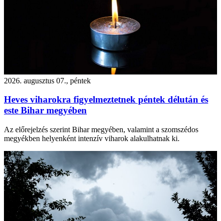
2026. augusztus 07., péntek
Heves viharokra figyelmeztetnek péntek délután és
este Bihar megyében
Az előrejelzés szerint Bihar megyében, valamint a szomszédos
megyékben helyenként intenzív viharok alakulhatnak ki.