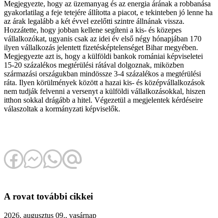
Megjegyezte, hogy az üzemanyag és az energia árának a robbanása
gyakorlatilag a feje tetejére állította a piacot, e tekinteben jó lenne ha
az árak legalább a két évvel ezelőtti szintre állnának vissza.
Hozzátette, hogy jobban kellene segíteni a kis- és közepes
vállalkozókat, ugyanis csak az idei év első négy hónapjában 170
ilyen vállalkozás jelentett fizetésképtelenséget Bihar megyében.
Megjegyezte azt is, hogy a külföldi bankok romániai képviseletei
15-20 százalékos megtérülési rátával dolgoznak, miközben
származási országukban mindössze 3-4 százalékos a megtérülési
ráta. Ilyen körülmények között a hazai kis- és középvállalkozások
nem tudják felvenni a versenyt a külföldi vállalkozásokkal, hiszen
itthon sokkal drágább a hitel. Végezetül a megjelentek kérdéseire
válaszoltak a kormányzati képviselők.
A rovat további cikkei
2026. augusztus 09., vasárnap