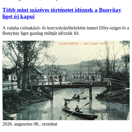
Több mint százéves történetet idéznek a Bunyitay
liget új kapui
A valaha csónakázó- és korcsolyázóhelyként ismert Dőry-sziget és a
Bunyitay liget gazdag múltját idézzük fel.
2026. augusztus 08., szombat