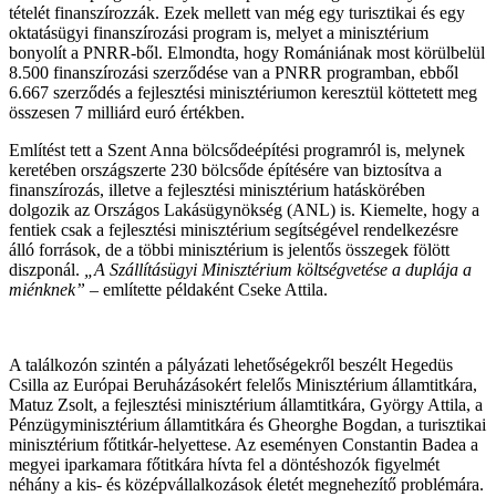
tételét finanszírozzák. Ezek mellett van még egy turisztikai és egy
oktatásügyi finanszírozási program is, melyet a minisztérium
bonyolít a PNRR-ből. Elmondta, hogy Romániának most körülbelül
8.500 finanszírozási szerződése van a PNRR programban, ebből
6.667 szerződés a fejlesztési minisztériumon keresztül köttetett meg
összesen 7 milliárd euró értékben.
Említést tett a Szent Anna bölcsődeépítési programról is, melynek
keretében országszerte 230 bölcsőde építésére van biztosítva a
finanszírozás, illetve a fejlesztési minisztérium hatáskörében
dolgozik az Országos Lakásügynökség (ANL) is. Kiemelte, hogy a
fentiek csak a fejlesztési minisztérium segítségével rendelkezésre
álló források, de a többi minisztérium is jelentős összegek fölött
diszponál.
„A Szállításügyi Minisztérium költségvetése a duplája a
miénknek”
– említette példaként Cseke Attila.
A találkozón szintén a pályázati lehetőségekről beszélt Hegedüs
Csilla az Európai Beruházásokért felelős Minisztérium államtitkára,
Matuz Zsolt, a fejlesztési minisztérium államtitkára, György Attila, a
Pénzügyminisztérium államtitkára és Gheorghe Bogdan, a turisztikai
minisztérium főtitkár-helyettese. Az eseményen Constantin Badea a
megyei iparkamara főtitkára hívta fel a döntéshozók figyelmét
néhány a kis- és középvállalkozások életét megnehezítő problémára.