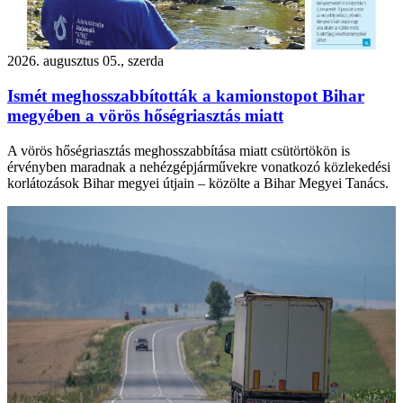
2026. augusztus 05., szerda
Ismét meghosszabbították a kamionstopot Bihar
megyében a vörös hőségriasztás miatt
A vörös hőségriasztás meghosszabbítása miatt csütörtökön is
érvényben maradnak a nehézgépjárművekre vonatkozó közlekedési
korlátozások Bihar megyei útjain – közölte a Bihar Megyei Tanács.