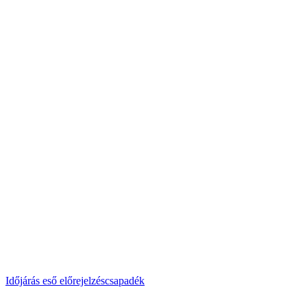
Időjárás
eső
előrejelzés
csapadék