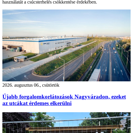
használatát a csúcsterhelés csökkentése érdekében.
2026. augusztus 06., csütörtök
Újabb forgalomkorlátozások Nagyváradon, ezeket
az utcákat érdemes elkerülni