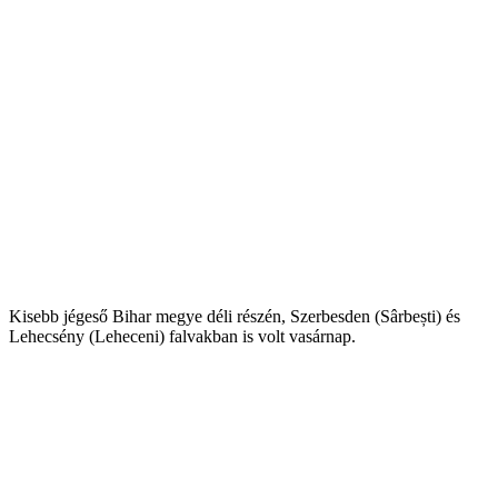
Kisebb jégeső Bihar megye déli részén, Szerbesden (Sârbești) és
Lehecsény (Leheceni) falvakban is volt vasárnap.