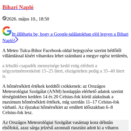
Bihari Napló
2026. május 10., 18:50
Itt állíthatja be, hogy a Google-találatokban elöl legyen a Bihari
Napló!
A Meteo Tulca-Bihor Facebook-oldal bejegyzése szerint hétfőtől
villámlással kísért viharokra lehet számítani a megye egész területén,
a lehulló csapadék mennyisége kedd estig elérheti a
négyzetméterenkénti 15–25 litert, elszigetelten pedig a 35–40 litert
is.
A hőmérsékleti értékek keddtől csökkenek: az Országos
Meteorológiai Szolgálat (ANM) honlapján elérhető adatok szerint
térségünkben kedden 14 és 20 Celsius-fok körül alakulnak a
maximum hőmérsékleti értékek, míg szerdán 11–17 Celsius-fok
várható. Az éjszakai hőmérséklet az említett időszakban 6–8
Celsius-fok lesz.
Az Országos Meteorológiai Szolgálat vasárnap kora délután
elsőfokú, azaz sárga jelzésű azonnali riasztást adott ki a viharos