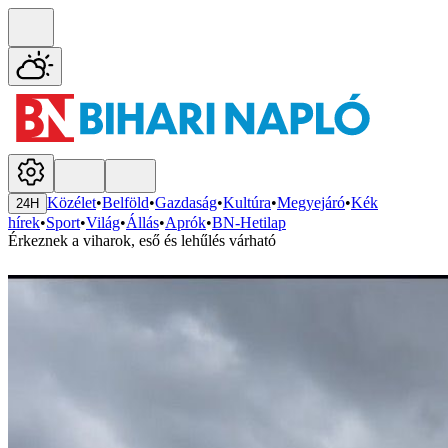
Közélet
•
Belföld
•
Gazdaság
•
Kultúra
•
Megyejáró
•
Kék
24H
hírek
•
Sport
•
Világ
•
Állás
•
Aprók
•
BN-Hetilap
Érkeznek a viharok, eső és lehűlés várható