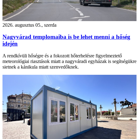
2026. augusztus 05., szerda
Nagyvárad templomaiba is be lehet menni a hőség
idején
A rendkívüli hőségre és a fokozott hőterhelésre figyelmeztető
meteorológiai riasztások miatt a nagyváradi egyházak is segítségükre
sietnek a kánikula miatt szenvedőknek.