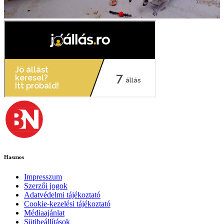
Hasznos
Impresszum
Szerzői jogok
Adatvédelmi tájékoztató
Cookie-kezelési tájékoztató
Médiaajánlat
Sütibeállítások