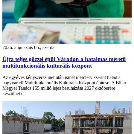
2026. augusztus 05., szerda
Újra teljes gőzzel épül Váradon a hatalmas méretű
multifunkcionális kulturális központ
Az egyéves kényszerszünet után ismét ütemterv szerint halad a
nagyváradi Multifunkcionális Kulturális Központ építése. A Bihar
Megyei Tanács 155 millió lejes beruházása 2027 októberére
készülhet el.