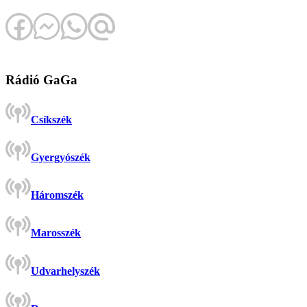
Rádió GaGa
Csíkszék
Gyergyószék
Háromszék
Marosszék
Udvarhelyszék