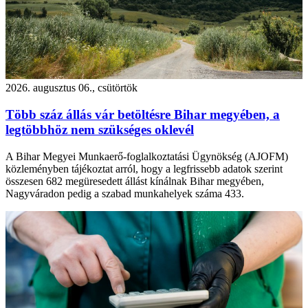
2026. augusztus 06., csütörtök
Több száz állás vár betöltésre Bihar megyében, a
legtöbbhöz nem szükséges oklevél
A Bihar Megyei Munkaerő-foglalkoztatási Ügynökség (AJOFM)
közleményben tájékoztat arról, hogy a legfrissebb adatok szerint
összesen 682 megüresedett állást kínálnak Bihar megyében,
Nagyváradon pedig a szabad munkahelyek száma 433.