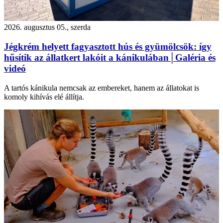
2026. augusztus 05., szerda
Jégkrém helyett fagyasztott hús és gyümölcsök: így
hűsítik az állatkert lakóit a kánikulában│Galéria és
videó
A tartós kánikula nemcsak az embereket, hanem az állatokat is
komoly kihívás elé állítja.