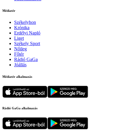
Médiatér
Székelyhon
Krónika
Erdélyi Napló
Liget
Székely Sport
Nőileg
Főtér
Rádió GaGa
Jóállás
Médiatér alkalmazás
Rádió GaGa alkalmazás