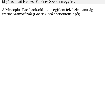
időjárás miatt Kolozs, Fehér és Szeben megyére.
A Meteoplus Facebook-oldalon megjelent felvételek tanúsága
szerint Szamosújvár (Gherla) utcáit beborította a jég.