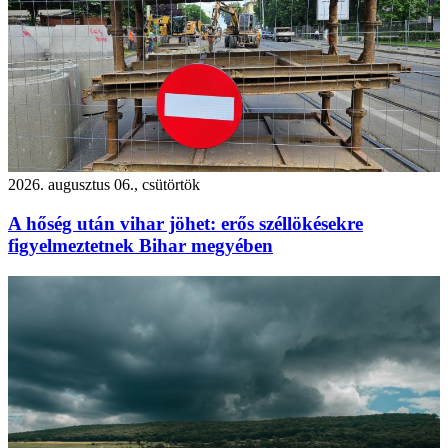
2026. augusztus 06., csütörtök
A hőség után vihar jöhet: erős széllökésekre
figyelmeztetnek Bihar megyében