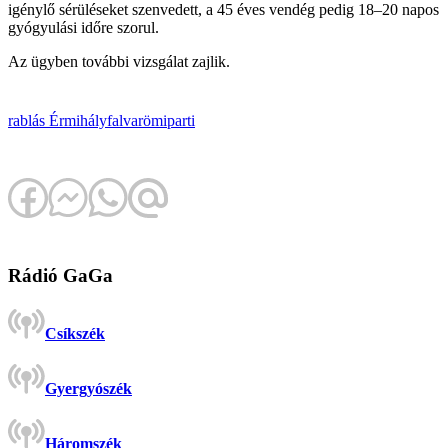
igénylő sérüléseket szenvedett, a 45 éves vendég pedig 18–20 napos
gyógyulási időre szorul.
Az ügyben további vizsgálat zajlik.
rablás
Érmihályfalva
römiparti
Rádió GaGa
Csíkszék
Gyergyószék
Háromszék