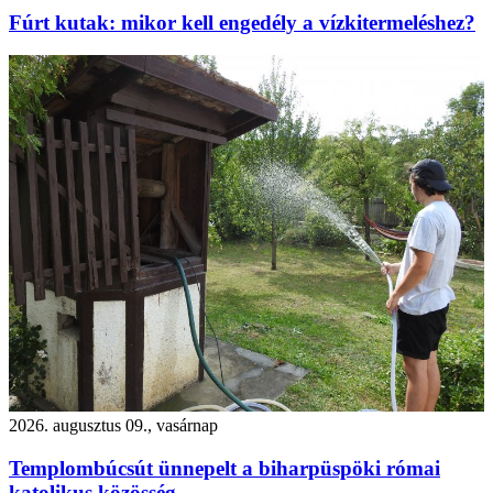
Fúrt kutak: mikor kell engedély a vízkitermeléshez?
2026. augusztus 09., vasárnap
Templombúcsút ünnepelt a biharpüspöki római
katolikus közösség