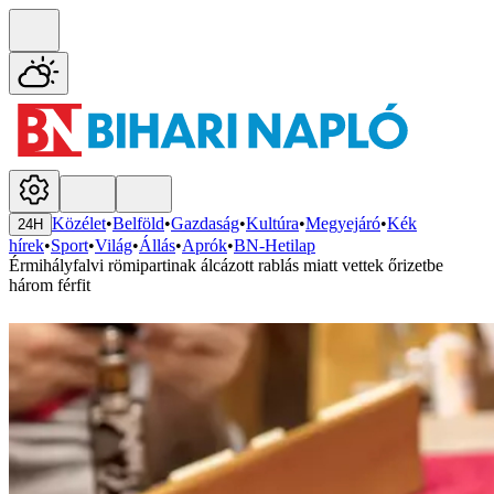
Közélet
•
Belföld
•
Gazdaság
•
Kultúra
•
Megyejáró
•
Kék
24H
hírek
•
Sport
•
Világ
•
Állás
•
Aprók
•
BN-Hetilap
Érmihályfalvi römipartinak álcázott rablás miatt vettek őrizetbe
három férfit