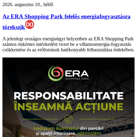
2026. augusztus 10., hétfő
Az ERA Shopping Park felelős energiafogyasztásra
törekszik
A jelenlegi országos energiaügyi helyzetben az ERA Shopping Park
számos önkéntes intézkedést vezet be a villamosenergia-fogyasztás
csökkentése és az erőforrások hatékonyabb felhasználása érdekében.