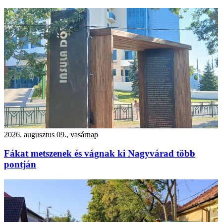
2026. augusztus 09., vasárnap
Fákat metszenek és vágnak ki Nagyvárad több
pontján