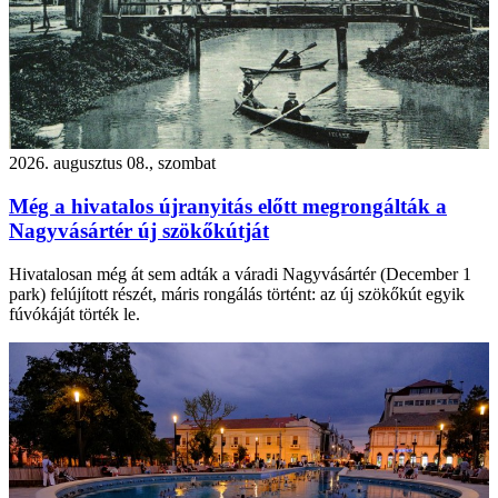
2026. augusztus 08., szombat
Még a hivatalos újranyitás előtt megrongálták a
Nagyvásártér új szökőkútját
Hivatalosan még át sem adták a váradi Nagyvásártér (December 1
park) felújított részét, máris rongálás történt: az új szökőkút egyik
fúvókáját törték le.