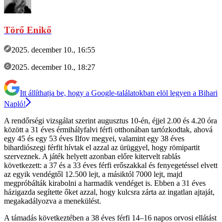
Törő Enikő
2025. december 10., 16:55
2025. december 10., 18:27
Itt állíthatja be, hogy a Google-találatokban elöl legyen a Bihari
Napló!
A rendőrségi vizsgálat szerint augusztus 10-én, éjjel 2.00 és 4.20 óra
között a 31 éves érmihályfalvi férfi otthonában tartózkodtak, ahová
egy 45 és egy 53 éves Ilfov megyei, valamint egy 38 éves
bihardiószegi férfit hívtak el azzal az ürüggyel, hogy römipartit
szerveznek. A játék helyett azonban előre kitervelt rablás
következett: a 37 és a 33 éves férfi erőszakkal és fenyegetéssel elvett
az egyik vendégtől 12.500 lejt, a másiktól 7000 lejt, majd
megpróbálták kirabolni a harmadik vendéget is. Ebben a 31 éves
házigazda segítette őket azzal, hogy kulcsra zárta az ingatlan ajtaját,
megakadályozva a menekülést.
A támadás következtében a 38 éves férfi 14–16 napos orvosi ellátást