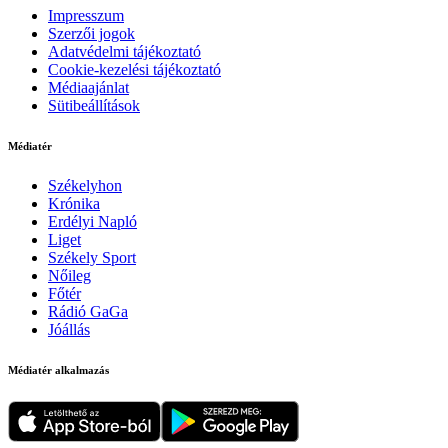
Impresszum
Szerzői jogok
Adatvédelmi tájékoztató
Cookie-kezelési tájékoztató
Médiaajánlat
Sütibeállítások
Médiatér
Székelyhon
Krónika
Erdélyi Napló
Liget
Székely Sport
Nőileg
Főtér
Rádió GaGa
Jóállás
Médiatér alkalmazás