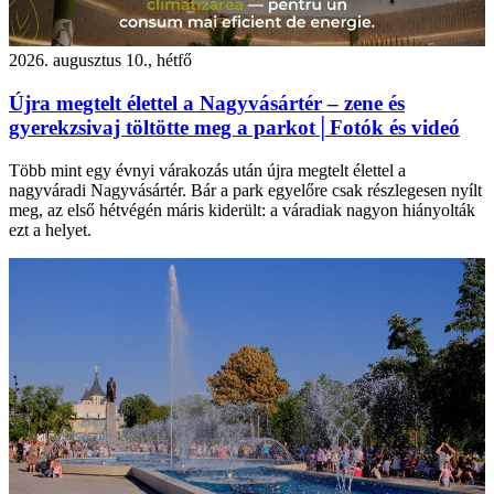
2026. augusztus 10., hétfő
Újra megtelt élettel a Nagyvásártér – zene és
gyerekzsivaj töltötte meg a parkot│Fotók és videó
Több mint egy évnyi várakozás után újra megtelt élettel a
nagyváradi Nagyvásártér. Bár a park egyelőre csak részlegesen nyílt
meg, az első hétvégén máris kiderült: a váradiak nagyon hiányolták
ezt a helyet.