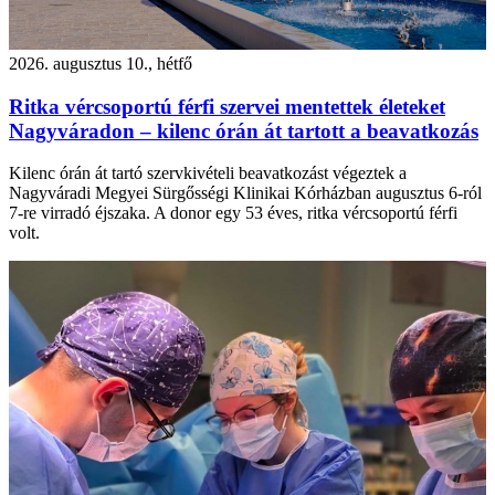
2026. augusztus 10., hétfő
Ritka vércsoportú férfi szervei mentettek életeket
Nagyváradon – kilenc órán át tartott a beavatkozás
Kilenc órán át tartó szervkivételi beavatkozást végeztek a
Nagyváradi Megyei Sürgősségi Klinikai Kórházban augusztus 6-ról
7-re virradó éjszaka. A donor egy 53 éves, ritka vércsoportú férfi
volt.