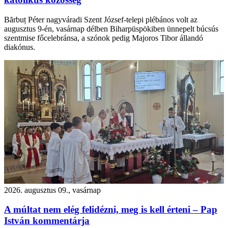
Bărbuț Péter nagyváradi Szent József-telepi plébános volt az
augusztus 9-én, vasárnap délben Biharpüspökiben ünnepelt búcsús
szentmise főcelebránsa, a szónok pedig Majoros Tibor állandó
diakónus.
2026. augusztus 09., vasárnap
A múltat nem elég felidézni, meg is kell érteni – Pap
István kommentárja