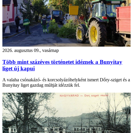
2026. augusztus 09., vasárnap
Több mint százéves történetet idéznek a Bunyitay
liget új kapui
A valaha csónakázó- és korcsolyázóhelyként ismert Dőry-sziget és a
Bunyitay liget gazdag múltját idézzük fel.