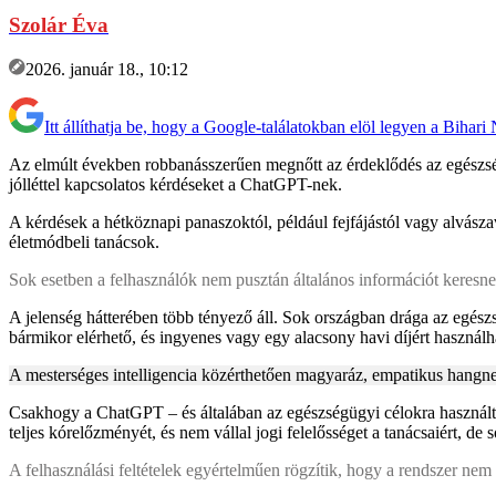
Szolár Éva
2026. január 18., 10:12
Itt állíthatja be, hogy a Google-találatokban elöl legyen a Bihari
Az elmúlt években robbanásszerűen megnőtt az érdeklődés az egészségüg
jólléttel kapcsolatos kérdéseket a ChatGPT-nek.
A kérdések a hétköznapi panaszoktól, például fejfájástól vagy alvás
életmódbeli tanácsok.
Sok esetben a felhasználók nem pusztán általános információt keresnek
A jelenség hátterében több tényező áll. Sok országban drága az egészs
bármikor elérhető, és ingyenes vagy egy alacsony havi díjért használh
A mesterséges intelligencia közérthetően magyaráz, empatikus hangn
Csakhogy a ChatGPT – és általában az egészségügyi célokra használt 
teljes kórelőzményét, és nem vállal jogi felelősséget a tanácsaiért, d
A felhasználási feltételek egyértelműen rögzítik, hogy a rendszer nem 