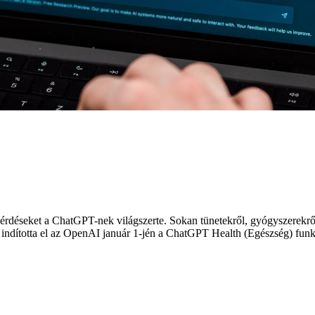
 kérdéseket a ChatGPT-nek világszerte. Sokan tünetekről, gyógyszerekrő
a indította el az OpenAI január 1-jén a ChatGPT Health (Egészség) fun