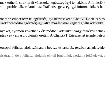
 érthető, strukturált válaszokat egészségügyi témákban. A funkció kife
érintő problémák, valamint az általános egészségügyi információk. A ha
yre több ember tesz fel egészségügyi kérdéseket a ChatGPT-nek. A sim
zekapcsolódni egészségügyi alkalmazásokkal vagy digitális adatokkal 
eket, nyomon követhetik életmódbeli adataikat, vagy felkészülhetnek e
szorongás vagy alvásproblémák esetén. A ChatGPT Egészséget jelenleg el
európai felhasználók számára a bevezetés lassabb, részben az adatvéde
ztráció, de a felhasználóknak el kell fogadniuk azokat a feltételeket,