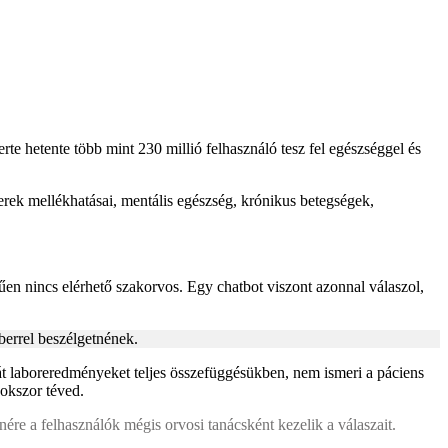
te hetente több mint 230 millió felhasználó tesz fel egészséggel és
rek mellékhatásai, mentális egészség, krónikus betegségek,
űen nincs elérhető szakorvos. Egy chatbot viszont azonnal válaszol,
errel beszélgetnének.
t laboreredményeket teljes összefüggésükben, nem ismeri a páciens
sokszor téved.
nére a felhasználók mégis orvosi tanácsként kezelik a válaszait.