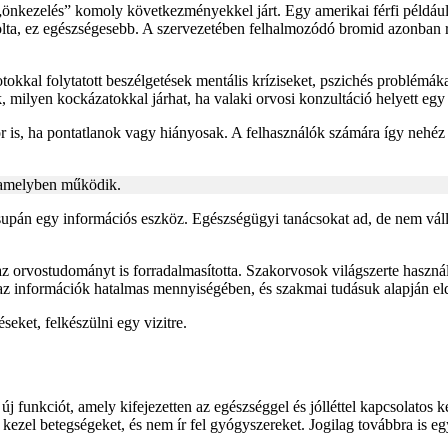
„önkezelés” komoly következményekkel járt. Egy amerikai férfi például 
a, ez egészségesebb. A szervezetében felhalmozódó bromid azonban rit
okkal folytatott beszélgetések mentális kríziseket, pszichés problémáka
ilyen kockázatokkal járhat, ha valaki orvosi konzultáció helyett egy m
is, ha pontatlanok vagy hiányosak. A felhasználók számára így nehéz
 amelyben működik.
pán egy információs eszköz. Egészségügyi tanácsokat ad, de nem válla
z orvostudományt is forradalmasította. Szakorvosok világszerte használj
az információk hatalmas mennyiségében, és szakmai tudásuk alapján eld
eket, felkészülni egy vizitre.
 funkciót, amely kifejezetten az egészséggel és jólléttel kapcsolatos 
m kezel betegségeket, és nem ír fel gyógyszereket. Jogilag továbbra is e