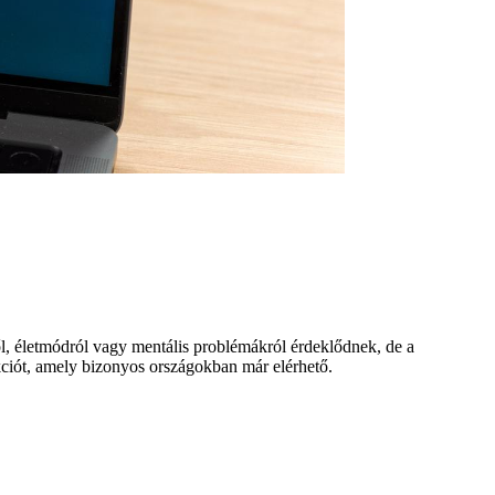
l, életmódról vagy mentális problémákról érdeklődnek, de a
kciót, amely bizonyos országokban már elérhető.