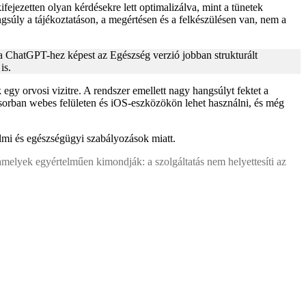
jezetten olyan kérdésekre lett optimalizálva, mint a tünetek
ngsúly a tájékoztatáson, a megértésen és a felkészülésen van, nem a
a ChatGPT-hez képest az Egészség verzió jobban strukturált
is.
gy orvosi vizitre. A rendszer emellett nagy hangsúlyt fektet a
sősorban webes felületen és iOS-eszközökön lehet használni, és még
lmi és egészségügyi szabályozások miatt.
 amelyek egyértelműen kimondják: a szolgáltatás nem helyettesíti az