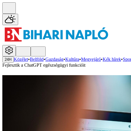
Közélet
•
Belföld
•
Gazdaság
•
Kultúra
•
Megyejáró
•
Kék hírek
•
Spor
24H
Fejlesztik a ChatGPT egészségügyi funkcióit