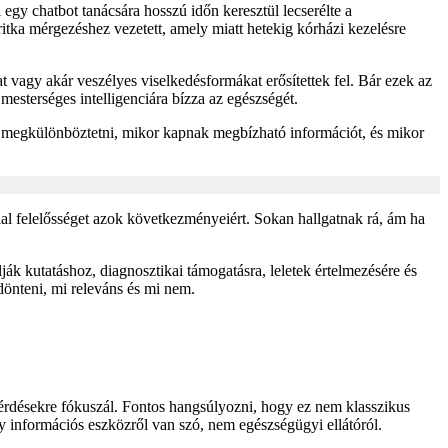
egy chatbot tanácsára hosszú időn keresztül lecserélte a
ka mérgezéshez vezetett, amely miatt hetekig kórházi kezelésre
t vagy akár veszélyes viselkedésformákat erősítettek fel. Bár ezek az
esterséges intelligenciára bízza az egészségét.
 megkülönböztetni, mikor kapnak megbízható információt, és mikor
l felelősséget azok következményeiért. Sokan hallgatnak rá, ám ha
ák kutatáshoz, diagnosztikai támogatásra, leletek értelmezésére és
önteni, mi releváns és mi nem.
kérdésekre fókuszál. Fontos hangsúlyozni, hogy ez nem klasszikus
gy információs eszközről van szó, nem egészségügyi ellátóról.