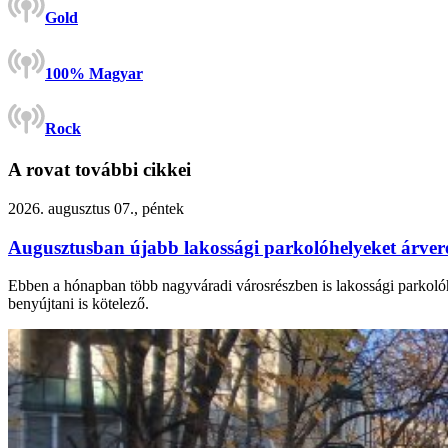
Gold
100% Magyar
Rock
A rovat további cikkei
2026. augusztus 07., péntek
Augusztusban újabb lakossági parkolóhelyeket árv
Ebben a hónapban több nagyváradi városrészben is lakossági parkolóhel
benyújtani is kötelező.