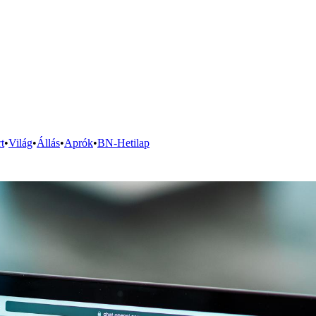
t
•
Világ
•
Állás
•
Aprók
•
BN-Hetilap