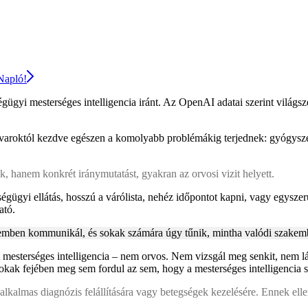
 Napló!
yi mesterséges intelligencia iránt. Az OpenAI adatai szerint világszer
zavaroktól kezdve egészen a komolyabb problémákig terjednek: gyógysze
, hanem konkrét iránymutatást, gyakran az orvosi vizit helyett.
égügyi ellátás, hosszú a várólista, nehéz időpontot kapni, vagy egyszer
ató.
emben kommunikál, és sokak számára úgy tűnik, mintha valódi szakemb
mesterséges intelligencia – nem orvos. Nem vizsgál meg senkit, nem lá
e sokak fejében meg sem fordul az sem, hogy a mesterséges intelligencia 
alkalmas diagnózis felállítására vagy betegségek kezelésére. Ennek elle