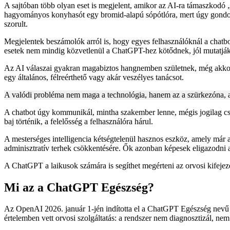
A sajtóban több olyan eset is megjelent, amikor az AI-ra támaszkodó 
hagyományos konyhasót egy bromid-alapú sópótlóra, mert úgy gondolt
szorult.
Megjelentek beszámolók arról is, hogy egyes felhasználóknál a chatbot
esetek nem mindig közvetlenül a ChatGPT-hez kötődnek, jól mutatják, m
Az AI válaszai gyakran magabiztos hangnemben születnek, még akkor 
egy általános, félreérthető vagy akár veszélyes tanácsot.
A valódi probléma nem maga a technológia, hanem az a szürkezóna,
A chatbot úgy kommunikál, mintha szakember lenne, mégis jogilag csu
baj történik, a felelősség a felhasználóra hárul.
A mesterséges intelligencia kétségtelenül hasznos eszköz, amely már a
adminisztratív terhek csökkentésére. Ők azonban képesek eligazodni 
A ChatGPT a laikusok számára is segíthet megérteni az orvosi kifejezés
Mi az a ChatGPT Egészség?
Az OpenAI 2026. január 1-jén indította el a ChatGPT Egészség nevű új
értelemben vett orvosi szolgáltatás: a rendszer nem diagnosztizál, ne