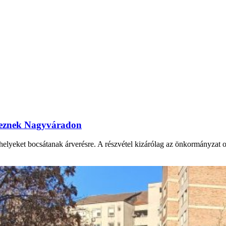
ereznek Nagyváradon
yeket bocsátanak árverésre. A részvétel kizárólag az önkormányzat onli