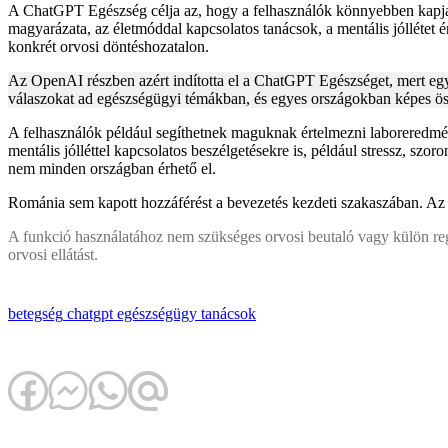
A ChatGPT Egészség célja az, hogy a felhasználók könnyebben kapjanak
magyarázata, az életmóddal kapcsolatos tanácsok, a mentális jóllétet 
konkrét orvosi döntéshozatalon.
Az OpenAI részben azért indította el a ChatGPT Egészséget, mert eg
válaszokat ad egészségügyi témákban, és egyes országokban képes öss
A felhasználók például segíthetnek maguknak értelmezni laboreredmény
mentális jólléttel kapcsolatos beszélgetésekre is, például stressz, 
nem minden országban érhető el.
Románia sem kapott hozzáférést a bevezetés kezdeti szakaszában. Az 
A funkció használatához nem szükséges orvosi beutaló vagy külön regis
orvosi ellátást.
betegség
chatgpt
egészségügy
tanácsok