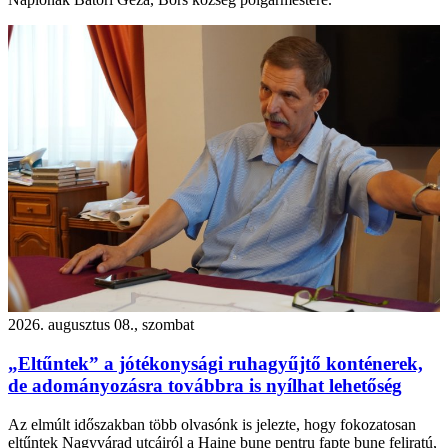
2026. augusztus 08., szombat
„Eltűntek” a jótékonysági ruhagyűjtő konténerek,
de adományozásra továbbra is nyílhat lehetőség
Az elmúlt időszakban több olvasónk is jelezte, hogy fokozatosan
eltűntek Nagyvárad utcáiról a Haine bune pentru fapte bune feliratú,