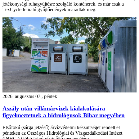
jótékonysági ruhagyűjtésre szolgáló konténerek, és már csak a
TexCycle feliratú gyűjtőedények maradtak meg.
2026. augusztus 07., péntek
Aszály után villámárvizek kialakulására
figyelmeztetnek a hidrológusok Bihar megyében
Elsőfokú (sárga jelzésű) árvízvédelmi készültséget rendelt el
pénteken az Országos Hidrológiai és Vízgazdálkodási Intézet
(INHGA) több folyó vízgyűjtő medencéjére.