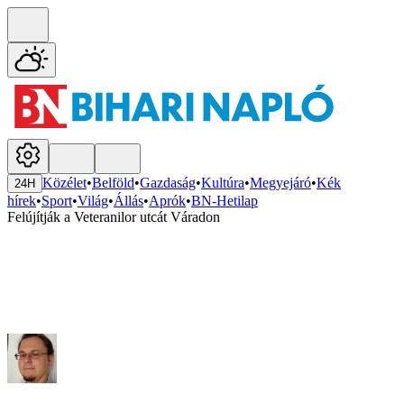
Közélet
•
Belföld
•
Gazdaság
•
Kultúra
•
Megyejáró
•
Kék
24H
hírek
•
Sport
•
Világ
•
Állás
•
Aprók
•
BN-Hetilap
Felújítják a Veteranilor utcát Váradon