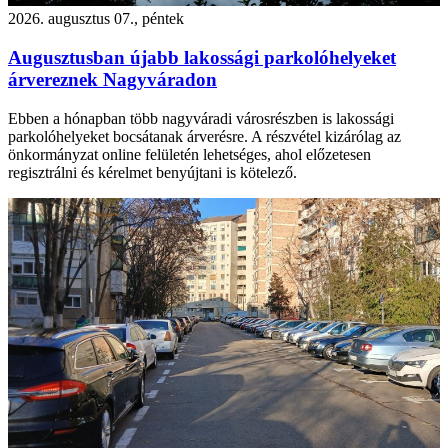
2026. augusztus 07., péntek
Augusztusban újabb lakossági parkolóhelyeket
árvereznek Nagyváradon
Ebben a hónapban több nagyváradi városrészben is lakossági
parkolóhelyeket bocsátanak árverésre. A részvétel kizárólag az
önkormányzat online felületén lehetséges, ahol előzetesen
regisztrálni és kérelmet benyújtani is kötelező.