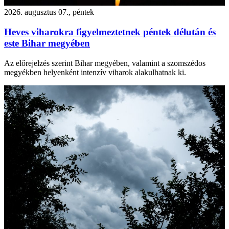
2026. augusztus 07., péntek
Heves viharokra figyelmeztetnek péntek délután és
este Bihar megyében
Az előrejelzés szerint Bihar megyében, valamint a szomszédos
megyékben helyenként intenzív viharok alakulhatnak ki.