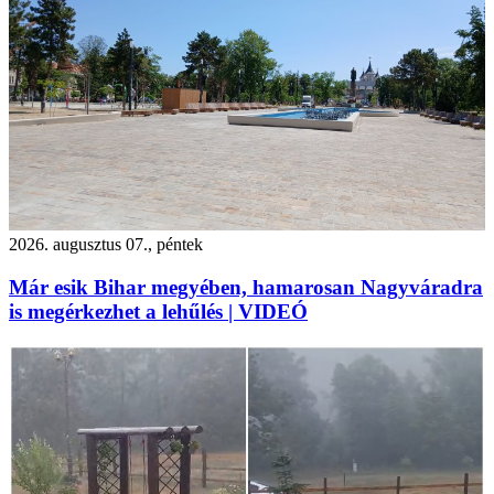
2026. augusztus 07., péntek
Már esik Bihar megyében, hamarosan Nagyváradra
is megérkezhet a lehűlés | VIDEÓ