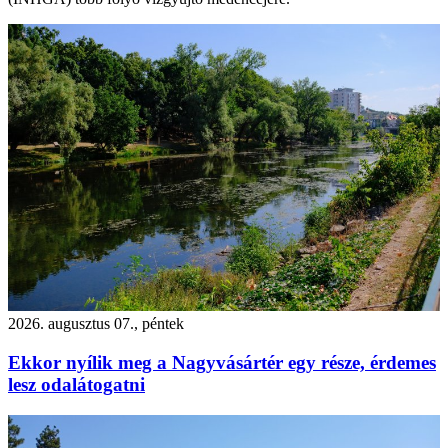
2026. augusztus 07., péntek
Ekkor nyílik meg a Nagyvásártér egy része, érdemes
lesz odalátogatni