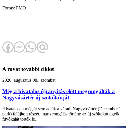
Forrás: PMO
A rovat további cikkei
2026. augusztus 08., szombat
Még a hivatalos újranyitás előtt megrongálták a
Nagyvásártér új szökőkútját
Hivatalosan még át sem adták a váradi Nagyvásártér (December 1
park) felújított részét, máris rongálás történt: az új szökőkút egyik
fúvókáját törték le.