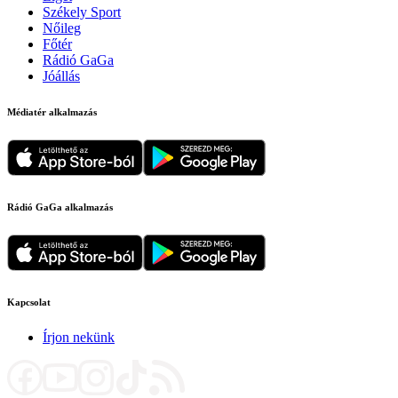
Székely Sport
Nőileg
Főtér
Rádió GaGa
Jóállás
Médiatér alkalmazás
Rádió GaGa alkalmazás
Kapcsolat
Írjon nekünk