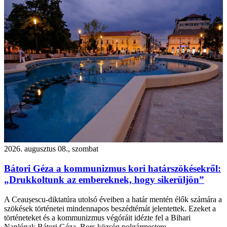
2026. augusztus 08., szombat
Bátori Géza a kommunizmus kori határszökésekről:
„Drukkoltunk az embereknek, hogy sikerüljön”
A Ceaușescu-diktatúra utolsó éveiben a határ mentén élők számára a
szökések történetei mindennapos beszédtémát jelentettek. Ezeket a
történeteket és a kommunizmus végóráit idézte fel a Bihari
Naplónak Bátori Géza, Bors község polgármestere.