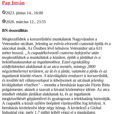
Pap István
2023. június 14., 16:00
2026. március 12., 23:55
BN-összeállítás
Megkezdődtek a korszerűsítési munkálatok Nagyváradon a
Veteranilor utcában. Jelenleg az esővíz-elvezető csatornát építik és a
sáncokat ássák. Az Őssiben lévő kétsávos Veteranilor utca 631
méter hosszú.
„A csapadékelvezető csatorna befejezése után
megkezdődnek a munkálatok a közúton, építik a járdákat és a
bekötőszakaszokat az ingatlanokhoz. Ezzel egyidejűleg
zöldfelületeket alakítanak ki az utca mentén, mintegy 2800
négyzetméternyi területen, az út és a járda, valamint a járda és az
ingatlanok közötti részen. A közvilágítási rendszert is korszerűsítik,
és további két villanyoszlopot is kihelyeznek az utcának jelenleg
kivilágítatlan részében”
– mondta a beruházás kapcsán Florin Birta
polgármester, akinek a szavait a hivatal közleménye idézte. Az utca
mindkét oldalán járdákat alakítanak ki, és az ingatlanok
megközelítését gépjárművel és gyalogosan a telekhatárig biztosítják.
A csapadék a közút szélére beépített vízelnyelőbe fog lefolyni. A
beruházás kivitelezési ideje négy hónap. A kivitelező a Global
Industrial cég, mely 1,7 millió lejből végzi el a munkálatot.