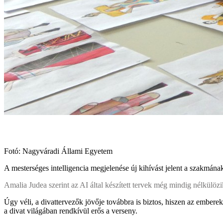
Fotó: Nagyváradi Állami Egyetem
A mesterséges intelligencia megjelenése új kihívást jelent a szakmána
Amalia Judea szerint az AI által készített tervek még mindig nélkülözik
Úgy véli, a divattervezők jövője továbbra is biztos, hiszen az ember
a divat világában rendkívül erős a verseny.