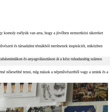
így komoly esélyük van arra, hogy a jövőben nemzetközi sikereket
 művészeti és társadalmi témákból merítsenek inspirációt, miközben
 szabásmintákon és anyagválasztáson át a kész ruhadarabig számos
retné nőiesebbé tenni, míg mások a népművészetből vagy a smink és a