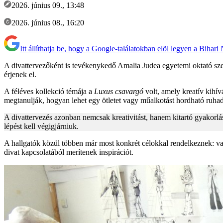
2026. június 09., 13:48
2026. június 08., 16:20
Itt állíthatja be, hogy a Google-találatokban elöl legyen a Bihari
A divattervezőként is tevékenykedő Amalia Judea egyetemi oktató sze
érjenek el.
A féléves kollekció témája a
Luxus csavargó
volt, amely kreatív kihív
megtanulják, hogyan lehet egy ötletet vagy műalkotást hordható ruhad
A divattervezés azonban nemcsak kreativitást, hanem kitartó gyakorlá
lépést kell végigjárniuk.
A hallgatók közül többen már most konkrét célokkal rendelkeznek: va
divat kapcsolatából merítenek inspirációt.