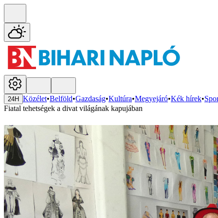
Közélet
•
Belföld
•
Gazdaság
•
Kultúra
•
Megyejáró
•
Kék hírek
•
Spor
24H
Fiatal tehetségek a divat világának kapujában