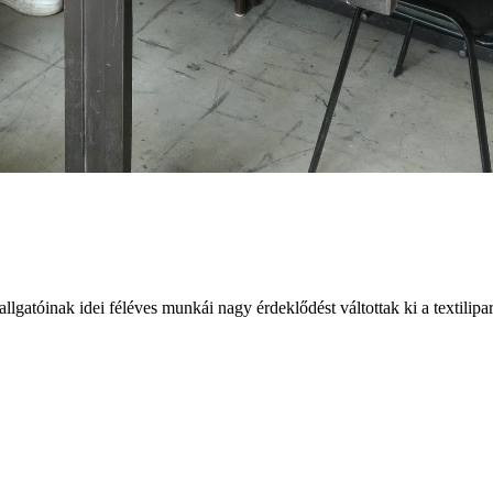
atóinak idei féléves munkái nagy érdeklődést váltottak ki a textilipar