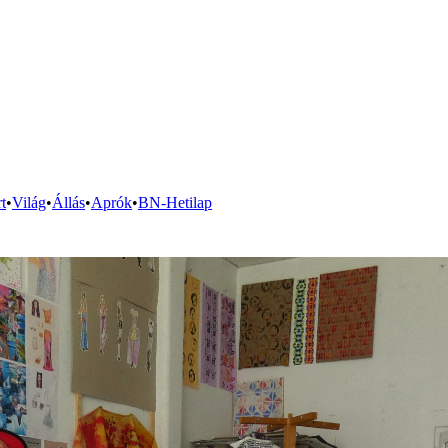
t
•
Világ
•
Állás
•
Aprók
•
BN-Hetilap