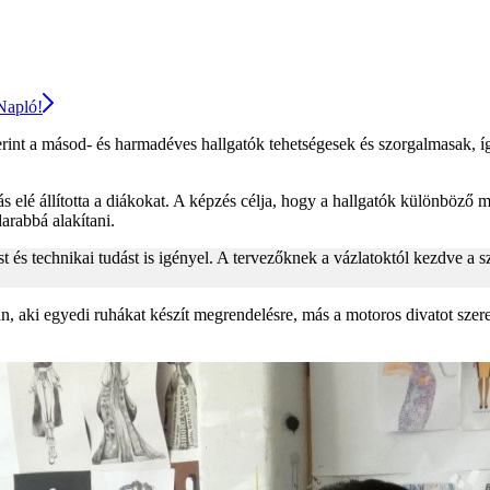
 Napló!
rint a másod- és harmadéves hallgatók tehetségesek és szorgalmasak, 
ás elé állította a diákokat. A képzés célja, hogy a hallgatók különböző
arabbá alakítani.
st és technikai tudást is igényel. A tervezőknek a vázlatoktól kezdve a
n, aki egyedi ruhákat készít megrendelésre, más a motoros divatot sze