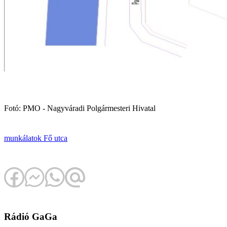
Fotó: PMO - Nagyváradi Polgármesteri Hivatal
munkálatok
Fő utca
Rádió GaGa