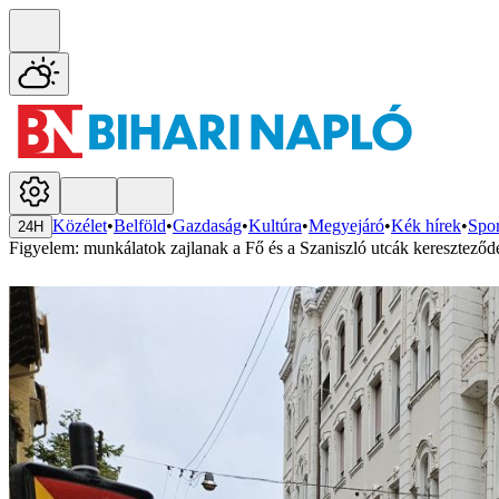
Közélet
•
Belföld
•
Gazdaság
•
Kultúra
•
Megyejáró
•
Kék hírek
•
Spor
24H
Figyelem: munkálatok zajlanak a Fő és a Szaniszló utcák keresztező