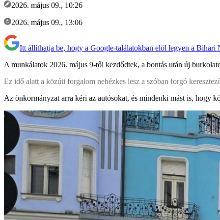
2026. május 09., 10:26
2026. május 09., 13:06
Itt állíthatja be, hogy a Google-találatokban elöl legyen a Bihari
A munkálatok 2026. május 9-től kezdődtek, a bontás után új burkolato
Ez idő alatt a közúti forgalom nehézkes lesz a szóban forgó keresztez
Az önkormányzat arra kéri az autósokat, és mindenki mást is, hogy kör