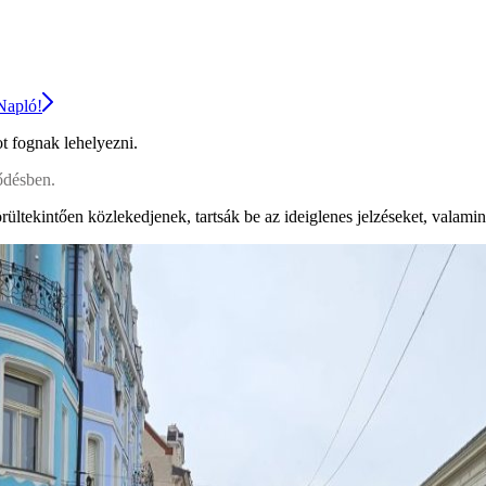
 Napló!
t fognak lehelyezni.
ődésben.
ültekintően közlekedjenek, tartsák be az ideiglenes jelzéseket, valamint