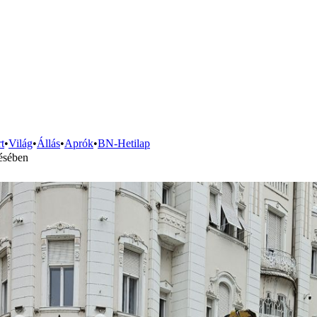
t
•
Világ
•
Állás
•
Aprók
•
BN-Hetilap
désében