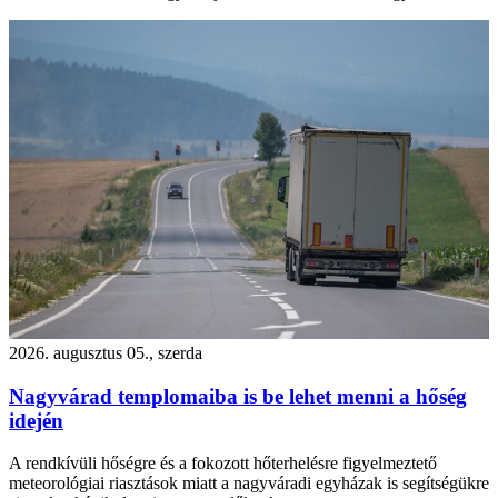
2026. augusztus 05., szerda
Nagyvárad templomaiba is be lehet menni a hőség
idején
A rendkívüli hőségre és a fokozott hőterhelésre figyelmeztető
meteorológiai riasztások miatt a nagyváradi egyházak is segítségükre