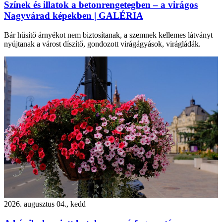
Színek és illatok a betonrengetegben – a virágos
Nagyvárad képekben | GALÉRIA
Bár hűsítő árnyékot nem biztosítanak, a szemnek kellemes látványt
nyújtanak a várost díszítő, gondozott virágágyások, virágládák.
2026. augusztus 04., kedd