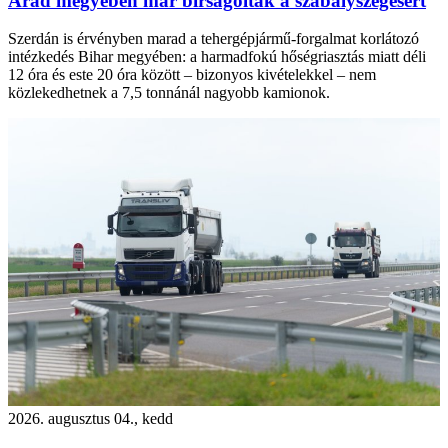
Arad megyében már bírságoltak a szabályszegésért
Szerdán is érvényben marad a tehergépjármű-forgalmat korlátozó
intézkedés Bihar megyében: a harmadfokú hőségriasztás miatt déli
12 óra és este 20 óra között – bizonyos kivételekkel – nem
közlekedhetnek a 7,5 tonnánál nagyobb kamionok.
2026. augusztus 04., kedd