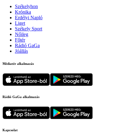
Székelyhon
Krónika
Erdélyi Napló
Liget
Székely Sport
Nőileg
Főtér
Rádió GaGa
Jóállás
Médiatér alkalmazás
Rádió GaGa alkalmazás
Kapcsolat