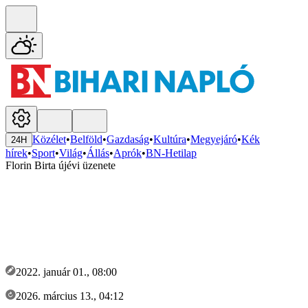
Közélet
•
Belföld
•
Gazdaság
•
Kultúra
•
Megyejáró
•
Kék
24H
hírek
•
Sport
•
Világ
•
Állás
•
Aprók
•
BN-Hetilap
Florin Birta újévi üzenete
2022. január 01., 08:00
2026. március 13., 04:12