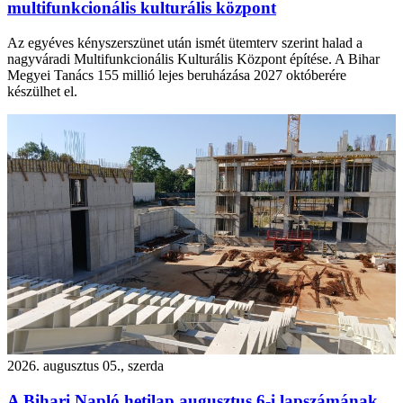
multifunkcionális kulturális központ
Az egyéves kényszerszünet után ismét ütemterv szerint halad a
nagyváradi Multifunkcionális Kulturális Központ építése. A Bihar
Megyei Tanács 155 millió lejes beruházása 2027 októberére
készülhet el.
2026. augusztus 05., szerda
A Bihari Napló hetilap augusztus 6-i lapszámának