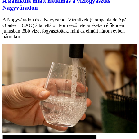
A kánikula miatt hatalmas a vízfogyasztás
Nagyváradon
A Nagyváradon és a Nagyváradi Vízművek (Compania de Apă
Oradea – CAO) által ellátott környező településeken élők idén
júliusban több vizet fogyasztottak, mint az elmúlt három évben
bármikor.