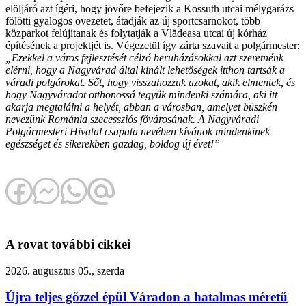
elöljáró azt ígéri, hogy jövőre befejezik a Kossuth utcai mélygarázs
fölötti gyalogos övezetet, átadják az új sportcsarnokot, több
közparkot felújítanak és folytatják a Vlădeasa utcai új kórház
építésének a projektjét is. Végezetül így zárta szavait a polgármester:
„Ezekkel a város fejlesztését célzó beruházásokkal azt szeretnénk
elérni, hogy a Nagyvárad által kínált lehetőségek itthon tartsák a
váradi polgárokat. Sőt, hogy visszahozzuk azokat, akik elmentek, és
hogy Nagyváradot otthonossá tegyük mindenki számára, aki itt
akarja megtalálni a helyét, abban a városban, amelyet büszkén
nevezünk Románia szecessziós fővárosának. A Nagyváradi
Polgármesteri Hivatal csapata nevében kívánok mindenkinek
egészséget és sikerekben gazdag, boldog új évet!”
A rovat további cikkei
2026. augusztus 05., szerda
Újra teljes gőzzel épül Váradon a hatalmas méretű