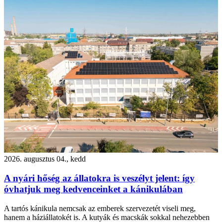
2026. augusztus 04., kedd
A nyári hőség az állatokra is veszélyt jelent: így
óvhatjuk meg kedvenceinket a kánikulában
A tartós kánikula nemcsak az emberek szervezetét viseli meg,
hanem a háziállatokét is. A kutyák és macskák sokkal nehezebben