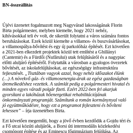
BN-összeállítás
Újévi üzenetet fogalmazott meg Nagyvárad lakosságának Florin
Birta polgármester, melyben kiemelte, hogy 2021 nehéz,
kihívásokkal teli év volt, de sikerült folytatni a város számára fontos
beruházásokat. Ezek közül kiemelte a villamos- és buszvásárlásokat,
a villamospálya-bővítést és egy új parkolóház építését. Ezt követően
a 2021-ben elkezdett projektek közül tett említést a Ghillányi
(Cantemir) és a Fürdői (Nufărului) utak felújításáról és a nagypiac
előtti aluljáró építéséről. Folytatták a városban a gyalogos övezetek
bővítését, az iskolafelújításokat, az egészségügy infrastruktúra
fejlesztését.
„Tisztában vagyok azzal, hogy nehéz időszakot élünk
(…) A növekvő gáz- és villamosenergia-árak az egész gazdaságban
áremelkedéshez vezettek. A számlát pedig a polgármesteri hivatal és
minden egyes váradi polgár fizeti. Ezért 2022-ben fel akarjuk
gyorsítani a lakóházak hőenergetikai rehabilitációjának
önkormányzati programját. Számítunk a román kormánynyal való
jó együttműködésre, hogy ezt a programot fejleszteni és bővíteni
lehessen”
– írja üzenetében Birta.
Ezt követően megemlíti, hogy a jövő évben kezdődik a Gojdu téri és
a Fő utcai közúti aluljárók, a Borsi úti intermodális közlekedési
csomópont építése és az Eminescu főgimnázium felújítása. Az