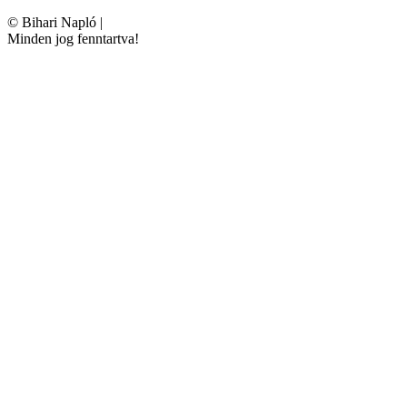
©
Bihari Napló
|
Minden jog fenntartva!