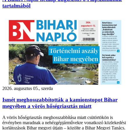
tartalmából
2026. augusztus 05., szerda
Ismét meghosszabbították a kamionstopot Bihar
megyében a vörös hőségriasztás miatt
A vörös hőségriasztás meghosszabbítása miatt csütörtökön is
érvényben maradnak a nehézgépjárművekre vonatkozó közlekedési
korlátozások Bihar megyei útjain – közölte a Bihar Megyei Tanács.