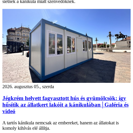
sietnek a kánikula miatt szenvedőknek.
2026. augusztus 05., szerda
Jégkrém helyett fagyasztott hús és gyümölcsök: így
hűsítik az állatkert lakóit a kánikulában│Galéria és
videó
A tartós kánikula nemcsak az embereket, hanem az állatokat is
komoly kihívás elé állítja.