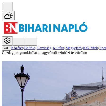
Közélet
•
Belföld
•
Gazdaság
•
Kultúra
•
Megyejáró
•
Kék hírek
•
Spor
24H
Gazdag programkínálat a nagyváradi színházi fesztiválon