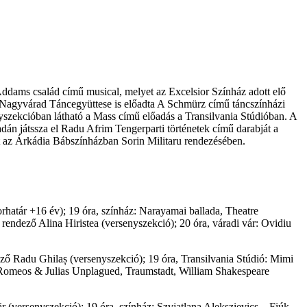
 Addams család című musical, melyet az Excelsior Színház adott elő
áz Nagyvárad Táncegyüttese is előadta A Schmürz című táncszínházi
yszekcióban látható a Mass című előadás a Transilvania Stúdióban. A
adán játssza el Radu Afrim Tengerparti történetek című darabját a
t az Árkádia Bábszínházban Sorin Militaru rendezésében.
orhatár +16 év); 19 óra, színház: Narayamai ballada, Theatre
endező Alina Hiristea (versenyszekció); 20 óra, váradi vár: Ovidiu
ző Radu Ghilaș (versenyszekció); 19 óra, Transilvania Stúdió: Mimi
: Romeos & Julias Unplagued, Traumstadt, William Shakespeare
 (versenyszekció); 19 óra, színház: Szvjatlana Alekszievics – Fiúk