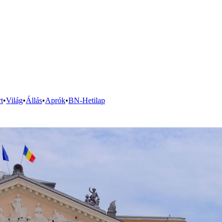
t
•
Világ
•
Állás
•
Aprók
•
BN-Hetilap