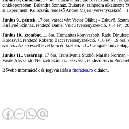
cinkkoporsóban, Bulandra Színház, Bukarest, színpadra alkalmazta Yu
si Experiment, Kolozsvár, rendező Andrei Măjeri (versenyszekció, +1
Június 9., péntek,
17 óra, váradi vár: Victor Olăhuț – Esküvő, Szatm
Királyné Színház, rendező Daniel Vulcu (versenyszekció, +14 év); 2
Június 10., szombat,
11 óra, Humanitas könyvesbolt: Radu Dinulescu 
Kolozsvár, rendező Roberto Bacci (versenyszekció, +16 év); 19 óra,
színház: Az elveszett levél koncert közben, I. L. Caragiale műve ala
Június 11., vasárnap,
17 óra, Transilvania Stúdió: Marsha Norman – 
Vasile Alecsandri Nemzeti Színház, Jászvásár, rendező Silviu Purcăret
Bővebb információk és jegyvásárlás a
fitoradea.ro
oldalon.