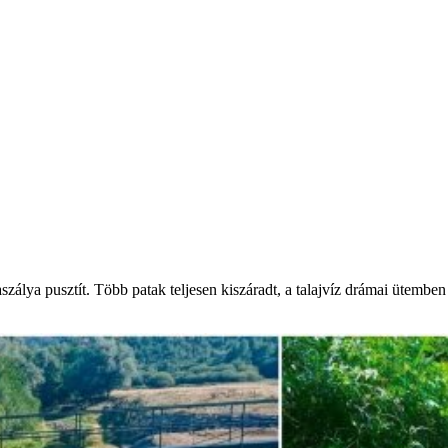
álya pusztít. Több patak teljesen kiszáradt, a talajvíz drámai ütemben