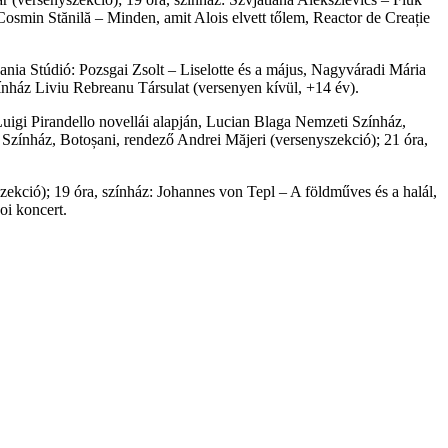
smin Stănilă – Minden, amit Alois elvett tőlem, Reactor de Creație
ania Stúdió: Pozsgai Zsolt – Liselotte és a május, Nagyváradi Mária
nház Liviu Rebreanu Társulat (versenyen kívül, +14 év).
uigi Pirandello novellái alapján, Lucian Blaga Nemzeti Színház,
zínház, Botoșani, rendező Andrei Măjeri (versenyszekció); 21 óra,
ekció); 19 óra, színház: Johannes von Tepl – A földműves és a halál,
oi koncert.