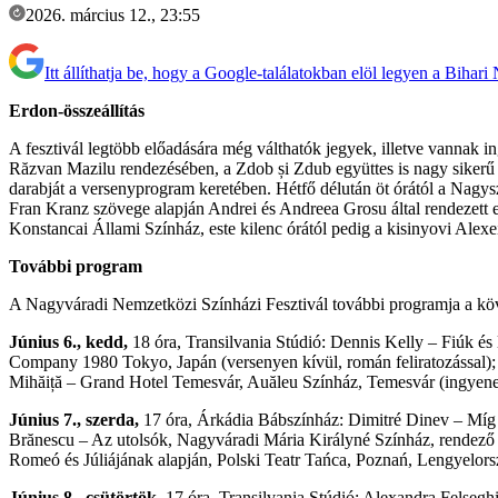
2026. március 12., 23:55
Itt állíthatja be, hogy a Google-találatokban elöl legyen a Bihari
Erdon-összeállítás
A fesztivál legtöbb előadására még válthatók jegyek, illetve vannak 
Răzvan Mazilu rendezésében, a Zdob și Zdub együttes is nagy sikerű 
darabját a versenyprogram keretében. Hétfő délután öt órától a Nagy
Fran Kranz szövege alapján Andrei és Andreea Grosu által rendezett el
Konstancai Állami Színház, este kilenc órától pedig a kisinyovi Ale
További program
A Nagyváradi Nemzetközi Színházi Fesztivál további programja a kö
Június 6., kedd,
18 óra, Transilvania Stúdió: Dennis Kelly – Fiúk és
Company 1980 Tokyo, Japán (versenyen kívül, román feliratozással); 
Mihăiță – Grand Hotel Temesvár, Auăleu Színház, Temesvár (ingyenes
Június 7., szerda,
17 óra, Árkádia Bábszínház: Dimitré Dinev – Míg a
Brănescu – Az utolsók, Nagyváradi Mária Királyné Színház, rendező 
Romeó és Júliájának alapján, Polski Teatr Tańca, Poznań, Lengyelors
Június 8., csütörtök,
17 óra, Transilvania Stúdió: Alexandra Felsegh