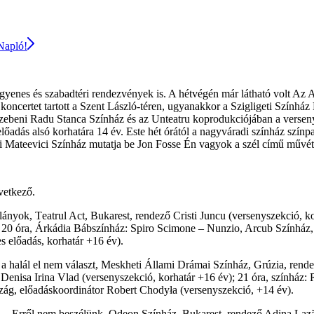
 Napló!
ingyenes és szabadtéri rendezvények is. A hétvégén már látható volt Az
koncertet tartott a Szent László-téren, ugyanakkor a Szigligeti Szính
szebeni Radu Stanca Színház és az Unteatru koprodukciójában a versen
őadás alsó korhatára 14 év. Este hét órától a nagyváradi színház színp
xei Mateevici Színház mutatja be Jon Fosse Én vagyok a szél című művé
vetkező.
 lányok, Teatrul Act, Bukarest, rendező Cristi Juncu (versenyszekció, k
20 óra, Árkádia Bábszínház: Spiro Scimone – Nunzio, Arcub Színház, r
 előadás, korhatár +16 év).
 halál el nem választ, Meskheti Állami Drámai Színház, Grúzia, rende
Denisa Irina Vlad (versenyszekció, korhatár +16 év); 21 óra, színház
zág, előadáskoordinátor Robert Chodyła (versenyszekció, +14 év).
i – Erről nem beszélünk, Odeon Színház, Bukarest, rendező Adina Lazăr