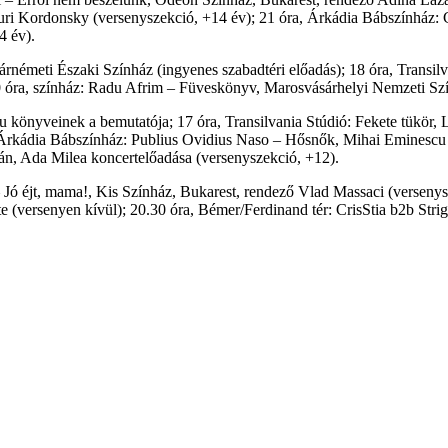
ri Kordonsky (versenyszekció, +14 év); 21 óra, Árkádia Bábszínház: Co
4 év).
árnémeti Északi Színház (ingyenes szabadtéri előadás); 18 óra, Transilv
0 óra, színház: Radu Afrim – Füveskönyv, Marosvásárhelyi Nemzeti Szí
könyveinek a bemutatója; 17 óra, Transilvania Stúdió: Fekete tükör, L
 Árkádia Bábszínház: Publius Ovidius Naso – Hősnők, Mihai Eminescu S
pján, Ada Milea koncertelőadása (versenyszekció, +12).
Jó éjt, mama!, Kis Színház, Bukarest, rendező Vlad Massaci (versenysz
e (versenyen kívül); 20.30 óra, Bémer/Ferdinand tér: CrisStia b2b Strig