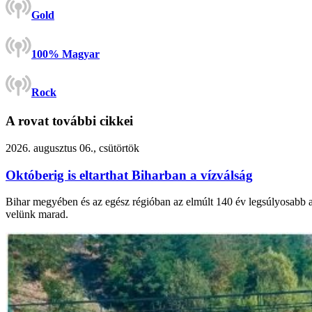
Gold
100% Magyar
Rock
A rovat további cikkei
2026. augusztus 06., csütörtök
Októberig is eltarthat Biharban a vízválság
Bihar megyében és az egész régióban az elmúlt 140 év legsúlyosabb asz
velünk marad.