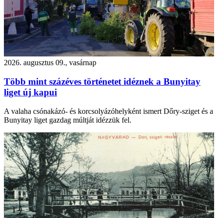
2026. augusztus 09., vasárnap
Több mint százéves történetet idéznek a Bunyitay
liget új kapui
A valaha csónakázó- és korcsolyázóhelyként ismert Dőry-sziget és a
Bunyitay liget gazdag múltját idézzük fel.