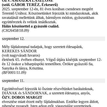
ÖZV. AMÁSZKA LÁSZLÓNÉ
(szül. GÁBOR TERÉZ, Érkeserű)
2025. szeptember 12-én, 81 éves korában csendesen megtért
Teremtő Urához. Köszönetünket fejezzük ki mindazoknak, akik
ravatalánál mellettünk álltak, bármilyen módon, gyászunkban
együttéreztek és velünk imádkoztak.
Hálás köszönettel a gyászoló család.
(CH26458/18.09)
szeptember 12.
Mély fájdalommal tudatjuk, hogy szeretett édesapánk,
KEREKES SÁNDOR
(volt nagyváradi fuvaros)
életének 65. évében elhunyt. Végső útjára kísérjük szeptember 12-
én 12 órakor a biharpüspöki temetőben. Örökre gyászoló fia,
Sanyika és lánya, Krisztina.
(BF0001/11.09)
szeptember 11.
Együttérzéssel fejezzük ki őszinte részvétünket barátainknak,
DIÁNAK és SÁNDORNAK, a szeretett édesanya, anyós,
ÖZV. DOBOS MARGIT
elvesztése miatt érzett mély fájdalmukban. Emléke legyen áldott,
pihenése nyugodt, Isten adjon erőt, vigasztalást szeretteinek.