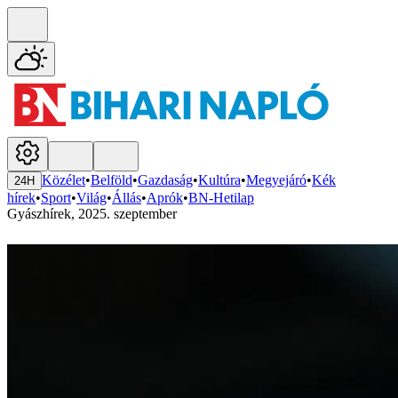
Közélet
•
Belföld
•
Gazdaság
•
Kultúra
•
Megyejáró
•
Kék
24H
hírek
•
Sport
•
Világ
•
Állás
•
Aprók
•
BN-Hetilap
Gyászhírek, 2025. szeptember