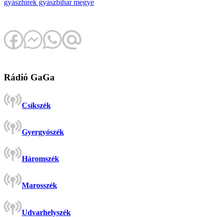
gyászhírek
gyász
bihar megye
Rádió GaGa
Csíkszék
Gyergyószék
Háromszék
Marosszék
Udvarhelyszék