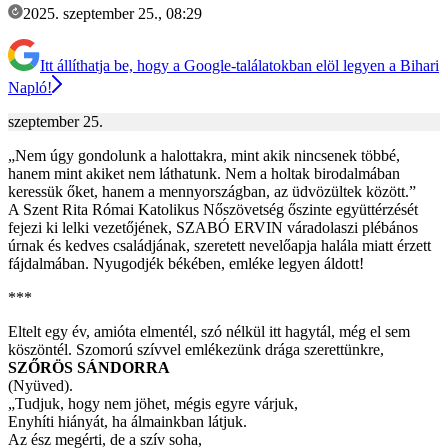
2025. szeptember 25., 08:29
Itt állíthatja be, hogy a Google-találatokban elöl legyen a Bihari
Napló!
szeptember 25.
„Nem úgy gondolunk a halottakra, mint akik nincsenek többé,
hanem mint akiket nem láthatunk. Nem a holtak birodalmában
keressük őket, hanem a mennyországban, az üdvözültek között.”
A Szent Rita Római Katolikus Nőszövetség őszinte együttérzését
fejezi ki lelki vezetőjének, SZABÓ ERVIN váradolaszi plébános
úrnak és kedves családjának, szeretett nevelőapja halála miatt érzett
fájdalmában. Nyugodjék békében, emléke legyen áldott!
***
Eltelt egy év, amióta elmentél, szó nélkül itt hagytál, még el sem
köszöntél. Szomorú szívvel emlékezünk drága szerettünkre,
SZŐRÖS SÁNDORRA
(Nyüved).
„Tudjuk, hogy nem jöhet, mégis egyre várjuk,
Enyhíti hiányát, ha álmainkban látjuk.
Az ész megérti, de a szív soha,