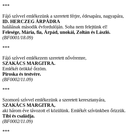
***
Fájó szívvel emlékezünk a szeretett férjre, édesapára, nagyapára,
ID. HERCZEG ÁRPÁDRA
halálának második évfordulóján. Soha nem felejtünk el!
Felesége, Mária, fia, Árpád, unokái, Zoltán és László.
(BF0001/18.09)
***
Fájó szívvel emlékezem szeretett nővéremre,
SZAKÁCS MARGITRA.
Emlékét örökké őrzöm.
Piroska és testvére.
(BF0002/11.09)
***
Szomorú szívvel emlékezünk a szeretett keresztanyára,
SZAKÁCS MARGITRA,
aki három éve távozott el közülünk. Emlékét szívünkben őrizzük.
Tibi és családja.
(BF0002/11.09)
***