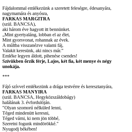
Fájdalommal emlékezünk a szeretett feleségre, édesanyára,
nagymamára és anyósra,
FARKAS MARGITRA
(szül. BANCSA),
aki három éve hagyott itt bennünket.
„Mint gyertyaláng, lobban el az élet,
Mint gyorsvonat, rohannak az évek.
A múltba visszanézve valami fáj,
Valakit keresünk, aki nincs már.”
Emléke legyen áldott, pihenése csendes!
Szívükben őrzik férje, Lajos, két fia, két menye és négy
unokája.
***
Fájó szívvel emlékezünk a drága testvérre és keresztanyára,
FARKAS MANYIRA
(szül. BANCSA, Hegyközszáldobágy)
halálának 3. évfordulóján.
"Olyan szomorú nélküled lenni,
Téged mindenütt keresni,
Téged várni, ki nem jön többé,
Szeretni fogunk mindörökké."
Nyugodj békében!