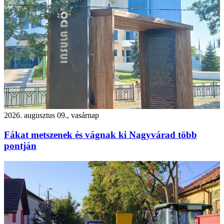
2026. augusztus 09., vasárnap
Fákat metszenek és vágnak ki Nagyvárad több
pontján