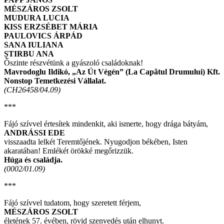
MÉSZÁROS ZSOLT
MUDURA LUCIA
KISS ERZSÉBET MÁRIA
PAULOVICS ÁRPÁD
SANA IULIANA
ȘTIRBU ANA
Őszinte részvétünk a gyászoló családoknak!
Mavrodoglu Ildikó, „Az Út Végén” (La Capătul Drumului) Kft.
Nonstop Temetkezési Vállalat.
(CH26458/04.09)
***
Fájó szívvel értesítek mindenkit, aki ismerte, hogy drága bátyám,
ANDRÁSSI EDE
visszaadta lelkét Teremtőjének. Nyugodjon békében, Isten
akaratában! Emlékét örökké megőrizzük.
Húga és családja.
(0002/01.09)
***
Fájó szívvel tudatom, hogy szeretett férjem,
MÉSZÁROS ZSOLT
életének 57. évében, rövid szenvedés után elhunyt.