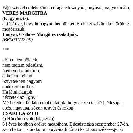
Fájó szívvel emlékezünk a drága édesanyára, anyósra, nagymamára,
VERES MARGITRA
(Kügypuszta),
aki 22 éve, hogy itt hagyott bennünket. Emlékét szívünkben örökké
megőrizzük.
Lányai, Csilla és Margit és családjaik.
(BF0001/22.09)
***
„Elmentem tőletek,
nem tudtam búcsúzni.
Nem volt időm arra,
el kellett indulni.
Szívetekben hagyom
emlékem örökre.
Ha látni akartok,
nézzetek az Égre.”
Mérhetetlen fájdalommal tudatjuk, hogy a szeretett férj, édesapa,
após, nagyapa, sógor, testvér és rokon,
CSÁKI LÁSZLÓ
(a Hőerőmű volt dolgozója)
64 éves korában örökre megpihent. Búcsúztatása szeptember 27-én,
szombaton 17 órakor a nagyváradi római katolikus székesegyház