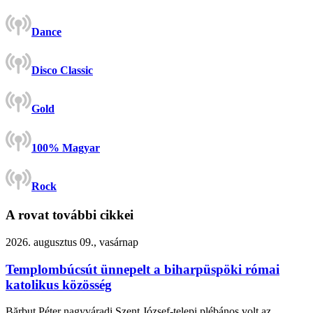
Dance
Disco Classic
Gold
100% Magyar
Rock
A rovat további cikkei
2026. augusztus 09., vasárnap
Templombúcsút ünnepelt a biharpüspöki római
katolikus közösség
Bărbuț Péter nagyváradi Szent József-telepi plébános volt az