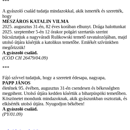
***
A gyászoló család tudatja mindazokkal, akik ismerték és szerették,
hogy
MÉSZÁROS KATALIN VILMA
2025. augusztus 31-én, 82 éves korában elhunyt. Drága halottunkat
2025. szeptember 5-én 12 órakor polgári szertartás szerint
búcsúztatjuk a nagyváradi Rulikowski temető ravatalozójában, majd
utolsó útjára kísérjük a katolikus temetőbe. Emlékét szívünkben
megőrizzük!
A gyászoló család.
(COD CH 26479/04.09)
***
Fájó szívvel tudatjuk, hogy a szeretett édesapa, nagyapa,
PAPP JÁNOS
életének 95. évében, augusztus 31-én csendesen és békességben
megpihent. Utolsó útjára kedden kísértük a biharpüspöki temetőben.
Köszönetet mondunk mindazoknak, akik gyászunkban osztoztak, és
elkísérték utolsó útjára. Nyugodjon békében!
A gyászoló család.
(PY/01.09)