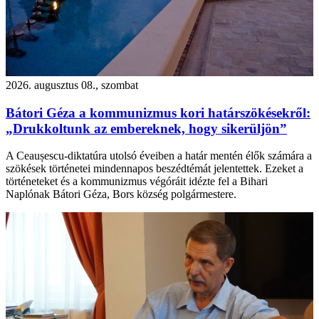
2026. augusztus 08., szombat
Bátori Géza a kommunizmus kori határszökésekről:
„Drukkoltunk az embereknek, hogy sikerüljön”
A Ceaușescu-diktatúra utolsó éveiben a határ mentén élők számára a
szökések történetei mindennapos beszédtémát jelentettek. Ezeket a
történeteket és a kommunizmus végóráit idézte fel a Bihari
Naplónak Bátori Géza, Bors község polgármestere.