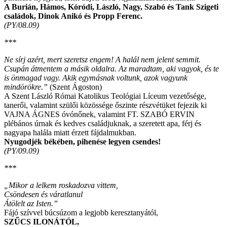
A Burián, Hámos, Kóródi, László, Nagy, Szabó és Tank
Szigeti
családok, Dinok Anikó és Propp Ferenc.
(PY/08.09)
***
Ne sírj azért, mert szeretsz engem! A halál nem jelent semmit.
Csupán átmentem a másik oldalra. Az maradtam, aki vagyok, és te
is önmagad vagy. Akik egymásnak voltunk, azok vagyunk
mindörökre.”
(Szent Ágoston)
A Szent László Római Katolikus Teológiai Líceum vezetősége,
tanerői, valamint szülői közössége őszinte részvétüket fejezik ki
VAJNA ÁGNES óvónőnek, valamint FT. SZABÓ ERVIN
plébános úrnak és kedves családjuknak, a szeretett apa, férj és
nagyapa halála miatt érzett fájdalmukban.
Nyugodjék békében, pihenése legyen csendes!
(PY/09.09)
***
„Mikor a lelkem roskadozva vittem,
Csöndesen és váratlanul
Átölelt az Isten.”
Fájó szívvel búcsúzom a legjobb keresztanyától,
SZŰCS ILONÁTÓL,