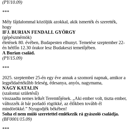
(PY/10.09)
***
Mély fájdalommal közöljük azokkal, akik ismerték és szerették,
hogy
IFJ. BURIAN FENDALL GYÖRGY
(gépészmérnök)
életének 80. évében, Budapesten elhunyt. Temetése szeptember 22-
én hétfőn 12.30 órakor lesz Budakeszi temetőjében.
A Burian család.
(PY/15.09)
***
2025. szeptember 25-én egy éve annak a szomorú napnak, amikor a
legpéldaértékűbb feleség, édesanya, anyós, nagymama,
NAGY KATALIN
(szalontai születésű)
visszaadta nemes lelkét Teremtőjének. „Aki ember volt, tiszta ember,
változzék át bár porladó rögökké, az élőkben tovább él
mindörökké.” Nyugodjék békében!
Soha el nem múló szeretettel emlékezik rá gyászoló családja.
(BF0001/15.09)
***