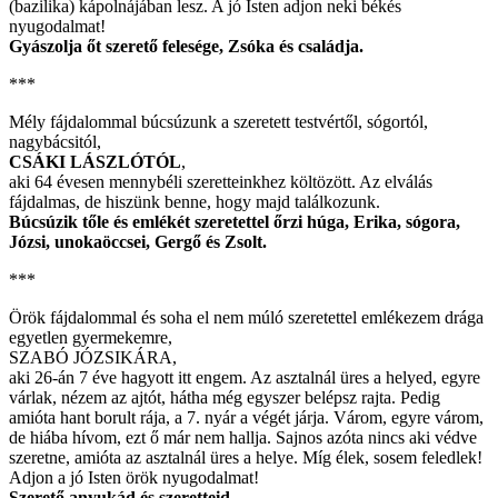
(bazilika) kápolnájában lesz. A jó Isten adjon neki békés
nyugodalmat!
Gyászolja őt szerető felesége, Zsóka és családja.
***
Mély fájdalommal búcsúzunk a szeretett testvértől, sógortól,
nagybácsitól,
CSÁKI LÁSZLÓTÓL
,
aki 64 évesen mennybéli szeretteinkhez költözött. Az elválás
fájdalmas, de hiszünk benne, hogy majd találkozunk.
Búcsúzik tőle és emlékét szeretettel őrzi húga, Erika, sógora,
Józsi, unokaöccsei, Gergő és Zsolt.
***
Örök fájdalommal és soha el nem múló szeretettel emlékezem drága
egyetlen gyermekemre,
SZABÓ JÓZSIKÁRA,
aki 26-án 7 éve hagyott itt engem. Az asztalnál üres a helyed, egyre
várlak, nézem az ajtót, hátha még egyszer belépsz rajta. Pedig
amióta hant borult rája, a 7. nyár a végét járja. Várom, egyre várom,
de hiába hívom, ezt ő már nem hallja. Sajnos azóta nincs aki védve
szeretne, amióta az asztalnál üres a helye. Míg élek, sosem feledlek!
Adjon a jó Isten örök nyugodalmat!
Szerető anyukád és szeretteid.