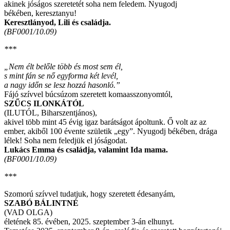
akinek jóságos szeretetét soha nem feledem. Nyugodj
békében, keresztanyu!
Keresztlányod, Lili és családja.
(BF0001/10.09)
***
„Nem élt belőle több és most sem él,
s mint fán se nő egyforma két levél,
a nagy időn se lesz hozzá hasonló.”
Fájó szívvel búcsúzom szeretett komaasszonyomtól,
SZŰCS ILONKÁTÓL
(ILUTÓL, Biharszentjános),
akivel több mint 45 évig igaz barátságot ápoltunk. Ő volt az az
ember, akiből 100 évente születik „egy”. Nyugodj békében, drága
lélek! Soha nem feledjük el jóságodat.
Lukács Emma és családja, valamint Ida mama.
(BF0001/10.09)
***
Szomorú szívvel tudatjuk, hogy szeretett édesanyám,
SZABÓ BÁLINTNÉ
(VAD OLGA)
életének 85. évében, 2025. szeptember 3-án elhunyt.