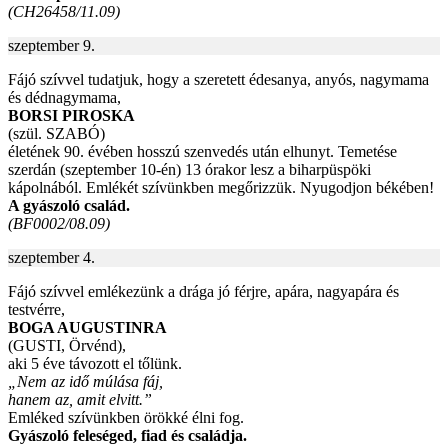
(CH26458/11.09)
szeptember 9.
Fájó szívvel tudatjuk, hogy a szeretett édesanya, anyós, nagymama
és dédnagymama,
BORSI PIROSKA
(szül. SZABÓ)
életének 90. évében hosszú szenvedés után elhunyt. Temetése
szerdán (szeptember 10-én) 13 órakor lesz a biharpüspöki
kápolnából. Emlékét szívünkben megőrizzük. Nyugodjon békében!
A gyászoló család.
(BF0002/08.09)
szeptember 4.
Fájó szívvel emlékezünk a drága jó férjre, apára, nagyapára és
testvérre,
BOGA AUGUSTINRA
(GUSTI, Örvénd),
aki 5 éve távozott el tőlünk.
„Nem az idő múlása fáj,
hanem az, amit elvitt.”
Emléked szívünkben örökké élni fog.
Gyászoló feleséged, fiad és családja.