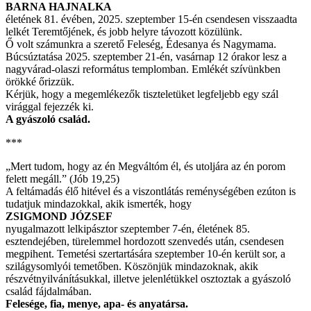
BARNA HAJNALKA
életének 81. évében, 2025. szeptember 15-én csendesen visszaadta
lelkét Teremtőjének, és jobb helyre távozott közülünk.
Ő volt számunkra a szerető Feleség, Édesanya és Nagymama.
Búcsúztatása 2025. szeptember 21-én, vasárnap 12 órakor lesz a
nagyvárad-olaszi református templomban. Emlékét szívünkben
örökké őrizzük.
Kérjük, hogy a megemlékezők tiszteletüket legfeljebb egy szál
virággal fejezzék ki.
A gyászoló család.
***
„Mert tudom, hogy az én Megváltóm él, és utoljára az én porom
felett megáll.” (Jób 19,25)
A feltámadás élő hitével és a viszontlátás reménységében ezúton is
tudatjuk mindazokkal, akik ismerték, hogy
ZSIGMOND JÓZSEF
nyugalmazott lelkipásztor szeptember 7-én, életének 85.
esztendejében, türelemmel hordozott szenvedés után, csendesen
megpihent. Temetési szertartására szeptember 10-én került sor, a
szilágysomlyói temetőben. Köszönjük mindazoknak, akik
részvétnyilvánításukkal, illetve jelenlétükkel osztoztak a gyászoló
család fájdalmában.
Felesége, fia, menye, apa- és anyatársa.