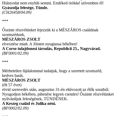
Hiányodat nem enyhíti semmi. Emléked örökké szívemben él!
Gyászolja felesége, Tünde.
(CH26458/04.09)
***
Őszinte részvétünket fejezzük ki a MÉSZÁROS családnak
szomszédunk,
MÉSZÁROS ZSOLT
elvesztése miatt. A Jóisten nyugtassa békében!
A Corso tulajdonosi társulás, Republicii 25., Nagyvárad.
(BF0001/02.09)
***
Mérhetetlen fájdalommal tudatjuk, hogy a szeretett szomszéd,
kedves barát,
MÉSZÁROS ZSOLT
(élt 57 évet)
rövid szenvedés után, augusztus 31-én eltávozott az élők soraiból.
Nyugodjon békében, pihenése legyen csendes! Őszinte részvétünket
nyilvánítjuk feleségének, TÜNDÉNEK.
A Keszeg család és Julika néni.
(BF0002/02.09)