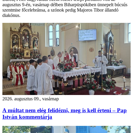
augusztus 9-én, vasárnap délben Biharpüspökiben ünnepelt búcsús
szentmise főcelebránsa, a szónok pedig Majoros Tibor állandó
diakónus.
2026. augusztus 09., vasárnap
A múltat nem elég felidézni, meg is kell érteni – Pap
István kommentárja