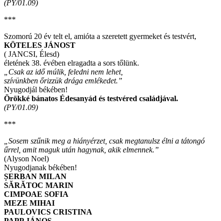
(PY/01.09)
***
Szomorú 20 év telt el, amióta a szeretett gyermeket és testvért,
KÖTELES JÁNOST
( JANCSI, Élesd)
életének 38. évében elragadta a sors tőlünk.
„Csak az idő múlik, feledni nem lehet,
szívünkben őrizzük drága emlékedet.”
Nyugodjál békében!
Örökké bánatos Édesanyád és testvéred családjával.
(PY/01.09)
***
„Sosem szűnik meg a hiányérzet, csak megtanulsz élni a tátongó
űrrel, amit maguk után hagynak, akik elmennek.”
(Alyson Noel)
Nyugodjanak békében!
ȘERBAN MILAN
SĂRĂTOC MARIN
CIMPOAE SOFIA
MEZE MIHAI
PAULOVICS CRISTINA
PAPP JÁNOS