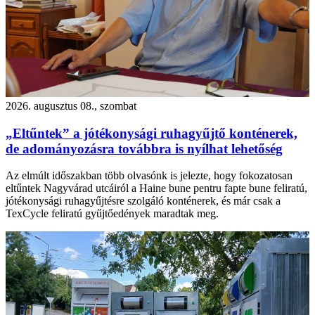
2026. augusztus 08., szombat
„Eltűntek” a jótékonysági ruhagyűjtő konténerek,
de adományozásra továbbra is nyílhat lehetőség
Az elmúlt időszakban több olvasónk is jelezte, hogy fokozatosan
eltűntek Nagyvárad utcáiról a Haine bune pentru fapte bune feliratú,
jótékonysági ruhagyűjtésre szolgáló konténerek, és már csak a
TexCycle feliratú gyűjtőedények maradtak meg.