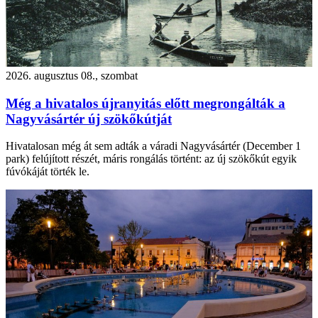
2026. augusztus 08., szombat
Még a hivatalos újranyitás előtt megrongálták a
Nagyvásártér új szökőkútját
Hivatalosan még át sem adták a váradi Nagyvásártér (December 1
park) felújított részét, máris rongálás történt: az új szökőkút egyik
fúvókáját törték le.