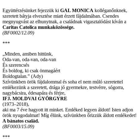
Együttérzésünket fejezzük ki
GAL MONICA
kolléganőnknek,
szeretett bátyja elvesztése miatt érzett fájdalmában. Csendes
megnyugvást az elhunytnak, a családnak vigasztalódást kíván a
Caritas Catolica munkaközössége.
(BF0002/12.09)
***
„Minden, amiben hittünk,
Oda-van, oda-van, oda-van
És szerencsés
És boldog, ki csak önmagáért
Boldogtalan.” (Ady)
Szívünkben örök fájdalommal és soha el nem múló szeretettel
emlékezünk a szeretett, drága jó gyermekre, testvérre, sógorra,
nagybácsira, édesapára és férjre,
IFJ. MOLDVAI GYÖRGYRE
(1973–2018),
aki ma 7 éve hagyott itt minket. Emléked legyen áldott! Isten adjon
örök nyugodalmat! Míg élünk, szívünkben őrizzük áldott emlékedet!
A bánatos család.
(BF0003/15.09)
***