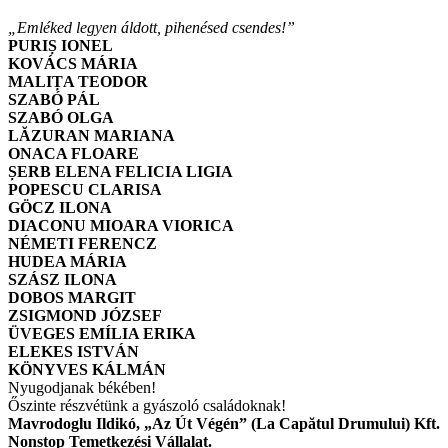
„Emléked legyen áldott, pihenésed csendes!”
PURIȘ IONEL
KOVÁCS MÁRIA
MALIȚA TEODOR
SZABÓ PÁL
SZABÓ OLGA
LĂZURAN MARIANA
ONACA FLOARE
ȘERB ELENA FELICIA LIGIA
POPESCU CLARISA
GÖCZ ILONA
DIACONU MIOARA VIORICA
NÉMETI FERENCZ
HUDEA MÁRIA
SZÁSZ ILONA
DOBOS MARGIT
ZSIGMOND JÓZSEF
ÜVEGES EMÍLIA ERIKA
ELEKES ISTVÁN
KÖNYVES KÁLMÁN
Nyugodjanak békében!
Őszinte részvétünk a gyászoló családoknak!
Mavrodoglu Ildikó, „Az Út Végén” (La Capătul Drumului) Kft.
Nonstop Temetkezési Vállalat.