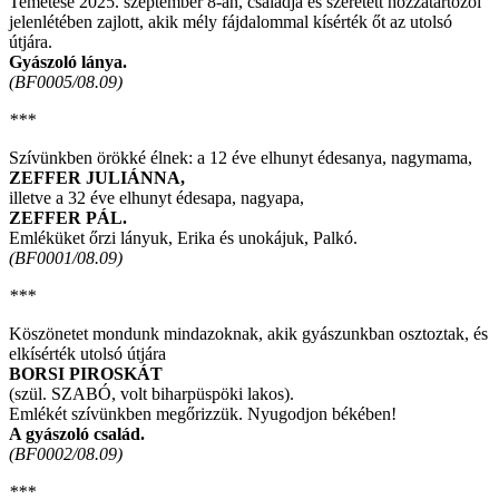
Temetése 2025. szeptember 8-án, családja és szeretett hozzátartozói
jelenlétében zajlott, akik mély fájdalommal kísérték őt az utolsó
útjára.
Gyászoló lánya.
(BF0005/08.09)
***
Szívünkben örökké élnek: a 12 éve elhunyt édesanya, nagymama,
ZEFFER JULIÁNNA,
illetve a 32 éve elhunyt édesapa, nagyapa,
ZEFFER PÁL.
Emléküket őrzi lányuk, Erika és unokájuk, Palkó.
(BF0001/08.09)
***
Köszönetet mondunk mindazoknak, akik gyászunkban osztoztak, és
elkísérték utolsó útjára
BORSI PIROSKÁT
(szül. SZABÓ, volt biharpüspöki lakos).
Emlékét szívünkben megőrizzük. Nyugodjon békében!
A gyászoló család.
(BF0002/08.09)
***