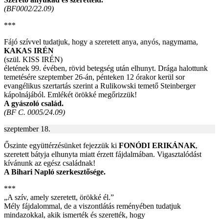
(BF0002/22.09)
***
Fájó szívvel tudatjuk, hogy a szeretett anya, anyós, nagymama,
KAKAS IRÉN
(szül. KISS IRÉN)
életének 99. évében, rövid betegség után elhunyt. Drága halottunk
temetésére szeptember 26-án, pénteken 12 órakor kerül sor
evangélikus szertartás szerint a Rulikowski temető Steinberger
kápolnájából. Emlékét örökké megőrizzük!
A gyászoló család.
(BF C. 0005/24.09)
szeptember 18.
Őszinte együttérzésünket fejezzük ki
FONÓDI ERIKÁNAK
,
szeretett bátyja elhunyta miatt érzett fájdalmában. Vigasztalódást
kívánunk az egész családnak!
A Bihari Napló szerkesztősége.
***
„A szív, amely szeretett, örökké él.”
Mély fájdalommal, de a viszontlátás reményében tudatjuk
mindazokkal, akik ismerték és szerették, hogy