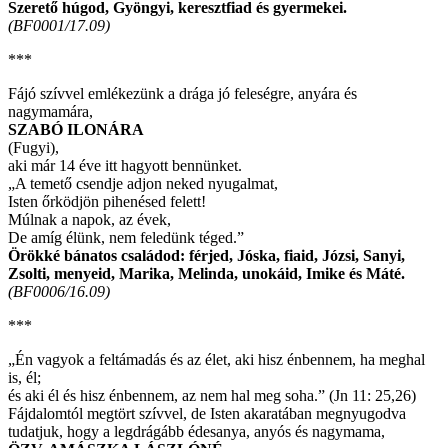
Szerető húgod, Gyöngyi, keresztfiad és gyermekei.
(BF0001/17.09)
***
Fájó szívvel emlékezünk a drága jó feleségre, anyára és
nagymamára,
SZABÓ ILONÁRA
(Fugyi),
aki már 14 éve itt hagyott bennünket.
„A temető csendje adjon neked nyugalmat,
Isten őrködjön pihenésed felett!
Múlnak a napok, az évek,
De amíg élünk, nem feledünk téged.”
Örökké bánatos családod: férjed, Jóska, fiaid, Józsi, Sanyi,
Zsolti, menyeid, Marika, Melinda, unokáid, Imike és Máté.
(BF0006/16.09)
***
„Én vagyok a feltámadás és az élet, aki hisz énbennem, ha meghal
is, él;
és aki él és hisz énbennem, az nem hal meg soha.” (Jn 11: 25,26)
Fájdalomtól megtört szívvel, de Isten akaratában megnyugodva
tudatjuk, hogy a legdrágább édesanya, anyós és nagymama,