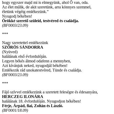
hogy egyszer majd mi is elmegyünk, ahol Ő van, oda.
Az élet múlik, de akit szeretünk, arra könnyes szemmel,
életünk végéig emlékezünk.”
Nyugodj békében!
Örökké szerető szüleid, testvéred és családja.
(BF0003/23.09)
***
Nagy szeretettel emlékezünk
SZŐRÖS SÁNDORRA
(Nyüved)
halálának első évfordulóján.
Legyen békés álmod odafenn a mennyben,
Azt kívánjuk neked, nyugodjál békében!
Emlékezik rád unokatestvéred, Tünde és családja.
(BF0003/23.09)
***
Fájó szívvel emlékezünk a szeretett feleségre és édesanyára,
HERCZEG ILONÁRA
halálának 18. évfordulóján. Nyugodjon békében!
Férje, Árpád, fiai, Zoltán és László.
(BF0001/18.09)