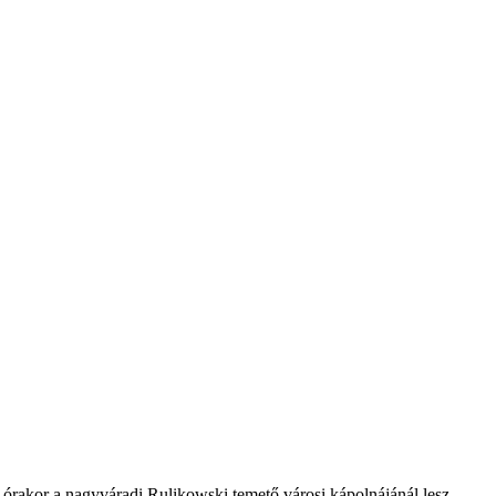
akor a nagyváradi Rulikowski temető városi kápolnájánál lesz.