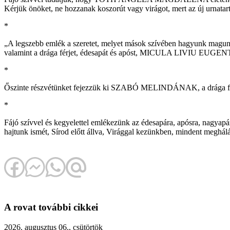
Kérjük önöket, ne hozzanak koszorút vagy virágot, mert az új urnatart
*
„A legszebb emlék a szeretet, melyet mások szívében hagyunk magunk
valamint a drága férjet, édesapát és apóst, MICULA LIVIU EUGENT, ak
*
Őszinte részvétünket fejezzük ki SZABÓ MELINDÁNAK, a drága férj
*
Fájó szívvel és kegyelettel emlékezünk az édesapára, apósra, nagya
hajtunk ismét, Sírod előtt állva, Virággal kezünkben, mindent meghál
A rovat további cikkei
2026. augusztus 06., csütörtök