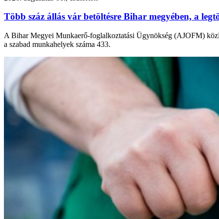
Több száz állás vár betöltésre Bihar megyében, a leg
A Bihar Megyei Munkaerő-foglalkoztatási Ügynökség (AJOFM) közlemé
a szabad munkahelyek száma 433.