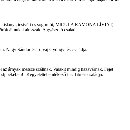
mádott kislányt, testvért és sógornőt, MICULA RAMÓNA LÍVIÁT,
örök álmukat alusszák. A gyászoló család.
. Nagy Sándor és Tolvaj Gyöngyi és családja.
az árnyak messze szállnak, Valakit mindig hazavárnak. Fejet
dj békében!” Kegyelettel emlékező fia, Tibi és családja.