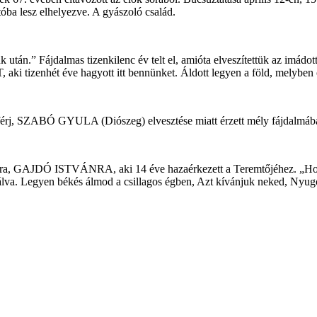
óba lesz elhelyezve. A gyászoló család.
 után.” Fájdalmas tizenkilenc év telt el, amióta elveszítettük az i
i tizenhét éve hagyott itt bennünket. Áldott legyen a föld, melyben 
, SZABÓ GYULA (Diószeg) elvesztése miatt érzett mély fájdalmában
pára, GAJDÓ ISTVÁNRA, aki 14 éve hazaérkezett a Teremtőjéhez. „Hol 
álva. Legyen békés álmod a csillagos égben, Azt kívánjuk neked, Nyugo