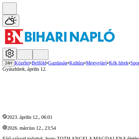
Közélet
•
Belföld
•
Gazdaság
•
Kultúra
•
Megyejáró
•
Kék hírek
•
Spor
24H
Gyászhírek, április 12.
2023. április 12., 06:01
2026. március 12., 23:54
Fájó szívvel tudatjuk, hogy TOTH ANGELA MAGDALENA életének 67. év