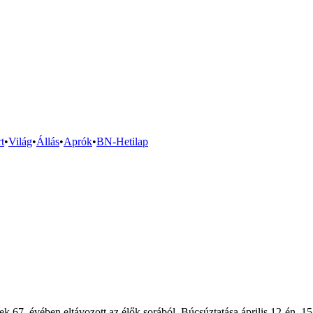
t
•
Világ
•
Állás
•
Aprók
•
BN-Hetilap
ében eltávozott az élők sorából. Búcsúztatása április 12-én, 15 ór