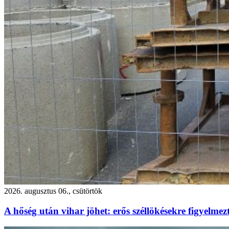
2026. augusztus 06., csütörtök
A hőség után vihar jöhet: erős széllökésekre figyelm