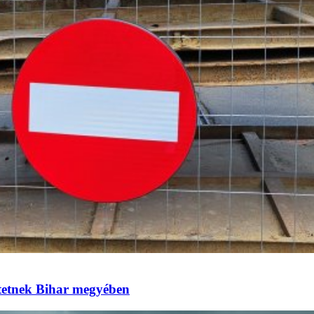
eztetnek Bihar megyében