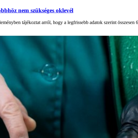
többhöz nem szükséges oklevél
nyben tájékoztat arról, hogy a legfrissebb adatok szerint összesen 