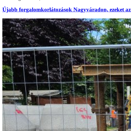
Újabb forgalomkorlátozások Nagyváradon, ezeket az 