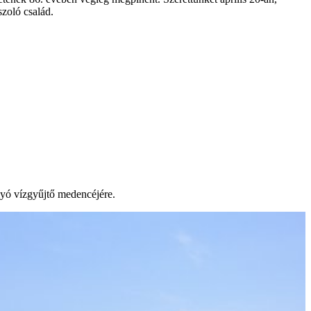
zoló család.
lyó vízgyűjtő medencéjére.