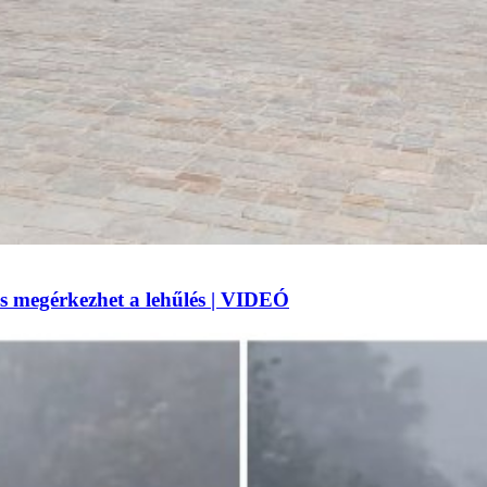
 megérkezhet a lehűlés | VIDEÓ