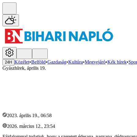
Közélet
•
Belföld
•
Gazdaság
•
Kultúra
•
Megyejáró
•
Kék hírek
•
Spor
24H
Gyászhírek, április 19.
2023. április 19., 06:58
2026. március 12., 23:54
Fájdalommal tudatjuk, hogy a szeretett édesapa, nagyapa, dédnagya