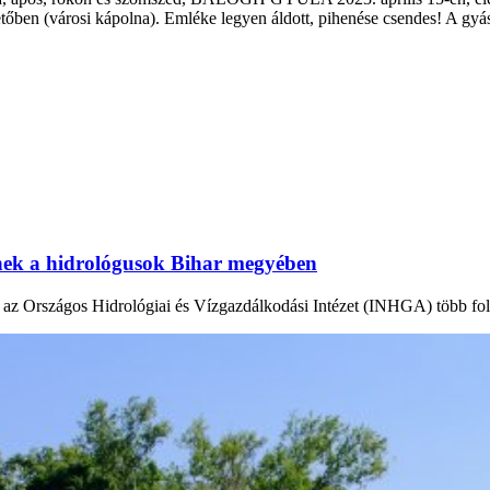
ben (városi kápolna). Emléke legyen áldott, pihenése csendes! A gyás
tnek a hidrológusok Bihar megyében
en az Országos Hidrológiai és Vízgazdálkodási Intézet (INHGA) több fo