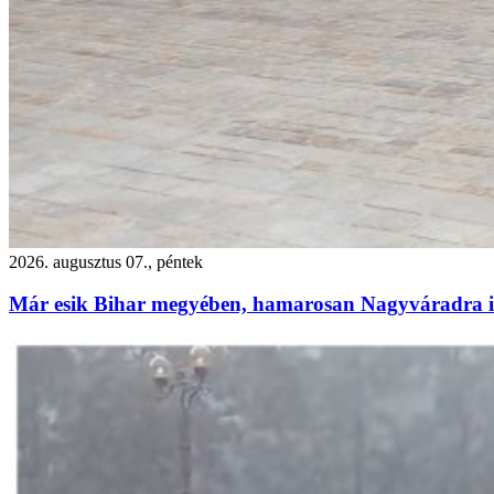
2026. augusztus 07., péntek
Már esik Bihar megyében, hamarosan Nagyváradra is