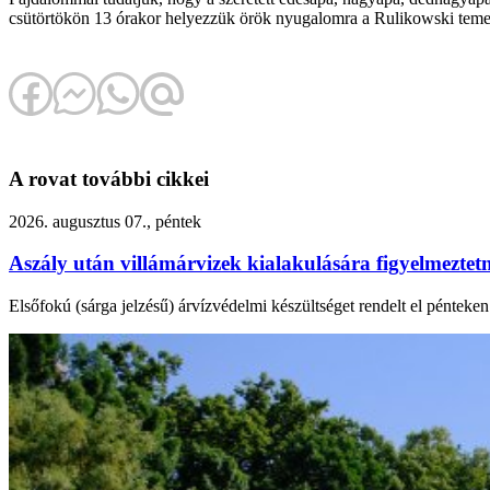
csütörtökön 13 órakor helyezzük örök nyugalomra a Rulikowski temető
A rovat további cikkei
2026. augusztus 07., péntek
Aszály után villámárvizek kialakulására figyelmezte
Elsőfokú (sárga jelzésű) árvízvédelmi készültséget rendelt el péntek