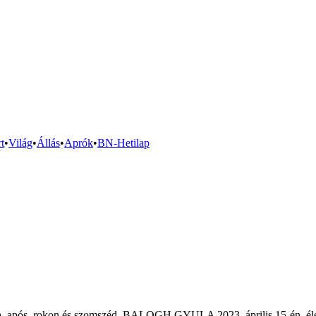
t
•
Világ
•
Állás
•
Aprók
•
BN-Hetilap
pa, após, rokon és szomszéd, BALOGH GYULA 2023. április 15-én, életé