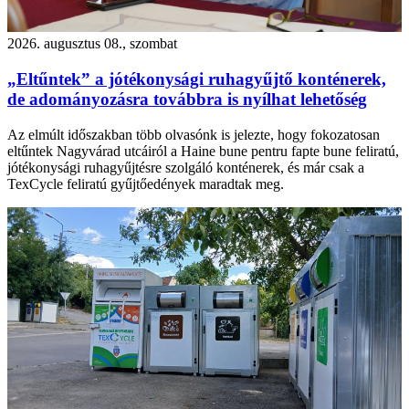
2026. augusztus 08., szombat
„Eltűntek” a jótékonysági ruhagyűjtő konténerek,
de adományozásra továbbra is nyílhat lehetőség
Az elmúlt időszakban több olvasónk is jelezte, hogy fokozatosan
eltűntek Nagyvárad utcáiról a Haine bune pentru fapte bune feliratú,
jótékonysági ruhagyűjtésre szolgáló konténerek, és már csak a
TexCycle feliratú gyűjtőedények maradtak meg.