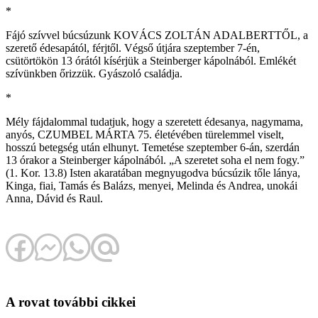
*
Fájó szívvel búcsúzunk KOVÁCS ZOLTÁN ADALBERTTŐL, a
szerető édesapától, férjtől. Végső útjára szeptember 7-én,
csütörtökön 13 órától kísérjük a Steinberger kápolnából. Emlékét
szívünkben őrizzük. Gyászoló családja.
*
Mély fájdalommal tudatjuk, hogy a szeretett édesanya, nagymama,
anyós, CZUMBEL MÁRTA 75. életévében türelemmel viselt,
hosszú betegség után elhunyt. Temetése szeptember 6-án, szerdán
13 órakor a Steinberger kápolnából. „A szeretet soha el nem fogy.”
(1. Kor. 13.8) Isten akaratában megnyugodva búcsúzik tőle lánya,
Kinga, fiai, Tamás és Balázs, menyei, Melinda és Andrea, unokái
Anna, Dávid és Raul.
A rovat további cikkei