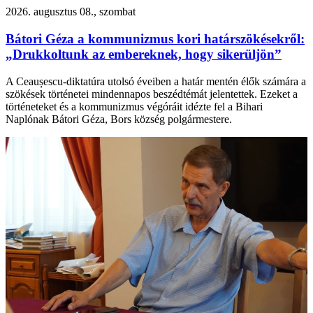
2026. augusztus 08., szombat
Bátori Géza a kommunizmus kori határszökésekről:
„Drukkoltunk az embereknek, hogy sikerüljön”
A Ceaușescu-diktatúra utolsó éveiben a határ mentén élők számára a
szökések történetei mindennapos beszédtémát jelentettek. Ezeket a
történeteket és a kommunizmus végóráit idézte fel a Bihari
Naplónak Bátori Géza, Bors község polgármestere.