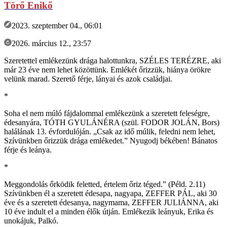
Törő Enikő
2023. szeptember 04., 06:01
2026. március 12., 23:57
Szeretettel emlékezünk drága halottunkra, SZÉLES TERÉZRE, aki
már 23 éve nem lehet közöttünk. Emlékét őrizzük, hiánya örökre
velünk marad. Szerető férje, lányai és azok családjai.
*
Soha el nem múló fájdalommal emlékezünk a szeretett feleségre,
édesanyára, TÓTH GYULÁNÉRA (szül. FODOR JOLÁN, Bors)
halálának 13. évfordulóján. „Csak az idő múlik, feledni nem lehet,
Szívünkben őrizzük drága emlékedet.” Nyugodj békében! Bánatos
férje és leánya.
*
Meggondolás őrködik feletted, értelem őriz téged.” (Péld. 2.11)
Szívünkben él a szeretett édesapa, nagyapa, ZEFFER PÁL, aki 30
éve és a szeretett édesanya, nagymama, ZEFFER JULIÁNNA, aki
10 éve indult el a minden élők útján. Emlékezik leányuk, Erika és
unokájuk, Palkó.