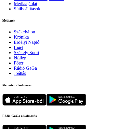
Médiaajánlat
Sütibeállítások
Médiatér
Székelyhon
Krónika
Erdélyi Napló
Liget
Székely Sport
Nőileg
Főtér
Rádió GaGa
Jóállás
Médiatér alkalmazás
Rádió GaGa alkalmazás