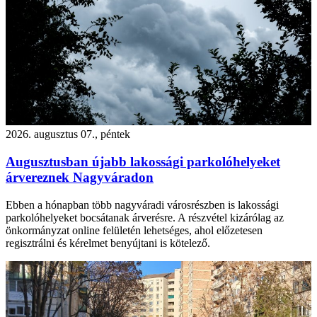
2026. augusztus 07., péntek
Augusztusban újabb lakossági parkolóhelyeket
árvereznek Nagyváradon
Ebben a hónapban több nagyváradi városrészben is lakossági
parkolóhelyeket bocsátanak árverésre. A részvétel kizárólag az
önkormányzat online felületén lehetséges, ahol előzetesen
regisztrálni és kérelmet benyújtani is kötelező.