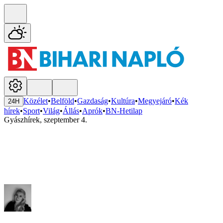
Közélet
•
Belföld
•
Gazdaság
•
Kultúra
•
Megyejáró
•
Kék
24H
hírek
•
Sport
•
Világ
•
Állás
•
Aprók
•
BN-Hetilap
Gyászhírek, szeptember 4.