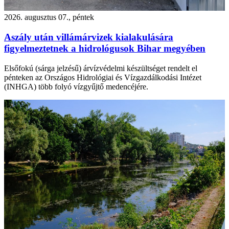
2026. augusztus 07., péntek
Aszály után villámárvizek kialakulására
figyelmeztetnek a hidrológusok Bihar megyében
Elsőfokú (sárga jelzésű) árvízvédelmi készültséget rendelt el
pénteken az Országos Hidrológiai és Vízgazdálkodási Intézet
(INHGA) több folyó vízgyűjtő medencéjére.