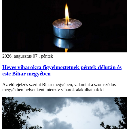
2026. augusztus 07., péntek
Heves viharokra figyelmeztetnek péntek délután és
este Bihar megyében
Az előrejelzés szerint Bihar megyében, valamint a szomszédos
megyékben helyenként intenzív viharok alakulhatnak ki.