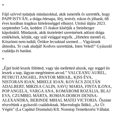
*
Fájó szívvel tudatjuk mindazokkal, akik ismerték és szerették, hogy
PAPP ISTVÁN, a drága édesapa, férj, testvér, rokon és jóbarát, 68
éves korában tragikus hirtelenséggel elhunyt. Utolsó útjára 2023.
szeptember 5-én, kedden 15 órakor kísérjük a Steinberger
kápolnától. Mindazok, akik tisztelettel szeretnének adózni drága
emlékének, kérjük, egy szál virággal tegyék. „Hirtelen mentél el,
Köszönni nem tudtál, Örökre lecsuktad szemed… Vigyázunk
álmodra, Te csak aludjál! Kedves szerettünk, Isten Veled!” Gyászoló
családja és barátai.
*
„Éjjel hold leszek fölötted, vagy tán melletted alszok, egy reggel én
leszek a nap, lágyan megérintem arcod.” VALCEANU AUREL,
PETRUTI ANGHEL, PANTOR MIHAIL, KISS ÉVA,
NISTORAN IOAN, MIHELE IOAN, KOVÁCS ZOLTÁN
ADALBERT, MIRZEA CALIN, SAVU MARIA, FINTA ILONA,
POP ANGELA, VARGA ANA, KOMÁROMI ROZÁLIA, BLAJ
EVA, CZUMBEL MÁRTA, ROMAN-DOBOS DENISA-
ALEXANDRA, BERINDE MIHAI, MATEI VICTORIA. Őszinte
részvétünk a gyászoló családoknak. Mavrodoglu Ildikó, „Az Út
Végén” (La Capătul Drumului) Kft. Nonstop Temetkezési Vállalat.