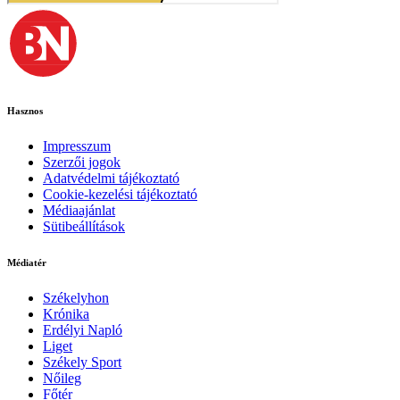
Hasznos
Impresszum
Szerzői jogok
Adatvédelmi tájékoztató
Cookie-kezelési tájékoztató
Médiaajánlat
Sütibeállítások
Médiatér
Székelyhon
Krónika
Erdélyi Napló
Liget
Székely Sport
Nőileg
Főtér