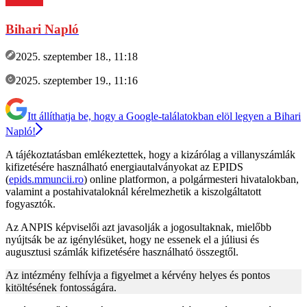
Bihari Napló
2025. szeptember 18., 11:18
2025. szeptember 19., 11:16
Itt állíthatja be, hogy a Google-találatokban elöl legyen a Bihari
Napló!
A tájékoztatásban emlékeztettek, hogy a kizárólag a villanyszámlák
kifizetésére használható energiautalványokat az EPIDS
(
epids.mmuncii.ro
) online platformon, a polgármesteri hivatalokban,
valamint a postahivataloknál kérelmezhetik a kiszolgáltatott
fogyasztók.
Az ANPIS képviselői azt javasolják a jogosultaknak, mielőbb
nyújtsák be az igénylésüket, hogy ne essenek el a júliusi és
augusztusi számlák kifizetésére használható összegtől.
Az intézmény felhívja a figyelmet a kérvény helyes és pontos
kitöltésének fontosságára.