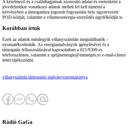
A kérelmező és a családtagjainak azonosító adatai és esetenként a
jövedelmükre vonatkozó adatok mellett fel kell tüntetni a
kérvényben a támogatásra jogosult fogyasztási hely úgynevezett
POD-kódját, valamint a villamosenergia-szerződés ügyfélkódját is.
Korábban írtuk
Ezek az adatok mindegyik villanyszámlán megtalálhatók –
nyomatékosították. Az energiautalványok igénylésével és a
támogatás felhasználásával kapcsolatban a 021/9309-es
telefonszámon, valamint a sprijinenergie@mmanpis.ro e-mail-címen
lehet tájékozódni.
villanyszámla
támogatás
utalvány
energiakártya
Rádió GaGa