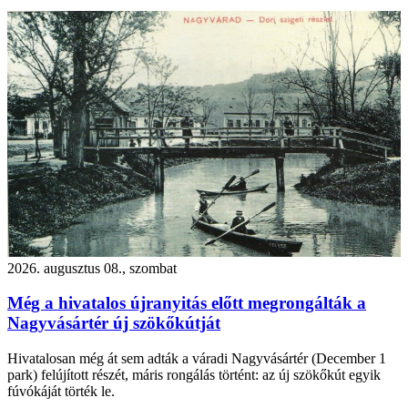
2026. augusztus 08., szombat
Még a hivatalos újranyitás előtt megrongálták a
Nagyvásártér új szökőkútját
Hivatalosan még át sem adták a váradi Nagyvásártér (December 1
park) felújított részét, máris rongálás történt: az új szökőkút egyik
fúvókáját törték le.