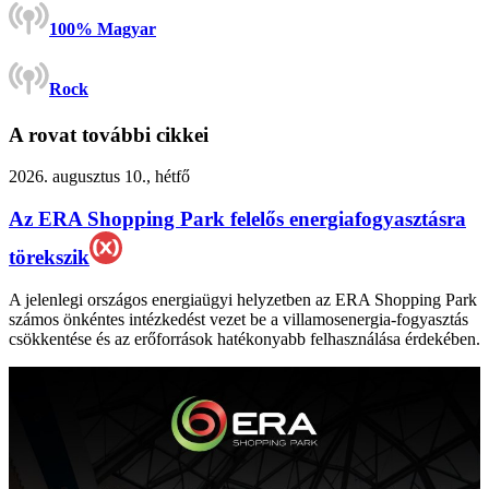
100% Magyar
Rock
A rovat további cikkei
2026. augusztus 10., hétfő
Az ERA Shopping Park felelős energiafogyasztásra
törekszik
A jelenlegi országos energiaügyi helyzetben az ERA Shopping Park
számos önkéntes intézkedést vezet be a villamosenergia-fogyasztás
csökkentése és az erőforrások hatékonyabb felhasználása érdekében.