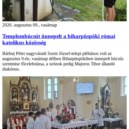
2026. augusztus 09., vasárnap
Templombúcsút ünnepelt a biharpüspöki római
katolikus közösség
Bărbuț Péter nagyváradi Szent József-telepi plébános volt az
augusztus 9-én, vasárnap délben Biharpüspökiben ünnepelt búcsús
szentmise főcelebránsa, a szónok pedig Majoros Tibor állandó
diakónus.