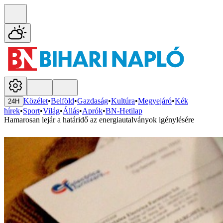
Közélet
•
Belföld
•
Gazdaság
•
Kultúra
•
Megyejáró
•
Kék
24H
hírek
•
Sport
•
Világ
•
Állás
•
Aprók
•
BN-Hetilap
Hamarosan lejár a határidő az energiautalványok igénylésére