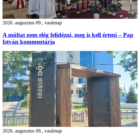
2026. augusztus 09., vasárnap
A múltat nem elég felidézni, meg is kell érteni – Pap
István kommentárja
2026. augusztus 09., vasárnap