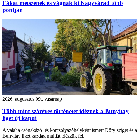
Fákat metszenek és vágnak ki Nagyvárad több
pontján
2026. augusztus 09., vasárnap
Több mint százéves történetet idéznek a Bunyitay
liget új kapui
A valaha csónakázó- és korcsolyázóhelyként ismert Dőry-sziget és a
Bunyitay liget gazdag múltját idézzük fel.