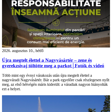
2026. augusztus 10., hétfő
Újra megtelt élettel a Nagyvásártér – zene és
gyerekzsivaj töltötte meg a parkot│Fotók és videó
Több mint egy évnyi várakozás után újra megtelt élettel a
nagyváradi Nagyvásártér. Bár a park egyelőre csak részlegesen nyílt
meg, az első hétvégén máris kiderült: a váradiak nagyon hiányolták
ezt a helyet.