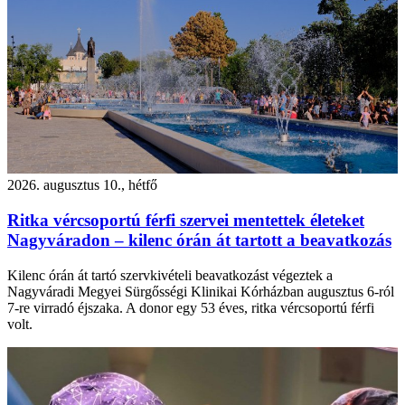
2026. augusztus 10., hétfő
Ritka vércsoportú férfi szervei mentettek életeket
Nagyváradon – kilenc órán át tartott a beavatkozás
Kilenc órán át tartó szervkivételi beavatkozást végeztek a
Nagyváradi Megyei Sürgősségi Klinikai Kórházban augusztus 6-ról
7-re virradó éjszaka. A donor egy 53 éves, ritka vércsoportú férfi
volt.