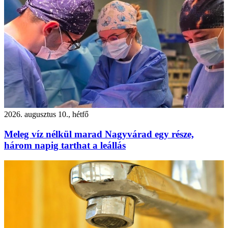
2026. augusztus 10., hétfő
Meleg víz nélkül marad Nagyvárad egy része,
három napig tarthat a leállás