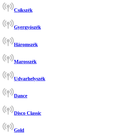
Csíkszék
Gyergyószék
Háromszék
Marosszék
Udvarhelyszék
Dance
Disco Classic
Gold