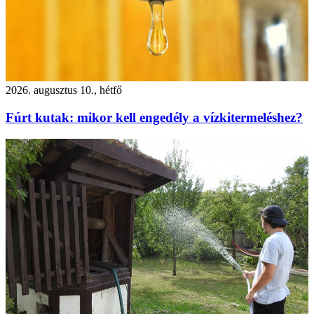
2026. augusztus 10., hétfő
Fúrt kutak: mikor kell engedély a vízkitermeléshez?