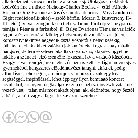
alkotóelemeit is megismerhette a közönség. Utólagos érdeklődők
kedvéért íme a műsor: Nicholas-Charles Bochsa 4. etűd, Alfredo
Rolando Ortiz Habanera Gris és Cumbia deliciosa, Miss Gordon of
Gight (tradicionális skót) – szóló hárfán, Mozart 3. kürtverseny II–
III. tétel (nyilván zongorakísérettel), valamint Prokofjev nagypapa-
témája a Péter és a farkasból, ill. Balys Dvarionas Téma és variációk
fagottra és zongorára. Mintegy hetven-nyolcvan diák volt jelen,
korosztályt tekintve negyedik osztályosoktól a hetedikesekig,
láthatóan voltak akiket valóban jobban érdekelt egyik vagy másik
hangszer, de természetesen akadtak olyanok is, akiknek figyelme
inkább a szünetet jelző csengőre fókuszált így a vakáció küszöbén.
Ez így is van rendjén, nem lehet, és nem is kell a világ minden egyes
gyermekéből hangszeres előadóművészt faragni, akiknek pedig
affinitásuk, tehetségük, ambíciójuk van hozzá, azok egy kis
segítséggel, inspirálással, lehet épp egy ilyen bemutató koncert
jóvoltából, könnyen megtalálják e szép és nehéz művészhivatáshoz
vezető utat – talán már most akadt olyan, aki eldöntötte, hogy ősztől
a hárfa, a kürt vagy a fagott lesz-e az új szerelme.