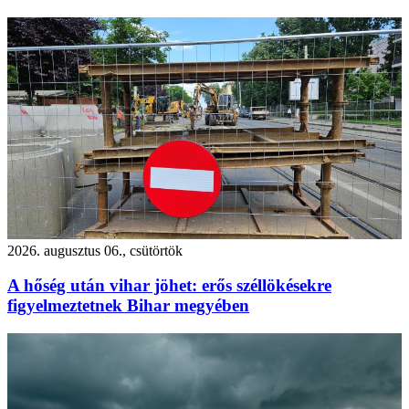
2026. augusztus 06., csütörtök
A hőség után vihar jöhet: erős széllökésekre
figyelmeztetnek Bihar megyében