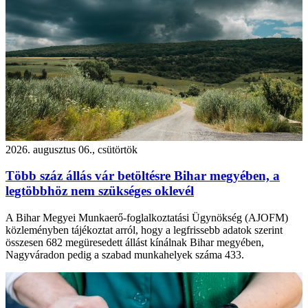
2026. augusztus 06., csütörtök
Több száz állás vár betöltésre Bihar megyében, a
legtöbbhöz nem szükséges oklevél
A Bihar Megyei Munkaerő-foglalkoztatási Ügynökség (AJOFM)
közleményben tájékoztat arról, hogy a legfrissebb adatok szerint
összesen 682 megüresedett állást kínálnak Bihar megyében,
Nagyváradon pedig a szabad munkahelyek száma 433.