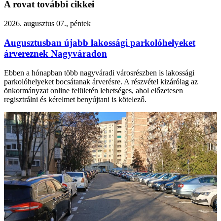
A rovat további cikkei
2026. augusztus 07., péntek
Augusztusban újabb lakossági parkolóhelyeket
árvereznek Nagyváradon
Ebben a hónapban több nagyváradi városrészben is lakossági
parkolóhelyeket bocsátanak árverésre. A részvétel kizárólag az
önkormányzat online felületén lehetséges, ahol előzetesen
regisztrálni és kérelmet benyújtani is kötelező.