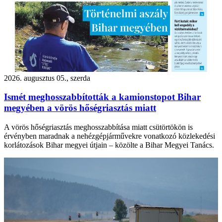
2026. augusztus 05., szerda
Ismét meghosszabbították a kamionstopot Bihar
megyében a vörös hőségriasztás miatt
A vörös hőségriasztás meghosszabbítása miatt csütörtökön is
érvényben maradnak a nehézgépjárművekre vonatkozó közlekedési
korlátozások Bihar megyei útjain – közölte a Bihar Megyei Tanács.