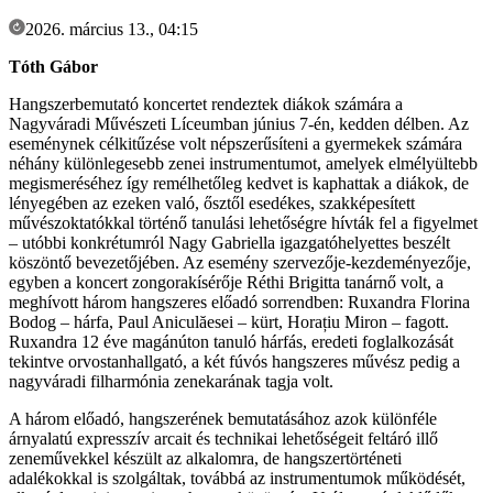
2026. március 13., 04:15
Tóth Gábor
Hangszerbemutató koncertet rendeztek diákok számára a
Nagyváradi Művészeti Líceumban június 7-én, kedden délben. Az
eseménynek célkitűzése volt népszerűsíteni a gyermekek számára
néhány különlegesebb zenei instrumentumot, amelyek elmélyültebb
megismeréséhez így remélhetőleg kedvet is kaphattak a diákok, de
lényegében az ezeken való, ősztől esedékes, szakképesített
művészoktatókkal történő tanulási lehetőségre hívták fel a figyelmet
– utóbbi konkrétumról Nagy Gabriella igazgatóhelyettes beszélt
köszöntő bevezetőjében. Az esemény szervezője-kezdeményezője,
egyben a koncert zongorakísérője Réthi Brigitta tanárnő volt, a
meghívott három hangszeres előadó sorrendben: Ruxandra Florina
Bodog – hárfa, Paul Aniculăesei – kürt, Horațiu Miron – fagott.
Ruxandra 12 éve magánúton tanuló hárfás, eredeti foglalkozását
tekintve orvostanhallgató, a két fúvós hangszeres művész pedig a
nagyváradi filharmónia zenekarának tagja volt.
A három előadó, hangszerének bemutatásához azok különféle
árnyalatú expresszív arcait és technikai lehetőségeit feltáró illő
zeneművekkel készült az alkalomra, de hangszertörténeti
adalékokkal is szolgáltak, továbbá az instrumentumok működését,