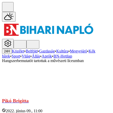
Közélet
•
Belföld
•
Gazdaság
•
Kultúra
•
Megyejáró
•
Kék
24H
hírek
•
Sport
•
Világ
•
Állás
•
Aprók
•
BN-Hetilap
Hangszerbemutatót tartottak a művészeti líceumban
Pikó Brigitta
2022. június 09., 11:00