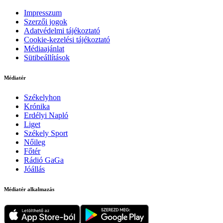
Impresszum
Szerzői jogok
Adatvédelmi tájékoztató
Cookie-kezelési tájékoztató
Médiaajánlat
Sütibeállítások
Médiatér
Székelyhon
Krónika
Erdélyi Napló
Liget
Székely Sport
Nőileg
Főtér
Rádió GaGa
Jóállás
Médiatér alkalmazás