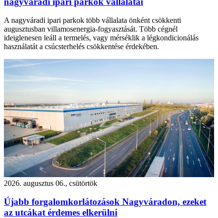
nagyváradi ipari parkok vállalatai
A nagyváradi ipari parkok több vállalata önként csökkenti
augusztusban villamosenergia-fogyasztását. Több cégnél
ideiglenesen leáll a termelés, vagy mérséklik a légkondicionálás
használatát a csúcsterhelés csökkentése érdekében.
2026. augusztus 06., csütörtök
Újabb forgalomkorlátozások Nagyváradon, ezeket
az utcákat érdemes elkerülni